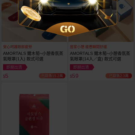
安心呵護眼部疲勞
居家小憩 疲憊瞬間舒緩
AMORTALS 爾木萄~小憩香氛蒸
AMORTALS 爾木萄~小憩香氛蒸
氣眼罩(1入) 款式可選
氣眼罩(14入／盒) 款式可選
即期出清
即期出清
5
59
已銷售15.2萬
已銷售2.3萬
$
$