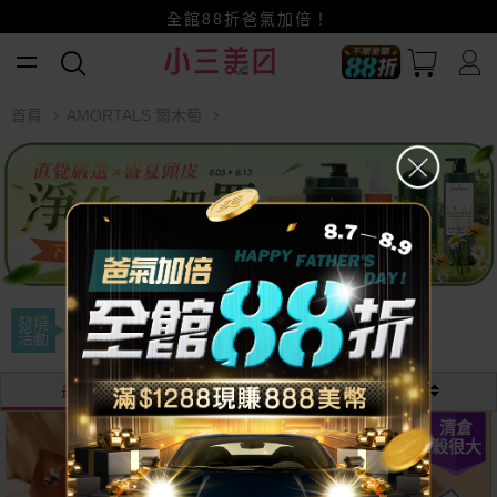
全館88折爸氣加倍！
小三美日x全支付~美幣+全點折上折超划算
首頁
AMORTALS 爾木萄
發燒
即期出清
活動
最熱銷
最新
價格
清倉
清倉
殺很大
殺很大