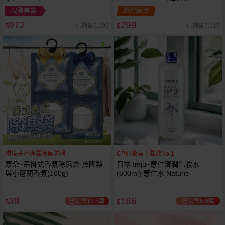
現賺美幣
超值組合
972
299
已銷售6,199
已銷售7,117
$
$
環境芬香除濕除臭防潮
CP值激高！濕敷No.1
康朵~吊掛式香氛除濕袋-英國梨
日本 Imju~薏仁清潤化妝水
與小蒼蘭香氛(160g)
(500ml) 薏仁水 Naturie
39
186
已銷售13.6萬
已銷售5.9萬
$
$