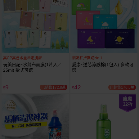
高CP高含水量滲透肌膚
網友狂推團購No.1
玩美日記~水絲布面膜(1片入／
愛康~透芯涼感棉(1包入) 多款可
25ml) 款式可選
選
9
42
已銷售172.8萬
已銷售176.5萬
$
$
瘋殺
32
折