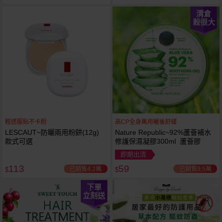
清倉
殺很大
輕透服貼不卡粉
高CP全身萬用曬後舒緩
LESCAUT~防曬兩用粉餅(12g)
Nature Republic~92%蘆薈補水
款式可選
修護保濕凝膠300ml 蘆薈膠
即期出清
113
59
已銷售4.2萬
已銷售9.5萬
$
$
下單
立刻送