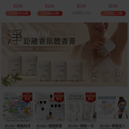
(2000ml) 多款可
(100ml) 款式可選
添加潤髮乳
髮油(50ml) 款式
199
169
109
199
選 全新包裝
(600ml)
可選
$
$
$
$
已銷售2,350
已銷售70.6萬
已銷售6.5萬
已銷售1.2萬
JIUJIU~親親純淨
JIUJIU~親親輕奢
JIUJIU~親親一次
JIUJIU~親親成人