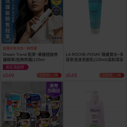
超爆水免沖洗一抹修護
Dream Trend 凱夢~果酸極致修
LA ROCHE-POSAY 理膚寶水~多
護精華(經典修護)120ml
容安泡沫洗面乳(125ml)溫和清潔
專區滿額贈
349
549
已銷售1.9萬
已銷售1.2萬
$
$
美幣
加碼送