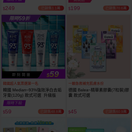
249
199
已銷售1.1萬
已銷售70.6萬
$
$
越多越
越多越
59
限時
折
便宜
便宜
59
$
即 刻 開 搶
韓國超人氣票選第一名
一顆急救補充肌膚水份
韓國 Median~93%強效淨白去垢
德國 Balea~精華素膠囊(7粒裝)膠
牙膏(120g) 款式可選 升級版
囊 款式可選
限時下殺
59
45
已銷售48.8萬
已銷售60.9萬
$
$