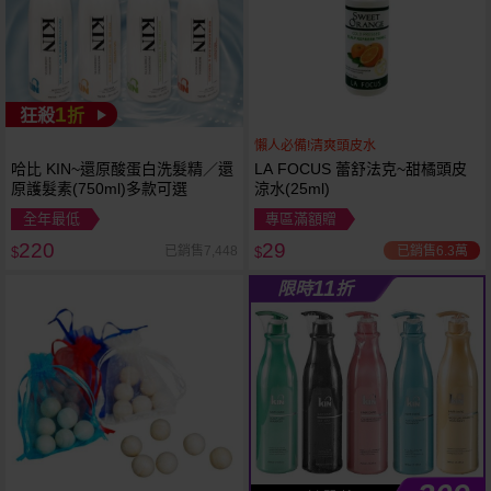
1
狂殺
折
懶人必備!清爽頭皮水
哈比 KIN~還原酸蛋白洗髮精／還
LA FOCUS 蕾舒法克~甜橘頭皮
原護髮素(750ml)多款可選
涼水(25ml)
全年最低
專區滿額贈
220
29
已銷售6.3萬
已銷售7,448
$
$
11
限時
折