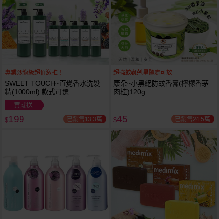
專業沙龍級超值激推！
超強蚊蟲剋星隨處可放
SWEET TOUCH~直覺香水洗髮
康朵~小黑絕防蚊香膏(檸檬香茅
精(1000ml) 款式可選
肉桂)120g
買就送
199
45
已銷售13.3萬
已銷售24.5萬
$
$