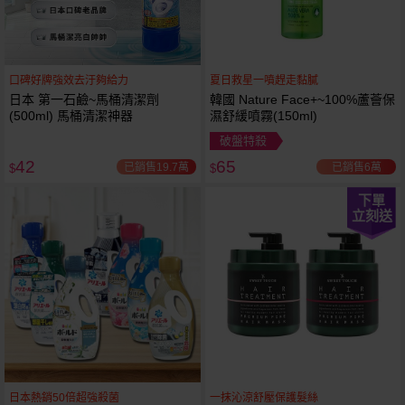
口碑好牌強效去汙夠給力
夏日救星一噴趕走黏膩
日本 第一石鹼~馬桶清潔劑
韓國 Nature Face+~100%蘆薈保
(500ml) 馬桶清潔神器
濕舒緩噴霧(150ml)
破盤特殺
42
65
已銷售19.7萬
已銷售6萬
$
$
下單
立刻送
日本熱銷50倍超強殺菌
一抹沁涼舒壓保護髮絲