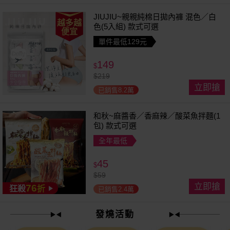
JIUJIU~親親純棉日拋內褲 混色／白
越多越
色(5入組) 款式可選
便宜
單件最低129元
149
$
$
219
立即搶
已銷售8.2萬
和秋~麻醬香／香麻辣／酸菜魚拌麵(1
包) 款式可選
全年最低
45
$
$
59
立即搶
76
狂殺
折
已銷售2.4萬
發燒活動