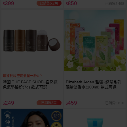
399
850
已銷售5.2萬
已銷售2,498
$
$
填補髮絲空洞髮量一秒UP
韓國 THE FACE SHOP~自然遮
Elizabeth Arden 雅頓~綠茶系列
色氣墊髮粉(7g) 款式可選
限量淡香水(100ml) 款式可選
249
459
已銷售3萬
已銷售5,810
$
$