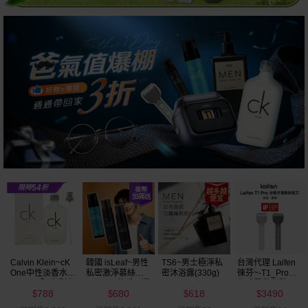
TS6~男士極淨私
台灣代理 Laifen
韓國 natureby~原
Biore 蜜妮~ 黑色
密沐浴露(330g)
徠芬~-T1_Pro往
礦炭男士面膜
妙鼻貼(10入) 男/
復式電動刮鬍刀
(25g／單片) 款式
女
618
3490
17
75
修容套組(銀／灰)
可選
$
$
$
$
1入