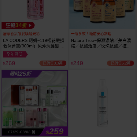
34
狂殺
折
居家香氛護髮喚醒光彩
一瓶多效！睡前安心調理
LA CODERS 珂妍~119櫻花嚴損
Nature Tree~保濕濃縮／美白濃
救急菁露(300ml) 免沖洗護髮 蕾
縮／抗皺活膚／玫瑰抗皺／控油
舒法克
抗痘／舒敏修護 精華液(250ml) 6
全年最低
款可選
269
249
已銷售3.3萬
已銷售5.2萬
$
$
25
限時
折
259
$
07/29-08/08 搶