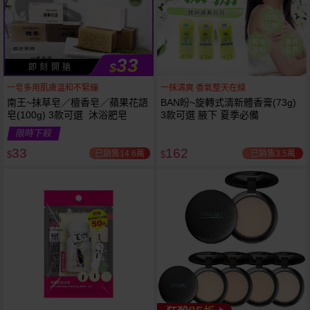
33
$
即 刻 開 搶
一皂多用肌膚溫和不緊繃
一抹清爽 香氣整天在線
南王~抹草皂／檀香皂／蘋果花語
BAN盼~旋轉式清新體香膏(73g)
皂(100g) 3款可選 沐浴肥皂
3款可選 腋下 夏季必備
限時下殺
下單
立刻送
33
162
已銷售14.6萬
已銷售3.5萬
$
$