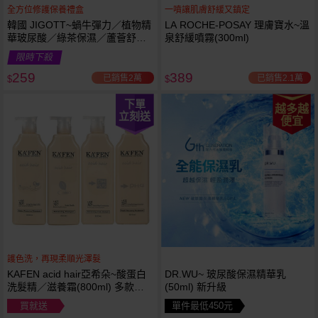
全方位修護保養禮盒
一噴讓肌膚舒緩又鎮定
韓國 JIGOTT~蝸牛彈力／植物精
LA ROCHE-POSAY 理膚寶水~溫
華玻尿酸／綠茶保濕／蘆薈舒緩
泉舒緩噴霧(300ml)
修復 禮盒(5件組) 款式可選 化妝
限時下殺
水+乳液+面霜
259
389
已銷售2萬
已銷售2.1萬
$
$
下單
越多越
立刻送
便宜
護色洗，再現柔順光澤髮
KAFEN acid hair亞希朵~酸蛋白
DR.WU~ 玻尿酸保濕精華乳
洗髮精／滋養霜(800ml) 多款可
(50ml) 新升級
選
買就送
單件最低450元