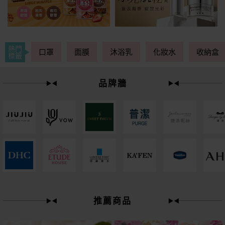
熱門
口罩
面膜
沐浴乳
化妝水
收納盒
標籤
品牌牆
下單
立刻送
推薦商品