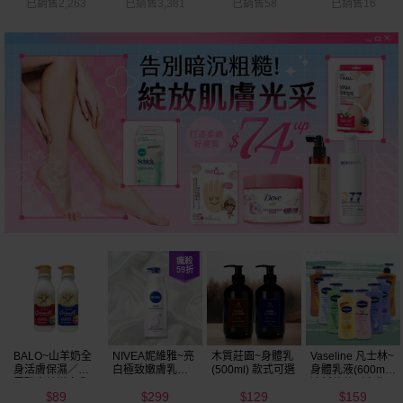
已銷售58
已銷售16
已銷售3,325
已銷售1.7萬
木質莊園~身體乳
Vaseline 凡士林~
hetras~飯店療癒
Heit Miro~牛奶柔
(500ml) 款式可選
身體乳液(600ml)
身體乳(1013ml)
皙/玫瑰粉嫩/馬油
清新蘆薈／密集
款式可選
Q彈/玻尿酸水潤
129
159
323
94
保濕鎖水／全方
乳液(400ml)
$
$
$
$