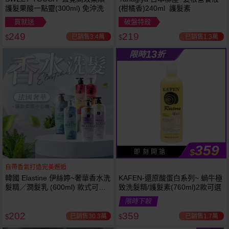
護髮果酸一點靈(300ml) 免沖洗
(柑橘香)240ml 護髮素
買就送
破盤特殺
249
219
已銷售3.4萬
已銷售1.3萬
$
$
13
限時
折
359
$
即 刻 開 搶
自帶香氣打造完美邂逅
韓國 Elastine 伊絲婷~奢華香水洗
KAFEN-還原酸蛋白系列~ 蝸牛極
髮精／潤髮乳 (600ml) 款式可選
致洗髮精/護髮素(760ml)2款可選
最新2024升級版
限時下殺
202
359
已銷售30.3萬
已銷售1.7萬
$
$