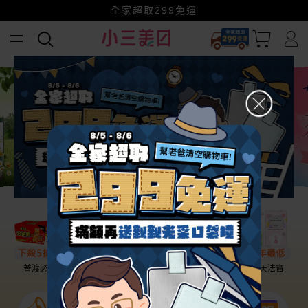
全家超取299免運
小三美日x全支付~美幣+全點折上折超划算
賺美幣~換好禮~立即換GO~
幫老爸清空購物車！
普渡必備
話題保養
盛夏提案
雨天法寶