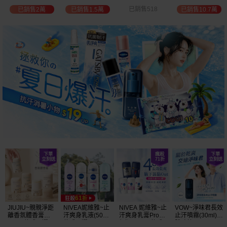
位保濕鎖水／可
已銷售518
已銷售735
已銷售10.7萬
已銷售5萬
可油／薰衣草／
淨白透亮／杏仁
+E 款式可選
JIUJIU~親親淨距
NIVEA妮維雅~止
NIVEA 妮維雅~止
VOW~淨味君長效
離香氛體香膏
汗爽身乳液(50ml)
汗爽身乳膏Pro升
止汗噴霧(30ml)
(35g) 款式可選
款式可選
級版(50ml) 款式
體味管理