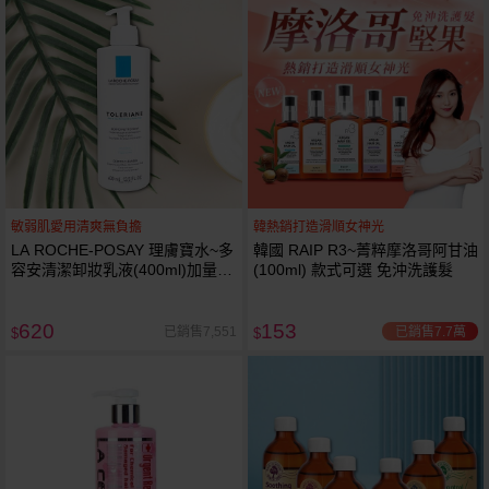
敏弱肌愛用清爽無負擔
韓熱銷打造滑順女神光
LA ROCHE-POSAY 理膚寶水~多
韓國 RAIP R3~菁粹摩洛哥阿甘油
容安清潔卸妝乳液(400ml)加量
(100ml) 款式可選 免沖洗護髮
卸妝乳液
620
153
已銷售7.7萬
已銷售7,551
$
$