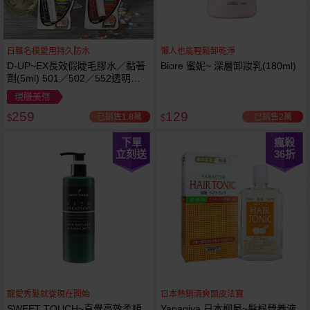
日雜名模愛用持久防水
懶人也能輕鬆卸乾淨
D-UP~EX長效假睫毛膠水／黏著
Biore 蜜妮~ 深層卸妝乳(180ml)
劑(5ml) 501／502／552透明／
553黑色／554咖啡色 款式可選
現賺美幣
259
129
已銷售1.8萬
已銷售2萬
$
$
下單
瘋殺
立刻送
36
折
寵愛秀髮就從現在開始
日本熱銷清爽頭皮法寶
SWEET TOUCH~直覺高效柔順
Yanagiya 日本柳屋~髮根營養液