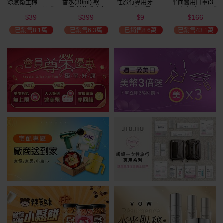
涼感衛生棉
香水(30ml) 款式
性旅行專用牙刷(1
平面醫用口罩(30
(NEW)1包入 款式
可選 新款香味上
入) 款式可選
入)輕親系列 款式
39
399
9
166
可選
市/平替香水/大牌
可選 MD雙鋼印
$
$
$
$
香水/大牌平替
已銷售8.1萬
已銷售6.3萬
已銷售8.6萬
已銷售43.1萬