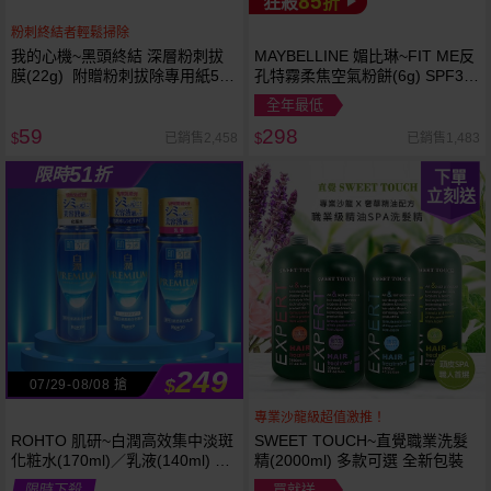
85
狂殺
折
粉刺終結者輕鬆掃除
我的心機~黑頭終結 深層粉刺拔
MAYBELLINE 媚比琳~FIT ME反
膜(22g) 附贈粉刺拔除專用紙50
孔特霧柔焦空氣粉餅(6g) SPF32
張
PA+++ 款式可選 空氣小圓餅
全年最低
59
298
已銷售2,458
已銷售1,483
$
$
51
限時
折
下單
立刻送
249
$
07/29-08/08 搶
專業沙龍級超值激推！
ROHTO 肌研~白潤高效集中淡斑
SWEET TOUCH~直覺職業洗髮
化粧水(170ml)／乳液(140ml) 款
精(2000ml) 多款可選 全新包裝
式可選
限時下殺
買就送