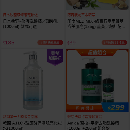
日本沙龍級修護輕鬆做
阿育吠陀草本精萃
日本熊野~修護洗髮精／潤髮乳
印度MEDIMIX~綠寶石皇室藥草
(1000ml) 款式可選
浴美肌皂(125g) 薑黃／藏紅花／
岩蘭草 款式可選
185
39
已銷售6.6萬
已銷售11.4萬
$
$
超值組合
美幣
加碼送
299
$
即 刻 開 搶
熱銷第一！韓版青春露
徹底洗淨打造蓬鬆亮麗
韓國 A.H.C~玻尿酸保濕肌亮化妝
Amida 蜜拉~平衡去脂洗髮精
水(1000ml)
(1000ml+250ml)組合款