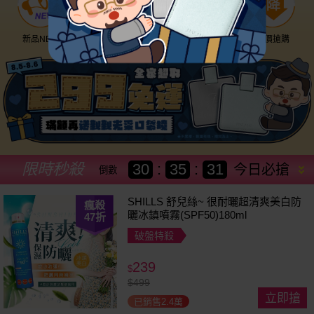
新品NEW
優惠神券
美幣回饋
降價搶購
限時秒殺
30
:
35
:
28
今日必搶
倒數
SHILLS 舒兒絲~ 很耐曬超清爽美白防
瘋殺
曬冰鎮噴霧(SPF50)180ml
47
折
破盤特殺
239
$
$
499
立即搶
已銷售2.4萬