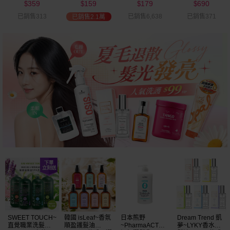
359
159
179
690
可選
$
$
$
$
已銷售313
已銷售6,638
已銷售371
已銷售2.1萬
越多越
便宜
SWEET TOUCH~
韓國 isLeaf~香氛
日本熊野
Dream Trend 凱
直覺職業洗髮精
順盈護髮油
~PharmaACT無
夢~LYKY香水護