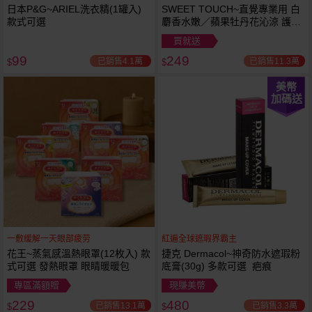
日本P&G~ARIEL洗衣精(1罐入)
SWEET TOUCH~直覺專業用 白
款式可選
麝香水嫩／蘋果牡丹花沁涼 護髮
膜(1000ml) 款式可選 全新包裝
買就送
99
249
已銷售4.1萬
已銷售11.3萬
$
$
美幣
加碼送
一敷缓解一天眼部疲劳
紅遍全球遮瑕界霸主
花王~蒸氣感溫熱眼罩(12枚入) 款
捷克 Dermacol~神奇防水遮瑕粉
式可選 發熱眼罩 眼睛暖暖包
底膏(30g) 多款可選 疤痕
專區滿額贈
現賺美幣
229
480
已銷售13.1萬
已銷售3.3萬
$
$