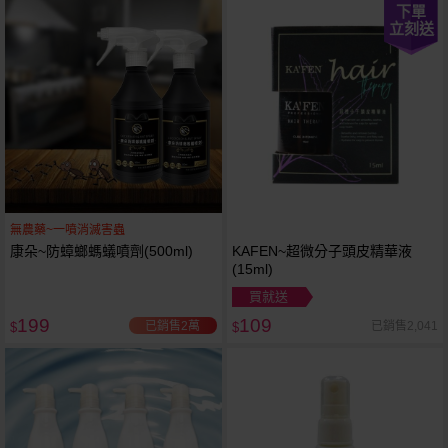
下單
立刻送
無農藥~一噴消滅害蟲
康朵~防蟑螂螞蟻噴劑(500ml)
KAFEN~超微分子頭皮精華液
(15ml)
買就送
199
109
已銷售2萬
已銷售2,041
$
$