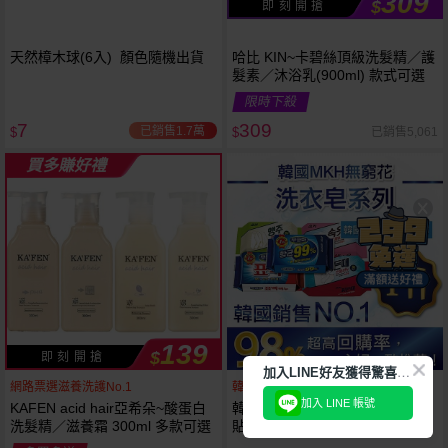
309
$
即 刻 開 搶
天然樟木球(6入) 顏色隨機出貨
哈比 KIN~卡碧絲頂級洗髮精／護
髮素／沐浴乳(900ml) 款式可選
限時下殺
7
309
已銷售1.7萬
已銷售5,061
$
$
買多賺好禮
139
$
即 刻 開 搶
加
入LINE好友獲得驚喜折扣!
網路票選滋養洗護No.1
韓國銷售第一天然品牌
加入 LINE 帳號
KAFEN acid hair亞希朵~酸蛋白
韓國 無瓊花~抗菌洗衣皂／女性
洗髮精／滋養霜 300ml 多款可選
貼身衣物去污皂／衣襪去污皂／
抹布去油汙家事皂／高彩漂白皂