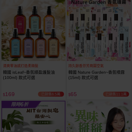
61
狂殺
折
清爽零油感打造柔順髮
持久餘香芬芳周圍空氣
韓國 isLeaf~香氛順盈護髮油
韓國 Nature Garden~香氛噴霧
(100ml) 款式可選
(15ml) 款式可選
169
65
已銷售6.5萬
已銷售11.1萬
$
$
6
限時
折