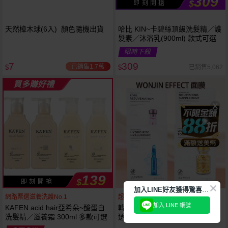
309
$
即 刻 開 搶
天然樟木球(6入) 顏色隨機出貨
哈比 KIN~卡碧絲頂級洗髮精／護
髮素／沐浴乳(900ml) 款式可選
限時下殺
7
309
已銷售1.7萬
已銷售5,062
$
$
買多賺好禮
139
$
即 刻 開 搶
加
入LINE好友獲得驚喜折扣!
網路票選滋養洗護No.1
超有感！1片=15支安瓶
加入 LINE 帳號
KAFEN acid hair亞希朵~酸蛋白
韓國 WONJIN EFFECT~藍安瓶
洗髮精／滋養霜 300ml 多款可選
透明質酸補水保濕／綠吊瓶煥顏
滋養／煥彩雪絨花／黃金膠囊水