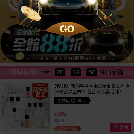
新品NEW
優惠神券
美幣回饋
降價搶購
限時秒殺
20
:
13
:
47
今日必搶
倒數
JIUJIU~親親輕奢香水(30ml) 款式可選
越多越
新款香味上市/平替香水/大牌香水/大
便宜
牌平替
單件最低309元
399
$
$
599
立即搶
已銷售6.4萬