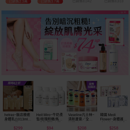
已銷售8,042
已銷售8,818
已銷售2.7萬
已銷售9.7萬
Vaseline凡士林~
韓國 Medi
BALO~山羊奶全
NIVEA妮維雅~亮
清新蘆薈／全效
Flower~身體護理
身活膚保濕／玻
白極致嫩膚乳液
滋潤／可可深層
香氛禮盒(沐浴乳
尿酸高效嫩白乳
400ml
208
258
91
299
／密集保濕／淨
300ml+乳液
液(550ml) 款式可
$
$
$
$