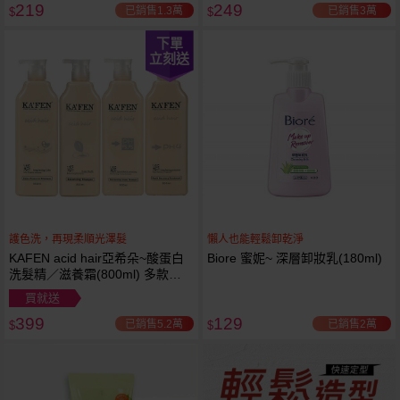
219
249
已銷售1.3萬
已銷售3萬
$
$
下單
立刻送
護色洗，再現柔順光澤髮
懶人也能輕鬆卸乾淨
KAFEN acid hair亞希朵~酸蛋白
Biore 蜜妮~ 深層卸妝乳(180ml)
洗髮精／滋養霜(800ml) 多款可
選
買就送
399
129
已銷售5.2萬
已銷售2萬
$
$