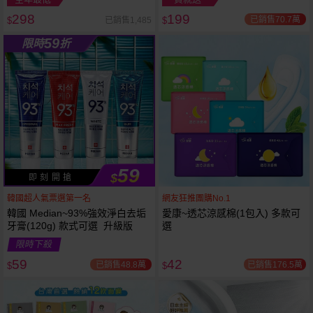
298
199
已銷售70.7萬
已銷售1,485
$
$
越多越
越多越
59
限時
折
便宜
便宜
59
$
即 刻 開 搶
韓國超人氣票選第一名
網友狂推團購No.1
韓國 Median~93%強效淨白去垢
愛康~透芯涼感棉(1包入) 多款可
牙膏(120g) 款式可選 升級版
選
限時下殺
59
42
已銷售48.8萬
已銷售176.5萬
$
$