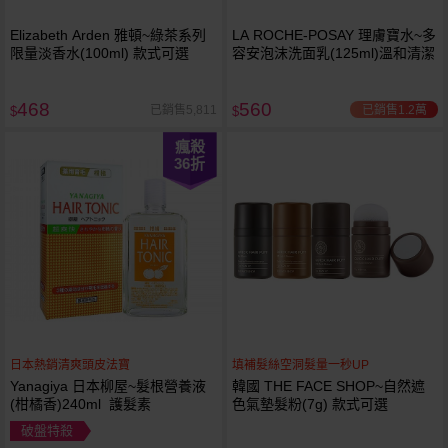
Elizabeth Arden 雅頓~綠茶系列
LA ROCHE-POSAY 理膚寶水~多
限量淡香水(100ml) 款式可選
容安泡沫洗面乳(125ml)溫和清潔
468
560
已銷售1.2萬
已銷售5,811
$
$
瘋殺
36
折
日本熱銷清爽頭皮法寶
填補髮絲空洞髮量一秒UP
Yanagiya 日本柳屋~髮根營養液
韓國 THE FACE SHOP~自然遮
(柑橘香)240ml 護髮素
色氣墊髮粉(7g) 款式可選
破盤特殺