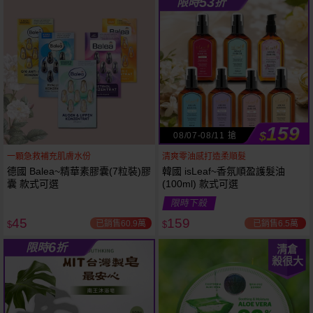
53
限時
折
61
狂殺
折
159
$
08/07-08/11 搶
一顆急救補充肌膚水份
清爽零油感打造柔順髮
德國 Balea~精華素膠囊(7粒裝)膠
韓國 isLeaf~香氛順盈護髮油
囊 款式可選
(100ml) 款式可選
限時下殺
45
159
已銷售60.9萬
已銷售6.5萬
$
$
6
限時
折
清倉
殺很大