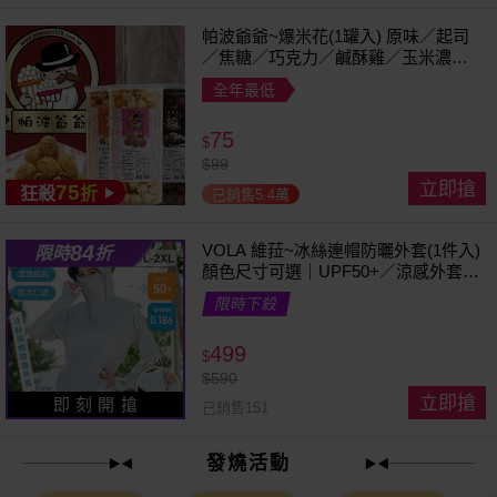
帕波爺爺~爆米花(1罐入) 原味／起司
／焦糖／巧克力／鹹酥雞／玉米濃湯
／珍珠奶茶 款式可選
全年最低
75
$
$
99
立即搶
75
狂殺
折
已銷售5.4萬
84
VOLA 維菈~冰絲連帽防曬外套(1件入)
限時
折
顏色尺寸可選｜UPF50+／涼感外套／
可拆帽簷／馬尾孔設計／機車族防曬
限時下殺
499
$
$
590
立即搶
即 刻 開 搶
已銷售151
發燒活動