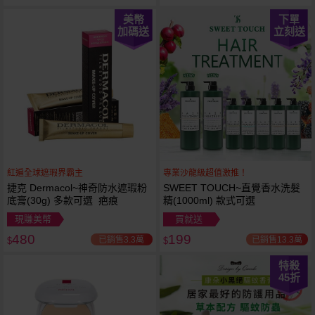
美幣
下單
加碼送
立刻送
紅遍全球遮瑕界霸主
專業沙龍級超值激推！
捷克 Dermacol~神奇防水遮瑕粉
SWEET TOUCH~直覺香水洗髮
底膏(30g) 多款可選 疤痕
精(1000ml) 款式可選
現賺美幣
買就送
480
199
已銷售3.3萬
已銷售13.3萬
$
$
特殺
45
折