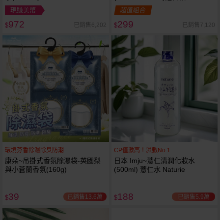
現賺美幣
超值組合
972
299
已銷售6,202
已銷售7,120
$
$
環境芬香除濕除臭防潮
CP值激高！濕敷No.1
康朵~吊掛式香氛除濕袋-英國梨
日本 Imju~薏仁清潤化妝水
與小蒼蘭香氛(160g)
(500ml) 薏仁水 Naturie
39
188
已銷售13.6萬
已銷售5.9萬
$
$