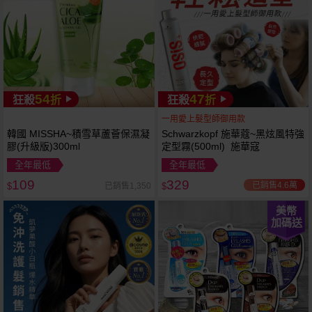
54
47
狂殺
折
狂殺
折
一用愛上髮型師御用款
韓國 MISSHA~積雪草蘆薈保濕凝
Schwarzkopf 施華蔻~黑炫風特強
膠(升級版)300ml
定型霧(500ml) 施華寇
全年最低
全年最低
109
329
已銷售4.6萬
已銷售1,350
$
$
美幣
加碼送