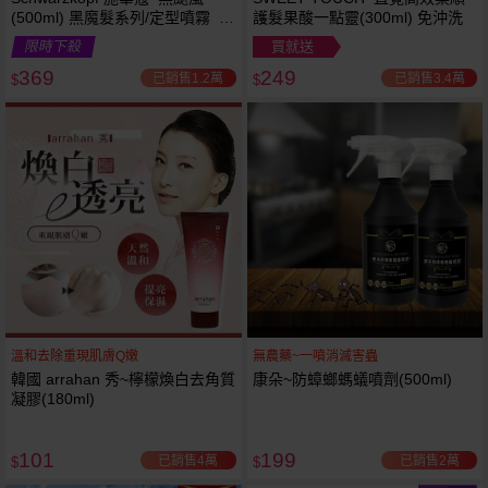
(500ml) 黑魔髮系列/定型噴霧 施
護髮果酸一點靈(300ml) 免沖洗
華寇
限時下殺
買就送
369
249
已銷售1.2萬
已銷售3.4萬
$
$
溫和去除重現肌膚Q嫩
無農藥~一噴消滅害蟲
韓國 arrahan 秀~檸檬煥白去角質
康朵~防蟑螂螞蟻噴劑(500ml)
凝膠(180ml)
101
199
已銷售4萬
已銷售2萬
$
$