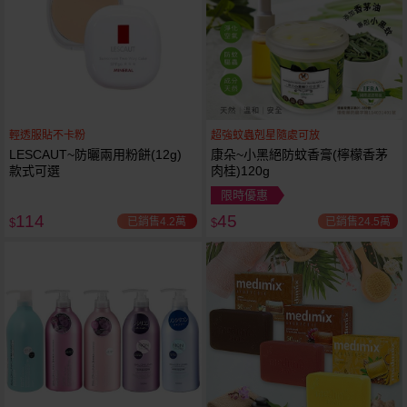
輕透服貼不卡粉
超強蚊蟲剋星隨處可放
LESCAUT~防曬兩用粉餅(12g)
康朵~小黑絕防蚊香膏(檸檬香茅
款式可選
肉桂)120g
限時優惠
114
45
已銷售4.2萬
已銷售24.5萬
$
$