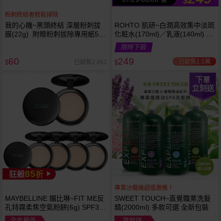
$
粉刺終結者輕鬆掃除
我的心機~黑頭終結 深層粉刺拔
ROHTO 肌研~白潤高效集中淡斑
膜(22g) 附贈粉刺拔除專用紙50
化粧水(170ml)／乳液(140ml) 款
張
式可選
限時下殺
60
249
已銷售1.1萬
已銷售2,461
$
$
下單
立刻送
85
狂殺
折
專業沙龍級超值激推！
MAYBELLINE 媚比琳~FIT ME反
SWEET TOUCH~直覺職業洗髮
孔特霧柔焦空氣粉餅(6g) SPF32
精(2000ml) 多款可選 全新包裝
PA+++ 款式可選 空氣小圓餅
全年最低
買就送