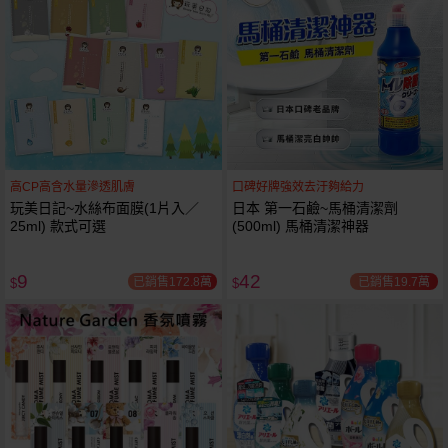
高CP高含水量滲透肌膚
口碑好牌強效去汙夠給力
玩美日記~水絲布面膜(1片入／
日本 第一石鹼~馬桶清潔劑
25ml) 款式可選
(500ml) 馬桶清潔神器
9
42
已銷售172.8萬
已銷售19.7萬
$
$