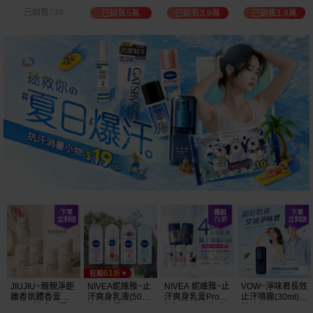
白透亮 乳液
300ml+護手霜
選
已銷售3.9萬
已銷售1.9萬
已銷售2萬
已銷售1.5萬
(725ml) 款式可選
80g) 款式可選
加大容量
JIUJIU~親親淨距
NIVEA妮維雅~止
NIVEA 妮維雅~止
VOW~淨味君長效
離香氛體香膏
汗爽身乳液(50ml)
汗爽身乳膏Pro升
止汗噴霧(30ml)
(35g) 款式可選
款式可選
級版(50ml) 款式
體味管理