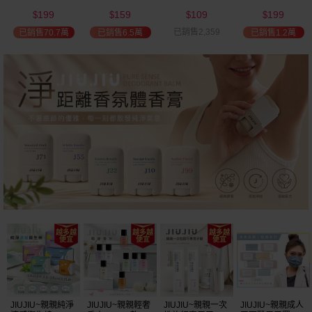
(2000ml) 多款可
(100ml) 款式可選
添加潤髮乳
髮油(50ml) 款式
199
159
109
199
選 全新包裝
(600ml)
可選
$
$
$
$
已銷售2,359
已銷售70.7萬
已銷售6.5萬
已銷售1.2萬
JIUJIU~親親純淨
JIUJIU~親親輕奢
JIUJIU~親親一次
JIUJIU~親親成人