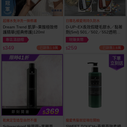
超爆水免沖洗一抹修護
日雜名模愛用持久防水
Dream Trend 凱夢~果酸極致修
D-UP~EX長效假睫毛膠水／黏著
護精華(經典修護)120ml
劑(5ml) 501／502／552透明／
553黑色／554咖啡色 款式可選
專區滿額贈
現賺美幣
349
259
已銷售1.9萬
已銷售1.8萬
$
$
41
限時
折
下單
立刻送
369
$
即 刻 開 搶
乾爽定型造型自然不僵
寵愛秀髮就從現在開始
Schwarzkopf 施華蔻~黑颶風
SWEET TOUCH~直覺高效柔順