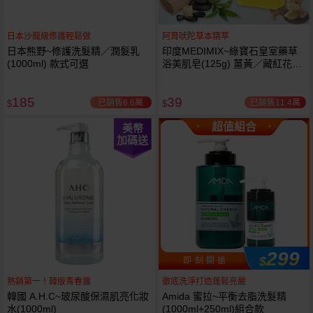
日本沙龍級修護輕鬆做
阿育吠陀草本精萃
日本熊野~修護洗髮精／潤髮乳
印度MEDIMIX~綠寶石皇室藥草
(1000ml) 款式可選
浴美肌皂(125g) 薑黃／藏紅花／
岩蘭草 款式可選
185
39
已銷售6.6萬
已銷售11.4萬
$
$
超值組合
美幣
加碼送
299
$
即 刻 開 搶
熱銷第一！韓版青春露
徹底洗淨打造蓬鬆亮麗
韓國 A.H.C~玻尿酸保濕肌亮化妝
Amida 蜜拉~平衡去脂洗髮精
水(1000ml)
(1000ml+250ml)組合款