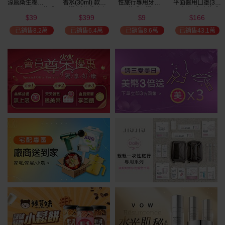
涼感衛生棉
香水(30ml) 款式
性旅行專用牙刷(1
平面醫用口罩(30
(NEW)1包入 款式
可選 新款香味上
入) 款式可選
入)輕親系列 款式
39
399
9
166
可選
市/平替香水/大牌
可選 MD雙鋼印
$
$
$
$
美幣
香水/大牌平替
已銷售8.2萬
已銷售6.4萬
已銷售8.6萬
已銷售43.1萬
加碼送