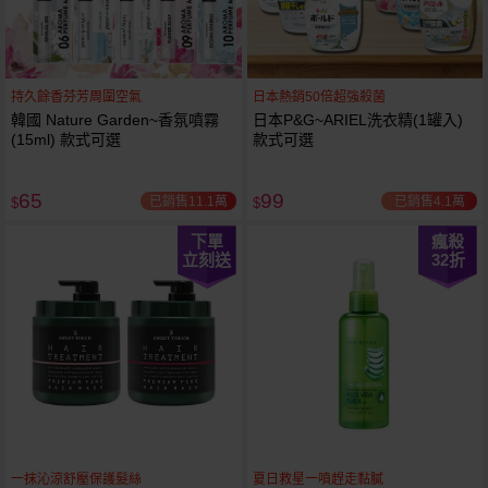
持久餘香芬芳周圍空氣
日本熱銷50倍超強殺菌
韓國 Nature Garden~香氛噴霧
日本P&G~ARIEL洗衣精(1罐入)
(15ml) 款式可選
款式可選
65
99
已銷售11.1萬
已銷售4.1萬
$
$
下單
瘋殺
立刻送
32
折
一抹沁涼舒壓保護髮絲
夏日救星一噴趕走黏膩