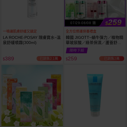
259
$
07/29-08/08 搶
一噴讓肌膚舒緩又鎮定
全方位修護保養禮盒
LA ROCHE-POSAY 理膚寶水~溫
韓國 JIGOTT~蝸牛彈力／植物精
泉舒緩噴霧(300ml)
華玻尿酸／綠茶保濕／蘆薈舒緩
修復 禮盒(5件組) 款式可選 化妝
限時下殺
水+乳液+面霜
389
259
已銷售2.1萬
已銷售2萬
$
$