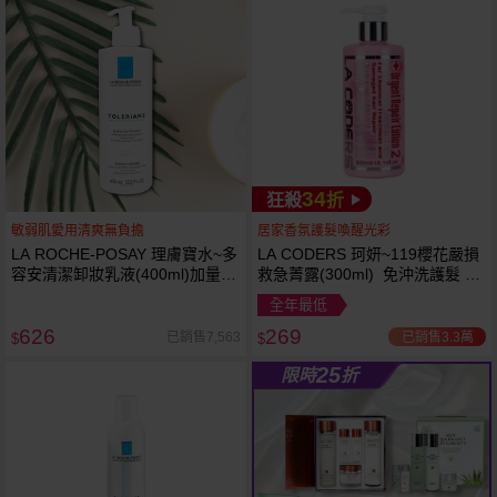
34
狂殺
折
敏弱肌愛用清爽無負擔
居家香氛護髮喚醒光彩
LA ROCHE-POSAY 理膚寶水~多
LA CODERS 珂妍~119櫻花嚴損
容安清潔卸妝乳液(400ml)加量
救急菁露(300ml) 免沖洗護髮 蕾
卸妝乳液
舒法克
全年最低
626
269
已銷售3.3萬
已銷售7,563
$
$
25
限時
折