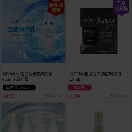
下單
越多越
立刻送
便宜
DR.WU~ 玻尿酸保濕精華乳
KAFEN~超微分子頭皮精華液
(50ml) 新升級
(15ml)
單件最低450元
買就送
850
109
已銷售2,501
已銷售2,041
$
$