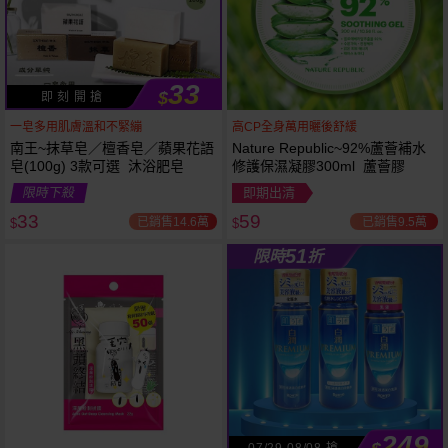
33
$
即 刻 開 搶
一皂多用肌膚溫和不緊繃
高CP全身萬用曬後舒緩
南王~抹草皂／檀香皂／蘋果花語
Nature Republic~92%蘆薈補水
皂(100g) 3款可選 沐浴肥皂
修護保濕凝膠300ml 蘆薈膠
53
限時
折
限時下殺
即期出清
下單
立刻送
33
59
已銷售14.6萬
已銷售9.5萬
$
$
51
限時
折
249
07/29-08/08 搶