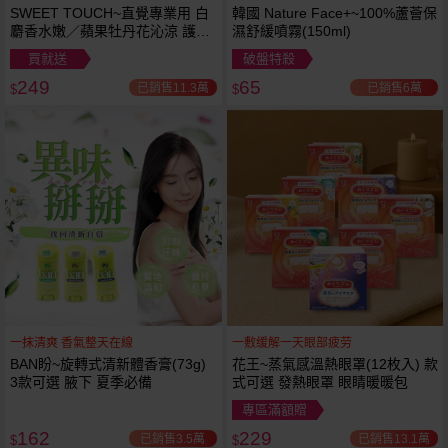
SWEET TOUCH~直覺專業用 白
韓國 Nature Face+~100%蘆薈保
麝香水嫩／蘋果牡丹花沁涼 護髮
濕舒緩噴霧(150ml)
膜(1000ml) 款式可選 全新包裝
買就送
破盤特殺
249
65
已銷售11.3萬
已銷售6萬
$
$
一抹清爽 香氣整天在線
一敷缓解一天眼部疲劳
BAN盼~旋轉式清新體香膏(73g)
花王~蒸氣感溫熱眼罩(12枚入) 款
3款可選 腋下 夏季必備
式可選 發熱眼罩 眼睛暖暖包
專區滿額贈
162
229
已銷售3.5萬
已銷售13.1萬
$
$