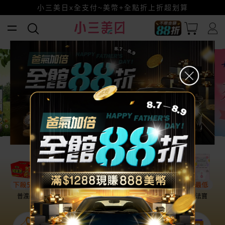
全館88折爸氣加倍！
小三美日x全支付~美幣+全點折上折超划算
賺美幣~換好禮~立即換GO~
普渡必備
話題保養
盛夏提案
雨天法寶