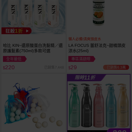
1
狂殺
折
懶人必備!清爽頭皮水
哈比 KIN~還原酸蛋白洗髮精／還
LA FOCUS 蕾舒法克~甜橘頭皮
原護髮素(750ml)多款可選
涼水(25ml)
全年最低
專區滿額贈
220
29
已銷售6.3萬
已銷售7,448
$
$
11
限時
折