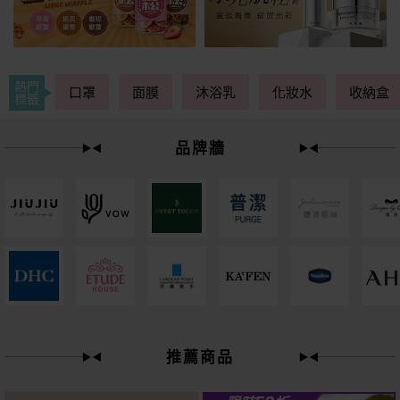
熱門
口罩
面膜
沐浴乳
化妝水
收納盒
標籤
品牌牆
下單
立刻送
推薦商品