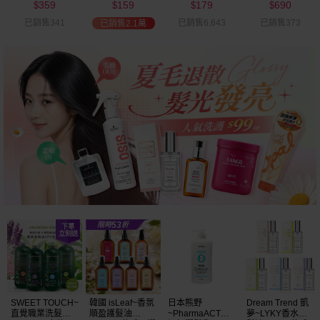
359
159
179
690
可選
$
$
$
$
已銷售341
已銷售6,643
已銷售373
已銷售2.1萬
SWEET TOUCH~
韓國 isLeaf~香氛
日本熊野
Dream Trend 凱
直覺職業洗髮精
順盈護髮油
~PharmaACT無
夢~LYKY香水護