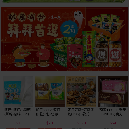
明月豆腐~豆腐餅
韓國 LOTTE 樂天
韓國 好麗友~ 好
韓國 海太~ 辣炒
乾(150g) 款式可
~BINCH巧克力／
多魚餅乾(30g) 款
年糕餅乾(103g)
選
草莓餅乾(102g)
式可選
120
54
20
39
款式可選
$
$
$
$