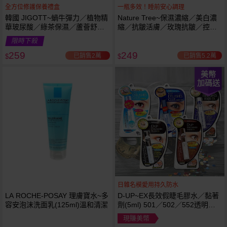
全方位修護保養禮盒
一瓶多效！睡前安心調理
韓國 JIGOTT~蝸牛彈力／植物精
Nature Tree~保濕濃縮／美白濃
華玻尿酸／綠茶保濕／蘆薈舒緩
縮／抗皺活膚／玫瑰抗皺／控油
修復 禮盒(5件組) 款式可選 化妝
抗痘／舒敏修護 精華液(250ml) 6
限時下殺
水+乳液+面霜
款可選
259
249
已銷售2萬
已銷售5.2萬
$
$
美幣
加碼送
日雜名模愛用持久防水
LA ROCHE-POSAY 理膚寶水~多
D-UP~EX長效假睫毛膠水／黏著
容安泡沫洗面乳(125ml)溫和清潔
劑(5ml) 501／502／552透明／
553黑色／554咖啡色 款式可選
現賺美幣