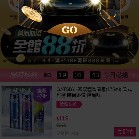
新品NEW
優惠神券
美幣回饋
降價搶購
限時秒殺
19
:
31
:
41
今日必搶
倒數
GATSBY~凍感體香噴霧(175ml) 款式
瘋殺
可選 時尚香氣 除異味
47
折
破盤特殺
119
$
$
250
立即搶
已銷售4,491