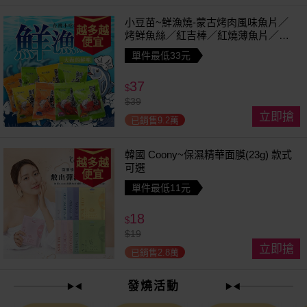
小豆苗~鮮漁燒-蒙古烤肉風味魚片／
越多越
烤鮮魚絲／紅吉棒／紅燒薄魚片／鱈
便宜
魚香絲／方塊鮮魚片／清香魚／煙燻
單件最低33元
切片(1包入) 款式可選
37
$
$
39
立即搶
已銷售9.2萬
韓國 Coony~保濕精華面膜(23g) 款式
越多越
可選
便宜
單件最低11元
18
$
$
19
立即搶
已銷售2.8萬
發燒活動