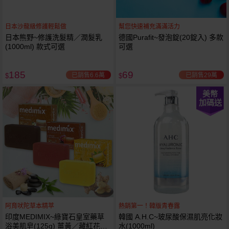
日本沙龍級修護輕鬆做
幫您快速補充滿滿活力
日本熊野~修護洗髮精／潤髮乳
德國Purafit~發泡錠(20錠入) 多款
(1000ml) 款式可選
可選
185
69
已銷售6.6萬
已銷售29萬
$
$
美幣
加碼送
阿育吠陀草本精萃
熱銷第一！韓版青春露
印度MEDIMIX~綠寶石皇室藥草
韓國 A.H.C~玻尿酸保濕肌亮化妝
浴美肌皂(125g) 薑黃／藏紅花／
水(1000ml)