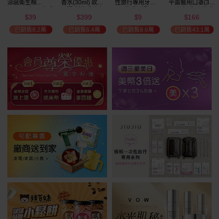
性旅行專用浴巾(1
專用厚感瞬吸乾
涼感衛生棉
香水(30ml) 款式
入)
髮帽(1入) 款式可
(NEW)1包入 款式
可選 新款香味上
45
39
39
399
選
可選
市/平替香水/大牌
$
$
$
$
瘋殺
香水/大牌平替
已銷售3,606
已銷售4.7萬
已銷售8.2萬
已銷售6.4萬
59
折