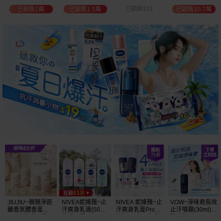
選
位保濕鎖水／可
已銷售521
已銷售2萬
已銷售1.5萬
已銷售10.7萬
可油／薰衣草／
淨白透亮／杏仁
+E 款式可選
JIUJIU~親親淨距
NIVEA妮維雅~止
NIVEA 妮維雅~止
VOW~淨味君長效
離香氛體香膏
汗爽身乳液(50ml)
汗爽身乳膏Pro升
止汗噴霧(30ml)
(35g) 款式可選
款式可選
級版(50ml) 款式
體味管理