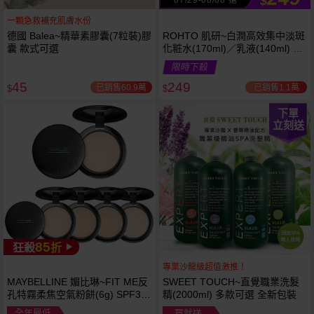
$
一顆急救補充肌膚水份
德國 Balea~精華素膠囊(7粒裝)膠
ROHTO 肌研~白潤高效集中淡斑
囊 款式可選
化粧水(170ml)／乳液(140ml) 款
式可選
限時下殺
45
249
已銷售60.9萬
已銷售1.1萬
$
$
下單
立刻送
85
狂殺
折
專業沙龍級超值激推！
MAYBELLINE 媚比琳~FIT ME反
SWEET TOUCH~直覺職業洗髮
孔特霧柔焦空氣粉餅(6g) SPF32
精(2000ml) 多款可選 全新包裝
PA+++ 款式可選 空氣小圓餅
全年最低
買就送