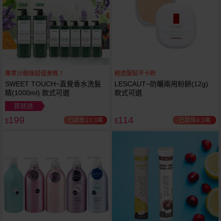
專業沙龍級超值激推！
輕透服貼不卡粉
SWEET TOUCH~直覺香水洗髮
LESCAUT~防曬兩用粉餅(12g)
精(1000ml) 款式可選
款式可選
買就送
199
114
已銷售13.3萬
已銷售4.2萬
$
$