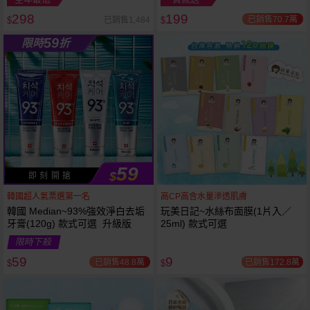
298
199
已銷售70.7萬
已銷售1,484
$
$
越
越多越
59
限時
折
便宜
59
$
即 刻 開 搶
韓國超人氣票選第一名
高CP高含水量滲透肌膚
韓國 Median~93%強效淨白去垢
玩美日記~水絲布面膜(1片入／
牙膏(120g) 款式可選 升級版
25ml) 款式可選
限時下殺
59
9
已銷售48.8萬
已銷售172.8萬
$
$