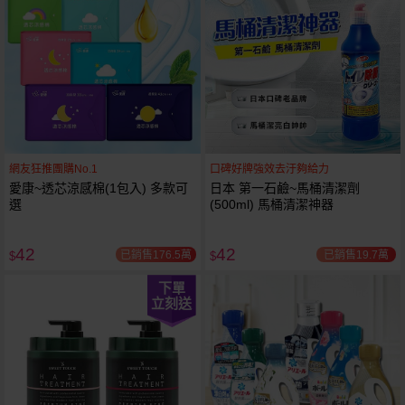
網友狂推團購No.1
口碑好牌強效去汙夠給力
愛康~透芯涼感棉(1包入) 多款可
日本 第一石鹼~馬桶清潔劑
選
(500ml) 馬桶清潔神器
42
42
已銷售176.5萬
已銷售19.7萬
$
$
下單
立刻送