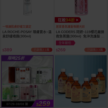
34
狂殺
折
一噴讓肌膚舒緩又鎮定
居家香氛護髮喚醒光彩
LA ROCHE-POSAY 理膚寶水~溫
LA CODERS 珂妍~119櫻花嚴損
泉舒緩噴霧(300ml)
救急菁露(300ml) 免沖洗護髮 蕾
舒法克
全年最低
389
269
已銷售2.1萬
已銷售3.3萬
$
$
25
限時
折
259
$
07/29-08/08 搶