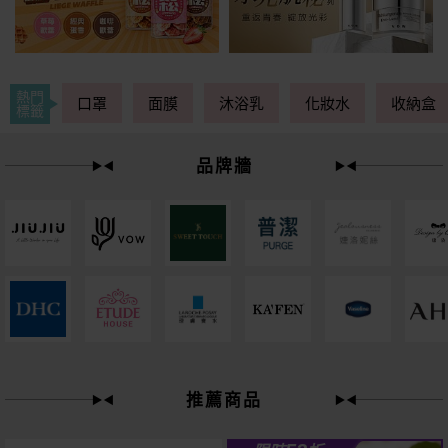
熱門
口罩
面膜
沐浴乳
化妝水
收納盒
標籤
品牌牆
49
限時
折
推薦商品