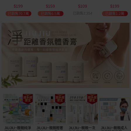
(2000ml) 多款可
(100ml) 款式可選
添加潤髮乳
髮油(50ml) 款式
199
159
109
199
選 全新包裝
(600ml)
可選
$
$
$
$
已銷售2,354
已銷售70.7萬
已銷售6.5萬
已銷售1.2萬
JIUJIU~親親一次
JIUJIU~親親旅行
JIUJIU~親親純淨
JIUJIU~親親輕奢