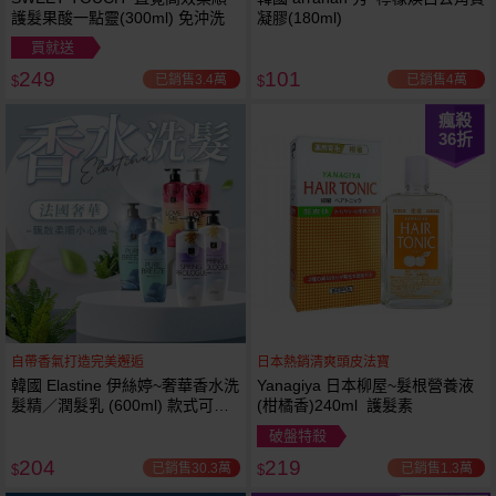
護髮果酸一點靈(300ml) 免沖洗
凝膠(180ml)
買就送
249
101
已銷售3.4萬
已銷售4萬
$
$
瘋殺
36
折
自帶香氣打造完美邂逅
日本熱銷清爽頭皮法寶
韓國 Elastine 伊絲婷~奢華香水洗
Yanagiya 日本柳屋~髮根營養液
髮精／潤髮乳 (600ml) 款式可選
(柑橘香)240ml 護髮素
最新2024升級版
破盤特殺
204
219
已銷售30.3萬
已銷售1.3萬
$
$