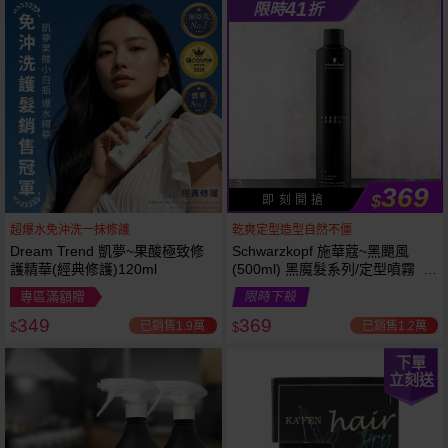
41
限時
折
369
$
即 刻 開 搶
超爆水免沖洗一抹修護
乾爽定型造型自然不僵
Dream Trend 凱夢~果酸極致修
Schwarzkopf 施華蔻~黑颶風
護精華(經典修護)120ml
(500ml) 黑魔髮系列/定型噴霧 施
華寇
專區滿額贈
限時下殺
349
369
已銷售1.9萬
已銷售1.2萬
$
$
下單
立刻送