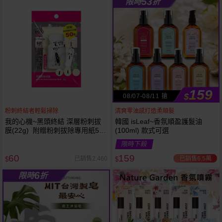
53
限時
折
61
狂殺
折
159
$
08/07-08/11 搶
粉刺終結者輕鬆掃除
清爽零油感打造柔順髮
我的心機~黑頭終結 深層粉刺拔
韓國 isLeaf~香氛順盈護髮油
膜(22g) 附贈粉刺拔除專用紙50
(100ml) 款式可選
張
限時下殺
60
159
已銷售6.5萬
已銷售2,460
$
$
6
限時
折