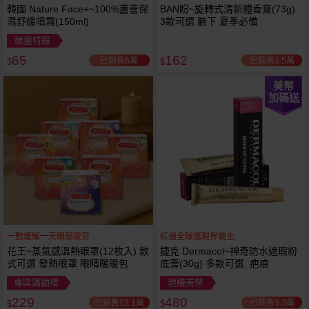
韓國 Nature Face+~100%蘆薈保
BAN盼~旋轉式清新體香膏(73g)
濕舒緩噴霧(150ml)
3款可選 腋下 夏季必備
破盤特殺
65
162
已銷售6萬
已銷售3.5萬
$
$
美幣
加碼送
一敷缓解一天眼部疲劳
紅遍全球遮瑕界霸主
花王~蒸氣感溫熱眼罩(12枚入) 款
捷克 Dermacol~神奇防水遮瑕粉
式可選 發熱眼罩 眼睛暖暖包
底膏(30g) 多款可選 疤痕
專區滿額贈
現賺美幣
229
480
已銷售13.1萬
已銷售3.3萬
$
$