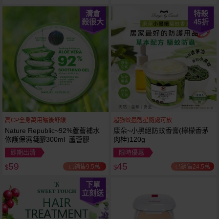
清倉
特殺
殺很大
45
折
高CP全身萬用曬後舒緩
超強蚊蟲剋星隨處可放
Nature Republic~92%蘆薈補水
康朵~小黑絕防蚊香膏(檸檬香茅
修護保濕凝膠300ml 蘆薈膠
肉桂)120g
即期出清
限時優惠
59
45
已銷售9.5萬
已銷售24.5萬
$
$
下單
立刻送