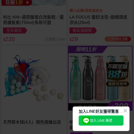
1
狂殺
折
懶人必備!清爽頭皮水
哈比 KIN~還原酸蛋白洗髮精／還
LA FOCUS 蕾舒法克~甜橘頭皮
原護髮素(750ml)多款可選
涼水(25ml)
全年最低
專區滿額贈
220
29
已銷售6.3萬
已銷售7,448
$
$
11
限時
折
309
$
即 刻 開 搶
加
入LINE好友獲得驚喜折扣!
加入 LINE 帳號
天然樟木球(6入) 顏色隨機出貨
哈比 KIN~卡碧絲頂級洗髮精／護
髮素／沐浴乳(900ml) 款式可選