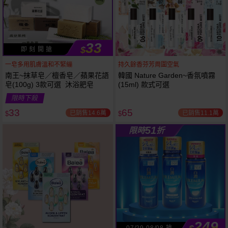
33
$
即 刻 開 搶
一皂多用肌膚溫和不緊繃
持久餘香芬芳周圍空氣
南王~抹草皂／檀香皂／蘋果花語
韓國 Nature Garden~香氛噴霧
皂(100g) 3款可選 沐浴肥皂
(15ml) 款式可選
53
限時
折
限時下殺
下單
立刻送
33
65
已銷售14.6萬
已銷售11.1萬
$
$
51
限時
折
249
07/29-08/08 搶