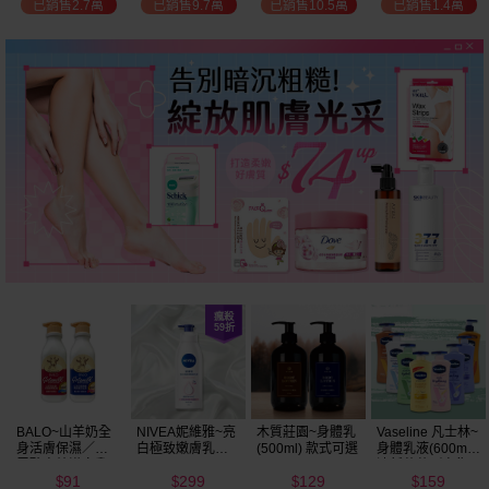
已銷售2.7萬
已銷售9.7萬
已銷售10.5萬
已銷售1.4萬
BALO~山羊奶全
NIVEA妮維雅~亮
木質莊園~身體乳
Vaseline 凡士林~
身活膚保濕／玻
白極致嫩膚乳液
(500ml) 款式可選
身體乳液(600ml)
尿酸高效嫩白乳
400ml
清新蘆薈／密集
91
299
129
159
液(550ml) 款式可
保濕鎖水／全方
$
$
$
$