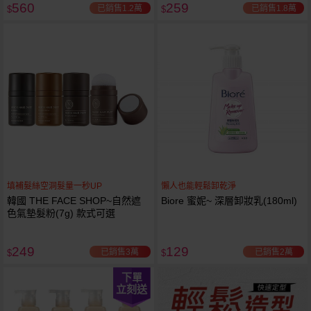
560
259
已銷售1.2萬
已銷售1.8萬
$
$
填補髮絲空洞髮量一秒UP
懶人也能輕鬆卸乾淨
韓國 THE FACE SHOP~自然遮
Biore 蜜妮~ 深層卸妝乳(180ml)
色氣墊髮粉(7g) 款式可選
249
129
已銷售3萬
已銷售2萬
$
$
下單
立刻送