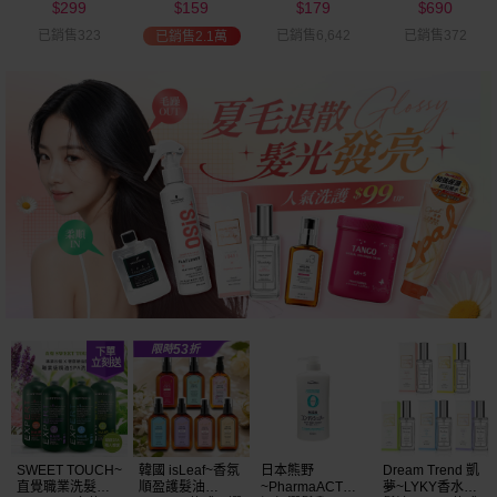
299
159
179
690
可選
$
$
$
$
已銷售323
已銷售6,642
已銷售372
已銷售2.1萬
SWEET TOUCH~
韓國 isLeaf~香氛
日本熊野
Dream Trend 凱
直覺職業洗髮精
順盈護髮油
~PharmaACT無
夢~LYKY香水護