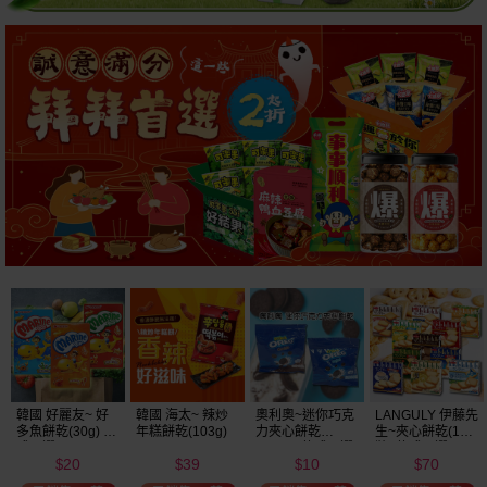
韓國 好麗友~ 好
韓國 海太~ 辣炒
奧利奧~迷你巧克
LANGULY 伊藤先
多魚餅乾(30g) 款
年糕餅乾(103g)
力夾心餅乾
生~夾心餅乾(1盒
式可選
(20.4g) 款式可選
裝) 款式可選
20
39
10
70
美式賣場熱銷
$
$
$
$