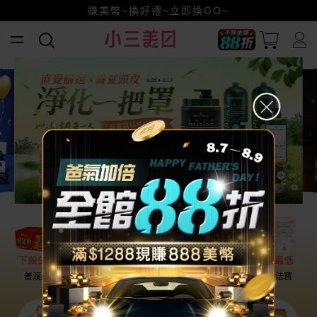
賺美幣~換好禮~立即換GO~
小三美日x全支付~美幣+全點折上折超划算
全館88折爸氣加倍！
普渡必備
話題保養
盛夏提案
雨天法寶