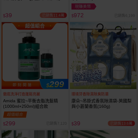
岩蘭草 款式可選
現賺美幣
39
972
已銷售11.4萬
已銷售6,199
$
$
超值組合
299
$
即 刻 開 搶
徹底洗淨打造蓬鬆亮麗
環境芬香除濕除臭防潮
Amida 蜜拉~平衡去脂洗髮精
康朵~吊掛式香氛除濕袋-英國梨
(1000ml+250ml)組合款
與小蒼蘭香氛(160g)
超值組合
299
39
已銷售13.6萬
已銷售7,120
$
$