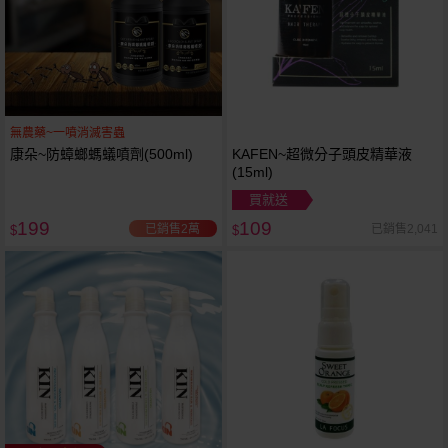
無農藥~一噴消滅害蟲
康朵~防蟑螂螞蟻噴劑(500ml)
KAFEN~超微分子頭皮精華液
(15ml)
買就送
199
109
已銷售2萬
已銷售2,041
$
$