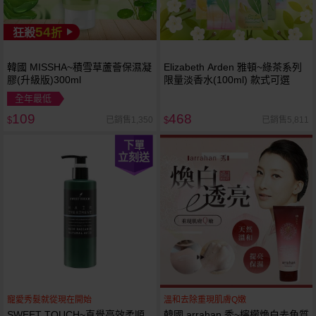
54
狂殺
折
韓國 MISSHA~積雪草蘆薈保濕凝
Elizabeth Arden 雅頓~綠茶系列
膠(升級版)300ml
限量淡香水(100ml) 款式可選
全年最低
109
468
已銷售1,350
已銷售5,811
$
$
下單
立刻送
寵愛秀髮就從現在開始
溫和去除重現肌膚Q嫩
SWEET TOUCH~直覺高效柔順
韓國 arrahan 秀~檸檬煥白去角質