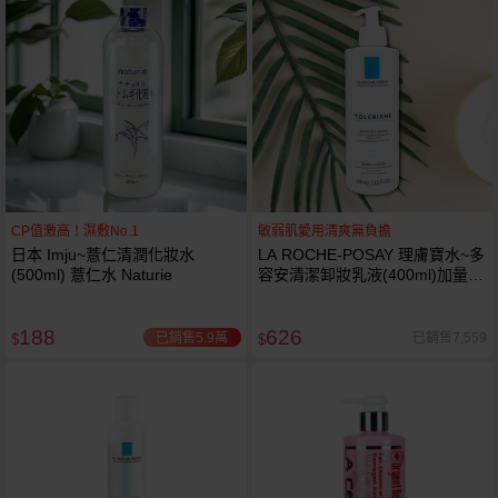
CP值激高！濕敷No.1
敏弱肌愛用清爽無負擔
日本 Imju~薏仁清潤化妝水
LA ROCHE-POSAY 理膚寶水~多
(500ml) 薏仁水 Naturie
容安清潔卸妝乳液(400ml)加量
卸妝乳液
188
626
已銷售5.9萬
已銷售7,559
$
$