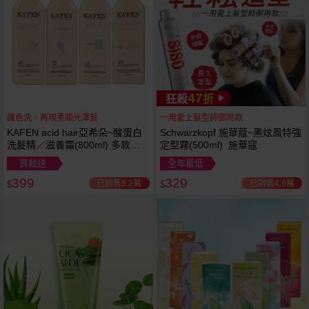
47
狂殺
折
護色洗，再現柔順光澤髮
一用愛上髮型師御用款
KAFEN acid hair亞希朵~酸蛋白
Schwarzkopf 施華蔻~黑炫風特強
洗髮精／滋養霜(800ml) 多款可
定型霧(500ml) 施華寇
選
買就送
全年最低
399
329
已銷售5.2萬
已銷售4.6萬
$
$