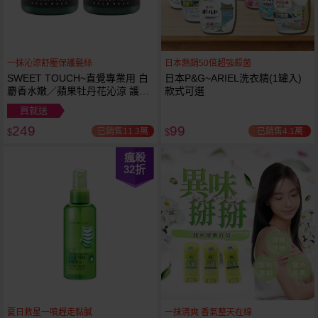
一抹沁涼舒壓保護髮絲
日本熱銷50倍超強殺菌
SWEET TOUCH~直覺專業用 白
日本P&G~ARIEL洗衣精(1罐入)
麝香水嫩／蘋果牡丹花沁涼 護髮
款式可選
膜(1000ml) 款式可選 全新包裝
買就送
249
99
已銷售11.3萬
已銷售4.1萬
$
$
瘋殺
32
折
夏日救星一噴趕走黏膩
一抹清爽 香氣整天在線