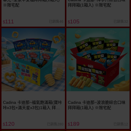
※限宅配
拜拜箱(1箱入) ※限宅配
111
105
已銷售46
已銷售32
$
$
Cadina 卡迪那~福氣飽滿箱(寶咔
Cadina 卡迪那~波浪脆綜合口味
咔x3包+滿天星x3包)1箱入 拜拜
拜拜箱(1箱入) ※限宅配
箱 中元節限定 ※限宅配
120
189
已銷售280
已銷售12
$
$