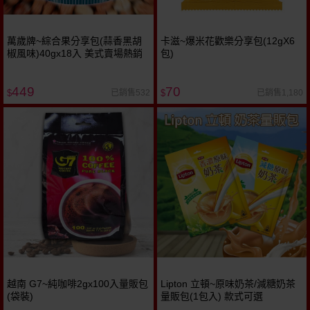
萬歲牌~綜合果分享包(蒜香黑胡
卡滋~爆米花歡樂分享包(12gX6
椒風味)40gx18入 美式賣場熱銷
包)
449
70
已銷售532
已銷售1,180
$
$
越南 G7~純咖啡2gx100入量販包
Lipton 立頓~原味奶茶/減糖奶茶
(袋裝)
量販包(1包入) 款式可選