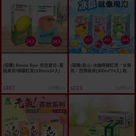
(箱購) Bessie Byer 貝思寶兒~蜜
(箱購)泰山~冰鎮檸檬紅茶／水果
桃果茶/檸檬紅茶(330mlx24入) 款
茶／芭樂綠茶(300ml*24入) 款式
式可選 ※限宅配
可選 ※限宅配
387
223
已銷售122
已銷售142
$
$