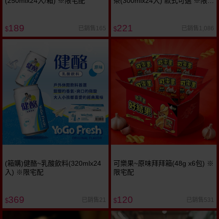
(250mlx24入/箱) ※限宅配
茶(300mlx24入) 款式可選 ※限宅
配
189
221
已銷售165
已銷售1,086
$
$
(箱購)健酪~乳酸飲料(320mlx24
可樂果~原味拜拜箱(48g x6包) ※
入) ※限宅配
限宅配
369
120
已銷售21
已銷售531
$
$