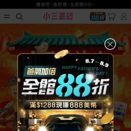
小三美日x全支付~美幣+全點折上折超划算
賺美幣~換好禮~立即換GO~
全館88折爸氣加倍！