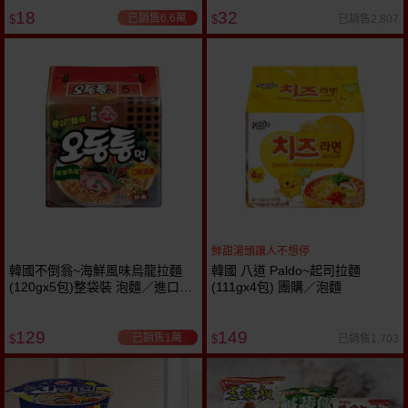
18
32
已銷售6.6萬
已銷售2,807
$
$
鮮甜湯頭讓人不想停
韓國不倒翁~海鮮風味烏龍拉麵
韓國 八道 Paldo~起司拉麵
(120gx5包)整袋裝 泡麵／進口／
(111gx4包) 團購／泡麵
團購
129
149
已銷售1萬
已銷售1,703
$
$