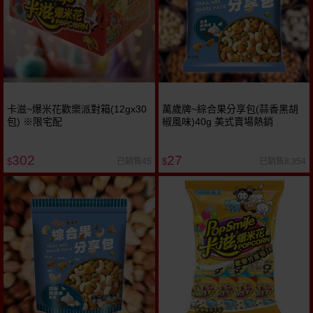
卡滋~爆米花歡樂派對箱(12gx30
萬歲牌~綜合果分享包(蒜香黑胡
包) ※限宅配
椒風味)40g 美式賣場熱銷
302
27
已銷售45
已銷售8,354
$
$