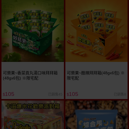
可樂果~香菜貢丸湯口味拜拜箱
可樂果~酷辣拜拜箱(48gx6包) ※
(48gx6包) ※限宅配
限宅配
105
105
已銷售45
已銷售8
$
$