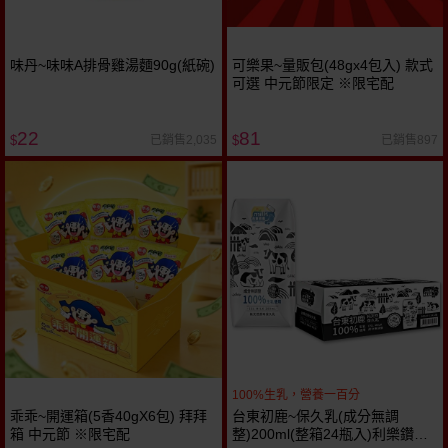
味丹~味味A排骨雞湯麵90g(紙碗)
可樂果~量販包(48gx4包入) 款式
可選 中元節限定 ※限宅配
22
81
已銷售2,035
已銷售897
$
$
100%生乳，營養一百分
乖乖~開運箱(5香40gX6包) 拜拜
台東初鹿~保久乳(成分無調
箱 中元節 ※限宅配
整)200ml(整箱24瓶入)利樂鑽包