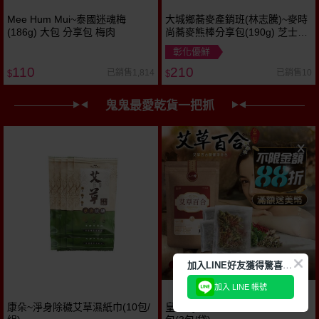
Mee Hum Mui~泰國迷魂梅
大城鄉蕎麥產銷班(林志騰)~麥時
(186g) 大包 分享包 梅肉
尚蕎麥熊棒分享包(190g) 芝士／
原味／蔥仔 款式可選
彰化優鮮
110
210
已銷售1,814
已銷售10
$
$
鬼鬼最愛乾貨一把抓
加
入LINE好友獲得驚喜折扣!
加入 LINE 帳號
康朵~淨身除穢艾草濕紙巾(10包/
皇后 Queen~艾草百合開運淨身