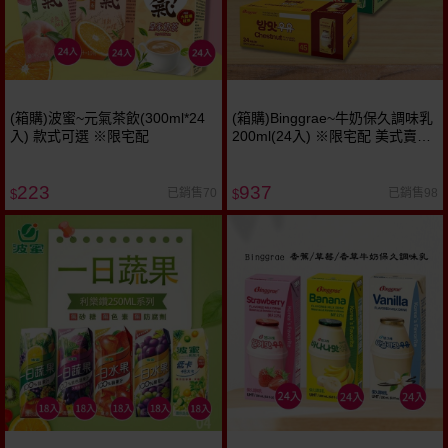
(箱購)波蜜~元氣茶飲(300ml*24
(箱購)Binggrae~牛奶保久調味乳
入) 款式可選 ※限宅配
200ml(24入) ※限宅配 美式賣場
熱銷
223
937
已銷售70
已銷售98
$
$