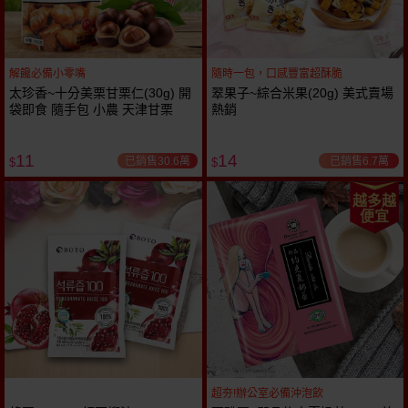
解饞必備小零嘴
隨時一包，口感豐富超酥脆
太珍香~十分美栗甘栗仁(30g) 開
翠果子~綜合米果(20g) 美式賣場
袋即食 隨手包 小農 天津甘栗
熱銷
11
14
已銷售30.6萬
已銷售6.7萬
$
$
越多越
便宜
超夯!辦公室必備沖泡飲