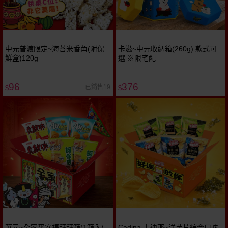
中元普渡限定~海苔米香角(附保
卡滋~中元收納箱(260g) 款式可
鮮盒)120g
選 ※限宅配
96
376
已銷售19
$
$
華元~全家平安福拜拜箱(1箱入)
Cadina 卡迪那~洋芋片綜合口味