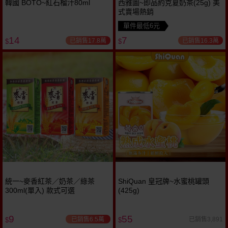
韓國 BOTO~紅石榴汁80ml
西雅圖~即品約克夏奶茶(25g) 美
式賣場熱銷
單件最低6元
14
7
已銷售17.8萬
已銷售16.3萬
$
$
統一~麥香紅茶／奶茶／綠茶
ShiQuan 皇冠牌~水蜜桃罐頭
300ml(單入) 款式可選
(425g)
9
55
已銷售6.5萬
已銷售3,891
$
$