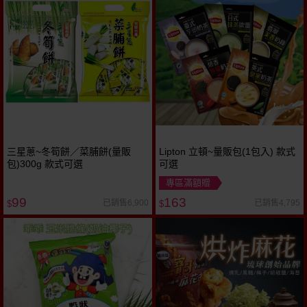
三星蔥~冬筍餅／菜脯餅(量販
Lipton 立頓~量販包(1包入) 款式
包)300g 款式可選
可選
專區滿額贈
99
163
已銷售6,900
已銷售4,795
$
$