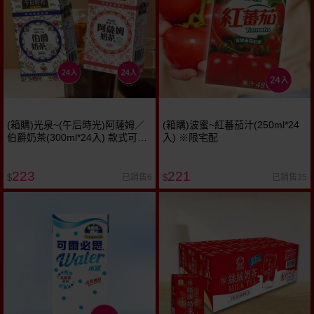
(箱購)光泉~(午后時光)阿薩姆／
(箱購)波蜜~紅蕃茄汁(250ml*24
伯爵奶茶(300ml*24入) 款式可選
入) ※限宅配
※限宅配
223
221
已銷售6
已銷售35
$
$