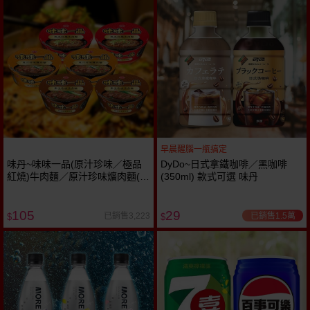
早晨醒腦一瓶搞定
味丹~味味一品(原汁珍味／極品
DyDo~日式拿鐵咖啡／黑咖啡
紅燒)牛肉麵／原汁珍味爌肉麵(2
(350ml) 款式可選 味丹
碗／組) 款式可選
105
29
已銷售1.5萬
已銷售3,223
$
$