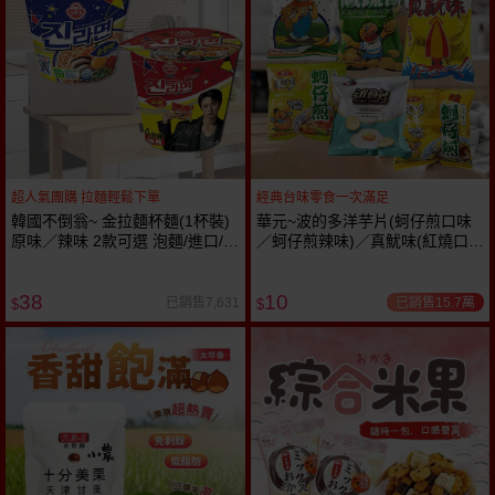
超人氣團購 拉麵輕鬆下單
經典台味零食一次滿足
韓國不倒翁~ 金拉麵杯麵(1杯裝)
華元~波的多洋芋片(蚵仔煎口味
原味／辣味 2款可選 泡麵/進口/
／蚵仔煎辣味)／真魷味(紅燒口
團購
味)／鹹酥餅／玉蜀叔(漢堡口味)
／香煎荷包蛋風味1包入 款式可
38
10
選 小包
已銷售15.7萬
已銷售7,631
$
$