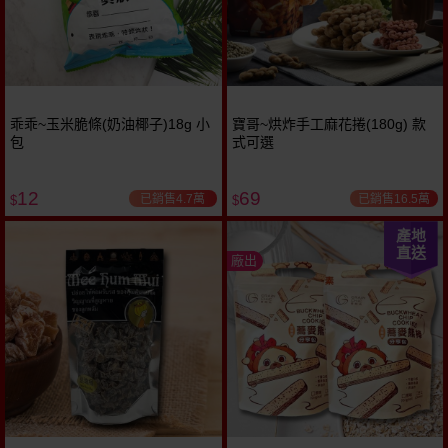
乖乖~玉米脆條(奶油椰子)18g 小
寶哥~烘炸手工麻花捲(180g) 款
包
式可選
12
69
已銷售4.7萬
已銷售16.5萬
$
$
產地
直送
廠出