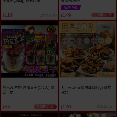
小鬆餅(200g) 款式可選
蔥 款式可選
限時下殺
119
149
已銷售2.9萬
已銷售2,130
$
$
熊出沒注意~惡魔豆干(1包入) 款
明月豆腐~豆腐餅乾(150g) 款式
式可選
可選
55
120
已銷售3.2萬
已銷售8,042
$
$