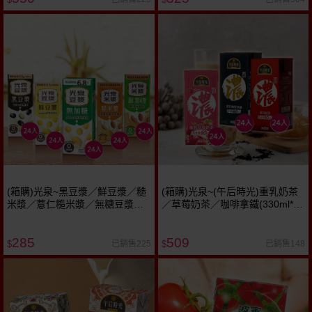
(箱購)光泉~黑豆漿／鮮豆漿／糙
(箱購)光泉~(午后時光)重乳奶茶
米漿／薏仁糙米漿／無糖豆漿
／草莓奶茶／咖啡拿鐵(330ml*24
(200ml*24入) 款式可選 ※限宅配
入) 款式可選 ※限宅配
285
509
已銷售225
已銷售148
$
$