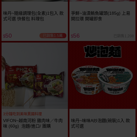
味丹~隨緣調理包(全素)1包入 款
爭鮮~油漬鮪魚罐頭(185g) 上易
式可選 快餐包 料理包
開拉環 開罐即食
50
56
已銷售1.5萬
已銷售1,208
$
$
3分鐘吃到美味異國料理
VIFON~越南河粉 雞肉味／牛肉
味丹~味味A炒泡麵(碗裝)1入 款
味 (60g) 泡麵/進口/ 團購
式可選