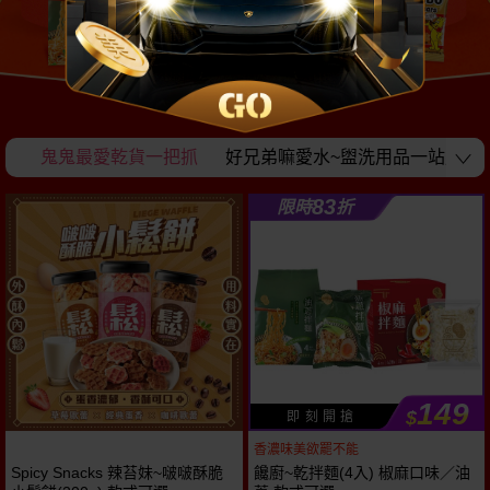
算
鬼鬼最愛乾貨一把抓
好兄弟嘛愛水~盥洗用品一站購齊
83
限時
折
149
$
即 刻 開 搶
香濃味美欲罷不能
Spicy Snacks 辣苔妹~啵啵酥脆
饞廚~乾拌麵(4入) 椒麻口味／油