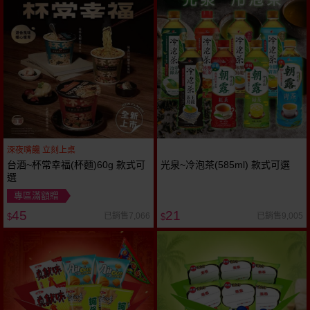
深夜嘴饞 立刻上桌
台酒~杯常幸福(杯麵)60g 款式可
光泉~冷泡茶(585ml) 款式可選
選
專區滿額贈
45
21
已銷售7,066
已銷售9,005
$
$