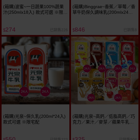
(箱購)波蜜~一日蔬果100%蔬果
(箱購)Binggrae~香蕉／草莓／香
汁(250mlx18入) 款式可選 ※限宅
草牛奶保久調味乳(200mlx24入)
配
款式可選 包裝隨機出貨 ※限宅配
美式賣場熱銷
274
846
已銷售226
已銷售8
$
$
(箱購)光泉~保久乳(200ml*24入)
(箱購)光泉~高鈣／低脂高鈣／巧
款式可選 ※限宅配
克力／果汁／麥芽／蘋果牛乳
(200ml*24入) 款式可選 ※限宅配
550
325
已銷售223
已銷售504
$
$