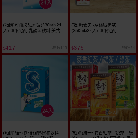
(箱購)可爾必思水語(330mlx24
(箱購)義美~厚絲絨奶茶
入) ※限宅配 乳酸菌飲料 美式賣
(250mlx24入) ※限宅配
場熱銷
417
376
已銷售145
已銷售34
$
$
(箱購)維他露~舒跑S運補飲料
(箱購)統一~麥香紅茶／奶茶／綠