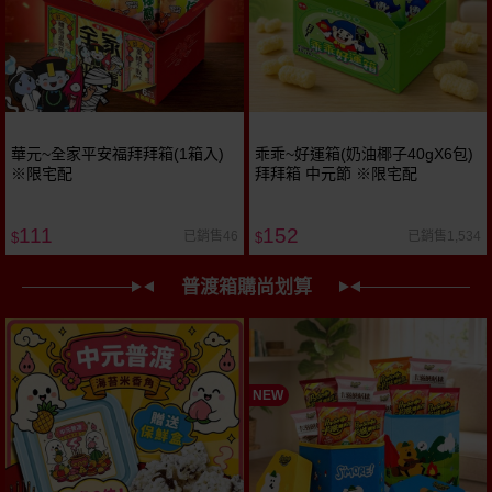
華元~全家平安福拜拜箱(1箱入)
乖乖~好運箱(奶油椰子40gX6包)
※限宅配
拜拜箱 中元節 ※限宅配
111
152
已銷售46
已銷售1,534
$
$
普渡箱購尚划算
NEW