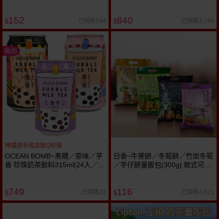
裝 ※限宅配
152
840
已銷售594
已銷售3,744
$
$
廠出
神還原手搖店軟Q珍珠
OCEAN BOMB~黑糖／原味／芋
日香~牛蒡餅／冬筍餅／竹炭冬筍
香 珍珠奶茶飲料315ml(24入／
／芋仔餅量販包(300g) 款式可選
箱) 款式可選
手提袋裝 分享包
749
116
已銷售23
已銷售4,521
$
$