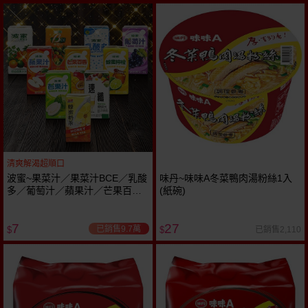
清爽解渴超順口
波蜜~果菜汁／果菜汁BCE／乳酸
味丹~味味A冬菜鴨肉湯粉絲1入
多／葡萄汁／蘋果汁／芒果百香
(紙碗)
／蜂蜜檸檬飲／芭樂汁／紅牌-速
纖纖維飲料／紅牌-蜂蜜奶茶
7
27
(160ml) 款式可選
已銷售9.7萬
已銷售2,110
$
$