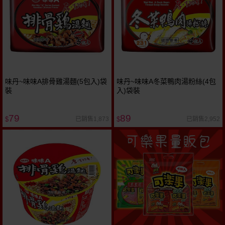
味丹~味味A排骨雞湯麵(5包入)袋
味丹~味味A冬菜鴨肉湯粉絲(4包
裝
入)袋裝
79
89
已銷售1,873
已銷售2,952
$
$