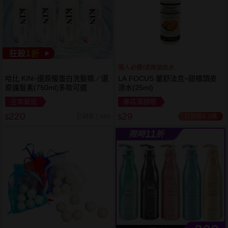
1
狂殺
折
懶人必備!清爽頭皮水
哈比 KIN~還原酸蛋白洗髮精／還
LA FOCUS 蕾舒法克~甜橘頭皮
原護髮素(750ml)多款可選
涼水(25ml)
全年最低
專區滿額贈
220
29
已銷售6.3萬
已銷售7,448
$
$
11
限時
折