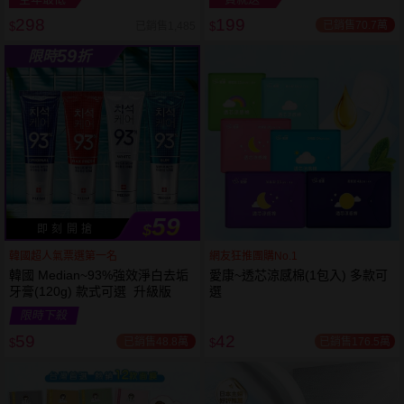
298
199
已銷售70.7萬
已銷售1,485
$
$
越多越
越多越
59
限時
折
便宜
便宜
59
$
即 刻 開 搶
韓國超人氣票選第一名
網友狂推團購No.1
韓國 Median~93%強效淨白去垢
愛康~透芯涼感棉(1包入) 多款可
牙膏(120g) 款式可選 升級版
選
限時下殺
59
42
已銷售48.8萬
已銷售176.5萬
$
$