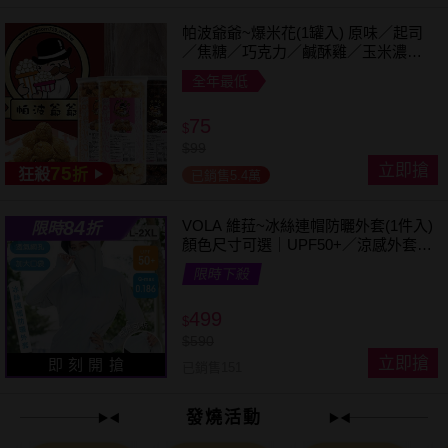
帕波爺爺~爆米花(1罐入) 原味／起司
／焦糖／巧克力／鹹酥雞／玉米濃湯
／珍珠奶茶 款式可選
全年最低
75
$
$
99
立即搶
75
狂殺
折
已銷售5.4萬
84
VOLA 維菈~冰絲連帽防曬外套(1件入)
限時
折
顏色尺寸可選｜UPF50+／涼感外套／
可拆帽簷／馬尾孔設計／機車族防曬
限時下殺
499
$
$
590
立即搶
即 刻 開 搶
已銷售151
發燒活動