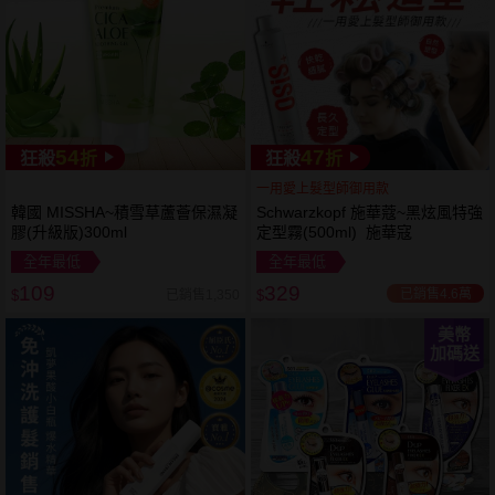
54
47
狂殺
折
狂殺
折
一用愛上髮型師御用款
韓國 MISSHA~積雪草蘆薈保濕凝
Schwarzkopf 施華蔻~黑炫風特強
膠(升級版)300ml
定型霧(500ml) 施華寇
全年最低
全年最低
109
329
已銷售4.6萬
已銷售1,350
$
$
美幣
加碼送