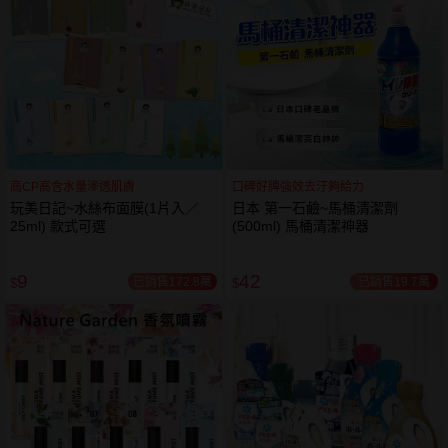
高CP高含水量滲透肌膚
口碑好牌強效去汙夠給力
玩美日記~水絲布面膜(1片入／
日本 第一石鹼~馬桶清潔劑
25ml) 款式可選
(500ml) 馬桶清潔神器
9
42
已銷售172.8萬
已銷售19.7萬
$
$