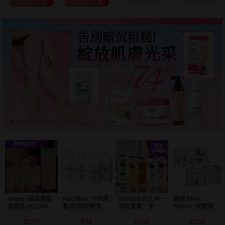
已銷售8,042
已銷售8,818
已銷售2.7萬
已銷售9.7萬
Vaseline凡士林~
韓國 Medi
BALO~山羊奶全
NIVEA妮維雅~亮
清新蘆薈／全效
Flower~身體護理
身活膚保濕／玻
白極致嫩膚乳液
滋潤／可可深層
香氛禮盒(沐浴乳
尿酸高效嫩白乳
400ml
208
258
91
299
／密集保濕／淨
300ml+乳液
液(550ml) 款式可
$
$
$
$