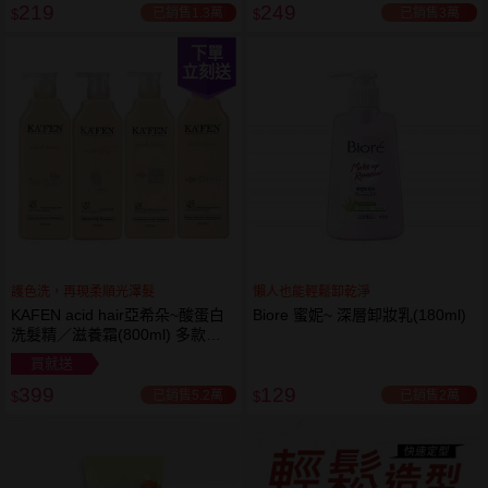
219
249
已銷售1.3萬
已銷售3萬
$
$
下單
立刻送
護色洗，再現柔順光澤髮
懶人也能輕鬆卸乾淨
KAFEN acid hair亞希朵~酸蛋白
Biore 蜜妮~ 深層卸妝乳(180ml)
洗髮精／滋養霜(800ml) 多款可
選
買就送
399
129
已銷售5.2萬
已銷售2萬
$
$