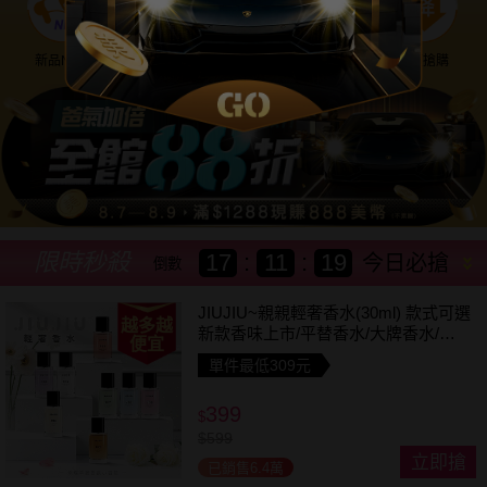
新品NEW
優惠神券
美幣回饋
降價搶購
限時秒殺
17
:
11
:
16
今日必搶
倒數
JIUJIU~親親輕奢香水(30ml) 款式可選
越多越
新款香味上市/平替香水/大牌香水/大
便宜
牌平替
單件最低309元
399
$
$
599
立即搶
已銷售6.4萬