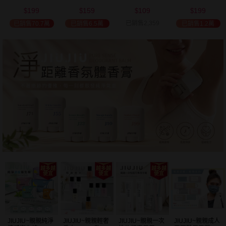
(2000ml) 多款可
(100ml) 款式可選
添加潤髮乳
髮油(50ml) 款式
199
159
109
199
選 全新包裝
(600ml)
可選
$
$
$
$
已銷售2,359
已銷售70.7萬
已銷售6.5萬
已銷售1.2萬
JIUJIU~親親純淨
JIUJIU~親親輕奢
JIUJIU~親親一次
JIUJIU~親親成人