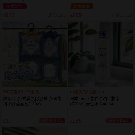
現賺美幣
超值組合
972
299
已銷售6,202
已銷售7,120
$
$
環境芬香除濕除臭防潮
CP值激高！濕敷No.1
康朵~吊掛式香氛除濕袋-英國梨
日本 Imju~薏仁清潤化妝水
與小蒼蘭香氛(160g)
(500ml) 薏仁水 Naturie
39
188
已銷售13.6萬
已銷售5.9萬
$
$