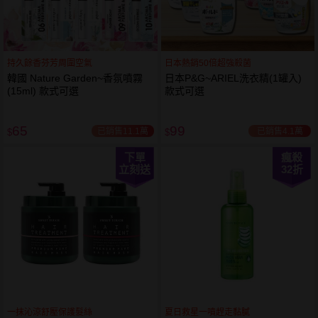
持久餘香芬芳周圍空氣
日本熱銷50倍超強殺菌
韓國 Nature Garden~香氛噴霧
日本P&G~ARIEL洗衣精(1罐入)
(15ml) 款式可選
款式可選
65
99
已銷售11.1萬
已銷售4.1萬
$
$
下單
瘋殺
立刻送
32
折
一抹沁涼舒壓保護髮絲
夏日救星一噴趕走黏膩