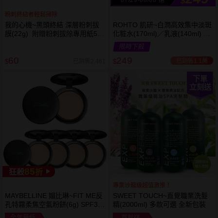
$
粉刺終結者輕鬆掃除
我的心機~黑頭終結 深層粉刺拔
ROHTO 肌研~白潤高效集中淡斑
膜(22g) 附贈粉刺拔除專用紙50
化粧水(170ml)／乳液(140ml) 款
張
式可選
限時下殺
60
249
已銷售1.1萬
已銷售2,461
$
$
下單
立刻送
85
狂殺
折
專業沙龍級超值激推！
MAYBELLINE 媚比琳~FIT ME反
SWEET TOUCH~直覺職業洗髮
孔特霧柔焦空氣粉餅(6g) SPF32
精(2000ml) 多款可選 全新包裝
PA+++ 款式可選 空氣小圓餅
全年最低
買就送