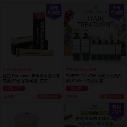
美幣
下單
加碼送
立刻送
紅遍全球遮瑕界霸主
專業沙龍級超值激推！
捷克 Dermacol~神奇防水遮瑕粉
SWEET TOUCH~直覺香水洗髮
底膏(30g) 多款可選 疤痕
精(1000ml) 款式可選
現賺美幣
買就送
480
199
已銷售3.3萬
已銷售13.3萬
$
$
特殺
45
折