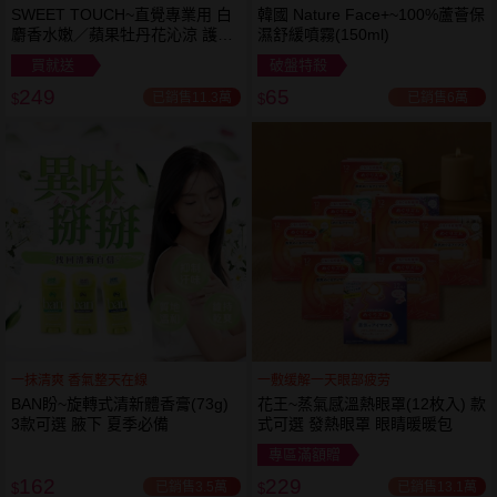
SWEET TOUCH~直覺專業用 白
韓國 Nature Face+~100%蘆薈保
麝香水嫩／蘋果牡丹花沁涼 護髮
濕舒緩噴霧(150ml)
膜(1000ml) 款式可選 全新包裝
買就送
破盤特殺
249
65
已銷售11.3萬
已銷售6萬
$
$
一抹清爽 香氣整天在線
一敷缓解一天眼部疲劳
BAN盼~旋轉式清新體香膏(73g)
花王~蒸氣感溫熱眼罩(12枚入) 款
3款可選 腋下 夏季必備
式可選 發熱眼罩 眼睛暖暖包
專區滿額贈
162
229
已銷售3.5萬
已銷售13.1萬
$
$