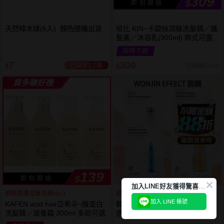
309
$
即 刻 開 搶
天然樟木球(6入) 顏色隨機出貨
哈比 KIN~卡碧絲頂級洗髮精／護
髮素／沐浴乳(900ml) 款式可選
限時下殺
7
309
已銷售1.7萬
已銷售5,062
$
$
買多賺好禮
139
$
即 刻 開 搶
加
入LINE好友獲得驚喜折扣!
網路票選滋養洗護No.1
超有感！1片=15支安瓶
加入 LINE 帳號
KAFEN acid hair亞希朵~酸蛋白
韓國 WONJIN EFFECT~藍安瓶
洗髮精／滋養霜 300ml 多款可選
透明質酸補水保濕／綠吊瓶煥顏
滋養／煥彩雪絨花／黃金膠囊水