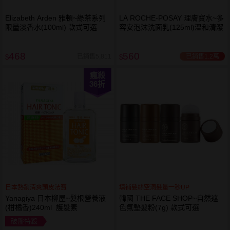
Elizabeth Arden 雅頓~綠茶系列
LA ROCHE-POSAY 理膚寶水~多
限量淡香水(100ml) 款式可選
容安泡沫洗面乳(125ml)溫和清潔
468
560
已銷售1.2萬
已銷售5,811
$
$
瘋殺
36
折
日本熱銷清爽頭皮法寶
填補髮絲空洞髮量一秒UP
Yanagiya 日本柳屋~髮根營養液
韓國 THE FACE SHOP~自然遮
(柑橘香)240ml 護髮素
色氣墊髮粉(7g) 款式可選
破盤特殺