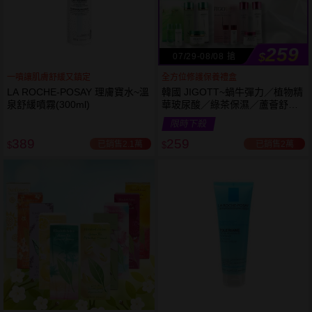
259
$
07/29-08/08 搶
一噴讓肌膚舒緩又鎮定
全方位修護保養禮盒
LA ROCHE-POSAY 理膚寶水~溫
韓國 JIGOTT~蝸牛彈力／植物精
泉舒緩噴霧(300ml)
華玻尿酸／綠茶保濕／蘆薈舒緩
修復 禮盒(5件組) 款式可選 化妝
限時下殺
水+乳液+面霜
389
259
已銷售2.1萬
已銷售2萬
$
$