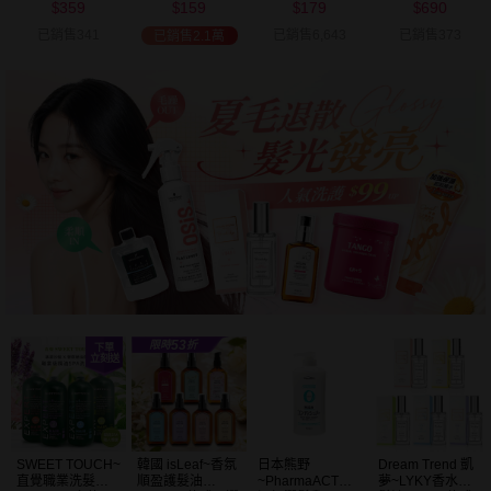
359
159
179
690
可選
$
$
$
$
已銷售341
已銷售6,643
已銷售373
已銷售2.1萬
SWEET TOUCH~
韓國 isLeaf~香氛
日本熊野
Dream Trend 凱
直覺職業洗髮精
順盈護髮油
~PharmaACT無
夢~LYKY香水護