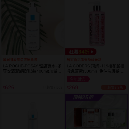
34
狂殺
折
敏弱肌愛用清爽無負擔
居家香氛護髮喚醒光彩
LA ROCHE-POSAY 理膚寶水~多
LA CODERS 珂妍~119櫻花嚴損
容安清潔卸妝乳液(400ml)加量
救急菁露(300ml) 免沖洗護髮 蕾
卸妝乳液
舒法克
全年最低
626
269
已銷售3.3萬
已銷售7,563
$
$
25
限時
折