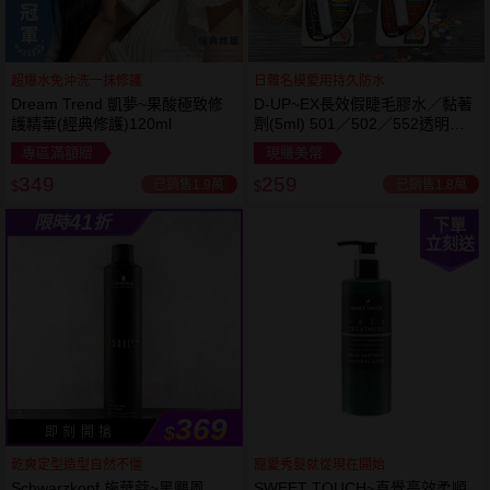
超爆水免沖洗一抹修護
日雜名模愛用持久防水
Dream Trend 凱夢~果酸極致修
D-UP~EX長效假睫毛膠水／黏著
護精華(經典修護)120ml
劑(5ml) 501／502／552透明／
553黑色／554咖啡色 款式可選
專區滿額贈
現賺美幣
349
259
已銷售1.9萬
已銷售1.8萬
$
$
41
限時
折
下單
立刻送
369
$
即 刻 開 搶
乾爽定型造型自然不僵
寵愛秀髮就從現在開始
Schwarzkopf 施華蔻~黑颶風
SWEET TOUCH~直覺高效柔順