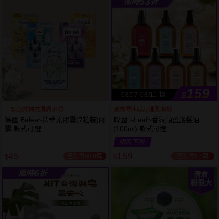
53
限時
折
61
狂殺
折
159
$
08/07-08/11 搶
一顆急救補充肌膚水份
清爽零油感打造柔順髮
德國 Balea~精華素膠囊(7粒裝)膠
韓國 isLeaf~香氛順盈護髮油
囊 款式可選
(100ml) 款式可選
限時下殺
45
159
已銷售60.9萬
已銷售6.5萬
$
$
6
限時
折
清倉
殺很大