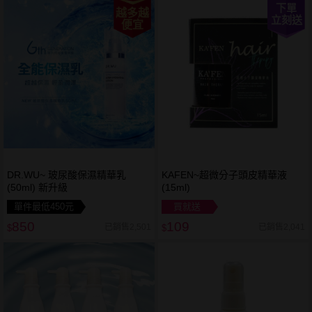
下單
越多越
立刻送
便宜
DR.WU~ 玻尿酸保濕精華乳
KAFEN~超微分子頭皮精華液
(50ml) 新升級
(15ml)
單件最低450元
買就送
850
109
已銷售2,501
已銷售2,041
$
$