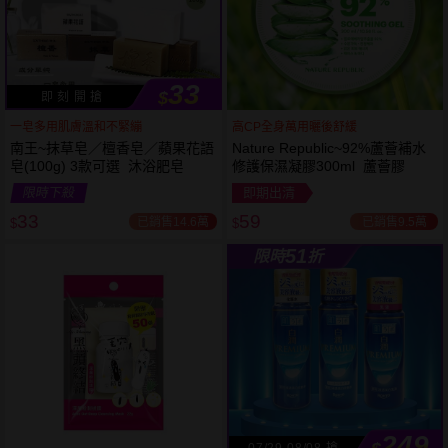
33
$
即 刻 開 搶
一皂多用肌膚溫和不緊繃
高CP全身萬用曬後舒緩
南王~抹草皂／檀香皂／蘋果花語
Nature Republic~92%蘆薈補水
皂(100g) 3款可選 沐浴肥皂
修護保濕凝膠300ml 蘆薈膠
53
限時
折
限時下殺
即期出清
下單
立刻送
33
59
已銷售14.6萬
已銷售9.5萬
$
$
51
限時
折
249
07/29-08/08 搶