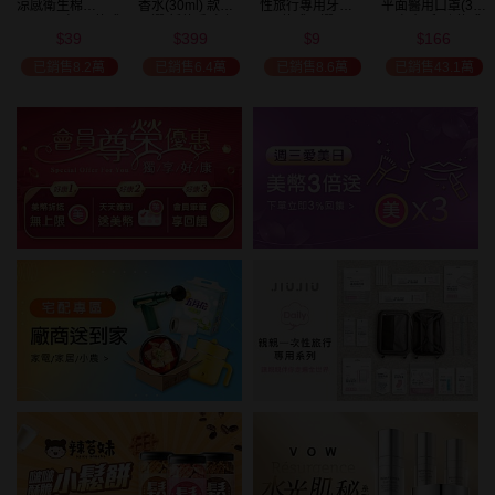
涼感衛生棉
香水(30ml) 款式
性旅行專用牙刷(1
平面醫用口罩(30
(NEW)1包入 款式
可選 新款香味上
入) 款式可選
入)輕親系列 款式
39
399
9
166
可選
市/平替香水/大牌
可選 MD雙鋼印
$
$
$
$
美幣
香水/大牌平替
已銷售8.2萬
已銷售6.4萬
已銷售8.6萬
已銷售43.1萬
加碼送