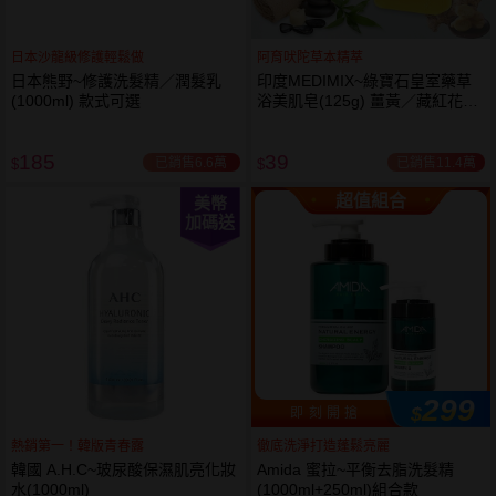
日本沙龍級修護輕鬆做
阿育吠陀草本精萃
日本熊野~修護洗髮精／潤髮乳
印度MEDIMIX~綠寶石皇室藥草
(1000ml) 款式可選
浴美肌皂(125g) 薑黃／藏紅花／
岩蘭草 款式可選
185
39
已銷售6.6萬
已銷售11.4萬
$
$
超值組合
美幣
加碼送
299
$
即 刻 開 搶
熱銷第一！韓版青春露
徹底洗淨打造蓬鬆亮麗
韓國 A.H.C~玻尿酸保濕肌亮化妝
Amida 蜜拉~平衡去脂洗髮精
水(1000ml)
(1000ml+250ml)組合款