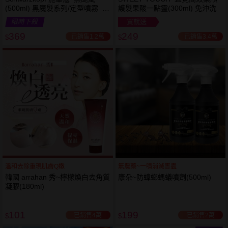
(500ml) 黑魔髮系列/定型噴霧 施
護髮果酸一點靈(300ml) 免沖洗
華寇
限時下殺
買就送
369
249
已銷售1.2萬
已銷售3.4萬
$
$
溫和去除重現肌膚Q嫩
無農藥~一噴消滅害蟲
韓國 arrahan 秀~檸檬煥白去角質
康朵~防蟑螂螞蟻噴劑(500ml)
凝膠(180ml)
101
199
已銷售4萬
已銷售2萬
$
$