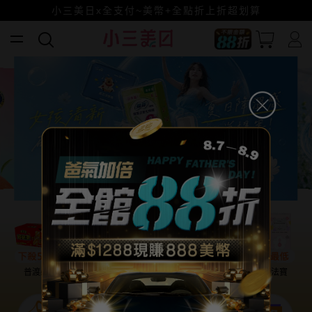
全館88折爸氣加倍！
小三美日x全支付~美幣+全點折上折超划算
賺美幣~換好禮~立即換GO~
普渡必備
話題保養
盛夏提案
雨天法寶