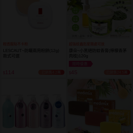
輕透服貼不卡粉
超強蚊蟲剋星隨處可放
LESCAUT~防曬兩用粉餅(12g)
康朵~小黑絕防蚊香膏(檸檬香茅
款式可選
肉桂)120g
限時優惠
114
45
已銷售4.2萬
已銷售24.5萬
$
$