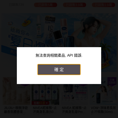
白透亮 乳液
300ml+護手霜
選
已銷售3.9萬
已銷售1.9萬
已銷售2萬
已銷售1.5萬
(725ml) 款式可選
80g) 款式可選
加大容量
無法查詢相關產品, API 錯誤.
確定
JIUJIU~親親淨距
NIVEA妮維雅~止
NIVEA 妮維雅~止
VOW~淨味君長效
離香氛體香膏
汗爽身乳液(50ml)
汗爽身乳膏Pro升
止汗噴霧(30ml)
(35g) 款式可選
款式可選
級版(50ml) 款式
體味管理