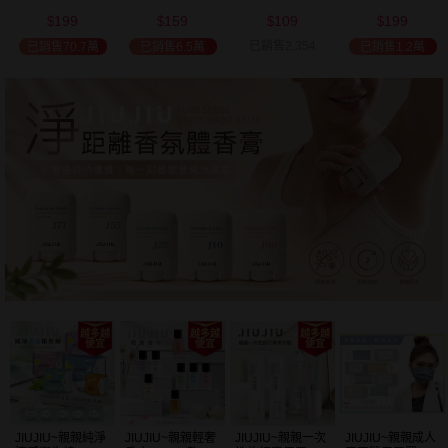
(2000ml) 多款可
(100ml) 款式可選
添加潤髮乳
髮油(50ml) 款式
199
159
109
199
選 全新包裝
(600ml)
可選
$
$
$
$
已銷售2,354
已銷售70.7萬
已銷售6.5萬
已銷售1.2萬
JIUJIU~親親純淨
JIUJIU~親親輕奢
JIUJIU~親親一次
JIUJIU~親親成人