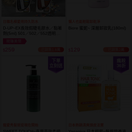
日雜名模愛用持久防水
懶人也能輕鬆卸乾淨
D-UP~EX長效假睫毛膠水／黏著
Biore 蜜妮~ 深層卸妝乳(180ml)
劑(5ml) 501／502／552透明／
553黑色／554咖啡色 款式可選
現賺美幣
259
129
已銷售1.8萬
已銷售2萬
$
$
下單
瘋殺
立刻送
36
折
寵愛秀髮就從現在開始
日本熱銷清爽頭皮法寶
SWEET TOUCH~直覺高效柔順
Yanagiya 日本柳屋~髮根營養液