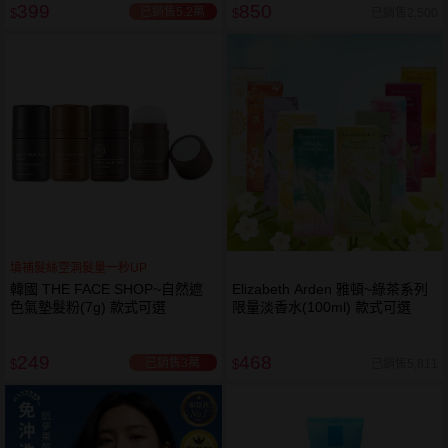
399
850
已銷售5.2萬
已銷售2,500
$
$
填補髮絲空洞髮量一秒UP
韓國 THE FACE SHOP~自然遮
Elizabeth Arden 雅頓~綠茶系列
色氣墊髮粉(7g) 款式可選
限量淡香水(100ml) 款式可選
249
468
已銷售3萬
已銷售5,811
$
$