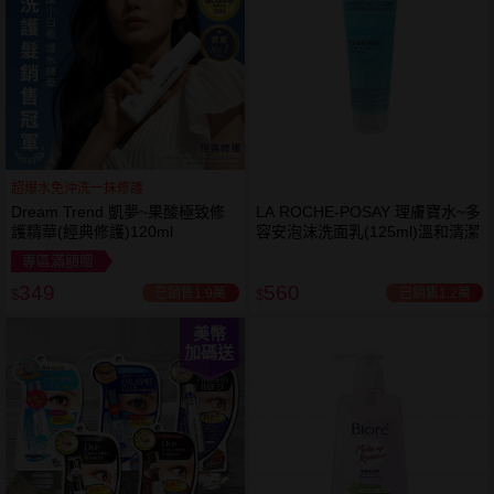
超爆水免沖洗一抹修護
Dream Trend 凱夢~果酸極致修
LA ROCHE-POSAY 理膚寶水~多
護精華(經典修護)120ml
容安泡沫洗面乳(125ml)溫和清潔
專區滿額贈
349
560
已銷售1.9萬
已銷售1.2萬
$
$
美幣
加碼送