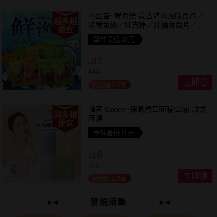
小豆苗~鮮漁燒-蒙古烤肉風味魚片／
越多越
烤鮮魚絲／紅吉棒／紅燒薄魚片／鱈
便宜
魚香絲／方塊鮮魚片／清香魚／煙燻
單件最低33元
切片(1包入) 款式可選
37
$
$
39
立即搶
已銷售9.2萬
韓國 Coony~保濕精華面膜(23g) 款式
越多越
可選
便宜
單件最低11元
18
$
$
19
立即搶
已銷售2.8萬
發燒活動