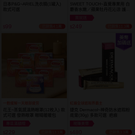
日本P&G~ARIEL洗衣精(1罐入)
SWEET TOUCH~直覺專業用 白
款式可選
麝香水嫩／蘋果牡丹花沁涼 護髮
膜(1000ml) 款式可選 全新包裝
買就送
99
249
已銷售4.1萬
已銷售11.3萬
$
$
美幣
加碼送
一敷缓解一天眼部疲劳
紅遍全球遮瑕界霸主
花王~蒸氣感溫熱眼罩(12枚入) 款
捷克 Dermacol~神奇防水遮瑕粉
式可選 發熱眼罩 眼睛暖暖包
底膏(30g) 多款可選 疤痕
專區滿額贈
現賺美幣
229
480
已銷售13.1萬
已銷售3.3萬
$
$