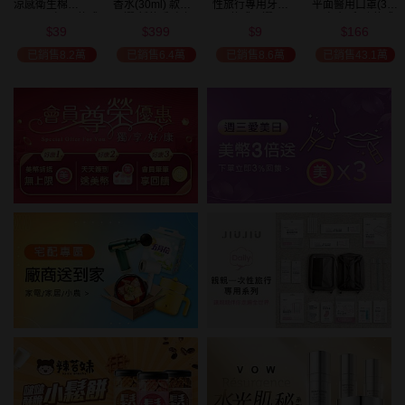
涼感衛生棉
香水(30ml) 款式
性旅行專用牙刷(1
平面醫用口罩(30
(NEW)1包入 款式
可選 新款香味上
入) 款式可選
入)輕親系列 款式
39
399
9
166
可選
市/平替香水/大牌
可選 MD雙鋼印
$
$
$
$
49
限時
折
美幣
香水/大牌平替
已銷售8.2萬
已銷售6.4萬
已銷售8.6萬
已銷售43.1萬
加碼送