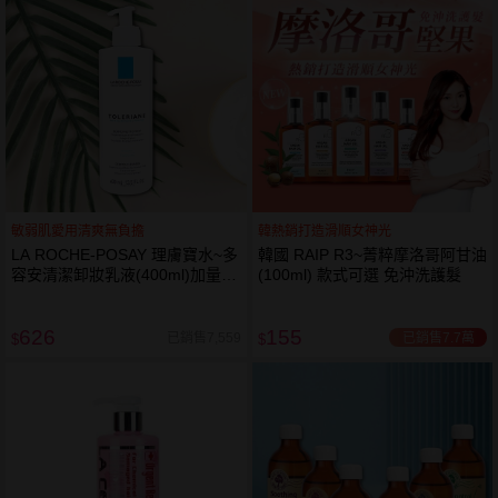
敏弱肌愛用清爽無負擔
韓熱銷打造滑順女神光
LA ROCHE-POSAY 理膚寶水~多
韓國 RAIP R3~菁粹摩洛哥阿甘油
容安清潔卸妝乳液(400ml)加量
(100ml) 款式可選 免沖洗護髮
卸妝乳液
626
155
已銷售7.7萬
已銷售7,559
$
$