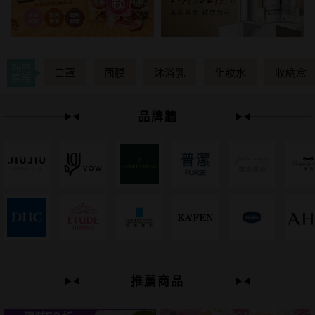
熱門
口罩
面膜
沐浴乳
化妝水
收納盒
標籤
品牌牆
49
限時
折
推薦商品