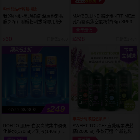
85
狂殺
折
粉刺終結者輕鬆掃除
我的心機~黑頭終結 深層粉刺拔
MAYBELLINE 媚比琳~FIT ME反
膜(22g) 附贈粉刺拔除專用紙50
孔特霧柔焦空氣粉餅(6g) SPF32
張
PA+++ 款式可選 空氣小圓餅
全年最低
60
298
已銷售2,460
已銷售1,484
$
$
51
限時
折
下單
立刻送
249
$
07/29-08/08 搶
專業沙龍級超值激推！
ROHTO 肌研~白潤高效集中淡斑
SWEET TOUCH~直覺職業洗髮
化粧水(170ml)／乳液(140ml) 款
精(2000ml) 多款可選 全新包裝
式可選
限時下殺
買就送