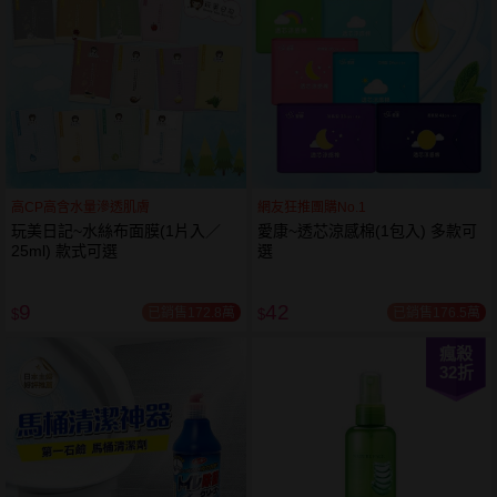
高CP高含水量滲透肌膚
網友狂推團購No.1
玩美日記~水絲布面膜(1片入／
愛康~透芯涼感棉(1包入) 多款可
25ml) 款式可選
選
9
42
已銷售172.8萬
已銷售176.5萬
$
$
瘋殺
32
折