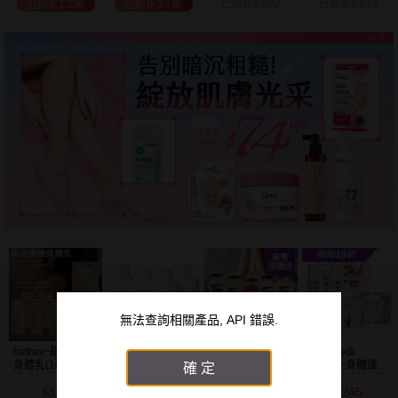
已銷售8,022
已銷售8,815
已銷售2.7萬
已銷售9.7萬
無法查詢相關產品, API 錯誤.
Vaseline凡士林~
韓國 Medi
BALO~山羊奶全
NIVEA妮維雅~亮
清新蘆薈／全效
Flower~身體護理
身活膚保濕／玻
白極致嫩膚乳液
確定
滋潤／可可深層
香氛禮盒(沐浴乳
尿酸高效嫩白乳
400ml
208
245
91
299
／密集保濕／淨
300ml+乳液
液(550ml) 款式可
$
$
$
$