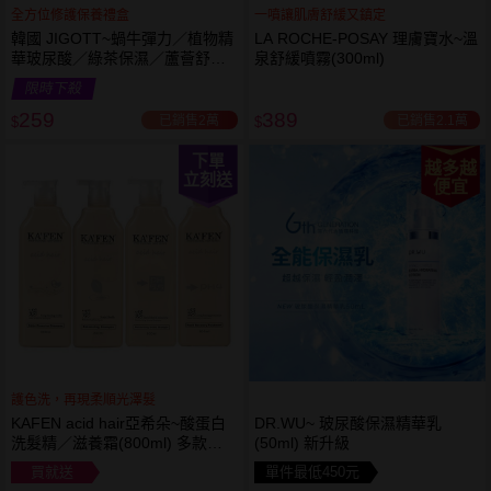
全方位修護保養禮盒
一噴讓肌膚舒緩又鎮定
韓國 JIGOTT~蝸牛彈力／植物精
LA ROCHE-POSAY 理膚寶水~溫
華玻尿酸／綠茶保濕／蘆薈舒緩
泉舒緩噴霧(300ml)
修復 禮盒(5件組) 款式可選 化妝
限時下殺
水+乳液+面霜
259
389
已銷售2萬
已銷售2.1萬
$
$
下單
越多越
立刻送
便宜
護色洗，再現柔順光澤髮
KAFEN acid hair亞希朵~酸蛋白
DR.WU~ 玻尿酸保濕精華乳
洗髮精／滋養霜(800ml) 多款可
(50ml) 新升級
選
買就送
單件最低450元