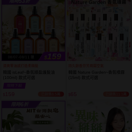
53
限時
折
61
狂殺
折
159
$
08/07-08/11 搶
清爽零油感打造柔順髮
持久餘香芬芳周圍空氣
韓國 isLeaf~香氛順盈護髮油
韓國 Nature Garden~香氛噴霧
(100ml) 款式可選
(15ml) 款式可選
限時下殺
159
65
已銷售6.5萬
已銷售11.1萬
$
$
6
限時
折