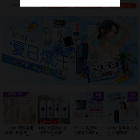
白透亮 乳液
300ml+護手霜
選
已銷售3.9萬
已銷售1.9萬
已銷售2萬
已銷售1.5萬
(725ml) 款式可選
80g) 款式可選
加大容量
JIUJIU~親親淨距
NIVEA妮維雅~止
NIVEA 妮維雅~止
VOW~淨味君長效
離香氛體香膏
汗爽身乳液(50ml)
汗爽身乳膏Pro升
止汗噴霧(30ml)
(35g) 款式可選
款式可選
級版(50ml) 款式
體味管理