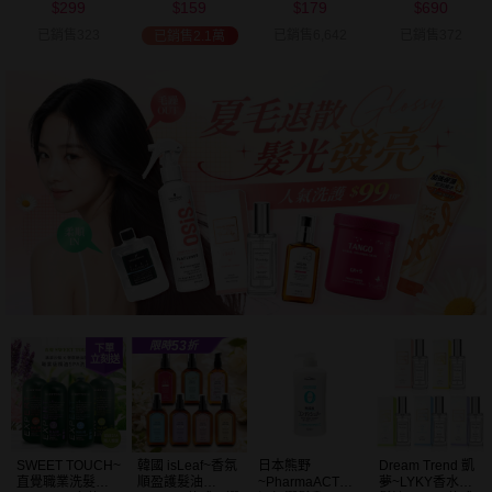
299
159
179
690
可選
$
$
$
$
已銷售323
已銷售6,642
已銷售372
已銷售2.1萬
SWEET TOUCH~
韓國 isLeaf~香氛
日本熊野
Dream Trend 凱
直覺職業洗髮精
順盈護髮油
~PharmaACT無
夢~LYKY香水護