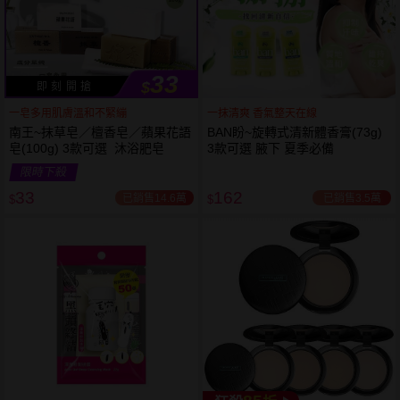
33
$
即 刻 開 搶
一皂多用肌膚溫和不緊繃
一抹清爽 香氣整天在線
南王~抹草皂／檀香皂／蘋果花語
BAN盼~旋轉式清新體香膏(73g)
皂(100g) 3款可選 沐浴肥皂
3款可選 腋下 夏季必備
53
限時
折
限時下殺
下單
立刻送
33
162
已銷售14.6萬
已銷售3.5萬
$
$