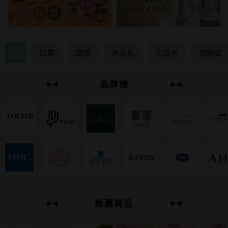
熱門
口罩
面膜
沐浴乳
化妝水
收納盒
標籤
品牌牆
49
限時
折
推薦商品