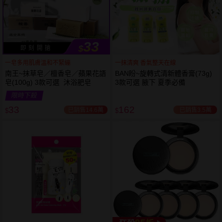
33
$
即 刻 開 搶
一皂多用肌膚溫和不緊繃
一抹清爽 香氣整天在線
南王~抹草皂／檀香皂／蘋果花語
BAN盼~旋轉式清新體香膏(73g)
皂(100g) 3款可選 沐浴肥皂
3款可選 腋下 夏季必備
限時下殺
下單
立刻送
33
162
已銷售14.6萬
已銷售3.5萬
$
$