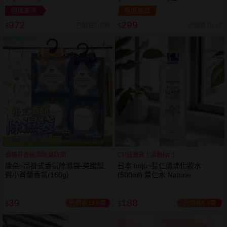
現賺美幣
超值組合
972
299
已銷售6,199
已銷售7,117
$
$
環境芬香除濕除臭防潮
CP值激高！濕敷No.1
康朵~吊掛式香氛除濕袋-英國梨
日本 Imju~薏仁清潤化妝水
與小蒼蘭香氛(160g)
(500ml) 薏仁水 Naturie
39
188
已銷售13.6萬
已銷售5.9萬
$
$