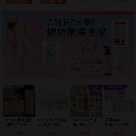
已銷售8,001
已銷售8,814
已銷售2.7萬
已銷售9.6萬
Vaseline凡士林~
韓國 Medi
BALO~山羊奶全
NIVEA妮維雅~亮
清新蘆薈／全效
Flower~身體護理
身活膚保濕／玻
白極致嫩膚乳液
滋潤／可可深層
香氛禮盒(沐浴乳
尿酸高效嫩白乳
400ml
208
245
91
299
／密集保濕／淨
300ml+乳液
液(550ml) 款式可
$
$
$
$