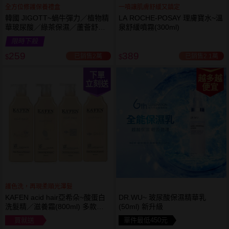
全方位修護保養禮盒
一噴讓肌膚舒緩又鎮定
韓國 JIGOTT~蝸牛彈力／植物精
LA ROCHE-POSAY 理膚寶水~溫
華玻尿酸／綠茶保濕／蘆薈舒緩
泉舒緩噴霧(300ml)
修復 禮盒(5件組) 款式可選 化妝
限時下殺
水+乳液+面霜
259
389
已銷售2萬
已銷售2.1萬
$
$
下單
越多越
立刻送
便宜
護色洗，再現柔順光澤髮
KAFEN acid hair亞希朵~酸蛋白
DR.WU~ 玻尿酸保濕精華乳
洗髮精／滋養霜(800ml) 多款可
(50ml) 新升級
選
買就送
單件最低450元