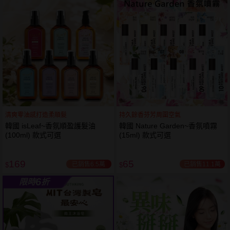
61
狂殺
折
清爽零油感打造柔順髮
持久餘香芬芳周圍空氣
韓國 isLeaf~香氛順盈護髮油
韓國 Nature Garden~香氛噴霧
(100ml) 款式可選
(15ml) 款式可選
169
65
已銷售6.5萬
已銷售11.1萬
$
$
6
限時
折