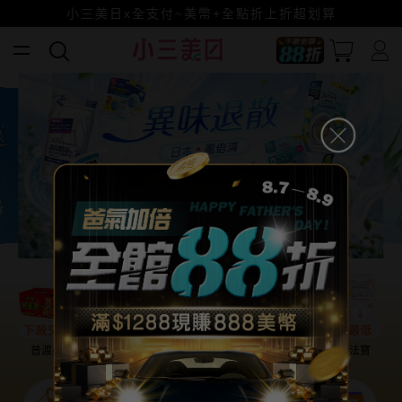
全館88折爸氣加倍！
小三美日x全支付~美幣+全點折上折超划算
賺美幣~換好禮~立即換GO~
普渡必備
話題保養
盛夏提案
雨天法寶