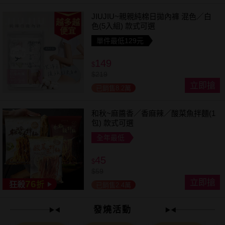
JIUJIU~親親純棉日拋內褲 混色／白
越多越
色(5入組) 款式可選
便宜
單件最低129元
149
$
$
219
立即搶
已銷售8.2萬
和秋~麻醬香／香麻辣／酸菜魚拌麵(1
包) 款式可選
全年最低
45
$
$
59
立即搶
76
狂殺
折
已銷售2.4萬
發燒活動