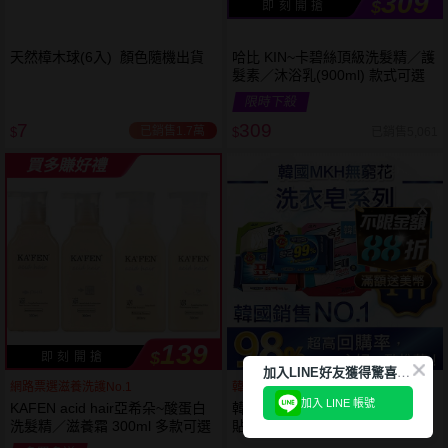
309
$
即 刻 開 搶
天然樟木球(6入) 顏色隨機出貨
哈比 KIN~卡碧絲頂級洗髮精／護
髮素／沐浴乳(900ml) 款式可選
限時下殺
7
309
已銷售1.7萬
已銷售5,061
$
$
買多賺好禮
139
$
即 刻 開 搶
加
入LINE好友獲得驚喜折扣!
網路票選滋養洗護No.1
韓國銷售第一天然品牌
加入 LINE 帳號
KAFEN acid hair亞希朵~酸蛋白
韓國 無瓊花~抗菌洗衣皂／女性
洗髮精／滋養霜 300ml 多款可選
貼身衣物去污皂／衣襪去污皂／
抹布去油汙家事皂／高彩漂白皂