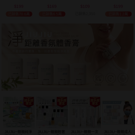
(2000ml) 多款可
(100ml) 款式可選
添加潤髮乳
髮油(50ml) 款式
199
169
109
199
選 全新包裝
(600ml)
可選
$
$
$
$
已銷售2,350
已銷售70.6萬
已銷售6.5萬
已銷售1.2萬
JIUJIU~親親純淨
JIUJIU~親親輕奢
JIUJIU~親親一次
JIUJIU~親親成人