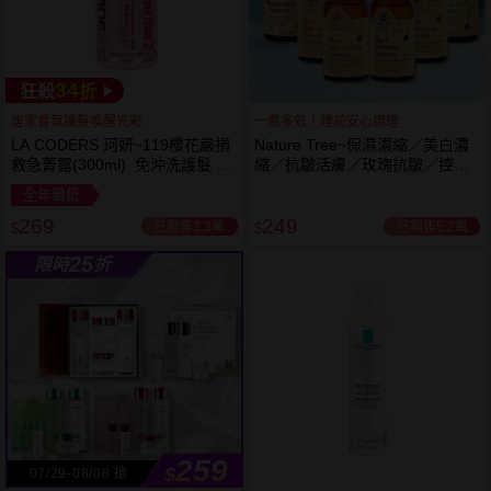
34
狂殺
折
居家香氛護髮喚醒光彩
一瓶多效！睡前安心調理
LA CODERS 珂妍~119櫻花嚴損
Nature Tree~保濕濃縮／美白濃
救急菁露(300ml) 免沖洗護髮 蕾
縮／抗皺活膚／玫瑰抗皺／控油
舒法克
抗痘／舒敏修護 精華液(250ml) 6
全年最低
款可選
269
249
已銷售3.3萬
已銷售5.2萬
$
$
25
限時
折
259
$
07/29-08/08 搶