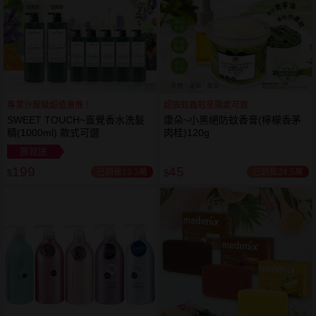
專業沙龍級超值激推！
超強蚊蟲剋星隨處可放
SWEET TOUCH~直覺香水洗髮
康朵~小黑絕防蚊香膏(檸檬香茅
精(1000ml) 款式可選
肉桂)120g
買就送
199
45
已銷售13.3萬
已銷售24.5萬
$
$