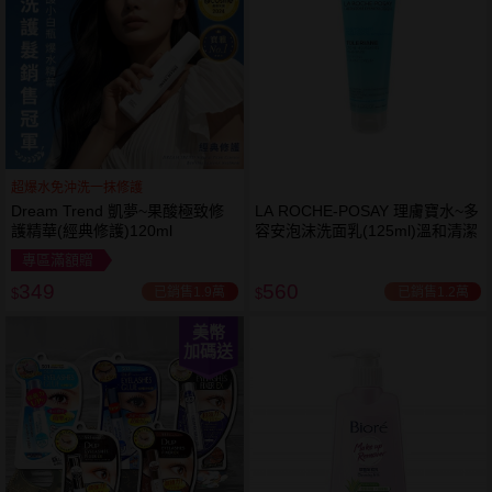
超爆水免沖洗一抹修護
Dream Trend 凱夢~果酸極致修
LA ROCHE-POSAY 理膚寶水~多
護精華(經典修護)120ml
容安泡沫洗面乳(125ml)溫和清潔
專區滿額贈
349
560
已銷售1.9萬
已銷售1.2萬
$
$
美幣
加碼送