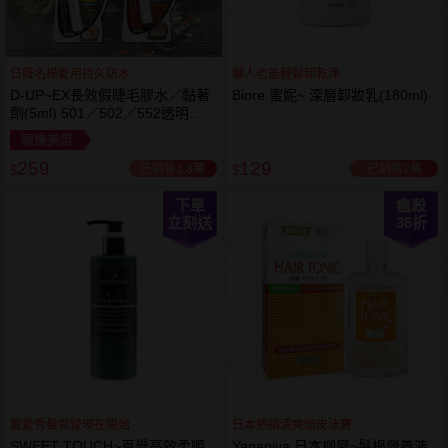
日雜名模愛用持久防水
懶人也能輕鬆卸乾淨
D-UP~EX長效假睫毛膠水／黏著
Biore 蜜妮~ 深層卸妝乳(180ml)
劑(5ml) 501／502／552透明／
553黑色／554咖啡色 款式可選
現賺美幣
259
129
已銷售1.8萬
已銷售2萬
$
$
下單
瘋殺
立刻送
36
折
寵愛秀髮就從現在開始
日本熱銷清爽頭皮法寶
SWEET TOUCH~直覺高效柔順
Yanagiya 日本柳屋~髮根營養液