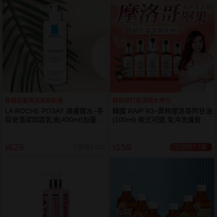
敏弱肌愛用清爽無負擔
韓熱銷打造滑順女神光
LA ROCHE-POSAY 理膚寶水~多
韓國 RAIP R3~菁粹摩洛哥阿甘油
容安清潔卸妝乳液(400ml)加量
(100ml) 款式可選 免沖洗護髮
卸妝乳液
626
155
已銷售7.7萬
已銷售7,243
$
$