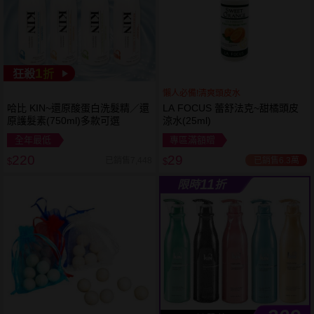
1
狂殺
折
懶人必備!清爽頭皮水
哈比 KIN~還原酸蛋白洗髮精／還
LA FOCUS 蕾舒法克~甜橘頭皮
原護髮素(750ml)多款可選
涼水(25ml)
全年最低
專區滿額贈
220
29
已銷售6.3萬
已銷售7,448
$
$
11
限時
折