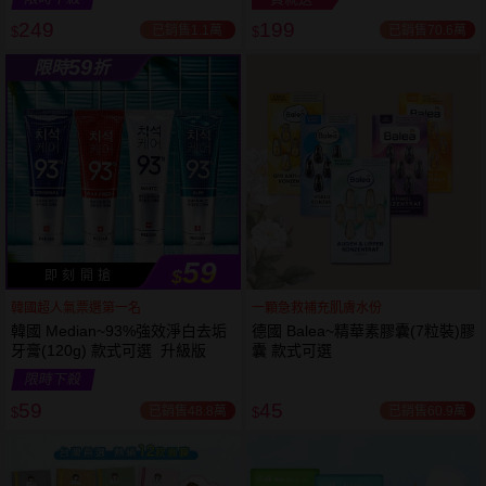
249
199
已銷售1.1萬
已銷售70.6萬
$
$
越多越
越多越
59
限時
折
便宜
便宜
59
$
即 刻 開 搶
韓國超人氣票選第一名
一顆急救補充肌膚水份
韓國 Median~93%強效淨白去垢
德國 Balea~精華素膠囊(7粒裝)膠
牙膏(120g) 款式可選 升級版
囊 款式可選
限時下殺
59
45
已銷售48.8萬
已銷售60.9萬
$
$