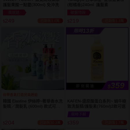
護髮果酸一點靈(300ml) 免沖洗
(柑橘香)240ml 護髮素
買就送
破盤特殺
249
219
已銷售3.4萬
已銷售1.3萬
$
$
13
限時
折
359
$
即 刻 開 搶
自帶香氣打造完美邂逅
韓國 Elastine 伊絲婷~奢華香水洗
KAFEN-還原酸蛋白系列~ 蝸牛極
髮精／潤髮乳 (600ml) 款式可選
致洗髮精/護髮素(760ml)2款可選
最新2024升級版
限時下殺
204
359
已銷售30.3萬
已銷售1.7萬
$
$