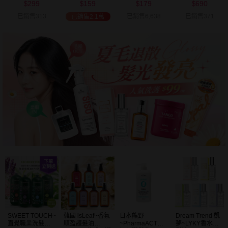
299
159
179
690
可選
$
$
$
$
已銷售313
已銷售6,638
已銷售371
已銷售2.1萬
SWEET TOUCH~
韓國 isLeaf~香氛
日本熊野
Dream Trend 凱
直覺職業洗髮精
順盈護髮油
~PharmaACT無
夢~LYKY香水護