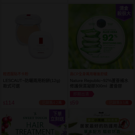
清倉
殺很大
輕透服貼不卡粉
高CP全身萬用曬後舒緩
LESCAUT~防曬兩用粉餅(12g)
Nature Republic~92%蘆薈補水
款式可選
修護保濕凝膠300ml 蘆薈膠
即期出清
114
59
已銷售4.2萬
已銷售9.5萬
$
$
下單
立刻送