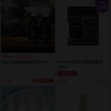
下單
立刻送
無農藥~一噴消滅害蟲
康朵~防蟑螂螞蟻噴劑(500ml)
KAFEN~超微分子頭皮精華液
(15ml)
買就送
199
109
已銷售2萬
已銷售2,041
$
$