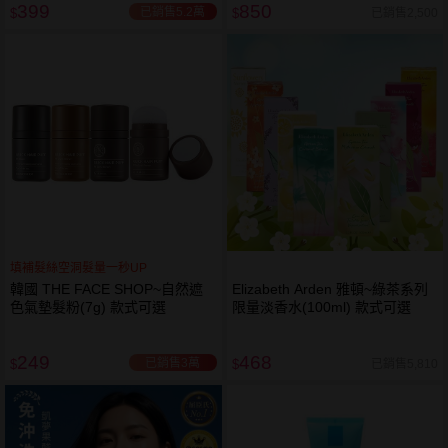
399
850
已銷售5.2萬
已銷售2,500
$
$
填補髮絲空洞髮量一秒UP
韓國 THE FACE SHOP~自然遮
Elizabeth Arden 雅頓~綠茶系列
色氣墊髮粉(7g) 款式可選
限量淡香水(100ml) 款式可選
249
468
已銷售3萬
已銷售5,810
$
$