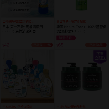
口碑好牌強效去汙夠給力
夏日救星一噴趕走黏膩
日本 第一石鹼~馬桶清潔劑
韓國 Nature Face+~100%蘆薈保
(500ml) 馬桶清潔神器
濕舒緩噴霧(150ml)
破盤特殺
42
65
已銷售19.7萬
已銷售6萬
$
$
下單
立刻送
日本熱銷50倍超強殺菌
一抹沁涼舒壓保護髮絲