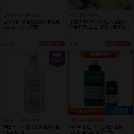
日本沙龍級修護輕鬆做
阿育吠陀草本精萃
日本熊野~修護洗髮精／潤髮乳
印度MEDIMIX~綠寶石皇室藥草
(1000ml) 款式可選
浴美肌皂(125g) 薑黃／藏紅花／
岩蘭草 款式可選
185
39
已銷售6.6萬
已銷售11.4萬
$
$
超值組合
美幣
加碼送
299
$
即 刻 開 搶
熱銷第一！韓版青春露
徹底洗淨打造蓬鬆亮麗
韓國 A.H.C~玻尿酸保濕肌亮化妝
Amida 蜜拉~平衡去脂洗髮精
水(1000ml)
(1000ml+250ml)組合款