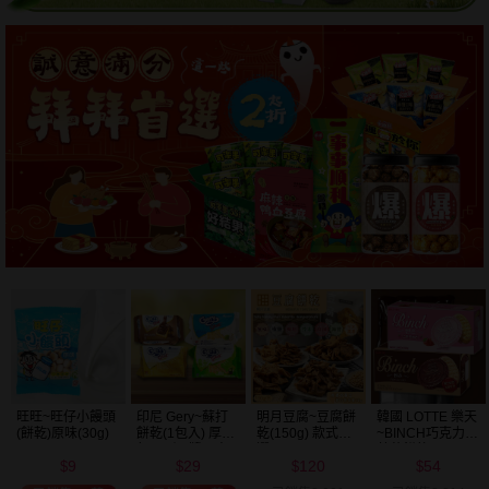
明月豆腐~豆腐餅
韓國 LOTTE 樂天
韓國 好麗友~ 好
韓國 海太~ 辣炒
乾(150g) 款式可
~BINCH巧克力／
多魚餅乾(30g) 款
年糕餅乾(103g)
選
草莓餅乾(102g)
式可選
120
54
20
39
款式可選
$
$
$
$