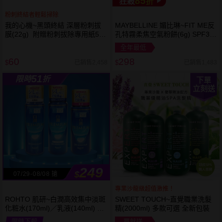
85
狂殺
折
粉刺終結者輕鬆掃除
我的心機~黑頭終結 深層粉刺拔
MAYBELLINE 媚比琳~FIT ME反
膜(22g) 附贈粉刺拔除專用紙50
孔特霧柔焦空氣粉餅(6g) SPF32
張
PA+++ 款式可選 空氣小圓餅
全年最低
60
298
已銷售2,458
已銷售1,483
$
$
51
限時
折
下單
立刻送
249
$
07/29-08/08 搶
專業沙龍級超值激推！
ROHTO 肌研~白潤高效集中淡斑
SWEET TOUCH~直覺職業洗髮
化粧水(170ml)／乳液(140ml) 款
精(2000ml) 多款可選 全新包裝
式可選
限時下殺
買就送