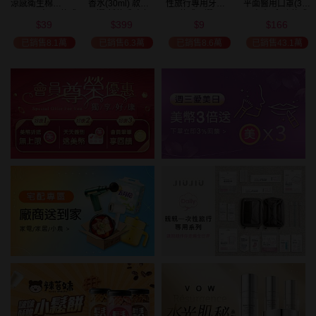
涼感衛生棉
香水(30ml) 款式
性旅行專用牙刷(1
平面醫用口罩(30
(NEW)1包入 款式
可選 新款香味上
入) 款式可選
入)輕親系列 款式
39
399
9
166
可選
市/平替香水/大牌
可選 MD雙鋼印
$
$
$
$
49
限時
折
美幣
香水/大牌平替
已銷售8.1萬
已銷售6.3萬
已銷售8.6萬
已銷售43.1萬
加碼送