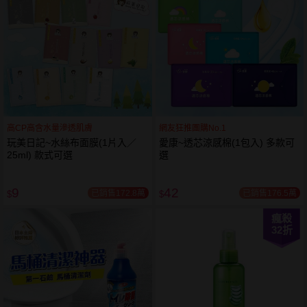
高CP高含水量滲透肌膚
網友狂推團購No.1
玩美日記~水絲布面膜(1片入／
愛康~透芯涼感棉(1包入) 多款可
25ml) 款式可選
選
9
42
已銷售172.8萬
已銷售176.5萬
$
$
瘋殺
32
折