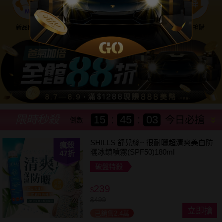
新品NEW
優惠神券
美幣回饋
降價搶購
限時秒殺
15
:
44
:
59
今日必搶
倒數
SHILLS 舒兒絲~ 很耐曬超清爽美白防
瘋殺
曬冰鎮噴霧(SPF50)180ml
47
折
破盤特殺
239
$
$
499
立即搶
已銷售2.4萬