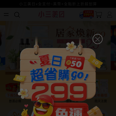
小三美日x全支付~美幣+全點折上折超划算
賺美幣~換好禮~立即換GO~
普渡必備
話題保養
盛夏提案
雨天法寶