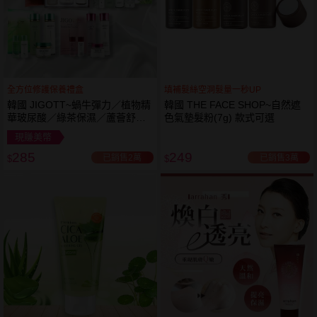
全方位修護保養禮盒
填補髮絲空洞髮量一秒UP
韓國 JIGOTT~蝸牛彈力／植物精
韓國 THE FACE SHOP~自然遮
華玻尿酸／綠茶保濕／蘆薈舒緩
色氣墊髮粉(7g) 款式可選
修復 禮盒(5件組) 款式可選 化妝
現賺美幣
水+乳液+面霜
285
249
已銷售2萬
已銷售3萬
$
$