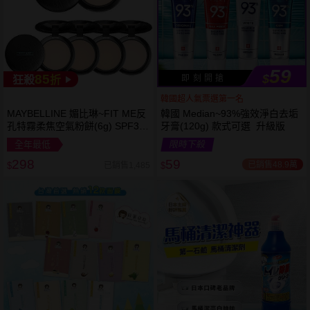
59
85
$
即 刻 開 搶
狂殺
折
韓國超人氣票選第一名
MAYBELLINE 媚比琳~FIT ME反
韓國 Median~93%強效淨白去垢
孔特霧柔焦空氣粉餅(6g) SPF32
牙膏(120g) 款式可選 升級版
PA+++ 款式可選 空氣小圓餅
全年最低
限時下殺
298
59
已銷售48.9萬
已銷售1,485
$
$