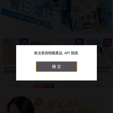
無法查詢相關產品, API 錯誤.
確定
JIUJIU~親親淨距
NIVEA妮維雅~止
NIVEA 妮維雅~止
VOW~淨味君長效
離香氛體香膏
汗爽身乳液(50ml)
汗爽身乳膏Pro升
止汗噴霧(30ml)
(35g) 款式可選
款式可選
級版(50ml) 款式
體味管理
399
159
179
690
可選
$
$
$
$
已銷售381
已銷售6,654
已銷售381
已銷售2.1萬
清倉
殺很大