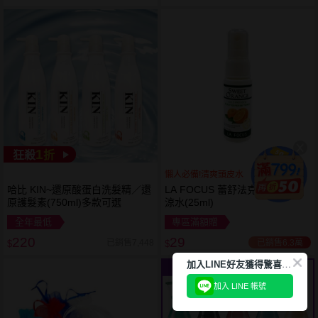
1
狂殺
折
懶人必備!清爽頭皮水
哈比 KIN~還原酸蛋白洗髮精／還
LA FOCUS 蕾舒法克~甜橘頭皮
原護髮素(750ml)多款可選
涼水(25ml)
全年最低
專區滿額贈
220
29
已銷售6.3萬
已銷售7,448
$
$
加
入LINE好友獲得驚喜折扣!
11
限時
折
加入 LINE 帳號