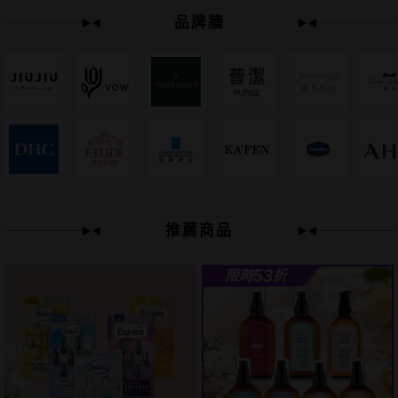
品牌牆
下單
立刻送
61
推薦商品
狂殺
折
53
限時
折