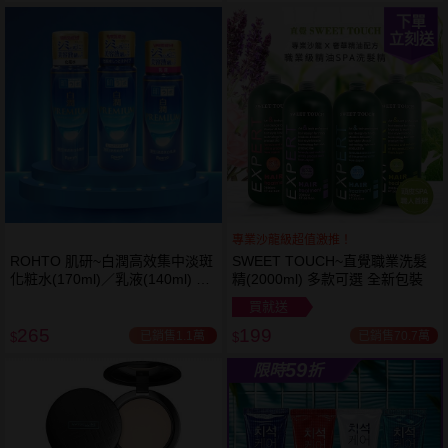
下單
立刻送
專業沙龍級超值激推！
ROHTO 肌研~白潤高效集中淡斑
SWEET TOUCH~直覺職業洗髮
下單
越多越
化粧水(170ml)／乳液(140ml) 款
精(2000ml) 多款可選 全新包裝
立刻送
便宜
式可選
買就送
265
199
已銷售1.1萬
已銷售70.7萬
$
$
59
限時
折