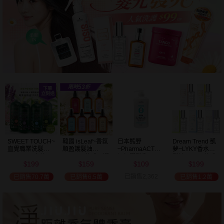
SWEET TOUCH~
韓國 isLeaf~香氛
日本熊野
Dream Trend 凱
直覺職業洗髮精
順盈護髮油
~PharmaACT無
夢~LYKY香水護
(2000ml) 多款可
(100ml) 款式可選
添加潤髮乳
髮油(50ml) 款式
199
159
109
199
選 全新包裝
(600ml)
可選
$
$
$
$
已銷售2,362
已銷售70.7萬
已銷售6.5萬
已銷售1.2萬