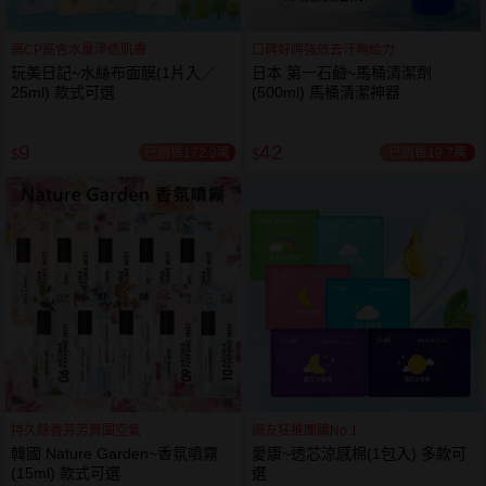
高CP高含水量滲透肌膚
口碑好牌強效去汙夠給力
玩美日記~水絲布面膜(1片入／
日本 第一石鹼~馬桶清潔劑
25ml) 款式可選
(500ml) 馬桶清潔神器
9
42
已銷售172.9萬
已銷售19.7萬
$
$
持久餘香芬芳周圍空氣
網友狂推團購No.1
韓國 Nature Garden~香氛噴霧
愛康~透芯涼感棉(1包入) 多款可
(15ml) 款式可選
選