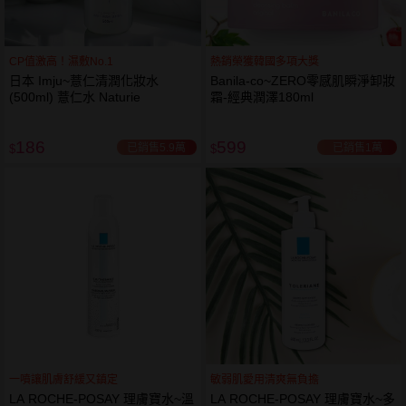
CP值激高！濕敷No.1
熱銷榮獲韓國多項大獎
日本 Imju~薏仁清潤化妝水
Banila-co~ZERO零感肌瞬淨卸妝
(500ml) 薏仁水 Naturie
霜-經典潤澤180ml
186
599
已銷售5.9萬
已銷售1萬
$
$
一噴讓肌膚舒緩又鎮定
敏弱肌愛用清爽無負擔
LA ROCHE-POSAY 理膚寶水~溫
LA ROCHE-POSAY 理膚寶水~多