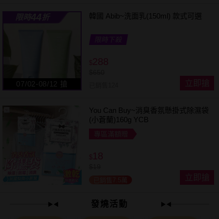
44
韓國 Abib~洗面乳(150ml) 款式可選
限時
折
限時下殺
288
$
$
650
立即搶
07/02-08/12 搶
已銷售124
You Can Buy~消臭香氛懸掛式除濕袋
(小蒼蘭)160g YCB
專區滿額贈
18
$
$
19
立即搶
已銷售7.5萬
發燒活動