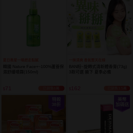
夏日救星一噴趕走黏膩
一抹清爽 香氣整天在線
韓國 Nature Face+~100%蘆薈保
BAN盼~旋轉式清新體香膏(73g)
濕舒緩噴霧(150ml)
3款可選 腋下 夏季必備
71
162
已銷售6萬
已銷售3.5萬
$
$
特殺
美幣
38
折
加碼送