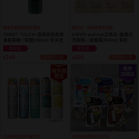
寵愛秀髮就從現在開始
護色洗，再現柔順光澤髮
SWEET TOUCH~直覺高效柔順
KAFEN acid hair亞希朵~酸蛋白
護髮果酸一點靈(300ml) 免沖洗
洗髮精／滋養霜(800ml) 多款可
選
買就送
買就送
249
399
已銷售3.4萬
已銷售5.2萬
$
$
美幣
越多越
加碼送
便宜
日本熱銷全身防曬靠它
日雜名模愛用持久防水