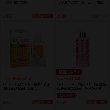
泉舒緩噴霧(300ml)
容安清潔卸妝乳液(400ml)加量
卸妝乳液
389
620
已銷售2.1萬
已銷售7,564
$
$
34
狂殺
折
日本熱銷清爽頭皮法寶
居家香氛護髮喚醒光彩
Yanagiya 日本柳屋~髮根營養液
LA CODERS 珂妍~119櫻花嚴損
(柑橘香)240ml 護髮素
救急菁露(300ml) 免沖洗護髮 蕾
舒法克
全年最低
242
269
已銷售1.3萬
已銷售3.3萬
$
$