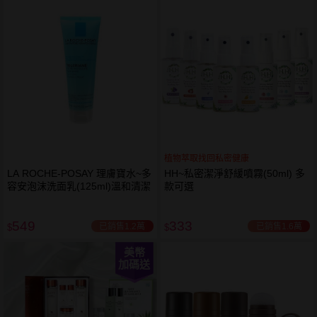
植物萃取找回私密健康
LA ROCHE-POSAY 理膚寶水~多
HH~私密潔淨舒緩噴霧(50ml) 多
容安泡沫洗面乳(125ml)溫和清潔
款可選
549
333
已銷售1.2萬
已銷售1.6萬
$
$
美幣
加碼送