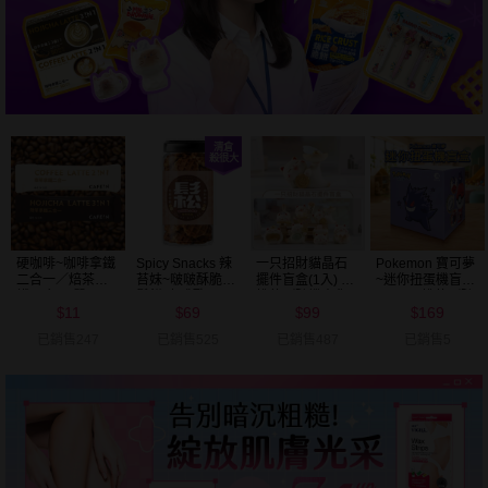
硬咖啡~咖啡拿鐵
Spicy Snacks 辣
一只招財貓晶石
Pokemon 寶可夢
二合一／焙茶拿
苔妹~啵啵酥脆小
擺件盲盒(1入) 不
~迷你扭蛋機盲盒
鐵三合一(單
鬆餅(咖啡歐
挑款／隨機出貨
(1入) 不挑款／隨
11
69
99
169
包)25g 款式可選
蕾)200g
機出貨
$
$
$
$
已銷售247
已銷售525
已銷售487
已銷售5