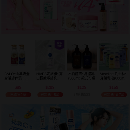
BALO~山羊奶全
NIVEA妮維雅~亮
木質莊園~身體乳
Vaseline 凡士林~
身活膚保濕／玻
白極致嫩膚乳液
(500ml) 款式可選
身體乳液(600ml)
尿酸高效嫩白乳
400ml
清新蘆薈／密集
89
299
129
159
液(550ml) 款式可
保濕鎖水／全方
$
$
$
$
選
位保濕鎖水／可
已銷售523
已銷售2萬
已銷售1.5萬
已銷售10.7萬
可油／薰衣草／
淨白透亮／杏仁
+E 款式可選