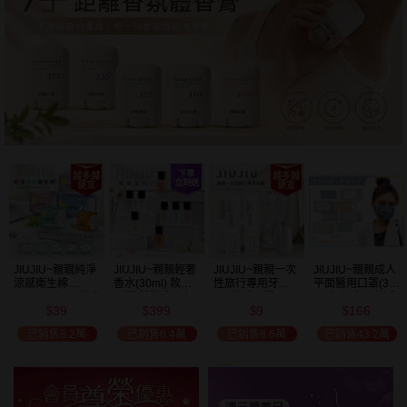
瘋殺
59
折
JIUJIU~親親純淨
JIUJIU~親親輕奢
JIUJIU~親親一次
JIUJIU~親親成人
涼感衛生棉
香水(30ml) 款式
性旅行專用牙刷(1
平面醫用口罩(30
(NEW)1包入 款式
可選 新款香味上
入) 款式可選
入)輕親系列 款式
39
399
9
166
可選
市/平替香水/大牌
可選 MD雙鋼印
$
$
$
$
香水/大牌平替
已銷售8.2萬
已銷售6.4萬
已銷售8.6萬
已銷售43.2萬