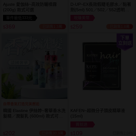
Ajuste 愛伽絲~高效防曬噴霧
D-UP~EX長效假睫毛膠水／黏著
(200g) 款式可選
劑(5ml) 501／502／552透明／
553黑色／554咖啡色 款式可選
單件最低333元
現賺美幣
369
259
已銷售1.3萬
已銷售1.8萬
$
$
下單
立刻送
自帶香氣打造完美邂逅
韓國 Elastine 伊絲婷~奢華香水洗
KAFEN~超微分子頭皮精華液
髮精／潤髮乳 (600ml) 款式可選
(15ml)
最新2024升級版
買就送
202
109
已銷售30.3萬
已銷售2,041
$
$