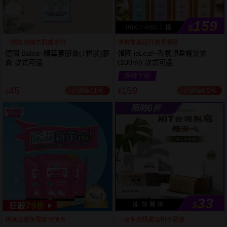
159
$
08/07-08/11 搶
一顆急救補充肌膚水份
清爽零油感打造柔順髮
德國 Balea~精華素膠囊(7粒裝)膠
韓國 isLeaf~香氛順盈護髮油
囊 款式可選
(100ml) 款式可選
限時下殺
45
159
已銷售61萬
已銷售6.5萬
$
$
6
限時
折
33
79
$
即 刻 開 搶
狂殺
折
53
限時
折
下單
立刻送
除溼法寶免電即可使用
一皂多用肌膚溫和不緊繃