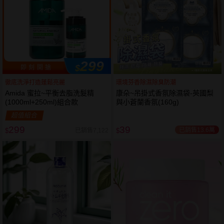
299
$
即 刻 開 搶
徹底洗淨打造蓬鬆亮麗
環境芬香除濕除臭防潮
Amida 蜜拉~平衡去脂洗髮精
康朵~吊掛式香氛除濕袋-英國梨
(1000ml+250ml)組合款
與小蒼蘭香氛(160g)
超值組合
299
39
已銷售13.6萬
已銷售7,122
$
$