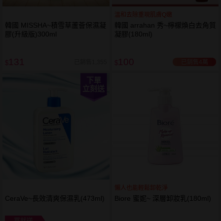
溫和去除重現肌膚Q嫩
韓國 MISSHA~積雪草蘆薈保濕凝
韓國 arrahan 秀~檸檬煥白去角質
膠(升級版)300ml
凝膠(180ml)
131
100
已銷售4萬
已銷售1,355
$
$
下單
立刻送
懶人也能輕鬆卸乾淨
CeraVe~長效清爽保濕乳(473ml)
Biore 蜜妮~ 深層卸妝乳(180ml)
買就送