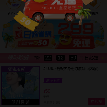
新品NEW
優惠神券
美幣回饋
降價搶購
限時秒殺
22
:
12
:
57
今日必搶
倒數
59
JIUJIU~親親爽身粉涼感濕巾(20抽)
限時
折
限時下殺
59
$
$
99
立即搶
即 刻 開 搶
已銷售5,888