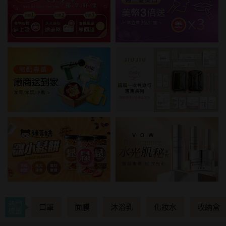
熱門
口罩
面膜
沐浴乳
化妝水
收納盒
標籤