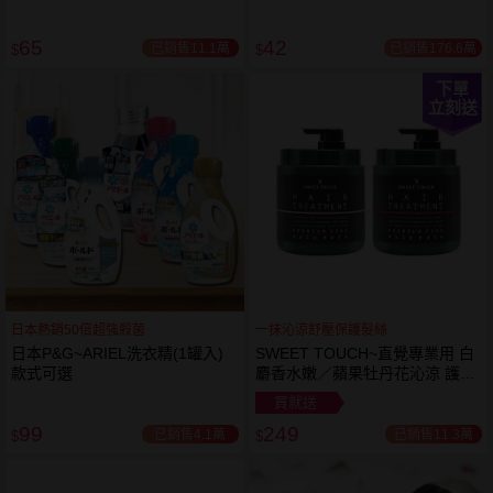
65
42
已銷售11.1萬
已銷售176.6萬
$
$
下單
立刻送
日本熱銷50倍超強殺菌
一抹沁涼舒壓保護髮絲
日本P&G~ARIEL洗衣精(1罐入)
SWEET TOUCH~直覺專業用 白
款式可選
麝香水嫩／蘋果牡丹花沁涼 護髮
膜(1000ml) 款式可選 全新包裝
買就送
99
249
已銷售4.1萬
已銷售11.3萬
$
$