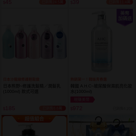
45
39
已銷售24.5萬
已銷售11.4萬
$
$
美幣
加碼送
日本沙龍級修護輕鬆做
熱銷第一！韓版青春露
日本熊野~修護洗髮精／潤髮乳
韓國 A.H.C~玻尿酸保濕肌亮化妝
(1000ml) 款式可選
水(1000ml)
現賺美幣
185
972
已銷售6.6萬
已銷售6,206
$
$
超值組合