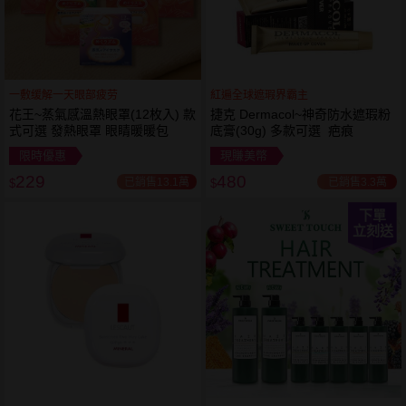
一敷缓解一天眼部疲劳
紅遍全球遮瑕界霸主
花王~蒸氣感溫熱眼罩(12枚入) 款
捷克 Dermacol~神奇防水遮瑕粉
式可選 發熱眼罩 眼睛暖暖包
底膏(30g) 多款可選 疤痕
限時優惠
現賺美幣
229
480
已銷售13.1萬
已銷售3.3萬
$
$
下單
立刻送