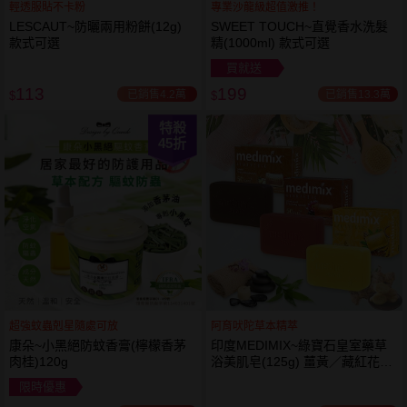
輕透服貼不卡粉
專業沙龍級超值激推！
LESCAUT~防曬兩用粉餅(12g)
SWEET TOUCH~直覺香水洗髮
款式可選
精(1000ml) 款式可選
買就送
113
199
已銷售4.2萬
已銷售13.3萬
$
$
特殺
45
折
超強蚊蟲剋星隨處可放
阿育吠陀草本精萃
康朵~小黑絕防蚊香膏(檸檬香茅
印度MEDIMIX~綠寶石皇室藥草
肉桂)120g
浴美肌皂(125g) 薑黃／藏紅花／
岩蘭草 款式可選
限時優惠