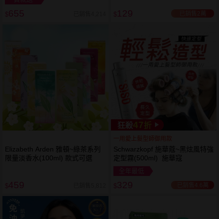
655
129
已銷售2萬
已銷售4,214
$
$
47
狂殺
折
一用愛上髮型師御用款
Elizabeth Arden 雅頓~綠茶系列
Schwarzkopf 施華蔻~黑炫風特強
限量淡香水(100ml) 款式可選
定型霧(500ml) 施華寇
全年最低
459
329
已銷售4.6萬
已銷售5,812
$
$