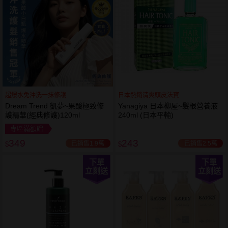
超爆水免沖洗一抹修護
日本熱銷清爽頭皮法寶
Dream Trend 凱夢~果酸極致修
Yanagiya 日本柳屋~髮根營養液
護精華(經典修護)120ml
240ml (日本平輸)
專區滿額贈
349
243
已銷售1.9萬
已銷售2.5萬
$
$
下單
下單
立刻送
立刻送