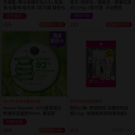
克潮靈~集水袋補充包(3入) 玫瑰
南王~抹草皂／檀香皂／蘋果花語
香/去霉味/檜木香 3款可選 替換包
皂(100g) 3款可選 沐浴肥皂
全年最低
限時下殺
55
33
已銷售10.1萬
已銷售14.6萬
$
$
清倉
殺很大
高CP全身萬用曬後舒緩
粉刺終結者輕鬆掃除
Nature Republic~92%蘆薈補水
我的心機~黑頭終結 深層粉刺拔
修護保濕凝膠300ml 蘆薈膠
膜(22g) 附贈粉刺拔除專用紙50
張
即期出清
59
59
已銷售9.5萬
已銷售2,467
$
$