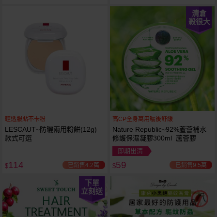
清倉
殺很大
輕透服貼不卡粉
高CP全身萬用曬後舒緩
LESCAUT~防曬兩用粉餅(12g)
Nature Republic~92%蘆薈補水
款式可選
修護保濕凝膠300ml 蘆薈膠
即期出清
114
59
已銷售4.2萬
已銷售9.5萬
$
$
下單
立刻送