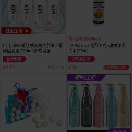
1
狂殺
折
懶人必備!清爽頭皮水
哈比 KIN~還原酸蛋白洗髮精／還
LA FOCUS 蕾舒法克~甜橘頭皮
原護髮素(750ml)多款可選
涼水(25ml)
全年最低
專區滿額贈
220
29
已銷售6.3萬
已銷售7,448
$
$
11
限時
折