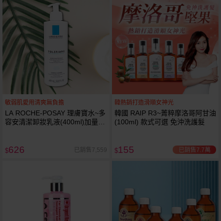
敏弱肌愛用清爽無負擔
韓熱銷打造滑順女神光
LA ROCHE-POSAY 理膚寶水~多
韓國 RAIP R3~菁粹摩洛哥阿甘油
容安清潔卸妝乳液(400ml)加量
(100ml) 款式可選 免沖洗護髮
卸妝乳液
626
155
已銷售7.7萬
已銷售7,559
$
$