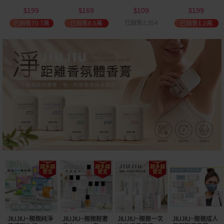
(2000ml) 多款可
(100ml) 款式可選
添加潤髮乳
髮油(50ml) 款式
199
169
109
199
選 全新包裝
(600ml)
可選
$
$
$
$
已銷售2,354
已銷售70.7萬
已銷售6.5萬
已銷售1.2萬
JIUJIU~親親純淨
JIUJIU~親親輕奢
JIUJIU~親親一次
JIUJIU~親親成人