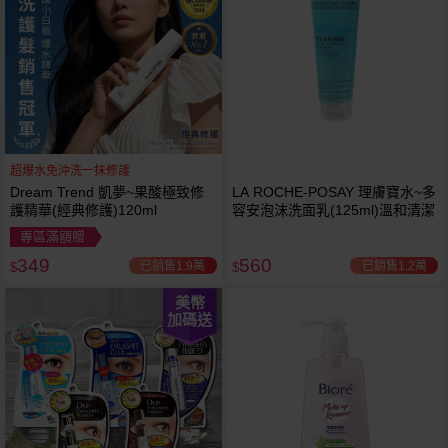
超爆水免沖洗一抹修護
Dream Trend 凱夢~果酸極致修
LA ROCHE-POSAY 理膚寶水~多
護精華(經典修護)120ml
容安泡沫洗面乳(125ml)溫和清潔
專區滿額贈
349
560
已銷售1.9萬
已銷售1.2萬
$
$
美幣
加碼送