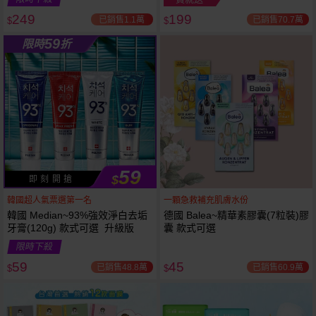
249
199
已銷售1.1萬
已銷售70.7萬
$
$
越多越
越多越
59
限時
折
便宜
便宜
59
$
即 刻 開 搶
韓國超人氣票選第一名
一顆急救補充肌膚水份
韓國 Median~93%強效淨白去垢
德國 Balea~精華素膠囊(7粒裝)膠
牙膏(120g) 款式可選 升級版
囊 款式可選
限時下殺
59
45
已銷售48.8萬
已銷售60.9萬
$
$