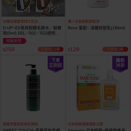
日雜名模愛用持久防水
懶人也能輕鬆卸乾淨
D-UP~EX長效假睫毛膠水／黏著
Biore 蜜妮~ 深層卸妝乳(180ml)
劑(5ml) 501／502／552透明／
553黑色／554咖啡色 款式可選
現賺美幣
259
129
已銷售1.8萬
已銷售2萬
$
$
下單
瘋殺
立刻送
36
折
寵愛秀髮就從現在開始
日本熱銷清爽頭皮法寶
SWEET TOUCH~直覺高效柔順
Yanagiya 日本柳屋~髮根營養液