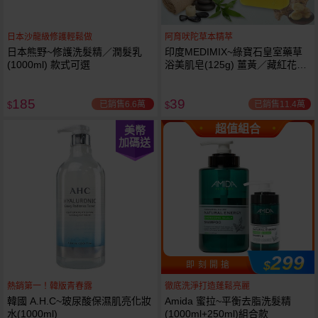
日本沙龍級修護輕鬆做
阿育吠陀草本精萃
日本熊野~修護洗髮精／潤髮乳
印度MEDIMIX~綠寶石皇室藥草
(1000ml) 款式可選
浴美肌皂(125g) 薑黃／藏紅花／
岩蘭草 款式可選
185
39
已銷售6.6萬
已銷售11.4萬
$
$
超值組合
美幣
加碼送
299
$
即 刻 開 搶
熱銷第一！韓版青春露
徹底洗淨打造蓬鬆亮麗
韓國 A.H.C~玻尿酸保濕肌亮化妝
Amida 蜜拉~平衡去脂洗髮精
水(1000ml)
(1000ml+250ml)組合款