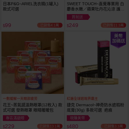
日本P&G~ARIEL洗衣精(1罐入)
SWEET TOUCH~直覺專業用 白
款式可選
麝香水嫩／蘋果牡丹花沁涼 護髮
膜(1000ml) 款式可選 全新包裝
買就送
99
249
已銷售4.1萬
已銷售11.3萬
$
$
美幣
加碼送
一敷缓解一天眼部疲劳
紅遍全球遮瑕界霸主
花王~蒸氣感溫熱眼罩(12枚入) 款
捷克 Dermacol~神奇防水遮瑕粉
式可選 發熱眼罩 眼睛暖暖包
底膏(30g) 多款可選 疤痕
專區滿額贈
現賺美幣
229
480
已銷售13.1萬
已銷售3.3萬
$
$