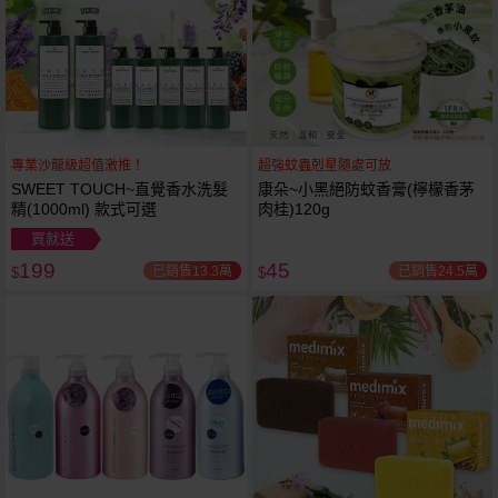
專業沙龍級超值激推！
超強蚊蟲剋星隨處可放
SWEET TOUCH~直覺香水洗髮
康朵~小黑絕防蚊香膏(檸檬香茅
精(1000ml) 款式可選
肉桂)120g
買就送
199
45
已銷售13.3萬
已銷售24.5萬
$
$