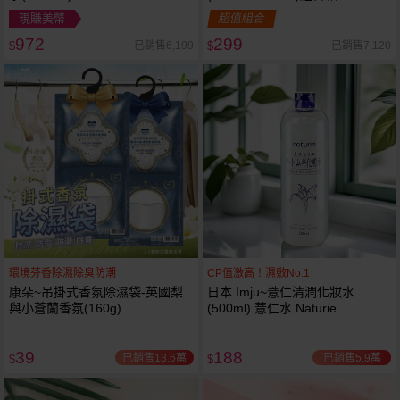
現賺美幣
超值組合
972
299
已銷售6,199
已銷售7,120
$
$
環境芬香除濕除臭防潮
CP值激高！濕敷No.1
康朵~吊掛式香氛除濕袋-英國梨
日本 Imju~薏仁清潤化妝水
與小蒼蘭香氛(160g)
(500ml) 薏仁水 Naturie
39
188
已銷售13.6萬
已銷售5.9萬
$
$