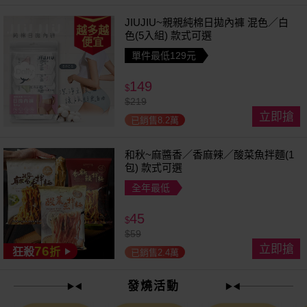
JIUJIU~親親純棉日拋內褲 混色／白
越多越
色(5入組) 款式可選
便宜
單件最低129元
149
$
$
219
立即搶
已銷售8.2萬
和秋~麻醬香／香麻辣／酸菜魚拌麵(1
包) 款式可選
全年最低
45
$
$
59
立即搶
76
狂殺
折
已銷售2.4萬
發燒活動