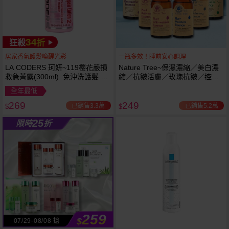
34
狂殺
折
居家香氛護髮喚醒光彩
一瓶多效！睡前安心調理
LA CODERS 珂妍~119櫻花嚴損
Nature Tree~保濕濃縮／美白濃
救急菁露(300ml) 免沖洗護髮 蕾
縮／抗皺活膚／玫瑰抗皺／控油
舒法克
抗痘／舒敏修護 精華液(250ml) 6
全年最低
款可選
269
249
已銷售3.3萬
已銷售5.2萬
$
$
25
限時
折
259
$
07/29-08/08 搶