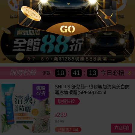
新品NEW
優惠神券
美幣回饋
降價搶購
限時秒殺
10
:
41
:
11
今日必搶
倒數
SHILLS 舒兒絲~ 很耐曬超清爽美白防
瘋殺
曬冰鎮噴霧(SPF50)180ml
47
折
破盤特殺
239
$
$
499
立即搶
已銷售2.4萬