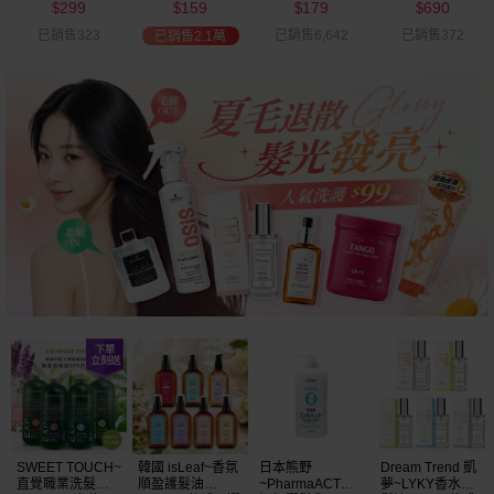
299
159
179
690
可選
$
$
$
$
已銷售323
已銷售6,642
已銷售372
已銷售2.1萬
SWEET TOUCH~
韓國 isLeaf~香氛
日本熊野
Dream Trend 凱
直覺職業洗髮精
順盈護髮油
~PharmaACT無
夢~LYKY香水護