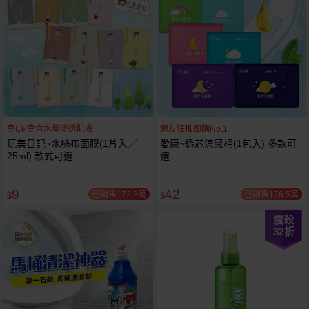
高CP高含水量滲透肌膚
網友狂推團購No.1
玩美日記~水絲布面膜(1片入／
愛康~透芯涼感棉(1包入) 多款可
25ml) 款式可選
選
9
42
已銷售172.8萬
已銷售176.5萬
$
$
瘋殺
32
折