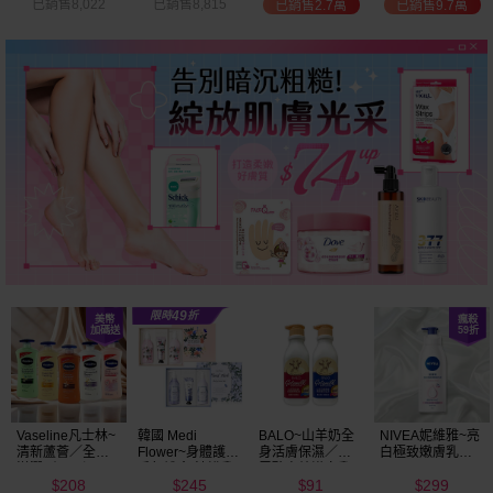
已銷售8,022
已銷售8,815
已銷售2.7萬
已銷售9.7萬
Vaseline凡士林~
韓國 Medi
BALO~山羊奶全
NIVEA妮維雅~亮
清新蘆薈／全效
Flower~身體護理
身活膚保濕／玻
白極致嫩膚乳液
滋潤／可可深層
香氛禮盒(沐浴乳
尿酸高效嫩白乳
400ml
208
245
91
299
／密集保濕／淨
300ml+乳液
液(550ml) 款式可
$
$
$
$