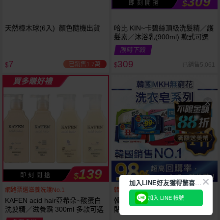
309
$
即 刻 開 搶
天然樟木球(6入) 顏色隨機出貨
哈比 KIN~卡碧絲頂級洗髮精／護
髮素／沐浴乳(900ml) 款式可選
限時下殺
7
309
已銷售1.7萬
已銷售5,061
$
$
買多賺好禮
139
$
即 刻 開 搶
加
入LINE好友獲得驚喜折扣!
網路票選滋養洗護No.1
韓國銷售第一天然品牌
加入 LINE 帳號
KAFEN acid hair亞希朵~酸蛋白
韓國 無瓊花~抗菌洗衣皂／女性
洗髮精／滋養霜 300ml 多款可選
貼身衣物去污皂／衣襪去污皂／
抹布去油汙家事皂／高彩漂白皂