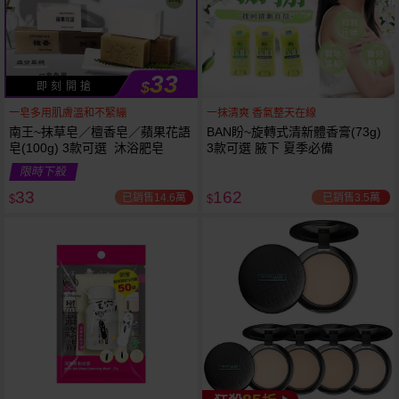
33
$
即 刻 開 搶
一皂多用肌膚溫和不緊繃
一抹清爽 香氣整天在線
南王~抹草皂／檀香皂／蘋果花語
BAN盼~旋轉式清新體香膏(73g)
皂(100g) 3款可選 沐浴肥皂
3款可選 腋下 夏季必備
限時下殺
下單
立刻送
33
162
已銷售14.6萬
已銷售3.5萬
$
$