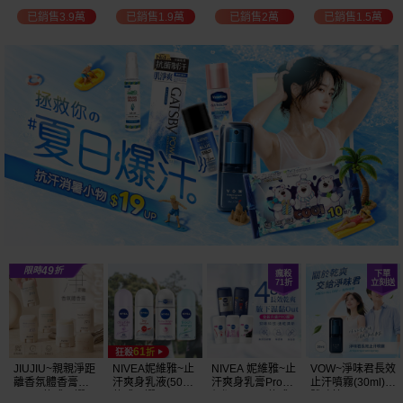
白透亮 乳液
300ml+護手霜
選
已銷售3.9萬
已銷售1.9萬
已銷售2萬
已銷售1.5萬
(725ml) 款式可選
80g) 款式可選
加大容量
JIUJIU~親親淨距
NIVEA妮維雅~止
NIVEA 妮維雅~止
VOW~淨味君長效
離香氛體香膏
汗爽身乳液(50ml)
汗爽身乳膏Pro升
止汗噴霧(30ml)
(35g) 款式可選
款式可選
級版(50ml) 款式
體味管理