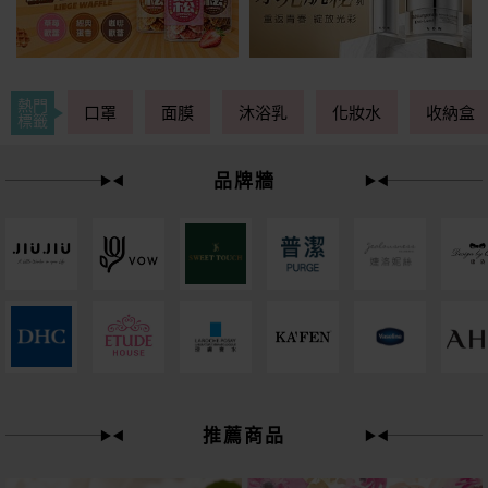
熱門
口罩
面膜
沐浴乳
化妝水
收納盒
標籤
品牌牆
49
限時
折
推薦商品