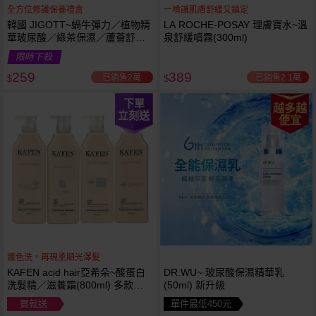
全方位修護保養禮盒
一噴讓肌膚舒緩又鎮定
韓國 JIGOTT~蝸牛彈力／植物精
LA ROCHE-POSAY 理膚寶水~溫
華玻尿酸／綠茶保濕／蘆薈舒緩
泉舒緩噴霧(300ml)
修復 禮盒(5件組) 款式可選 化妝
限時下殺
水+乳液+面霜
259
389
已銷售2萬
已銷售2.1萬
$
$
下單
越多越
立刻送
便宜
護色洗，再現柔順光澤髮
KAFEN acid hair亞希朵~酸蛋白
DR.WU~ 玻尿酸保濕精華乳
洗髮精／滋養霜(800ml) 多款可
(50ml) 新升級
選
買就送
單件最低450元