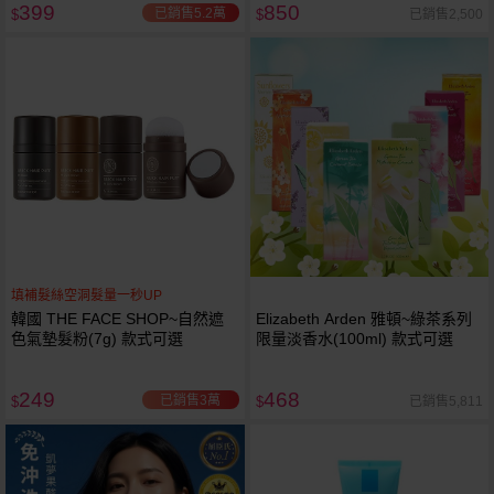
399
850
已銷售5.2萬
已銷售2,500
$
$
填補髮絲空洞髮量一秒UP
韓國 THE FACE SHOP~自然遮
Elizabeth Arden 雅頓~綠茶系列
色氣墊髮粉(7g) 款式可選
限量淡香水(100ml) 款式可選
249
468
已銷售3萬
已銷售5,811
$
$