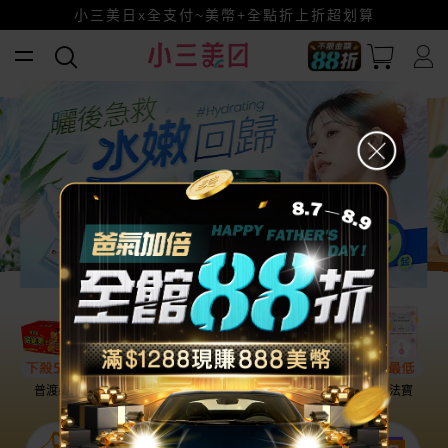
全館88折爸氣加倍！
小三美日x全支付~美幣+全點折上折超划算
賺美幣~換好禮~立即換GO~
普渡必備
話題保養
盛夏提案
雨天法寶