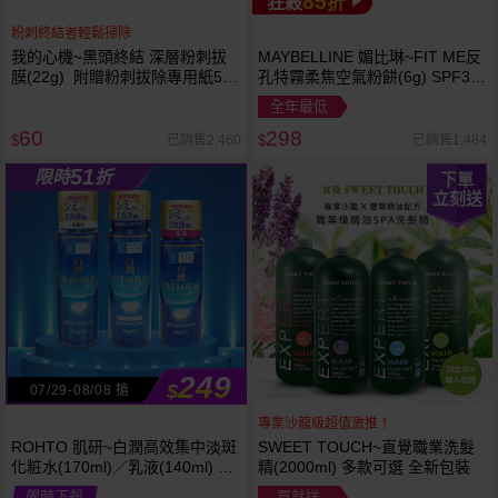
85
狂殺
折
粉刺終結者輕鬆掃除
我的心機~黑頭終結 深層粉刺拔
MAYBELLINE 媚比琳~FIT ME反
膜(22g) 附贈粉刺拔除專用紙50
孔特霧柔焦空氣粉餅(6g) SPF32
張
PA+++ 款式可選 空氣小圓餅
全年最低
60
298
已銷售2,460
已銷售1,484
$
$
51
限時
折
下單
立刻送
249
$
07/29-08/08 搶
專業沙龍級超值激推！
ROHTO 肌研~白潤高效集中淡斑
SWEET TOUCH~直覺職業洗髮
化粧水(170ml)／乳液(140ml) 款
精(2000ml) 多款可選 全新包裝
式可選
限時下殺
買就送