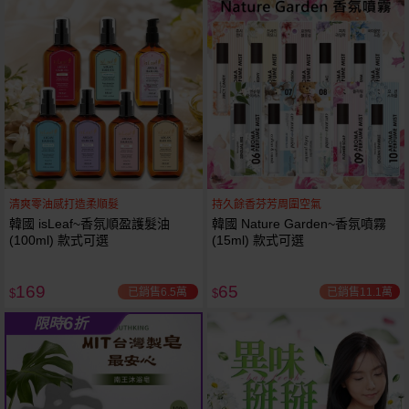
61
狂殺
折
清爽零油感打造柔順髮
持久餘香芬芳周圍空氣
韓國 isLeaf~香氛順盈護髮油
韓國 Nature Garden~香氛噴霧
(100ml) 款式可選
(15ml) 款式可選
169
65
已銷售6.5萬
已銷售11.1萬
$
$
6
限時
折