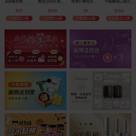
涼感衛生棉
香水(30ml) 款式
性旅行專用牙刷(1
平面醫用口罩(30
(NEW)1包入 款式
可選 新款香味上
入) 款式可選
入)輕親系列 款式
39
399
9
166
可選
市/平替香水/大牌
可選 MD雙鋼印
$
$
$
$
49
限時
折
美幣
香水/大牌平替
已銷售8.2萬
已銷售6.4萬
已銷售8.6萬
已銷售43.1萬
加碼送