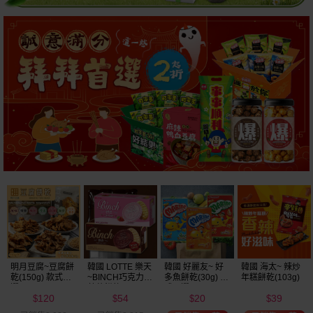
明月豆腐~豆腐餅
韓國 LOTTE 樂天
韓國 好麗友~ 好
韓國 海太~ 辣炒
乾(150g) 款式可
~BINCH巧克力／
多魚餅乾(30g) 款
年糕餅乾(103g)
選
草莓餅乾(102g)
式可選
120
54
20
39
款式可選
$
$
$
$