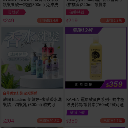
護髮果酸一點靈(300ml) 免沖洗
(柑橘香)240ml 護髮素
買就送
破盤特殺
249
219
已銷售3.4萬
已銷售1.3萬
$
$
13
限時
折
359
$
即 刻 開 搶
自帶香氣打造完美邂逅
韓國 Elastine 伊絲婷~奢華香水洗
KAFEN-還原酸蛋白系列~ 蝸牛極
髮精／潤髮乳 (600ml) 款式可選
致洗髮精/護髮素(760ml)2款可選
最新2024升級版
限時下殺
204
359
已銷售30.3萬
已銷售1.7萬
$
$