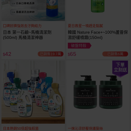
口碑好牌強效去汙夠給力
夏日救星一噴趕走黏膩
日本 第一石鹼~馬桶清潔劑
韓國 Nature Face+~100%蘆薈保
(500ml) 馬桶清潔神器
濕舒緩噴霧(150ml)
破盤特殺
42
65
已銷售19.7萬
已銷售6萬
$
$
下單
立刻送
日本熱銷50倍超強殺菌
一抹沁涼舒壓保護髮絲