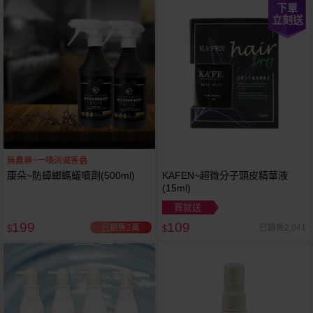
下單
立刻送
無農藥~一噴消滅害蟲
康朵~防蟑螂螞蟻噴劑(500ml)
KAFEN~超微分子頭皮精華液
(15ml)
買就送
199
109
已銷售2萬
已銷售2,041
$
$