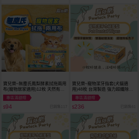
寶兒樂~無塵氏鳳梨酵素拭拖兩用
寶兒樂~寵物潔牙指套(犬貓適
布(寵物居家適用)12枚 天然有機
用)48枚 台灣製造 強力超纖除垢
認證 台灣製造
乾式
專區滿額贈
專區滿額贈
94
236
已銷售117
已銷售61
$
$