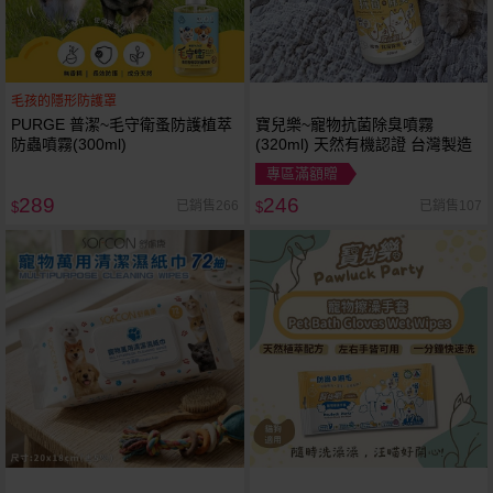
毛孩的隱形防護罩
PURGE 普潔~毛守衛蚤防護植萃
寶兒樂~寵物抗菌除臭噴霧
防蟲噴霧(300ml)
(320ml) 天然有機認證 台灣製造
專區滿額贈
289
246
已銷售266
已銷售107
$
$