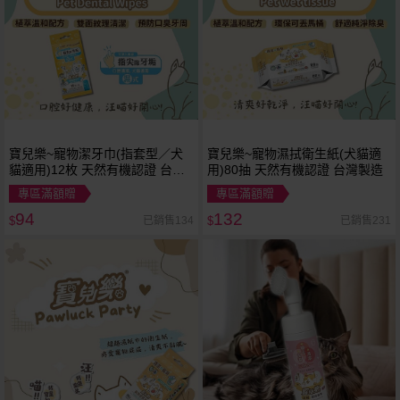
寶兒樂~寵物潔牙巾(指套型／犬
寶兒樂~寵物濕拭衛生紙(犬貓適
貓適用)12枚 天然有機認證 台灣
用)80抽 天然有機認證 台灣製造
製造 濕式
專區滿額贈
專區滿額贈
94
132
已銷售134
已銷售231
$
$