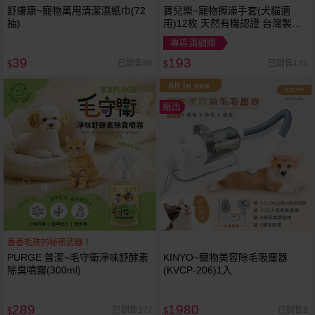
舒膚康~寵物萬用清潔濕紙巾(72
寶兒樂~寵物擦澡手套(犬貓適
抽)
用)12枚 天然有機認證 台灣製造
濕式
專區滿額贈
39
193
已銷售86
已銷售175
$
$
廠出
香香毛孩的秘密武器！
PURGE 普潔~毛守衛淨味舒酵素
KINYO~寵物美容除毛吸塵器
除臭噴霧(300ml)
(KVCP-206)1入
289
1980
已銷售177
已銷售8
$
$