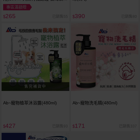
免沖水
專區滿額贈
265
390
已銷售55
已銷售80
$
$
Ab~寵物植萃沐浴露(480ml)
Ab~寵物洗毛精(480ml)
427
171
已銷售93
已銷售337
$
$