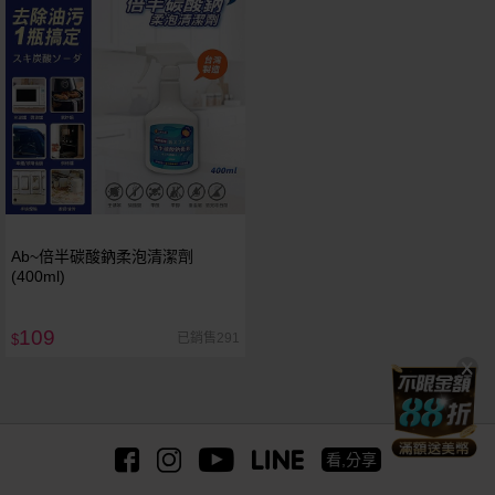
Ab~倍半碳酸鈉柔泡清潔劑
(400ml)
109
已銷售291
$
看,分享