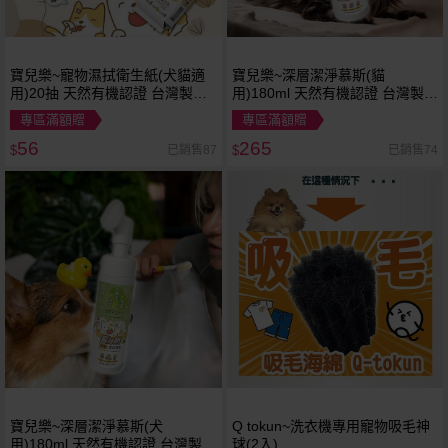
寶兒樂~寵物濕拭衛生紙(犬貓適
寶兒樂~深層潔淨慕斯(貓
用)20抽 天然有機認證 台灣製造
用)180ml 天然有機認證 台灣製造
小包 隨身包
免沖水
專區滿額贈
專區滿額贈
56
265
已銷售87
已銷售74
$
$
寶兒樂~深層潔淨慕斯(犬
Q tokun~洗衣機專用寵物吸毛神
用)180ml 天然有機認證 台灣製造
球(2入)