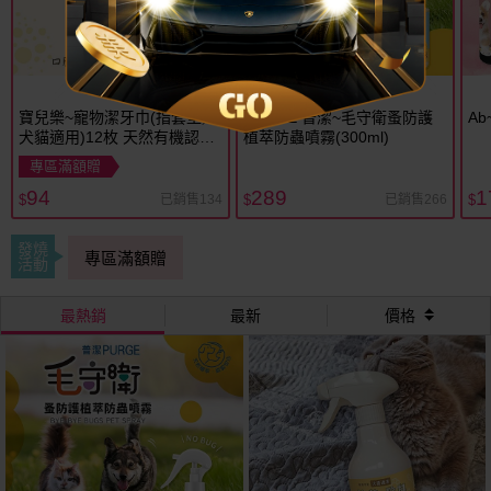
毛孩的隱形防護罩
寶兒樂~寵物潔牙巾(指套型／
PURGE 普潔~毛守衛蚤防護
Ab
犬貓適用)12枚 天然有機認證
植萃防蟲噴霧(300ml)
台灣製造 濕式
專區滿額贈
94
289
1
已銷售134
已銷售266
$
$
$
發燒
專區滿額贈
活動
最熱銷
最新
價格