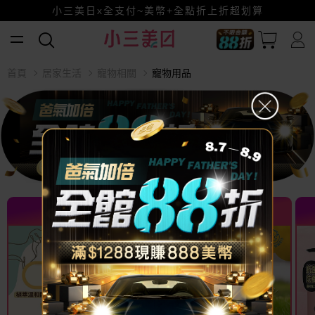
小三美日x全支付~美幣+全點折上折超划算
賺美幣~換好禮~立即換GO~
首頁
居家生活
寵物相關
寵物用品
熱門推薦 TOP
熱門推薦 TOP