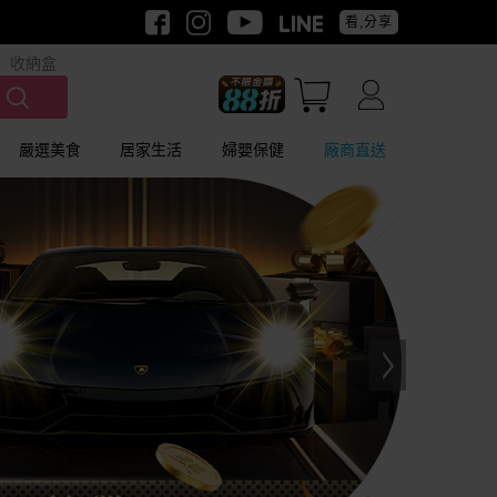
看,分享
收納盒
嚴選美食
居家生活
婦嬰保健
廠商直送