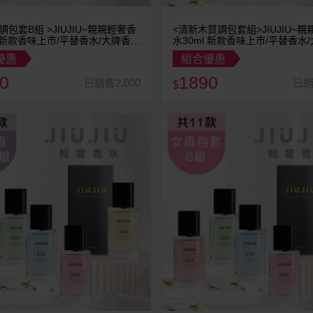
調包套B組 >JIUJIU~親親輕奢香
<清新木質調包套組>JIUJIU~
水30ml 新款香味上市/平替香水/大牌香
平替
水/大牌平替
優惠
組合優惠
0
1890
已銷售2,000
已銷
$