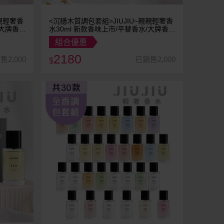
親親輕奢香
<沉穩木質調包套組>JIUJIU~親親輕奢香
水30ml 新款香味上市/平替香水/大牌香
水/大牌平替
組合優惠
2180
售2,000
已銷售2,000
$