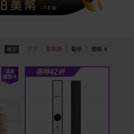
排序 :
最熱銷
最新
價格
確定
42
限時
折
清倉
殺很大