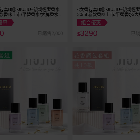
包套B組>JIUJIU~親親輕奢香水
<女香包套B組>JIUJIU~親親輕
30ml 新款香味上市/平替香水/大牌香水/
替
大牌平替
優惠
組合優惠
0
3290
已銷售2,000
已銷
$