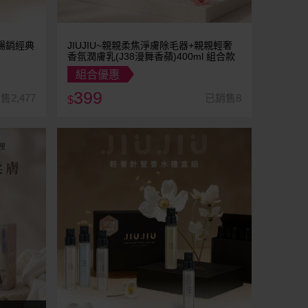
(暢銷經典
JIUJIU~親親柔焦淨膚除毛器+親親輕奢
香氛潤膚乳(J38漫舞香蘋)400ml 組合款
組合優惠
399
售2,477
已銷售8
$