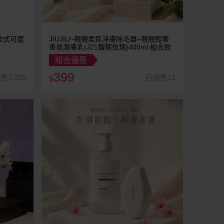
 款式可選
JIUJIU~親親柔焦淨膚除毛器+親親輕奢
香氛潤膚乳(J21馥郁玫瑰)400ml 組合款
組合優惠
399
售7,025
已銷售12
$