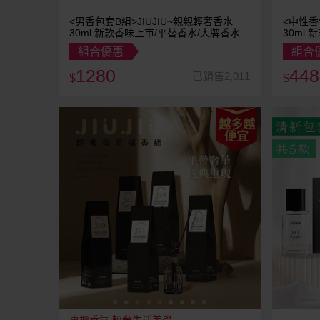
<男香包套B組>JIUJIU~親親輕奢香水
<中性香
30ml 新款香味上市/平替香水/大牌香水/
30ml 新款香味上市/平替香水/大牌香水/
大牌平替
大牌平
組合優惠
組合
1280
448
已銷售2,011
$
$
越多越
便宜