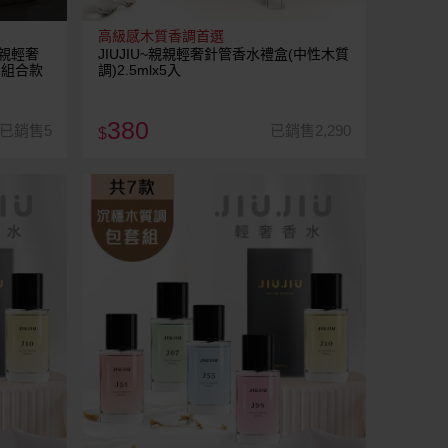
高級感木質香調首選
親親輕奢
JIUJIU~親親輕奢針管香水禮盒(中性木質
l 組合款
調)2.5mlx5入
380
已銷售5
已銷售2,290
$