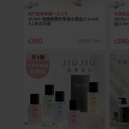
熱門經典香調一次入手
玫瑰控
JIUJIU~親親輕奢針管香水禮盒(2.5mlx5
JIUJ
入) 款式可選
組)2.5m
380
380
已銷售2,984
$
$