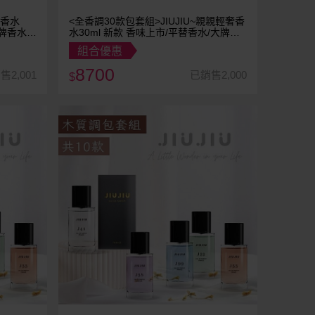
奢香水
<全香調30款包套組>JIUJIU~親親輕奢香
水30ml 新款 香味上市/平替香水/大牌香
水/大牌平替
組合優惠
8700
售2,001
已銷售2,000
$