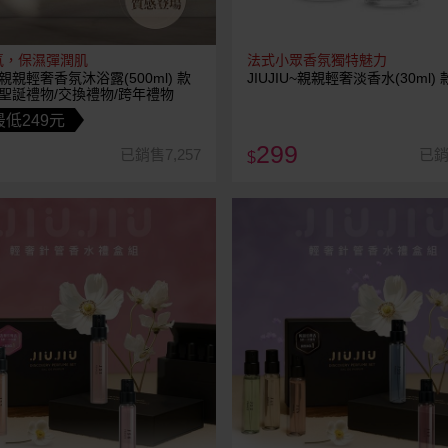
氣，保濕彈潤肌
法式小眾香氛獨特魅力
U~親親輕奢香氛沐浴露(500ml) 款
JIUJIU~親親輕奢淡香水(30ml)
聖誕禮物/交換禮物/跨年禮物
低249元
299
已銷售7,257
已銷
$