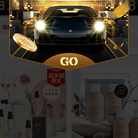
限時下殺
組合優惠
價格區間 :
越多越
便宜