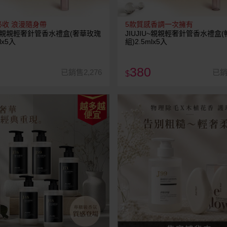
必收 浪漫隨身帶
5款質感香調一次擁有
IU~親親輕奢針管香水禮盒(奢華玫瑰
JIUJIU~親親輕奢針管香水禮盒
lx5入
組)2.5mlx5入
380
已銷售2,276
已銷
$
越多越
便宜