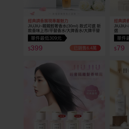
經典調香展現專屬魅力
經典調
JIUJIU~親親輕奢香水(30ml) 款式可選 新
JIUJI
款香味上市/平替香水/大牌香水/大牌平替
選
單件最低309元
單件最
399
79
已銷售6.4萬
$
$