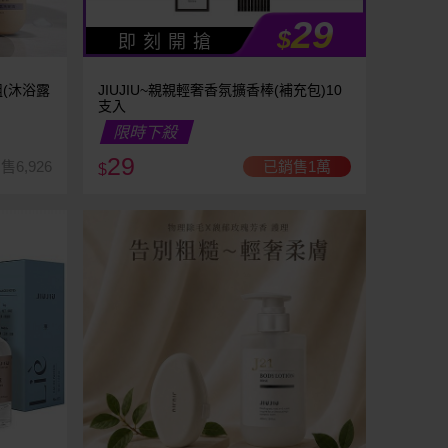
29
$
即 刻 開 搶
組(沐浴露
JIUJIU~親親輕奢香氛擴香棒(補充包)10
支入
限時下殺
29
售6,926
已銷售1萬
$