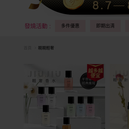
發燒活動
:
多件優惠
即期出清
首頁
親親輕奢
越多越
便宜