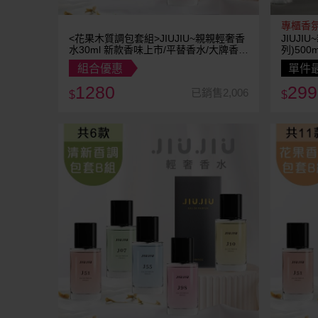
專櫃香
<花果木質調包套組>JIUJIU~親親輕奢香
JIUJ
水30ml 新款香味上市/平替香水/大牌香
列)500
水/大牌平替
組合優惠
單件最
1280
299
已銷售2,006
$
$