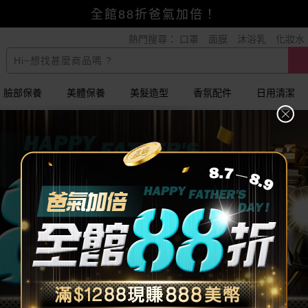
賺美幣~換好禮~立即換GO~
熱門搜尋：
口罩
面膜
沐浴乳
化妝水
小三美日x全支付~美幣+全點折上折超划算
全館88折爸氣加倍！
臉部保養
美體保養
美髮造型
香氛配件
日用清潔