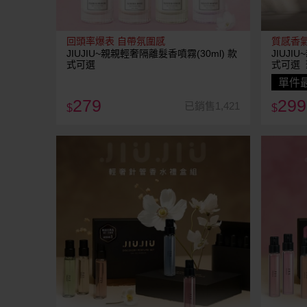
回頭率爆表 自帶氛圍感
質感香
JIUJIU~親親輕奢隔離髮香噴霧(30ml) 款
JIUJI
式可選
式可選 
單件最
279
299
已銷售1,421
$
$