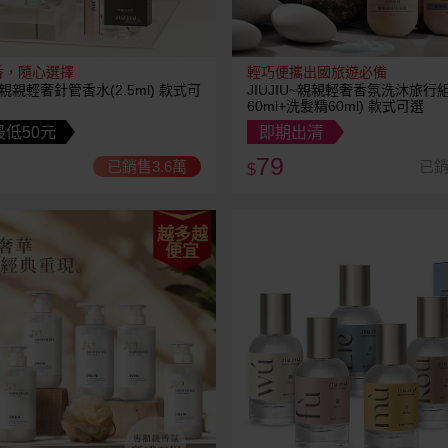
香，隨心選擇
輕巧便攜出國旅遊必備
U~親親輕奢針管香水(2.5ml) 款式可
JIUJIU~親親輕奢香氛洗沐旅行
60ml+洗髮精60ml) 款式可選
低50元
即期出清
79
已銷售3.6萬
已銷
$
越多越
便宜