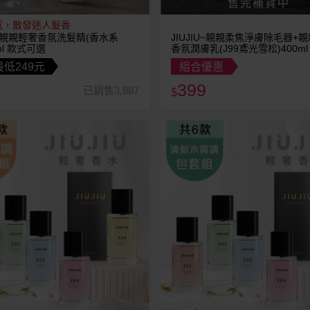
氛，散發迷人髮香
IU~親親輕奢香氛洗髮精(香水系
JIUJIU~親親柔焦淨膚除毛器+
ml 款式可選
香氛潤膚乳(J99鳶光雪松)400m
低249元
組合優惠
399
已銷售3,887
$