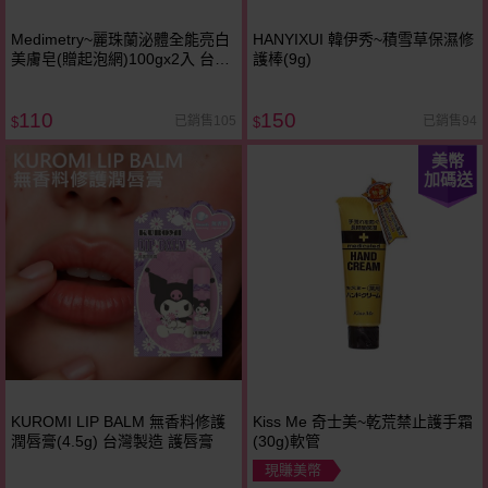
Medimetry~麗珠蘭泌體全能亮白
HANYIXUI 韓伊秀~積雪草保濕修
美膚皂(贈起泡網)100gx2入 台灣
護棒(9g)
製造
110
150
已銷售105
已銷售94
$
$
美幣
加碼送
KUROMI LIP BALM 無香料修護
Kiss Me 奇士美~乾荒禁止護手霜
潤唇膏(4.5g) 台灣製造 護唇膏
(30g)軟管
現賺美幣