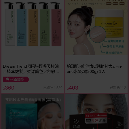
Dream Trend 凱夢~輕呼吸控油
鉑潤肌~維他命C穀胱甘太all-in-
／植萃健髮／柔漾護色／舒敏平
one水凝霜(300g) 1入
衡／去屑止癢 洗髮精(500ml) 款
專區滿額贈
式可選
360
403
已銷售4,580
已銷售112
$
$