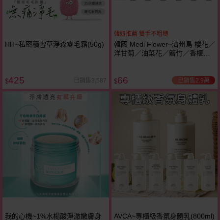
韓妞推薦 雙手不粗糙
HH~私密積雪草淨森零毛霜(50g)
韓國 Medi Flower~濟州島 櫻花／
洋甘菊／油菜花／箬竹／香榧／
柑橘 護手霜(75ml) 款式可選
425
66
已銷售2.9萬
已銷售3,587
$
$
我的心機~1%水楊酸淨澈嫩膚身
AVCA~專櫃級香氛身體乳(800ml)