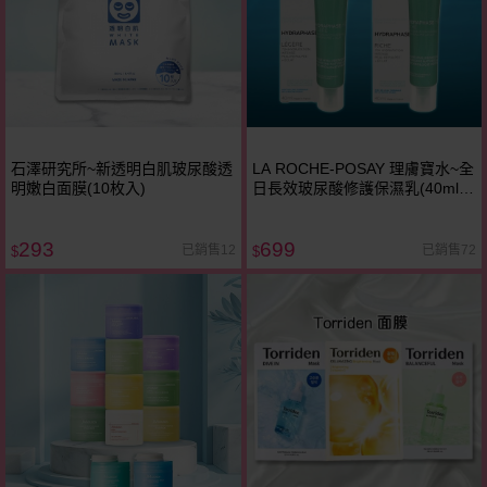
石澤研究所~新透明白肌玻尿酸透
LA ROCHE-POSAY 理膚寶水~全
明嫩白面膜(10枚入)
日長效玻尿酸修護保濕乳(40ml)
款式可選
293
699
已銷售12
已銷售72
$
$