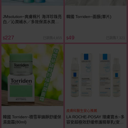
JMsolution~爽膚棉片 海洋珍珠亮
韓國 Torriden~面膜(單片)
白／沁潤補水／多效保濕水潤／
神經醯胺／A醇提拉／膠原蛋白／
積雪草萃取滑順／茶樹護理／
227
49
Alpha去角質／維他命亮白／皇家
已銷售4,855
已銷售7,321
$
$
蜂蜜營養／積雪草舒緩 款式可選
皮膚科醫生安心推薦
韓國 Torriden~積雪草鎮靜舒緩保
LA ROCHE-POSAY 理膚寶水~多
濕面霜(80ml)
容安超極效舒緩修護精華乳(安心
霜)40ml 兩款可選