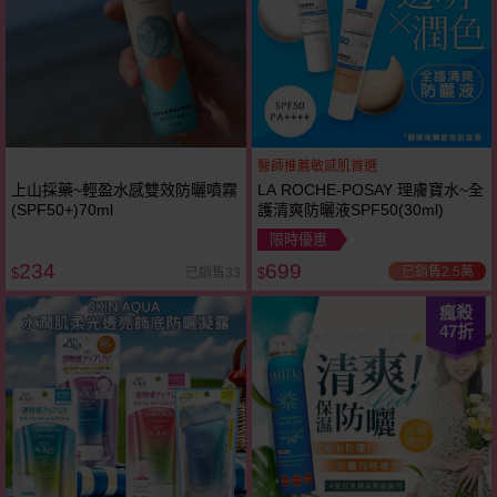
醫師推薦敏感肌首選
上山採藥~輕盈水感雙效防曬噴霧
LA ROCHE-POSAY 理膚寶水~全
(SPF50+)70ml
護清爽防曬液SPF50(30ml)
限時優惠
234
699
已銷售2.5萬
已銷售33
$
$
瘋殺
47
折