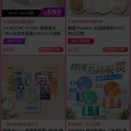
599
$
08/07-08/10搶
日常修護必備好夥伴
不讓眼周細紋洩漏年齡
LA ROCHE-POSAY 理膚寶水
韓國 Petitfee~水凝膠眼膜(60片)
~B5+全面修復霜(100ml) 升級版
款式可選
限時下殺
專區滿額贈
599
231
已銷售4.8萬
已銷售1.9萬
$
$
一顆急救補充肌膚水份
眼周急救！深入肌膚
德國 Balea~精華素膠囊(7粒裝)膠
ARONYX 玻尿酸補水／海洋珍珠