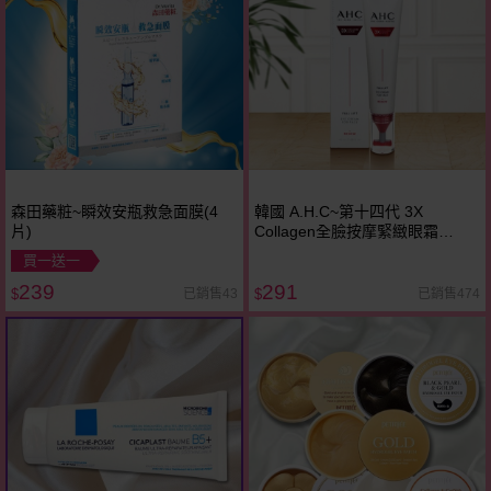
森田藥粧~瞬效安瓶救急面膜(4
韓國 A.H.C~第十四代 3X
片)
Collagen全臉按摩緊緻眼霜
(40ml)
買一送一
239
291
已銷售43
已銷售474
$
$