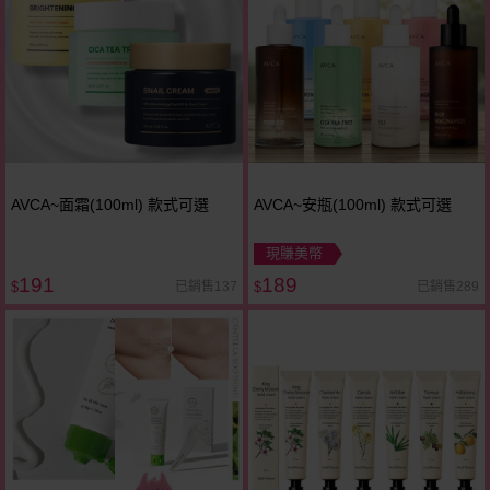
AVCA~面霜(100ml) 款式可選
AVCA~安瓶(100ml) 款式可選
現賺美幣
191
189
已銷售137
已銷售289
$
$