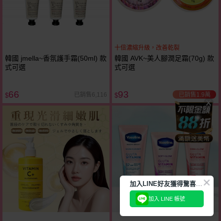
十倍濃縮升級，改善乾裂
韓國 jmella~香氛護手霜(50ml) 款
韓國 AVK~美人腳潤足霜(70g) 款
式可選
式可選
66
93
已銷售1.9萬
已銷售6,116
$
$
加
入LINE好友獲得驚喜折扣!
加入 LINE 帳號