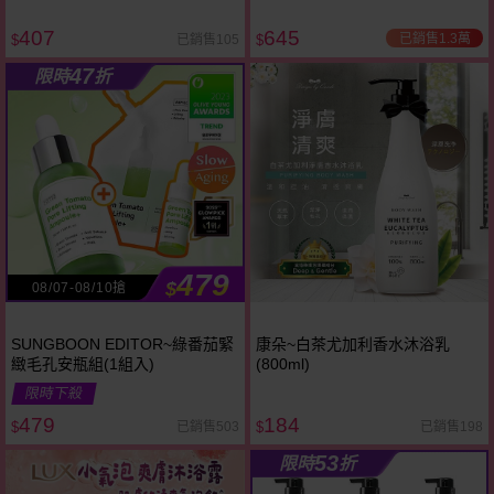
407
645
已銷售1.3萬
已銷售105
$
$
47
限時
折
479
$
08/07-08/10搶
SUNGBOON EDITOR~綠番茄緊
康朵~白茶尤加利香水沐浴乳
緻毛孔安瓶組(1組入)
(800ml)
限時下殺
479
184
已銷售503
已銷售198
$
$
53
限時
折