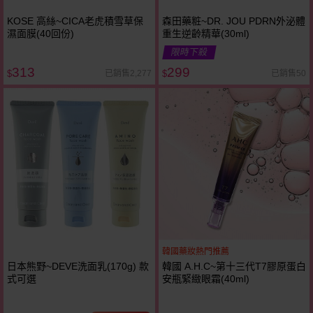
KOSE 高絲~CICA老虎積雪草保
森田藥粧~DR. JOU PDRN外泌體
濕面膜(40回份)
重生逆齡精華(30ml)
限時下殺
313
299
已銷售2,277
已銷售50
$
$
韓國藥妝熱門推薦
日本熊野~DEVE洗面乳(170g) 款
韓國 A.H.C~第十三代T7膠原蛋白
式可選
安瓶緊緻眼霜(40ml)