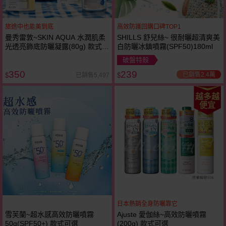
旅途中也能美到底
高效防護回購口碑TOP1
曼秀雷敦~SKIN AQUA 水潤肌柔
SHILLS 舒兒絲~ 很耐曬超清爽美
光透亮飾底防曬凝露(80g) 款式可
白防曬冰鎮噴霧(SPF50)180ml
選
破盤特殺
350
239
已銷售2.4萬
已銷售5,497
$
$
越多越
便宜
日本熱銷全身防曬靠它
雪芙蘭~超水感高效防曬噴霧
Ajuste 愛伽絲~高效防曬噴霧
50g(SPF50+) 款式可選
(200g) 款式可選