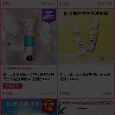
98
110
已銷售236
已銷售4,883
$
$
美幣
加碼送
撩男新手髮持香更魅力
SHILLS 舒兒絲~女神香氛遊樂園
Ongredients~肌膚屏障內在光澤
潤澤順髮護手霜-小蒼蘭(50ml)
噴霧(100ml)
現賺美幣
199
490
已銷售6,387
已銷售82
$
$
第2件
0元