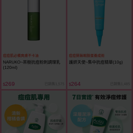
痘痘肌必備爽膚不卡油
痘痘掰無暇臉蛋養成術
NARUKO~茶樹抗痘粉刺調理乳
護妍天使~集中抗痘精華(10g)
(120ml)
269
264
已銷售1,575
已銷售1,485
$
$