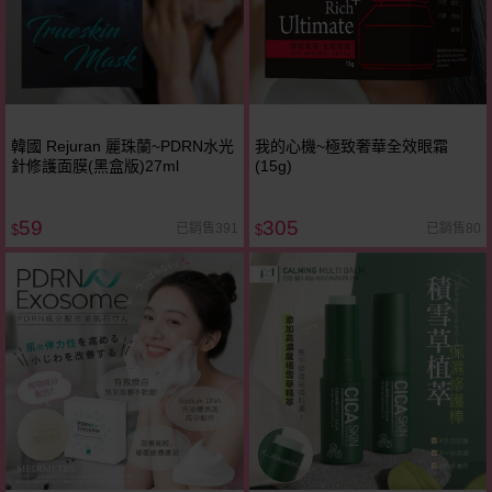
韓國 Rejuran 麗珠蘭~PDRN水光
我的心機~極致奢華全效眼霜
針修護面膜(黑盒版)27ml
(15g)
59
305
已銷售391
已銷售80
$
$