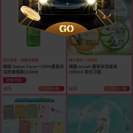
32
折
夏日救星一噴趕走黏膩
補水鎖水一次到位
韓國 Nature Face+~100%蘆薈保
韓國 isLeaf~蘆薈保濕凝凍
濕舒緩噴霧(150ml)
(300ml) 款式可選
破盤特殺
65
69
已銷售6萬
已銷售2.4萬
$
$