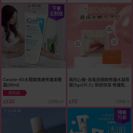
下單
立刻送
CeraVe~B3水楊酸煥膚修護美體
我的心機~角鯊烷細緻修護水凝唇
霜(88ml)
膜(5gx3片入) 唇部保濕 修護乾燥
溫和代謝 親膚貼合
買就送
330
70
已銷售187
已銷售76
$
$
特殺
71
折