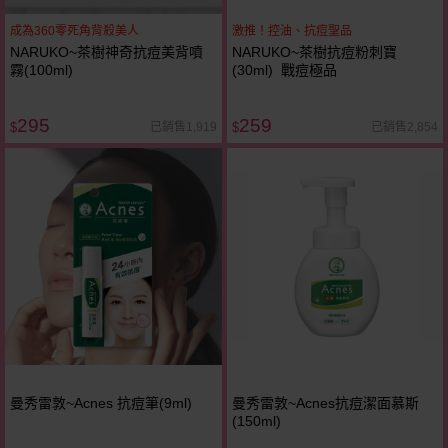
成為360零死角背殺美人
激推！控油、抗痘聖品
NARUKO~茶樹神奇抗痘美背噴
NARUKO~茶樹抗痘粉刺寶
霧(100ml)
(30ml) 戰痘極品
295
259
已銷售1,919
已銷售2,854
$
$
曼秀雷敦~Acnes 抗痘筆(9ml)
曼秀雷敦~Acnes抗痘潔面慕斯
(150ml)