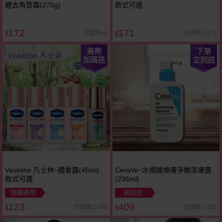
體去角質霜(270g)
款式可選
172
171
已銷售68
已銷售1,578
$
$
美幣
下單
加碼送
立刻送
Vaseline 凡士林~體香露(45ml)
CeraVe~水楊酸煥膚淨嫩潔膚露
款式可選
(236ml)
現賺美幣
買就送
123
409
已銷售2,480
已銷售1,185
$
$