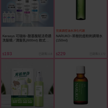
完美調控油水淨化代謝
Kerasys 可瑞絲~胺基酸賦活奇蹟
NARUKO~茶樹抗痘粉刺調理水
洗髮精／潤髮乳(600ml) 款式可
(150ml)
選
193
229
已銷售118
已銷售3,172
$
$