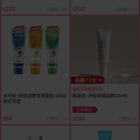
233
203
已銷售3,749
已銷售1,518
$
$
72
狂殺
折
溫和去除老廢角質
水平衡~超抗痘雙效洗面乳(100g)
廣源良~淨痘修護凝膠(20ml)
款式可選
全年最低
84
290
已銷售2,530
已銷售292
$
$