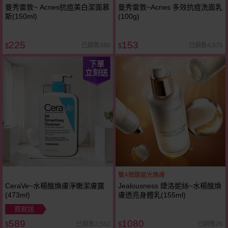
曼秀雷敦~ Acnes抗痘美白潔面慕
曼秀雷敦~Acnes 多效抗痘洗面乳
斯(150ml)
(100g)
225
153
已銷售580
已銷售4,075
$
$
下單
立刻送
雙A微酸拋光煥膚
CeraVe~水楊酸煥膚淨嫩潔膚露
Jealousness 婕洛妮絲~水楊酸煥
(473ml)
膚透亮身體乳(155ml)
買就送
589
1080
已銷售2,562
已銷售26
$
$