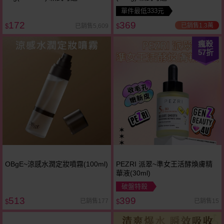
單件最低333元
172
369
已銷售1.3萬
已銷售5,609
$
$
瘋殺
57
折
OBgE~涼感水潤定妝噴霧(100ml)
PEZRI 派翠~準女王活酵煥膚精
華液(30ml)
破盤特殺
513
399
已銷售177
已銷售15
$
$