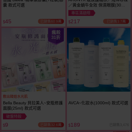
囊 款式可選
／黃金蝸牛全效 保濕眼膜(30對)
款式可選
專區滿額贈
45
217
已銷售60.9萬
已銷售3.7萬
$
$
瘋殺
31
折
敷出韓妞水光肌
Bella Beauty 貝拉美人~安瓶修護
AVCA~化妝水(1000ml) 款式可選
面膜(25ml) 款式可選
破盤特殺
9
189
已銷售32.6萬
已銷售3,476
$
$