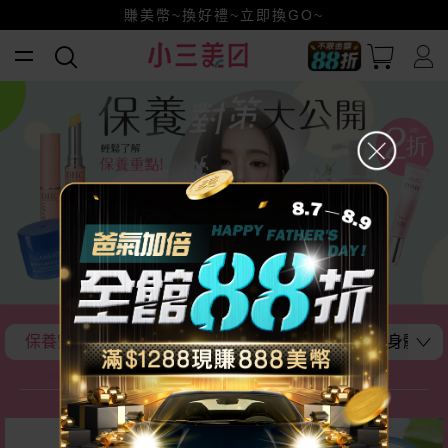
小三美日x全支付~美幣+全點折上折超划算
賺美幣~換好禮~立即換GO~
全館88折爸氣加倍！
保養空空賞! 補水、保濕、美白
洗潤護全攻略
身體保
保養空空賞!
瘋殺