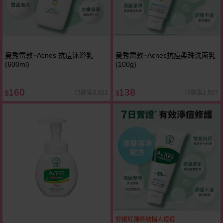
曼秀雷敦~Acnes 抗痘沐浴乳
曼秀雷敦~Acnes抗痘柔珠洗面乳
(600ml)
(100g)
160
138
已銷售3,021
已銷售1,927
$
$
舒緩紅腫終結惱人痘痘