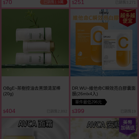
70
251
已銷售1.9萬
已銷售3,271
$
$
越多越
便宜
OBgE~茶樹控油去黑頭清潔棒
DR.WU~維他命C瞬效亮白膠囊面
(20g)
膜(26mlx4入)
單件最低296元
404
399
已銷售2,892
已銷售19
$
$
美幣
加碼送