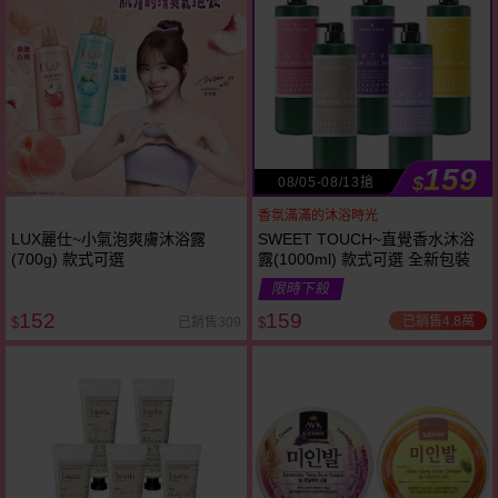
159
$
08/05-08/13搶
香氛滿滿的沐浴時光
LUX麗仕~小氣泡爽膚沐浴露
SWEET TOUCH~直覺香水沐浴
(700g) 款式可選
露(1000ml) 款式可選 全新包裝
限時下殺
152
159
已銷售4.8萬
已銷售309
$
$