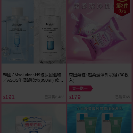
第2件
0元
韓國 JMsolution~H9玻尿酸溫和
森田藥粧~超柔潔淨卸妝棉 (30枚
／ASOS沁潤卸妝水(850ml) 款式
入)
可選
買一送一
191
179
已銷售8,483
已銷售65
$
$