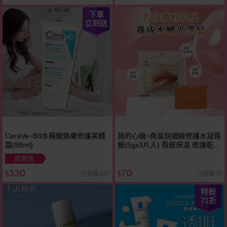
下單
立刻送
CeraVe~B3水楊酸煥膚修護美體
我的心機~角鯊烷細緻修護水凝唇
霜(88ml)
膜(5gx3片入) 唇部保濕 修護乾燥
溫和代謝 親膚貼合
買就送
330
70
已銷售187
已銷售76
$
$
特殺
71
折