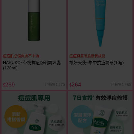
痘痘肌必備爽膚不卡油
痘痘掰無暇臉蛋養成術
NARUKO~茶樹抗痘粉刺調理乳
護妍天使~集中抗痘精華(10g)
(120ml)
269
264
已銷售1,575
已銷售1,485
$
$