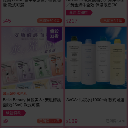
囊 款式可選
／黃金蝸牛全效 保濕眼膜(30對)
款式可選
專區滿額贈
45
217
已銷售60.9萬
已銷售3.7萬
$
$
瘋殺
31
折
敷出韓妞水光肌
Bella Beauty 貝拉美人~安瓶修護
AVCA~化妝水(1000ml) 款式可選
面膜(25ml) 款式可選
破盤特殺
9
189
已銷售32.6萬
已銷售3,476
$
$