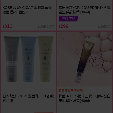
KOSE 高絲~CICA老虎積雪草保
森田藥粧~DR. JOU PDRN外泌體
濕面膜(40回份)
重生逆齡精華(30ml)
限時下殺
313
299
已銷售2,277
已銷售50
$
$
韓國藥妝熱門推薦
日本熊野~DEVE洗面乳(170g) 款
韓國 A.H.C~第十三代T7膠原蛋白
式可選
安瓶緊緻眼霜(40ml)