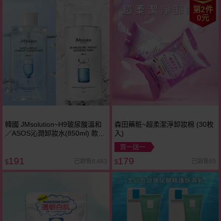
第2件
0元
韓國 JMsolution~H9玻尿酸溫和
森田藥粧~超柔潔淨卸妝棉 (30枚
／ASOS沁潤卸妝水(850ml) 款式
入)
可選
買一送一
191
179
已銷售8,483
已銷售65
$
$