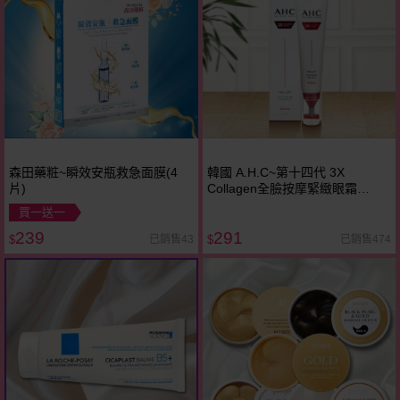
森田藥粧~瞬效安瓶救急面膜(4
韓國 A.H.C~第十四代 3X
片)
Collagen全臉按摩緊緻眼霜
(40ml)
買一送一
239
291
已銷售43
已銷售474
$
$