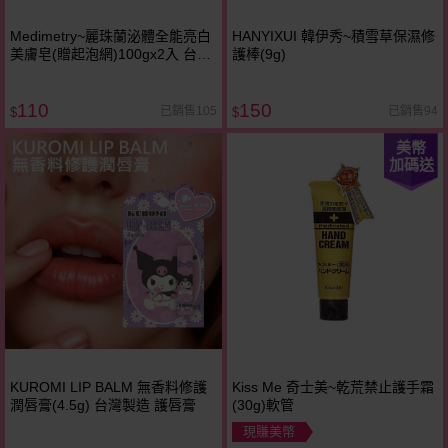
Medimetry~麗珠蘭泌體全能亮白
HANYIXUI 韓伊秀~積雪草保濕修
美膚皂(贈起泡網)100gx2入 台灣
護棒(9g)
製造
110
150
已銷售105
已銷售94
$
$
美幣
加碼送
KUROMI LIP BALM 無香料修護
Kiss Me 奇士美~乾荒禁止護手霜
潤唇膏(4.5g) 台灣製造 護唇膏
(30g)軟管
現賺美幣