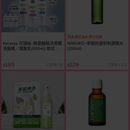
完美調控油水淨化代謝
Kerasys 可瑞絲~胺基酸賦活奇蹟
NARUKO~茶樹抗痘粉刺調理水
洗髮精／潤髮乳(600ml) 款式可
(150ml)
選
193
229
已銷售118
已銷售3,172
$
$