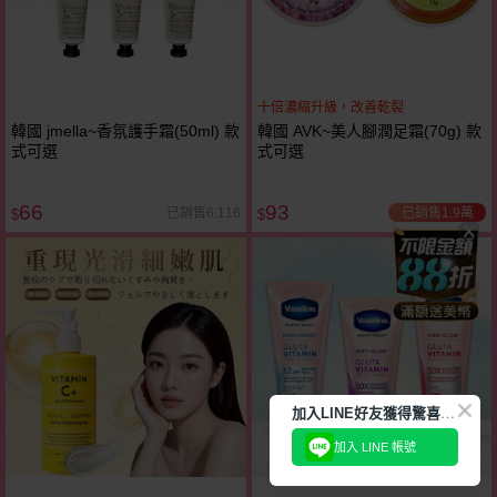
十倍濃縮升級，改善乾裂
韓國 jmella~香氛護手霜(50ml) 款
韓國 AVK~美人腳潤足霜(70g) 款
式可選
式可選
66
93
已銷售1.9萬
已銷售6,116
$
$
加
入LINE好友獲得驚喜折扣!
加入 LINE 帳號