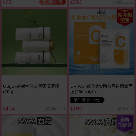
70
251
已銷售1.9萬
已銷售3,271
$
$
越多越
便宜
OBgE~茶樹控油去黑頭清潔棒
DR.WU~維他命C瞬效亮白膠囊面
(20g)
膜(26mlx4入)
單件最低296元
404
399
已銷售2,892
已銷售19
$
$
美幣
加碼送