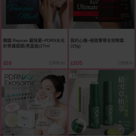
韓國 Rejuran 麗珠蘭~PDRN水光
我的心機~極致奢華全效眼霜
針修護面膜(黑盒版)27ml
(15g)
59
305
已銷售391
已銷售80
$
$