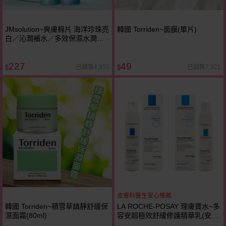
JMsolution~爽膚棉片 海洋珍珠亮
韓國 Torriden~面膜(單片)
白／沁潤補水／多效保濕水潤／
神經醯胺／A醇提拉／膠原蛋白／
積雪草萃取滑順／茶樹護理／
227
49
Alpha去角質／維他命亮白／皇家
已銷售4,855
已銷售7,321
$
$
蜂蜜營養／積雪草舒緩 款式可選
皮膚科醫生安心推薦
韓國 Torriden~積雪草鎮靜舒緩保
LA ROCHE-POSAY 理膚寶水~多
濕面霜(80ml)
容安超極效舒緩修護精華乳(安心
霜)40ml 兩款可選