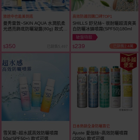
旅途中也能美到底
高效防護回購口碑TOP1
曼秀雷敦~SKIN AQUA 水潤肌柔
SHILLS 舒兒絲~ 很耐曬超清爽美
光透亮飾底防曬凝露(80g) 款式可
白防曬冰鎮噴霧(SPF50)180ml
選
破盤特殺
350
239
已銷售2.4萬
已銷售5,497
$
$
越多越
便宜
日本熱銷全身防曬靠它
雪芙蘭~超水感高效防曬噴霧
Ajuste 愛伽絲~高效防曬噴霧
50g(SPF50+) 款式可選
(200g) 款式可選