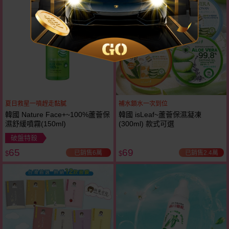
32
折
夏日救星一噴趕走黏膩
補水鎖水一次到位
韓國 Nature Face+~100%蘆薈保
韓國 isLeaf~蘆薈保濕凝凍
濕舒緩噴霧(150ml)
(300ml) 款式可選
破盤特殺
65
69
已銷售6萬
已銷售2.4萬
$
$