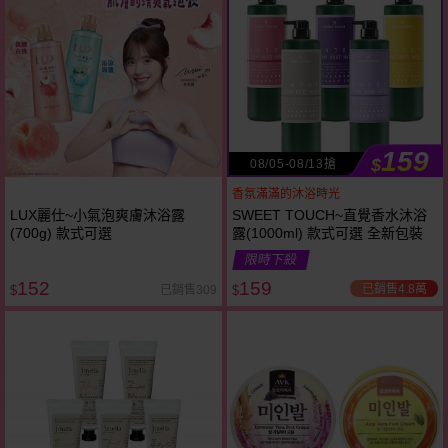
159
$
08/05-08/13搶
香氛滿滿的沐浴時光
LUX麗仕~小氣泡爽膚沐浴露
SWEET TOUCH~直覺香水沐浴
(700g) 款式可選
露(1000ml) 款式可選 全新包裝
限時下殺
152
159
已銷售4.8萬
已銷售309
$
$