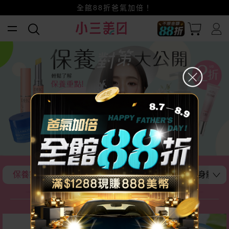
賺美幣~換好禮~立即換GO~
全館88折爸氣加倍！
小三美日x全支付~美幣+全點折上折超划算
保養空空賞! 補水、保濕、美白
洗潤護全攻略
身體保
保養空空賞!
瘋殺