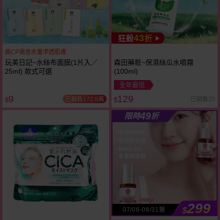
43
狂殺
折
高CP高含水量滲透肌膚
玩美日記~水絲布面膜(1片入／
森田藥粧~保濕絲瓜水噴霧
25ml) 款式可選
(100ml)
全年最低
9
129
已銷售172.8萬
已銷售20
$
$
49
限時
折
299
$
07/06-08/31搶