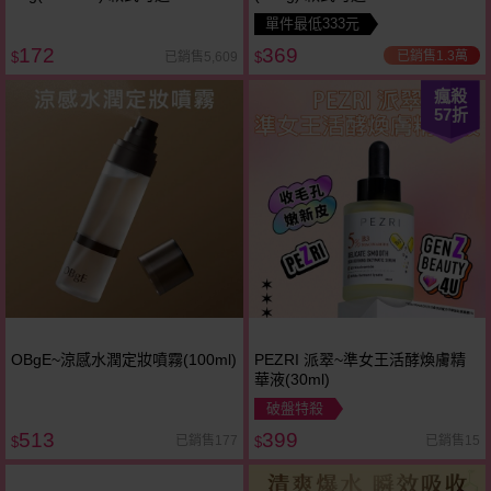
單件最低333元
172
369
已銷售1.3萬
已銷售5,609
$
$
瘋殺
57
折
OBgE~涼感水潤定妝噴霧(100ml)
PEZRI 派翠~準女王活酵煥膚精
華液(30ml)
破盤特殺
513
399
已銷售177
已銷售15
$
$