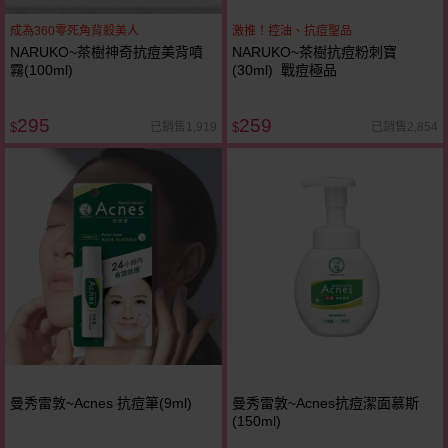
成為360零死角背殺美人
激推！控油、抗痘聖品
NARUKO~茶樹神奇抗痘美背噴
NARUKO~茶樹抗痘粉刺寶
霧(100ml)
(30ml) 戰痘極品
295
259
已銷售1,919
已銷售2,854
$
$
曼秀雷敦~Acnes 抗痘筆(9ml)
曼秀雷敦~Acnes抗痘潔面慕斯
(150ml)