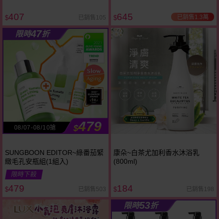
407
645
已銷售1.3萬
已銷售105
$
$
47
限時
折
479
$
08/07-08/10搶
SUNGBOON EDITOR~綠番茄緊
康朵~白茶尤加利香水沐浴乳
緻毛孔安瓶組(1組入)
(800ml)
限時下殺
479
184
已銷售503
已銷售198
$
$
53
限時
折