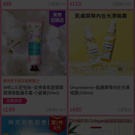
98
110
已銷售236
已銷售4,883
$
$
美幣
加碼送
撩男新手髮持香更魅力
SHILLS 舒兒絲~女神香氛遊樂園
Ongredients~肌膚屏障內在光澤
潤澤順髮護手霜-小蒼蘭(50ml)
噴霧(100ml)
現賺美幣
199
490
已銷售6,387
已銷售82
$
$
第2件
0元