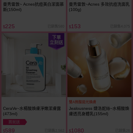
曼秀雷敦~ Acnes抗痘美白潔面慕
曼秀雷敦~Acnes 多效抗痘洗面乳
斯(150ml)
(100g)
225
153
已銷售580
已銷售4,075
$
$
下單
立刻送
雙A微酸拋光煥膚
CeraVe~水楊酸煥膚淨嫩潔膚露
Jealousness 婕洛妮絲~水楊酸煥
(473ml)
膚透亮身體乳(155ml)
買就送
589
1080
已銷售2,562
已銷售26
$
$