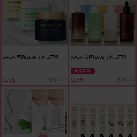
AVCA~面霜(100ml) 款式可選
AVCA~安瓶(100ml) 款式可選
現賺美幣
191
189
已銷售137
已銷售289
$
$