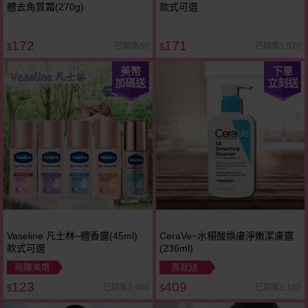
體去角質霜(270g)
款式可選
172
171
已銷售68
已銷售1,578
$
$
美幣
下單
加碼送
立刻送
Vaseline 凡士林~體香露(45ml)
CeraVe~水楊酸煥膚淨嫩潔膚露
款式可選
(236ml)
現賺美幣
買就送
123
409
已銷售2,480
已銷售1,185
$
$