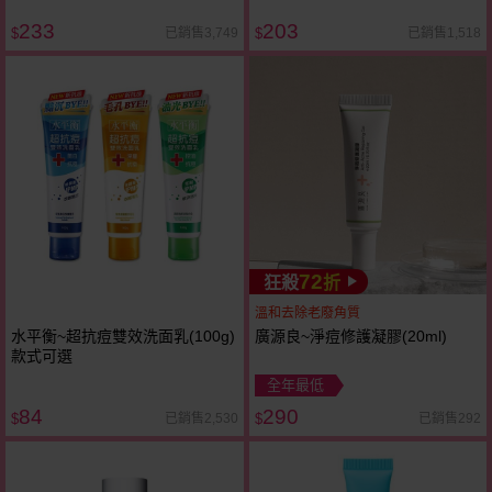
233
203
已銷售3,749
已銷售1,518
$
$
72
狂殺
折
溫和去除老廢角質
水平衡~超抗痘雙效洗面乳(100g)
廣源良~淨痘修護凝膠(20ml)
款式可選
全年最低
84
290
已銷售2,530
已銷售292
$
$