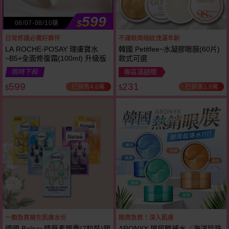
599
$
08/07-08/10搶
日常修護必備好夥伴
不讓眼周細紋洩漏年齡
LA ROCHE-POSAY 理膚寶水
韓國 Petitfee~水凝膠眼膜(60片)
~B5+全面修復霜(100ml) 升級版
款式可選
限時下殺
專區滿額贈
599
231
已銷售4.8萬
已銷售1.9萬
$
$
一顆急救補充肌膚水份
眼周急救！深入肌膚
德國 Balea~精華素膠囊(7粒裝)膠
ARONYX 玻尿酸補水／海洋珍珠