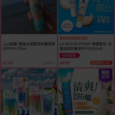
醫師推薦敏感肌首選
上山採藥~輕盈水感雙效防曬噴霧
LA ROCHE-POSAY 理膚寶水~全
(SPF50+)70ml
護清爽防曬液SPF50(30ml)
限時優惠
234
699
已銷售2.5萬
已銷售33
$
$
瘋殺
47
折