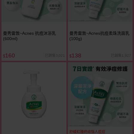
曼秀雷敦~Acnes 抗痘沐浴乳
曼秀雷敦~Acnes抗痘柔珠洗面乳
(600ml)
(100g)
160
138
已銷售3,021
已銷售1,927
$
$
舒緩紅腫終結惱人痘痘