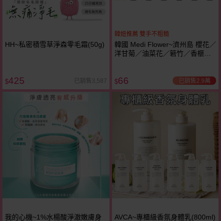
韓妞推薦 雙手不粗糙
HH~私密積雪草淨森零毛霜(50g)
韓國 Medi Flower~濟州島 櫻花／
洋甘菊／油菜花／箬竹／香榧／
柑橘 護手霜(75ml) 款式可選
425
66
已銷售2.9萬
已銷售3,587
$
$
我的心機~1%水楊酸淨澈嫩膚身
AVCA~專櫃級香氛身體乳(800ml)