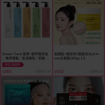
Dream Trend 凱夢~輕呼吸控油
鉑潤肌~維他命C穀胱甘太all-in-
／植萃健髮／柔漾護色／舒敏平
one水凝霜(300g) 1入
衡／去屑止癢 洗髮精(500ml) 款
專區滿額贈
式可選
360
403
已銷售4,580
已銷售112
$
$