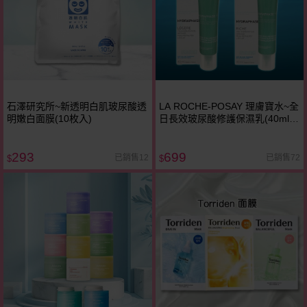
石澤研究所~新透明白肌玻尿酸透
LA ROCHE-POSAY 理膚寶水~全
明嫩白面膜(10枚入)
日長效玻尿酸修護保濕乳(40ml)
款式可選
293
699
已銷售12
已銷售72
$
$