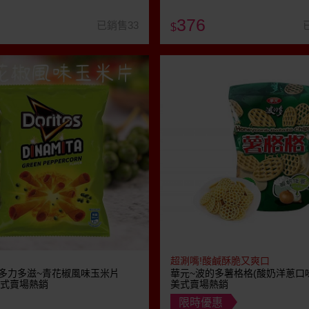
376
已銷售33
$
超涮嘴!酸鹹酥脆又爽口
tos 多力多滋~青花椒風味玉米片
華元~波的多薯格格(酸奶洋蔥口味)
 美式賣場熱銷
美式賣場熱銷
限時優惠