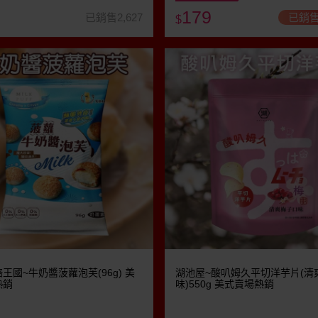
179
已銷售2,627
已銷售
$
王國~牛奶醬菠蘿泡芙(96g) 美
湖池屋~酸叭姆久平切洋芋片(清
熱銷
味)550g 美式賣場熱銷