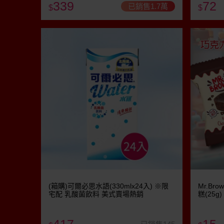
339
72
已銷售1.7萬
$
$
(箱購)可爾必思水語(330mlx24入) ※限
Mr.B
宅配 乳酸菌飲料 美式賣場熱銷
糕(25g