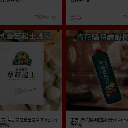
美式賣場熱銷
式賣場熱銷
45
已銷售4,255
已
$
天~法式蕈菇起士濃湯(單包)21g
王品~青花驕特釀酸梅汁(1500ml
場熱銷
場熱銷