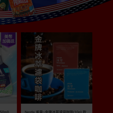
美幣
加碼送
0ml)
Nestle 雀巢~金牌冰萃濾袋咖啡(10g) 款