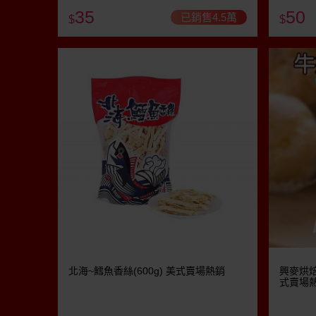
35
50
已銷售4.5萬
$
$
北海~鱈魚香絲(600g) 美式賣場熱銷
興麥烘焙
式賣場