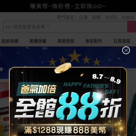
賺美幣~換好禮~立即換GO~
熱門搜尋：
口罩
面膜
沐浴乳
化妝水
小三美日x全支付~美幣+全點折上折超划算
全館88折爸氣加倍！
臉部保養
美體保養
美髮造型
香氛配件
日用清潔