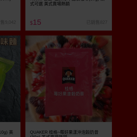
式可選 美式賣場熱銷
15
售9,042
已銷售827
$
0g) 美
QUAKER 桂格~莓好果漾沖泡榖奶昔