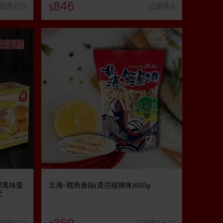
846
銷售673
已銷售8
$
檸檬風味蛋
北海~鱈魚香絲(青花椒辣味)600g
配