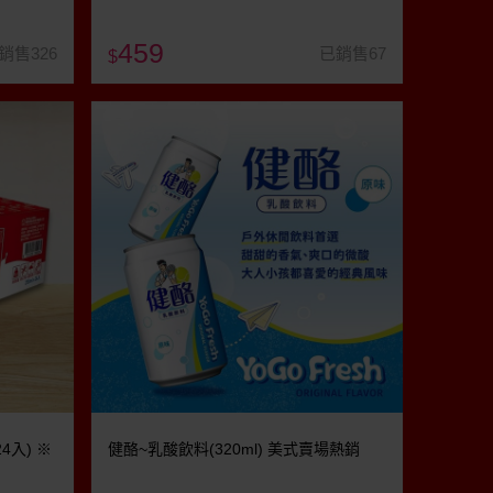
459
銷售326
已銷售67
$
4入) ※
健酪~乳酸飲料(320ml) 美式賣場熱銷