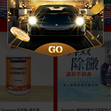
nd Signature 科克蘭~維生素
Astonish~瞬效除黴去汙清潔劑(75