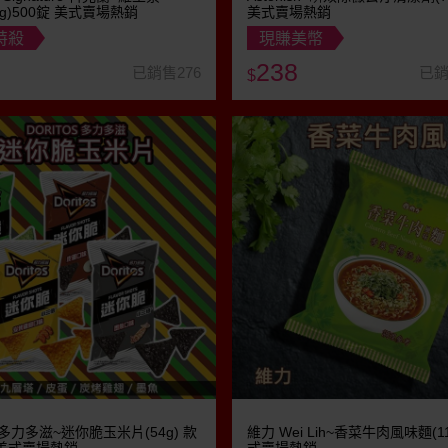
mg)500錠 美式賣場熱銷
美式賣場熱銷
特殺
現賺美幣
238
已銷售276
已銷
$
os 多力多滋~迷你脆玉米片(54g) 款
維力 Wei Lih~香菜牛肉風味麵(11