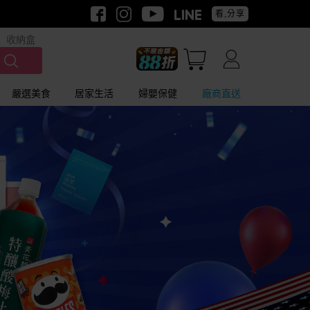
看,分享
收納盒
嚴選美食
居家生活
婦嬰保健
廠商直送