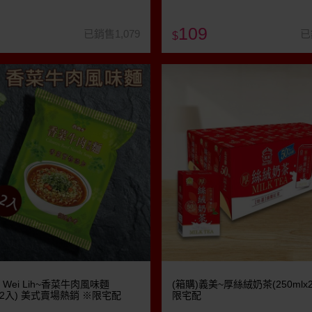
109
已銷售1,079
已
$
 Wei Lih~香菜牛肉風味麵
(箱購)義美~厚絲絨奶茶(250mlx2
x12入) 美式賣場熱銷 ※限宅配
限宅配