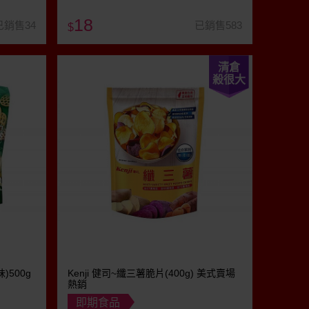
18
已銷售34
已銷售583
$
清倉
殺很大
500g
Kenji 健司~纖三薯脆片(400g) 美式賣場
熱銷
即期食品