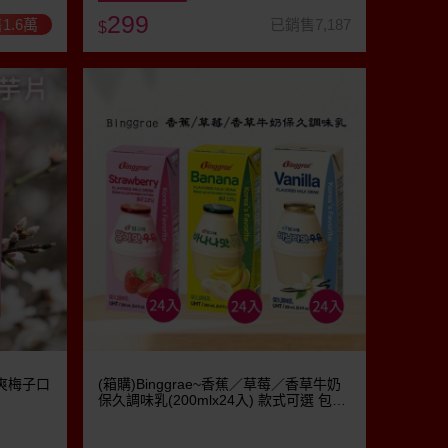
299
1.6萬
已銷售7,187
$
爽梅子口
(箱購)Binggrae~香蕉／草莓／香草牛奶
保久調味乳(200mlx24入) 款式可選 包裝
隨機出貨 ※限宅配 美式賣場熱銷