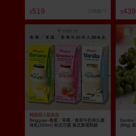
519
439
已銷售77
$
$
韓國超人氣飲品
Binggrae~香蕉／草莓／香草牛奶保久調
Dori
味乳(200ml) 款式可選 美式賣場熱銷
(60g)