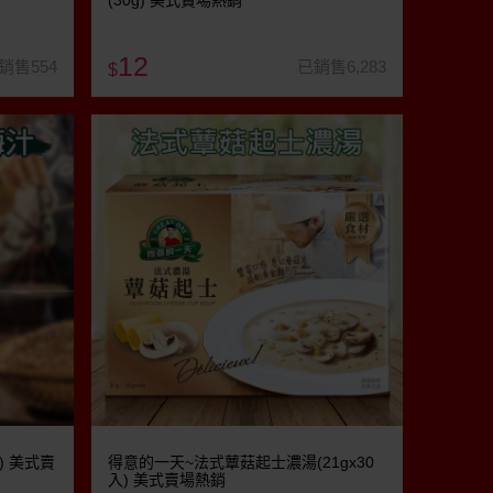
(30g) 美式賣場熱銷
12
銷售554
已銷售6,283
$
) 美式賣
得意的一天~法式蕈菇起士濃湯(21gx30
入) 美式賣場熱銷