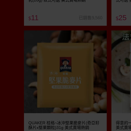
乳(20g) 款式可選 美式賣場熱銷
式可選 
11
25
已銷售9,560
$
$
QUAKER 桂格~冰沖堅果脆麥片(奇亞籽
得意的一
酥片x堅果顆粒)31g 美式賣場熱銷
美式賣