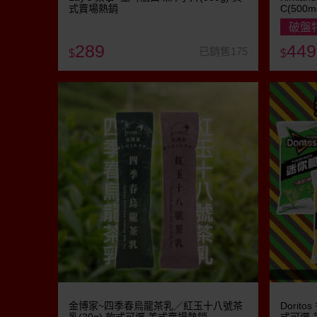
式賣場熱銷
C(500
破盤
289
449
已銷售175
$
$
金博家~四季春烏龍茶乳／紅玉十八號茶
Dorit