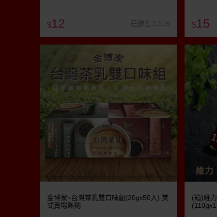
12
15
已銷售1,119
$
$
金博家~台灣茶乳雙口味組(20gx50入) 美
(箱)維力
式賣場熱銷
(110g