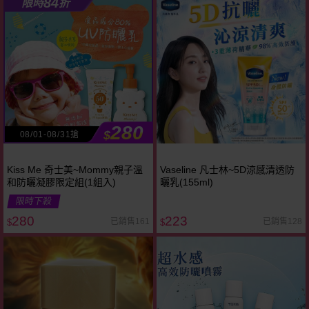
84
限時
折
280
$
08/01-08/31搶
Kiss Me 奇士美~Mommy親子溫
Vaseline 凡士林~5D涼感清透防
和防曬凝膠限定組(1組入)
曬乳(155ml)
限時下殺
280
223
已銷售161
已銷售128
$
$