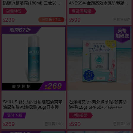
防曬冰鎮噴霧(180ml) 三歲以上
ANESSA-金鑽高效水感防曬凝膠
寶寶適用
(SPF50+)90g
破盤特殺
專區滿額贈
239
599
已銷售1.7萬
已銷售887
$
$
67
限時
折
美幣
加碼送
269
$
即 刻 開 搶
SHILLS 舒兒絲~很耐曬超清爽零
石澤研究所~紫外線予報-乾爽防
油感防曬冰鎮噴霧(90g)日本製
曬棒(15g) SPF50+／PA++++
限時下殺
現賺美幣
269
590
已銷售7,908
已銷售139
$
$