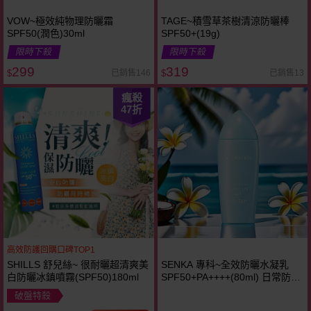
VOW~極效純物理防曬霜
TAGE~積雪草茶樹清涼防曬棒
SPF50(潤色)30ml
SPF50+(19g)
限時下殺
限時下殺
299
319
已銷售146
已銷售13
$
$
瘋殺
47
折
高效防護回購口碑TOP1
SHILLS 舒兒絲~ 很耐曬超清爽美
SENKA 專科~全效防曬水凝乳
白防曬冰鎮噴霧(SPF50)180ml
SPF50+PA++++(80ml) 日常防曬
首選~~
破盤特殺