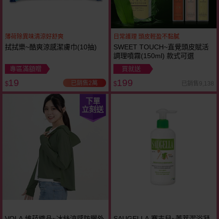
薄荷除異味清涼好舒爽
日常護理 頭皮輕盈不黏膩
拭拭樂~酷爽涼感潔膚巾(10抽)
SWEET TOUCH~直覺頭皮賦活
調理噴霧(150ml) 款式可選
專區滿額贈
買就送
19
199
已銷售2萬
已銷售9,138
$
$
下單
立刻送
VOLA 維菈織品~冰絲涼感防曬外
SAUGELLA 賽吉兒~菁萃潔浴凝