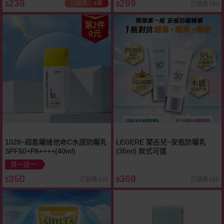
239
299
已銷售2.4萬
已銷售780
$
$
第2件
0元
1028~超能曬維他命C水感防曬乳
LEGERE 蘭吉兒~安瓶防曬乳
SPF50+PA++++(40ml)
(35ml) 款式可選
買一送一
350
369
已銷售995
已銷售395
$
$