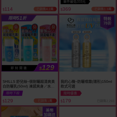
單件最低333元
114
369
已銷售4.2萬
已銷售1.3萬
$
$
51
限時
折
特殺
78
折
129
$
即 刻 開 搶
SHILLS 舒兒絲~很耐曬超清爽美
我的心機~防曬噴霧(環形)150ml
白防曬乳(50ml) 凍感爽身／水感
款式可選
全護／寶貝溫和 3款可選
限時下殺
限時優惠
129
179
已銷售1萬
已銷售2,293
$
$
美幣
加碼送