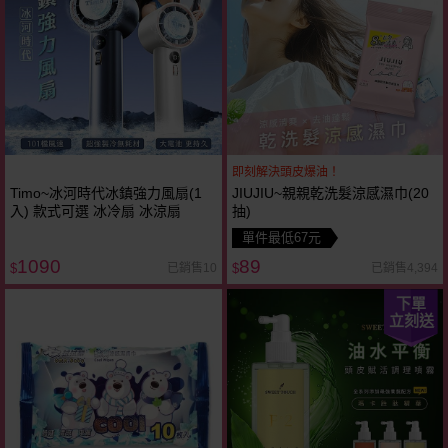
即刻解決頭皮爆油！
Timo~冰河時代冰鎮強力風扇(1
JIUJIU~親親乾洗髮涼感濕巾(20
入) 款式可選 冰冷扇 冰涼扇
抽)
單件最低67元
1090
89
已銷售10
已銷售4,394
$
$
下單
立刻送