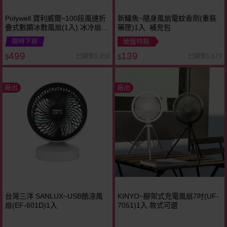
Polywell 寶利威爾~100段風速折
新鱷魚~隨身風扇電蚊香劑(重裝
疊式數顯冰敷風扇(1入) 冰冷扇
藥匣)1入 補充包
冰涼扇 款式可選
限時下殺
破盤特殺
499
139
已銷售1,350
已銷售1,673
$
$
廠出
廠出
台灣三洋 SANLUX~USB酷涼風
KINYO~腳架式充電風扇7吋(UF-
扇(EF-601D)1入
7051)1入 款式可選