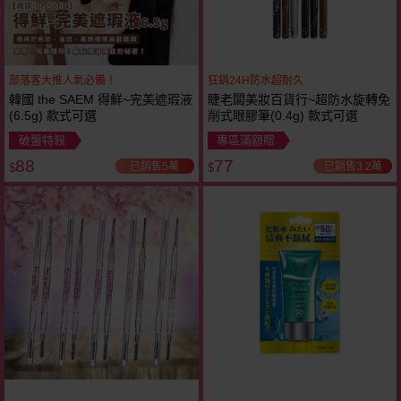
部落客大推人氣必備！
狂銷24H防水超耐久
韓國 the SAEM 得鮮~完美遮瑕液
睫老闆美妝百貨行~超防水旋轉免
(6.5g) 款式可選
削式眼膠筆(0.4g) 款式可選
破盤特殺
專區滿額贈
88
77
已銷售5萬
已銷售3.2萬
$
$