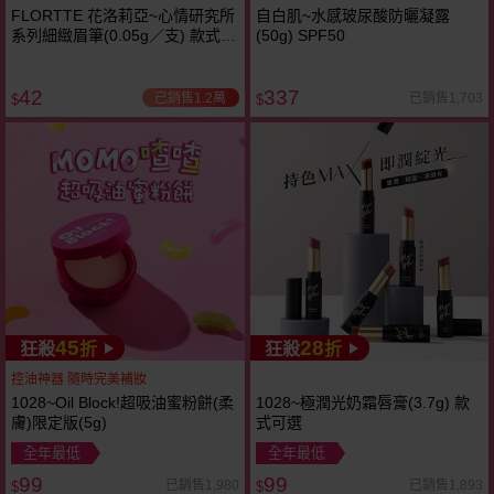
FLORTTE 花洛莉亞~心情研究所
自白肌~水感玻尿酸防曬凝露
系列細緻眉筆(0.05g／支) 款式可
(50g) SPF50
選
42
337
已銷售1.2萬
已銷售1,703
$
$
45
28
狂殺
折
狂殺
折
控油神器 隨時完美補妝
1028~Oil Block!超吸油蜜粉餅(柔
1028~極潤光奶霜唇膏(3.7g) 款
膚)限定版(5g)
式可選
全年最低
全年最低
99
99
已銷售1,980
已銷售1,893
$
$