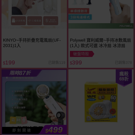
KINYO~手持折疊充電風扇(UF-
Polywell 寶利威爾~手持冰敷風扇
2031)1入
(1入) 款式可選 冰冷扇 冰涼扇
破盤特殺
199
399
已銷售119
已銷售378
$
$
87
限時
折
瘋殺
69
折
499
$
即 刻 開 搶