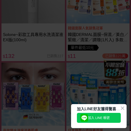
韓國面膜人氣銷售冠軍
Solone~彩妝工具專用水洗清潔液
韓國DERMAL面膜~保濕／美白／
EX版(100ml)
緊緻／清潔／調理(1片入) 多款可
選 ~人氣冠軍
單件最低10元
132
11
已銷售121萬
已銷售227
$
$
瘋殺
29
折
加
入LINE好友獲得驚喜折扣!
加入 LINE 帳號
高效鎖水深度滋養肌膚
日本熱賣小資保養首選