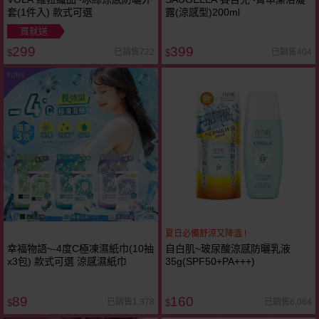
套(1件入) 款式可選
露(涼感型)200ml
買就送
299
399
已銷售722
已銷售404
$
$
夏日必備舒涼又降溫 !
幸福物語~-4度C極凍濕紙巾(10抽
自白肌~玻尿酸涼感防曬乳液
x3包) 款式可選 涼感濕紙巾
35g(SPF50+PA+++)
89
160
已銷售1,378
已銷售6,064
$
$