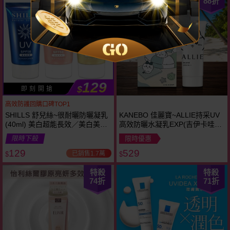
88
折
NEW
129
$
即 刻 開 搶
高效防護回購口碑TOP1
SHILLS 舒兒絲~很耐曬防曬凝乳
KANEBO 佳麗寶~ALLIE持采UV
(40ml) 美白超能長效／美白美肌
高效防曬水凝乳EXP(吉伊卡哇限
柔護／清透水潤 款式可選
定包裝)SPF50+ PA++++(90g)
限時下殺
限時優惠
129
529
已銷售1.7萬
$
$
特殺
特殺
74
折
71
折