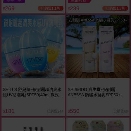
269
239
已銷售1.1萬
已銷售1.5萬
$
$
SHILLS 舒兒絲~很耐曬超清爽水
SHISEIDO 資生堂~安耐曬
感UV防曬乳(SPF50)40ml 款式可
ANESSA 防曬水凝乳SPF50+
選
(90g) 海洋友善 款式可選
181
550
已銷售244
已銷售68
$
$