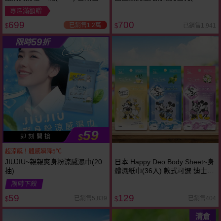
健康色／粉嫩色
太空科技防曬
專區滿額贈
699
700
已銷售1.2萬
已銷售1,941
$
$
59
限時
折
59
$
即 刻 開 搶
超涼感！體感瞬降5℃
JIUJIU~親親爽身粉涼感濕巾(20
日本 Happy Deo Body Sheet~身
抽)
體濕紙巾(36入) 款式可選 迪士尼
限定包裝．限量上市！
限時下殺
59
129
已銷售5,839
已銷售404
$
$
清倉