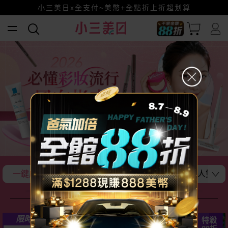
全館88折爸氣加倍！
小三美日x全支付~美幣+全點折上折超划算
賺美幣~換好禮~立即換GO~
一鍵成為最時尚的存在
打扮的美美出門啦~
迷人雙眼
防曬 × 美白 × 女孩戰力全開！
51
限時
折
特殺