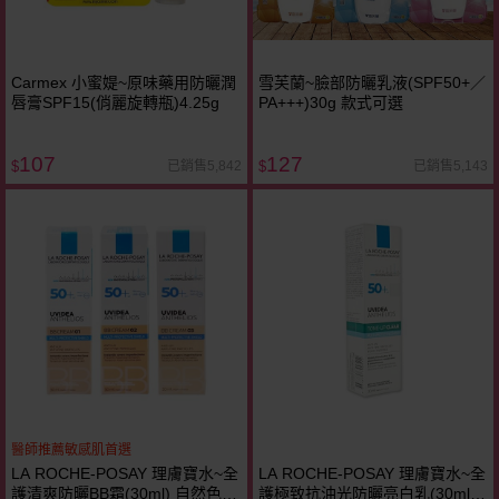
Carmex 小蜜媞~原味藥用防曬潤
雪芙蘭~臉部防曬乳液(SPF50+／
唇膏SPF15(俏麗旋轉瓶)4.25g
PA+++)30g 款式可選
107
127
已銷售5,842
已銷售5,143
$
$
醫師推薦敏感肌首選
LA ROCHE-POSAY 理膚寶水~全
LA ROCHE-POSAY 理膚寶水~全
護清爽防曬BB霜(30ml) 自然色／
護極致抗油光防曬亮白乳(30ml)