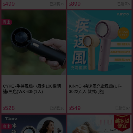
499
899
已銷售19
已銷售5
$
$
廠出
CYKE~手持風扇小風炮100檔調
KINYO~疾速風充電風扇(UF-
速(黑色)WX-638(1入)
3022)1入 款式可選
528
549
已銷售16
已銷售67
$
$
越多越
便宜
廠出