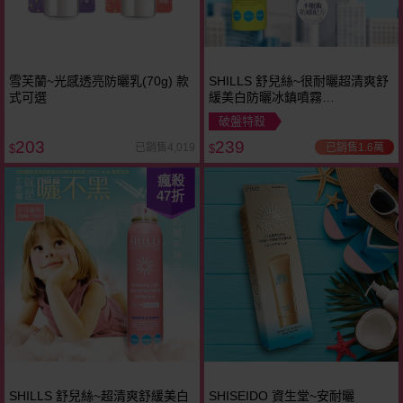
雪芙蘭~光感透亮防曬乳(70g) 款
SHILLS 舒兒絲~很耐曬超清爽舒
式可選
緩美白防曬冰鎮噴霧
(SPF50)180ml
破盤特殺
203
239
已銷售1.6萬
已銷售4,019
$
$
瘋殺
47
折
SHILLS 舒兒絲~超清爽舒緩美白
SHISEIDO 資生堂~安耐曬