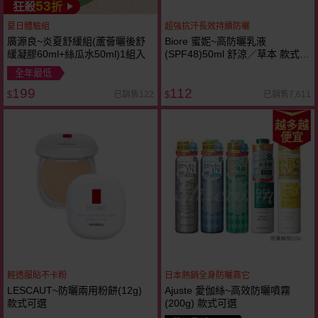
53
狂殺
折
夏日體驗組
超強抗汗長效持續防曬
廣源良~炎夏舒緩組(蘆薈曬後舒
Biore 蜜妮~高防曬乳液
緩凝膠60ml+絲瓜水50ml)1組入
(SPF48)50ml 舒涼／草本 款式可
選
全年最低
199
112
已銷售122
已銷售7,611
$
$
越多越
便宜
輕透服貼不卡粉
日本熱銷全身防曬靠它
LESCAUT~防曬兩用粉餅(12g)
Ajuste 愛伽絲~高效防曬噴霧
款式可選
(200g) 款式可選