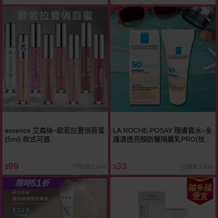
essence 艾森絲~歐若拉豐俏唇蜜
LA ROCHE-POSAY 理膚寶水~全
(5ml) 款式可選
護清透亮顏防曬隔離乳PRO(玫瑰
色)3ml
99
33
已銷售2,244
已銷售3,494
$
$
51
限時
折
越多越
便宜