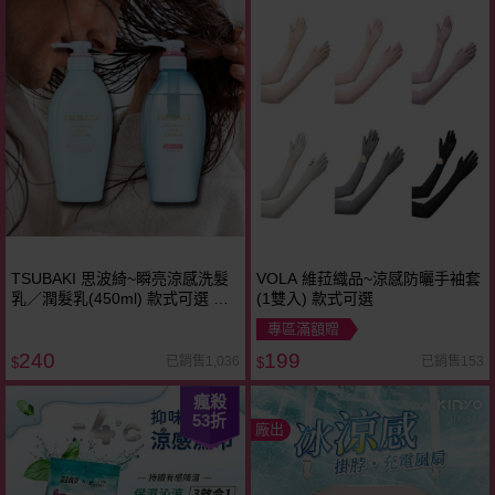
TSUBAKI 思波綺~瞬亮涼感洗髮
VOLA 維菈織品~涼感防曬手袖套
乳／潤髮乳(450ml) 款式可選 洗
(1雙入) 款式可選
髮精 日本原裝
專區滿額贈
240
199
已銷售1,036
已銷售153
$
$
瘋殺
53
折
廠出