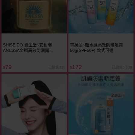
SHISEIDO 資生堂~安耐曬
雪芙蘭~超水感高效防曬噴霧
ANESSA金鑽高效防曬露
50g(SPF50+) 款式可選
NA(SPF50)5X版(12ml)
79
172
已銷售336
已銷售5,609
$
$