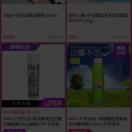
OBgE~控油清爽防曬乳(50ml)
我的心機~外泌體海洋友善防曬乳
SPF50+(15g)
484
50
已銷售172
已銷售290
$
$
53
限時
折
瘋殺
47
折
269
$
即 刻 開 搶
高效防護回購口碑TOP1
SHILLS 舒兒絲~超清爽美白防曬
SHILLS 舒兒絲~很耐曬超清爽美
冰鎮噴霧(90g)運動戶外 日本製
白防曬噴霧(180ml)天然草本
SPF50+
限時下殺
破盤特殺