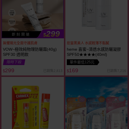
299
$
即 刻 開 搶
無懼陽光全面守護肌膚
拒當黑美人 水感輕薄不黏膩
VOW~極效純物理防曬霜(40g)
heme 喜蜜~清透水感防曬凝膠
SPF30 透明款
SPF50★★★★(40ml)
限時下殺
單件最低125元
299
169
已銷售2,813
已銷售7,216
$
$