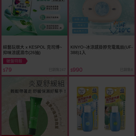
綜藝玩很大 x KESPOL 克司博~
KINYO~冰涼感掛脖充電風扇(UF-
抑味涼感濕巾(26抽)
388)1入
破盤特殺
79
990
已銷售247
已銷售8
$
$