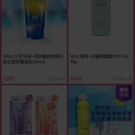
SHILLS 舒兒絲~很耐曬絕對隱形
NOV 娜芙~防曬隔離霜(SPF35)
超水感防曬凝乳(40ml)
30g
162
499
已銷售337
已銷售2,239
$
$
瘋殺
47
折