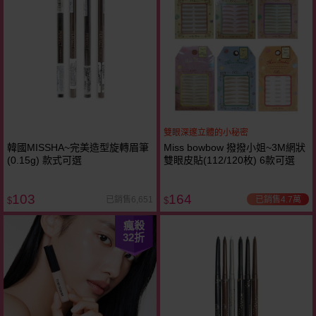
雙眼深邃立體的小秘密
韓國MISSHA~完美造型旋轉眉筆
Miss bowbow 撥撥小姐~3M網狀
(0.15g) 款式可選
雙眼皮貼(112/120枚) 6款可選
103
164
已銷售4.7萬
已銷售6,651
$
$
瘋殺
32
折