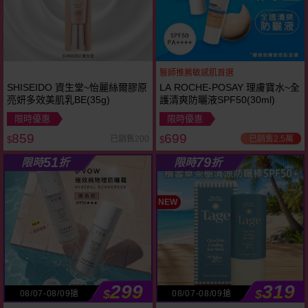
醫師推薦敏感肌首選
SHISEIDO 資生堂~怡麗絲爾膠原
LA ROCHE-POSAY 理膚寶水~全
亮妍多效美肌乳BE(35g)
護清爽防曬液SPF50(30ml)
限時優惠
限時優惠
859
699
已銷售2.5萬
已銷售200
$
$
51
79
限時
折
限時
折
NEW
299
319
$
$
08/07-08/09搶
08/07-08/09搶