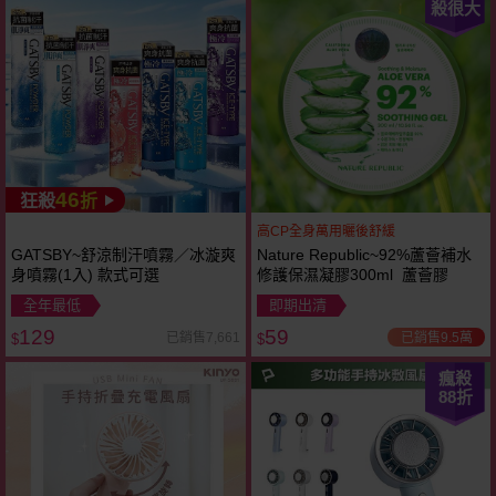
殺很大
46
狂殺
折
高CP全身萬用曬後舒緩
GATSBY~舒涼制汗噴霧／冰漩爽
Nature Republic~92%蘆薈補水
身噴霧(1入) 款式可選
修護保濕凝膠300ml 蘆薈膠
全年最低
即期出清
129
59
已銷售9.5萬
已銷售7,661
$
$
瘋殺
88
折