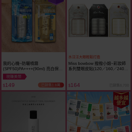
水汪汪大眼輕鬆打造
我的心機~防曬噴霧
Miss bowbow 撥撥小姐~彩妝師
(SPF50)PA++++(90ml) 亮白保濕
系列雙眼皮貼(120／160／240枚
／香氛涼感 款式可選
入) 5款可選
現賺美幣
149
164
已銷售1.8萬
已銷售6,700
$
$
越多越
便宜