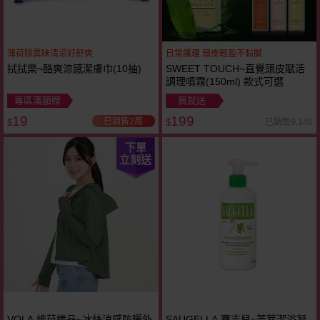
薄荷除異味清涼好舒爽
日常護理 頭皮輕盈不黏膩
拭拭樂~酷爽涼感潔膚巾(10抽)
SWEET TOUCH~直覺頭皮賦活
調理噴霧(150ml) 款式可選
專區滿額贈
買就送
19
199
已銷售2萬
已銷售9,146
$
$
下單
立刻送
VOLA 維菈織品~冰絲涼感防曬外
SAUGELLA 賽吉兒~菁萃潔浴凝