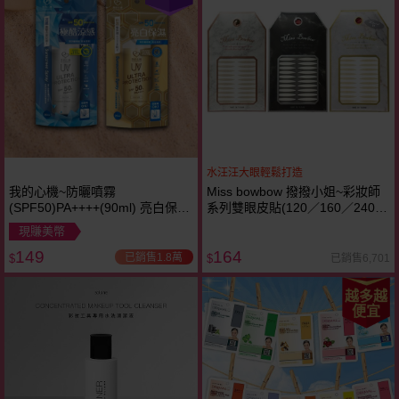
水汪汪大眼輕鬆打造
我的心機~防曬噴霧
Miss bowbow 撥撥小姐~彩妝師
(SPF50)PA++++(90ml) 亮白保濕
系列雙眼皮貼(120／160／240枚
／香氛涼感 款式可選
入) 5款可選
現賺美幣
149
164
已銷售1.8萬
已銷售6,701
$
$
越多越
便宜