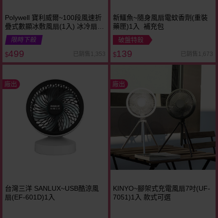
Polywell 寶利威爾~100段風速折
新鱷魚~隨身風扇電蚊香劑(重裝
疊式數顯冰敷風扇(1入) 冰冷扇
藥匣)1入 補充包
冰涼扇 款式可選
限時下殺
破盤特殺
499
139
已銷售1,353
已銷售1,673
$
$
廠出
廠出
台灣三洋 SANLUX~USB酷涼風
KINYO~腳架式充電風扇7吋(UF-
扇(EF-601D)1入
7051)1入 款式可選