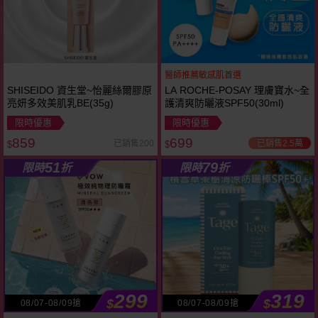
醫師推薦敏感肌首選
SHISEIDO 資生堂~怡麗絲爾膠原
LA ROCHE-POSAY 理膚寶水~全
亮妍多效美肌乳BE(35g)
護清爽防曬液SPF50(30ml)
限時優惠
限時優惠
859
699
已銷售2.5萬
已銷售200
$
$
51
79
限時
折
限時
折
299
319
$
$
08/07-08/09搶
08/07-08/09搶