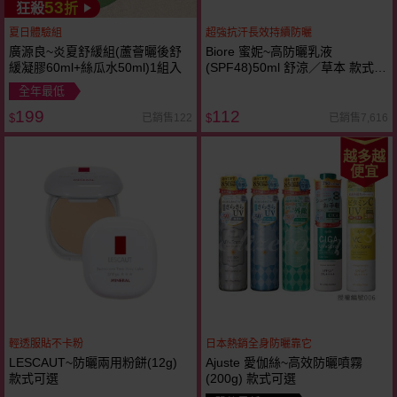
53
狂殺
折
夏日體驗組
超強抗汗長效持續防曬
廣源良~炎夏舒緩組(蘆薈曬後舒
Biore 蜜妮~高防曬乳液
緩凝膠60ml+絲瓜水50ml)1組入
(SPF48)50ml 舒涼／草本 款式可
選
全年最低
199
112
已銷售122
已銷售7,616
$
$
越多越
便宜
輕透服貼不卡粉
日本熱銷全身防曬靠它
LESCAUT~防曬兩用粉餅(12g)
Ajuste 愛伽絲~高效防曬噴霧
款式可選
(200g) 款式可選