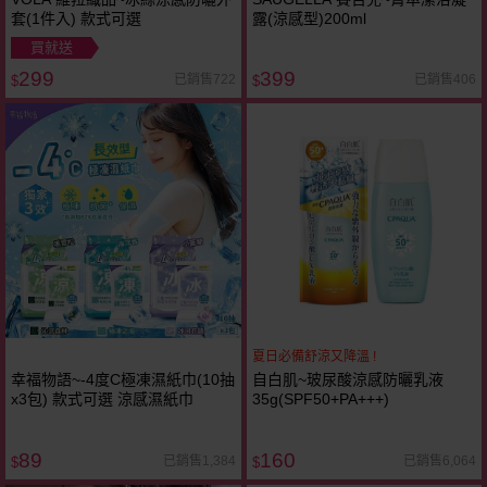
套(1件入) 款式可選
露(涼感型)200ml
買就送
299
399
已銷售722
已銷售406
$
$
夏日必備舒涼又降溫 !
幸福物語~-4度C極凍濕紙巾(10抽
自白肌~玻尿酸涼感防曬乳液
x3包) 款式可選 涼感濕紙巾
35g(SPF50+PA+++)
89
160
已銷售1,384
已銷售6,064
$
$