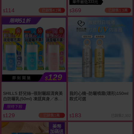
單件最低333元
114
369
已銷售4.2萬
已銷售1.3萬
$
$
51
限時
折
129
$
即 刻 開 搶
SHILLS 舒兒絲~很耐曬超清爽美
我的心機~防曬噴霧(環形)150ml
白防曬乳(50ml) 凍感爽身／水感
款式可選
全護／寶貝溫和 3款可選
限時下殺
129
183
已銷售1萬
已銷售2,302
$
$
美幣
加碼送