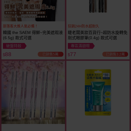
部落客大推人氣必備！
狂銷24H防水超耐久
韓國 the SAEM 得鮮~完美遮瑕液
睫老闆美妝百貨行~超防水旋轉免
(6.5g) 款式可選
削式眼膠筆(0.4g) 款式可選
破盤特殺
專區滿額贈
88
77
已銷售5萬
已銷售3.2萬
$
$