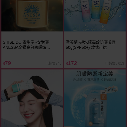
SHISEIDO 資生堂~安耐曬
雪芙蘭~超水感高效防曬噴霧
ANESSA金鑽高效防曬露
50g(SPF50+) 款式可選
NA(SPF50)5X版(12ml)
79
172
已銷售345
已銷售5,613
$
$