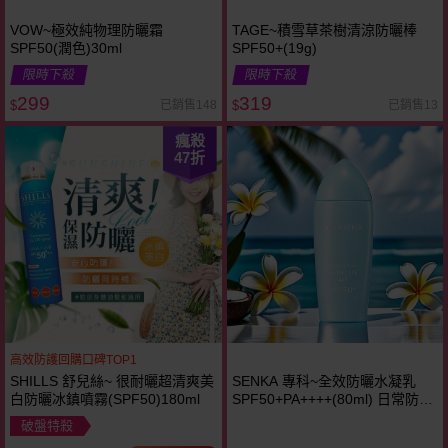
VOW~極效純物理防曬霜
TAGE~積雪草茶樹清涼防曬棒
SPF50(潤色)30ml
SPF50+(19g)
限時下殺
限時下殺
299
319
已銷售148
已銷售13
$
$
瘋殺
47
折
高效防護回購口碑TOP1
SHILLS 舒兒絲~ 很耐曬超清爽美
SENKA 專科~全效防曬水凝乳
白防曬冰鎮噴霧(SPF50)180ml
SPF50+PA++++(80ml) 日常防曬
首選~~
破盤特殺