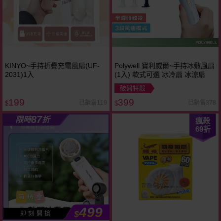
KINYO~手持折疊充電風扇(UF-
Polywell 寶利威爾~手持冰敷風扇
2031)1入
(1入) 款式可選 冰冷扇 冰涼扇
破盤特殺
199
399
已銷售119
已銷售378
$
$
87
限時
折
瘋殺
69
折
499
$
即 刻 開 搶