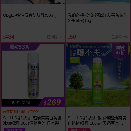
OBgE~控油清爽防曬乳(50ml)
我的心機~外泌體海洋友善防曬乳
SPF50+(15g)
484
50
已銷售176
已銷售295
$
$
53
限時
折
瘋殺
47
折
269
$
即 刻 開 搶
高效防護回購口碑TOP1
SHILLS 舒兒絲~超清爽美白防曬
SHILLS 舒兒絲~很耐曬超清爽美
冰鎮噴霧(90g)運動戶外 日本製
白防曬噴霧(180ml)天然草本
SPF50+
限時下殺
破盤特殺