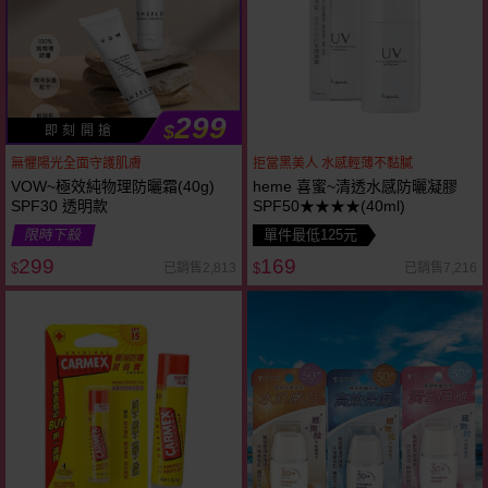
299
$
即 刻 開 搶
無懼陽光全面守護肌膚
拒當黑美人 水感輕薄不黏膩
VOW~極效純物理防曬霜(40g)
heme 喜蜜~清透水感防曬凝膠
SPF30 透明款
SPF50★★★★(40ml)
限時下殺
單件最低125元
299
169
已銷售2,813
已銷售7,216
$
$