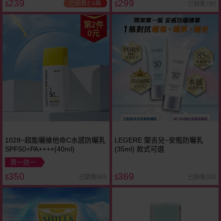
239
299
已銷售2.4萬
已銷售780
$
$
第2件
0元
1028~超能曬維他命C水感防曬乳
LEGERE 蘭吉兒~安瓶防曬乳
SPF50+PA++++(40ml)
(35ml) 款式可選
買一送一
350
369
已銷售995
已銷售395
$
$