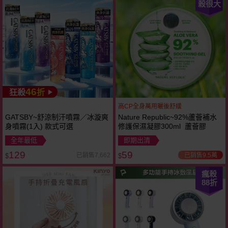
殺很大
46
狂殺
折
高CP全身萬用曬後舒緩
GATSBY~舒涼制汗噴霧／冰漩爽
Nature Republic~92%蘆薈補水
身噴霧(1入) 款式可選
修護保濕凝膠300ml 蘆薈膠
全年最低
即期出清
129
59
已銷售9.5萬
已銷售7,662
$
$
瘋殺
88
折