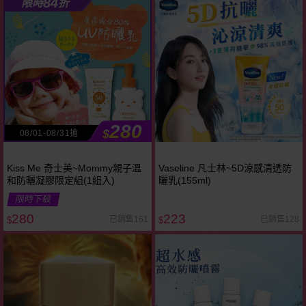
84
限時
折
280
$
08/01-08/31搶
Kiss Me 奇士美~Mommy親子溫
Vaseline 凡士林~5D涼感清透防
和防曬凝膠限定組(1組入)
曬乳(155ml)
限時下殺
280
223
已銷售161
已銷售128
$
$