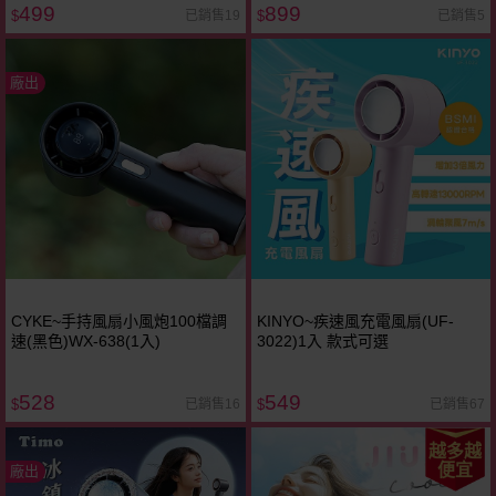
499
899
已銷售19
已銷售5
$
$
廠出
CYKE~手持風扇小風炮100檔調
KINYO~疾速風充電風扇(UF-
速(黑色)WX-638(1入)
3022)1入 款式可選
528
549
已銷售16
已銷售67
$
$
越多越
便宜
廠出