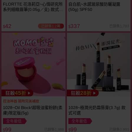
FLORTTE 花洛莉亞~心情研究所
自白肌~水感玻尿酸防曬凝露
系列細緻眉筆(0.05g／支) 款式可
(50g) SPF50
選
42
337
已銷售1.2萬
已銷售1,703
$
$
45
28
狂殺
折
狂殺
折
控油神器 隨時完美補妝
1028~Oil Block!超吸油蜜粉餅(柔
1028~極潤光奶霜唇膏(3.7g) 款
膚)限定版(5g)
式可選
全年最低
全年最低
99
99
已銷售1,988
已銷售1,903
$
$