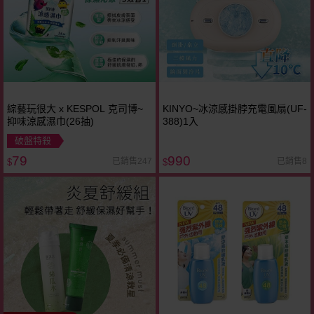
綜藝玩很大 x KESPOL 克司博~
KINYO~冰涼感掛脖充電風扇(UF-
抑味涼感濕巾(26抽)
388)1入
破盤特殺
79
990
已銷售247
已銷售8
$
$