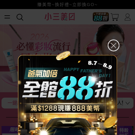
小三美日x全支付~美幣+全點折上折超划算
賺美幣~換好禮~立即換GO~
全館88折爸氣加倍！
一鍵成為最時尚的存在
打扮的美美出門啦~
迷人雙眼
防曬 × 美白 × 女孩戰力全開！
51
限時
折
特殺