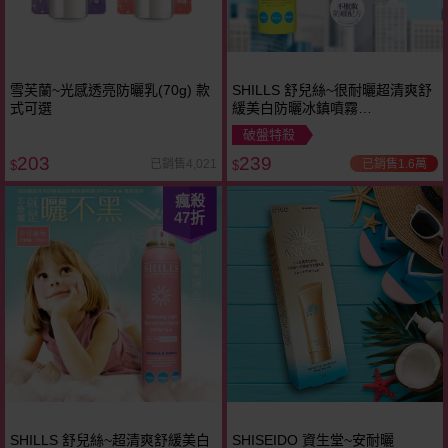
雪芙蘭~光感透亮防曬乳(70g) 款
SHILLS 舒兒絲~很耐曬超清爽舒
式可選
緩美白防曬冰鎮噴霧
(SPF50)180ml
破盤特殺
203
239
已銷售1.6萬
已銷售4,021
$
$
瘋殺
47
折
SHILLS 舒兒絲~超清爽舒緩美白
SHISEIDO 資生堂~安耐曬