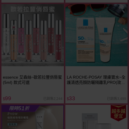
essence 艾森絲~歐若拉豐俏唇蜜
LA ROCHE-POSAY 理膚寶水~全
(5ml) 款式可選
護清透亮顏防曬隔離乳PRO(玫瑰
色)3ml
99
33
已銷售2,244
已銷售3,499
$
$
51
限時
折
越多越
便宜