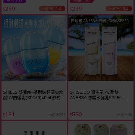
269
239
已銷售1.1萬
已銷售1.5萬
$
$
SHILLS 舒兒絲~很耐曬超清爽水
SHISEIDO 資生堂~安耐曬
感UV防曬乳(SPF50)40ml 款式可
ANESSA 防曬水凝乳SPF50+
選
(90g) 海洋友善 款式可選
181
550
已銷售244
已銷售69
$
$