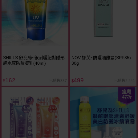
SHILLS 舒兒絲~很耐曬絕對隱形
NOV 娜芙~防曬隔離霜(SPF35)
超水感防曬凝乳(40ml)
30g
162
499
已銷售337
已銷售2,241
$
$
瘋殺
47
折