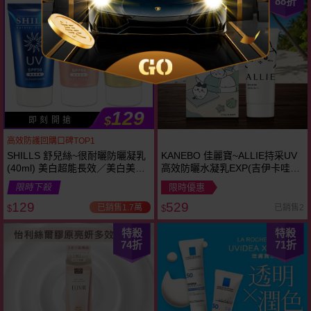
88
折
NEW
129
$
即 刻 開 搶
高效防護回購口碑TOP1
SHILLS 舒兒絲~很耐曬防曬凝乳
KANEBO 佳麗寶~ALLIE持采UV
(40ml) 美白超能長效／美白美肌
高效防曬水凝乳EXP(吉伊卡哇限
柔護／清透水潤 款式可選
定包裝)SPF50+ PA++++(90g)
限時下殺
限時優惠
129
529
已銷售1.7萬
已銷售2
$
$
特殺
特殺
74
折
71
折