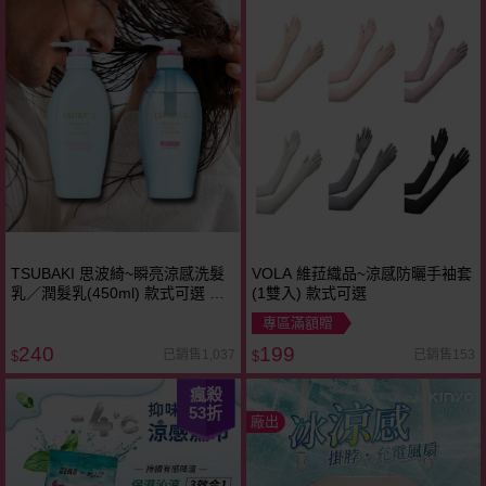
TSUBAKI 思波綺~瞬亮涼感洗髮
VOLA 維菈織品~涼感防曬手袖套
乳／潤髮乳(450ml) 款式可選 洗
(1雙入) 款式可選
髮精 日本原裝
專區滿額贈
240
199
已銷售1,037
已銷售153
$
$
瘋殺
53
折
廠出