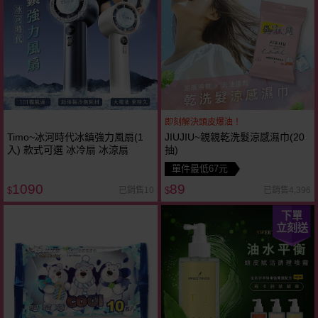
即刻解決頭皮爆油！
Timo~冰河時代冰鎮強力風扇(1
JIUJIU~親親乾洗髮涼感濕巾(20
入) 款式可選 冰冷扇 冰涼扇
抽)
單件最低67元
1090
89
已銷售10
已銷售4,396
$
$
下單
立刻送