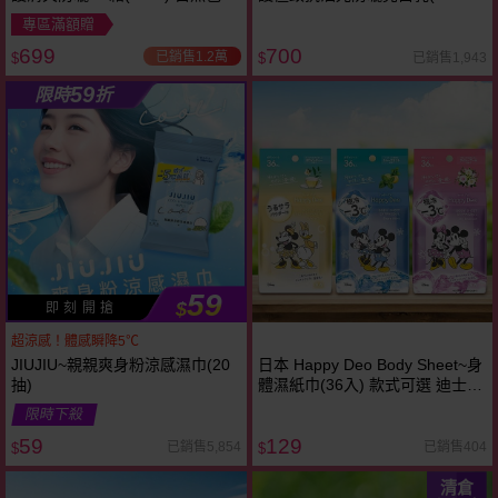
健康色／粉嫩色
太空科技防曬
專區滿額贈
699
700
已銷售1.2萬
已銷售1,943
$
$
59
限時
折
59
$
即 刻 開 搶
超涼感！體感瞬降5℃
JIUJIU~親親爽身粉涼感濕巾(20
日本 Happy Deo Body Sheet~身
抽)
體濕紙巾(36入) 款式可選 迪士尼
限定包裝．限量上市！
限時下殺
59
129
已銷售5,854
已銷售404
$
$
清倉