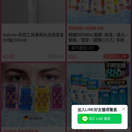
韓國面膜人氣銷售冠軍
Solone~彩妝工具專用水洗清潔液
韓國DERMAL面膜~保濕／美白／
EX版(100ml)
緊緻／清潔／調理(1片入) 多款可
選 ~人氣冠軍
單件最低10元
132
11
已銷售121萬
已銷售228
$
$
瘋殺
29
折
加
入LINE好友獲得驚喜折扣!
加入 LINE 帳號
高效鎖水深度滋養肌膚
日本熱賣小資保養首選