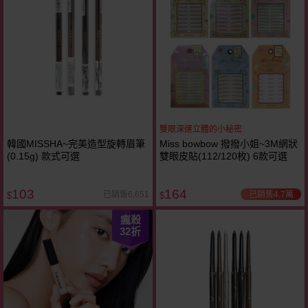
雙眼深邃立體的小秘密
韓國MISSHA~完美造型旋轉眉筆
Miss bowbow 撥撥小姐~3M網狀
(0.15g) 款式可選
雙眼皮貼(112/120枚) 6款可選
103
164
已銷售4.7萬
已銷售6,651
$
$
瘋殺
32
折