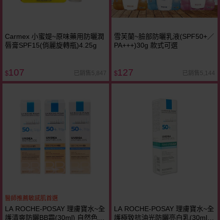
Carmex 小蜜媞~原味藥用防曬潤
雪芙蘭~臉部防曬乳液(SPF50+／
唇膏SPF15(俏麗旋轉瓶)4.25g
PA+++)30g 款式可選
107
127
已銷售5,847
已銷售5,144
$
$
醫師推薦敏感肌首選
LA ROCHE-POSAY 理膚寶水~全
LA ROCHE-POSAY 理膚寶水~全
護清爽防曬BB霜(30ml) 自然色／
護極致抗油光防曬亮白乳(30ml)