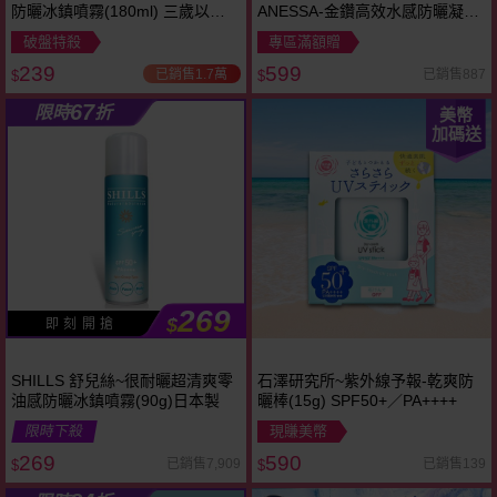
防曬冰鎮噴霧(180ml) 三歲以上
ANESSA-金鑽高效水感防曬凝膠
寶寶適用
(SPF50+)90g
破盤特殺
專區滿額贈
239
599
已銷售1.7萬
已銷售887
$
$
67
限時
折
美幣
加碼送
269
$
即 刻 開 搶
SHILLS 舒兒絲~很耐曬超清爽零
石澤研究所~紫外線予報-乾爽防
油感防曬冰鎮噴霧(90g)日本製
曬棒(15g) SPF50+／PA++++
限時下殺
現賺美幣
269
590
已銷售7,909
已銷售139
$
$