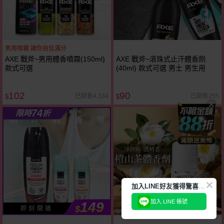
男用噴霧 讓你自信滿分
AXE 戰斧~男用體香噴霧(150ml)
AXE 戰斧~滾珠式止汗體香劑
款式可選
(40ml) 款式可選 男士 男生用
102
90
已銷售4,334
已銷售255
$
$
74
限時
折
加
入LINE好友獲得驚喜折扣!
加入 LINE 帳號
149
$
即 刻 開 搶