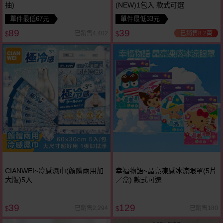
抽)
(NEW)1包入 款式可選
單件最低67元
單件最低33元
89
39
已銷售8.2萬
已銷售4,402
$
$
CIANWEI~冷感濕巾(顏體兩用加
幸福物語~晶亮凍感冰涼眼罩(5片
大版)5入
／盒) 款式可選
39
129
已銷售2,294
已銷售180
$
$