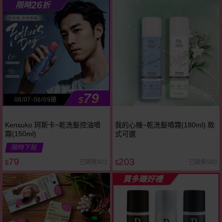
26
限時
折
79
$
08/07-08/09搶
Kensuko 珂斯卡~乾洗髮控油噴
我的心機~乾洗髮噴霧(180ml) 款
霧(150ml)
式可選
限時下殺
79
203
已銷售922
已銷售580
$
$
買多賺好禮