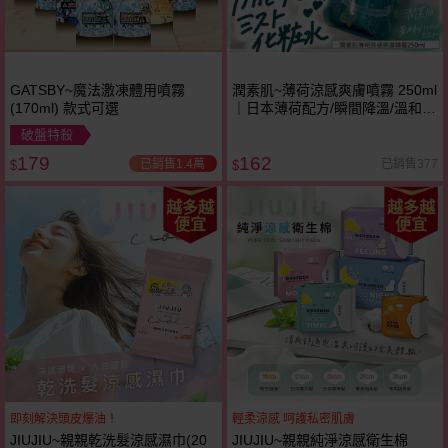
GATSBY~魔法激凍體用噴霧
潤素肌~薄荷涼感爽膚噴霧 250ml
(170ml) 款式可選
｜日本薄荷配方/瞬間降溫/溫和精
油/臉部身體適用
破盤特殺
179
162
已銷售1.4萬
已銷售377
$
$
越多越
越多越
便宜
便宜
即刻解決頭皮爆油！
輕柔涼感 呵護私密肌膚
JIUJIU~親親乾洗髮涼感濕巾(20
JIUJIU~親親純淨涼感衛生棉