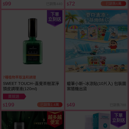
99
72
已銷售6萬
已銷售440
$
$
下單
立刻送
7種植物萃取溫和調理
SWEET TOUCH~直覺茶樹潔淨
蠟筆小新~冰涼貼(10片入) 包裝圖
頭皮調理液(120ml)
案隨機出貨
買就送
199
49
已銷售1.4萬
已銷售788
$
$
下單
越多越
立刻送
便宜