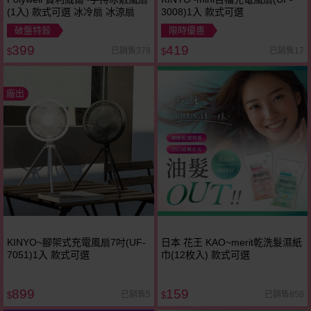
(1入) 款式可選 冰冷扇 冰涼扇
3008)1入 款式可選
破盤特殺
限時優惠
399
419
已銷售378
已銷售17
$
$
廠出
KINYO~腳架式充電風扇7吋(UF-
日本 花王 KAO~merit乾洗髮濕紙
7051)1入 款式可選
巾(12枚入) 款式可選
899
159
已銷售5
已銷售858
$
$