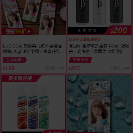
200
76
$
即 刻 開 搶
狂殺
折
輕鬆帶走扁塌油膩髮
LUCIDO-L 樂絲朵~L乾洗髮控油
JBLIN~植萃乾洗髮霧(60ml) 夜牡
噴霧(70g) 清新皂香／晨露花果／
丹／光海鹽／舞罌栗 3款可選
淨澈玫瑰／清澄白茶 款式可選
全年最低
多買多送
199
200
已銷售5,749
已銷售5,080
$
$
買多賺好禮