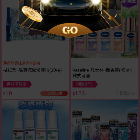
加碼送
薄荷除異味清涼好舒爽
拭拭樂~酷爽涼感潔膚巾(10抽)
Vaseline 凡士林~體香露(45ml)
款式可選
專區滿額贈
現賺美幣
19
123
已銷售2萬
已銷售2,494
$
$