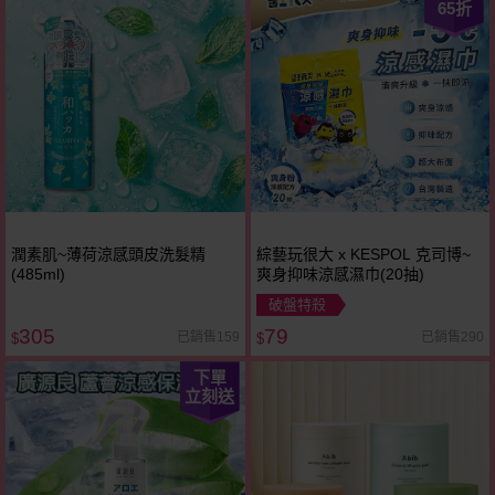
65
折
潤素肌~薄荷涼感頭皮洗髮精
綜藝玩很大 x KESPOL 克司博~
(485ml)
爽身抑味涼感濕巾(20抽)
破盤特殺
305
79
已銷售159
已銷售290
$
$
下單
立刻送