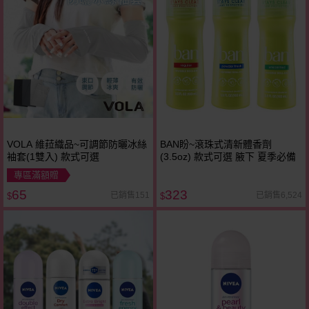
VOLA 維菈織品~可調節防曬冰絲
BAN盼~滾珠式清新體香劑
袖套(1雙入) 款式可選
(3.5oz) 款式可選 腋下 夏季必備
專區滿額贈
65
323
已銷售151
已銷售6,524
$
$