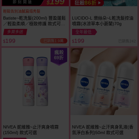
199
$
86
即 刻 開 搶
狂殺
折
輕鬆告別油膩扁塌秀髮
Batiste~乾洗髮(200ml) 豐盈蓬鬆
LUCIDO-L 樂絲朵~L乾洗髮控油
／輕盈柔順／極致修護 款式可選
噴霧(冰涼草本小蒼蘭)70g
雙效款
多買多送
全年最低
199
199
已銷售1.9萬
已銷售242
$
$
瘋殺
69
折
NIVEA 妮維雅~止汗爽身噴霧
NIVEA 妮維雅~止汗爽身乳液(香
(150ml) 款式可選
氛淨白系列)50ml 款式可選