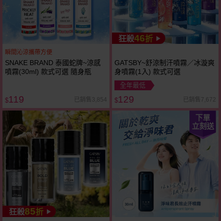
46
狂殺
折
瞬間沁涼攜帶方便
SNAKE BRAND 泰國蛇牌~涼感
GATSBY~舒涼制汗噴霧／冰漩爽
噴霧(30ml) 款式可選 隨身瓶
身噴霧(1入) 款式可選
全年最低
119
129
已銷售3,854
已銷售7,672
$
$
下單
立刻送
85
狂殺
折