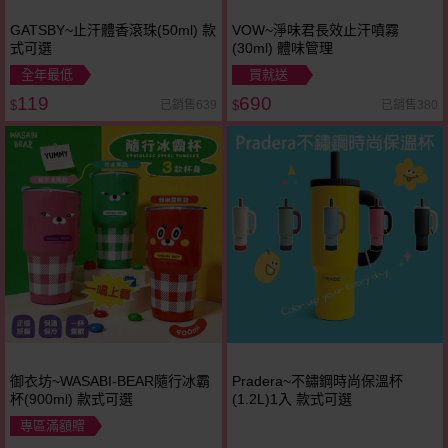
GATSBY~止汗體香滾珠(50ml) 款
VOW~淨味君長效止汗噴霧
式可選
(30ml) 體味管理
全年最低
買就送
119
690
已銷售639
已銷售380
$
$
御衣坊~WASABI-BEAR隨行冰霸
Pradera~不鏽鋼時尚保溫杯
杯(900ml) 款式可選
(1.2L)1入 款式可選
專區滿額贈