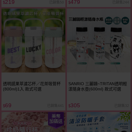
219
479
已銷售50
已銷售244
$
$
透明感果萃濾芯杯／花茶吸管杯
SANRIO 三麗鷗~TRITAN透明輕
(800ml)1入 款式可選
漾隨身水壺(600ml) 款式可選
69
305
已銷售441
已銷售32
$
$
美幣
加碼送