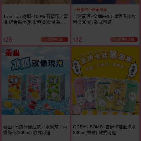
下班後的小確幸時光
Tree Top 樹頂~100% 石榴莓／蜜
台灣菸酒~金牌FREE啤酒風味飲
桃 綜合果汁(利樂包)200ml 款式
料(330ml) 款式可選
可選
25
32
已銷售1萬
已銷售1.3萬
$
$
泰山~冰鎮檸檬紅茶／水果茶／芭
OCEAN BOMB~吉伊卡哇氣泡水
樂綠茶(300ml) 款式可選
330ml(單罐) 款式可選