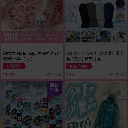
御衣坊~Hello Kitty珍奶隨行杯(豹
AMICA~707#純棉UV防曬止滑手
紋款)850ml(1入)
套(1雙入) 款式可選
現賺美幣
專區滿額贈
179
59
已銷售335
已銷售102
$
$
瘋殺
71
折