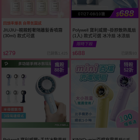
688
$
07/27-08/10搶
回頭率爆表 自帶氛圍感
JIUJIU~親親輕奢隔離髮香噴霧
Polywell 寶利威爾~掛脖散熱風扇
(30ml) 款式可選
(1入) 款式可選 冰冷扇 冰涼扇
限時下殺
279
688
已銷售1,425
已銷售93
$
$
瘋殺
特殺
88
折
52
折
Polywell 寶利威爾~手持冰敷風扇
KINYO~mini百檔充電風扇(UF-