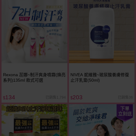
Rexona 蕊娜~制汗爽身噴霧(煥亮
NIVEA 妮維雅~玻尿酸養膚修復
系列)135ml 款式可選
止汗乳膏(50ml)
134
203
已銷售1,794
已銷售36
$
$
下單
立刻送