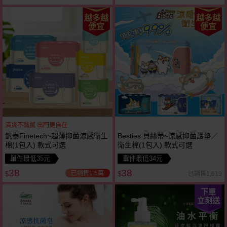
越多越
越多越
便宜
便宜
清爽不黏膩 出門更自在
釩泰Finetech~超薄抑菌涼感衛生
Besties 貝絲蒂~涼感抑菌護墊／
棉(1包入) 款式可選
衛生棉(1包入) 款式可選
單件最低35元
單件最低34元
38
38
已銷售1.5萬
已銷售1,619
$
$
下單
立刻送