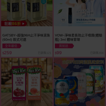
86
狂殺
折
GATSBY~超強96H止汗淨味滾珠
VOW~淨味君長效止汗噴霧(體驗
(60ml) 款式可選
瓶) 3ml 體味管理
全年最低
買就送
259
99
已銷售121
已銷售304
$
$