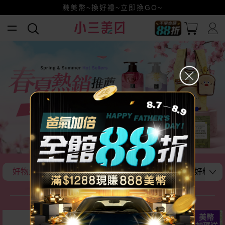
小三美日x全支付~美幣+全點折上折超划算
賺美幣~換好禮~立即換GO~
全館88折爸氣加倍！
好物大推薦!
開心沐浴時光 獨寵儀式感
在家吃好料!
好物大推薦!
美幣