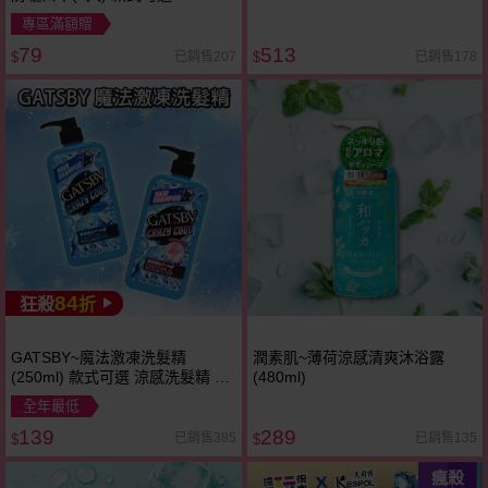
專區滿額贈
79
513
已銷售207
已銷售178
$
$
84
狂殺
折
GATSBY~魔法激凍洗髮精
潤素肌~薄荷涼感清爽沐浴露
(250ml) 款式可選 涼感洗髮精 控
(480ml)
油 薄荷 頭皮SPA
全年最低
139
289
已銷售385
已銷售135
$
$
瘋殺