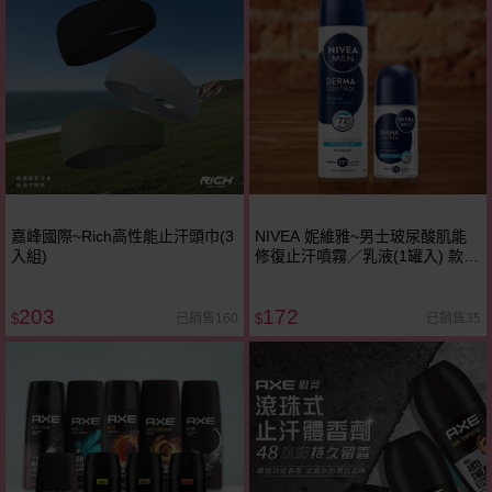
嘉峰國際~Rich高性能止汗頭巾(3
NIVEA 妮維雅~男士玻尿酸肌能
入組)
修復止汗噴霧／乳液(1罐入) 款式
可選
203
172
已銷售160
已銷售35
$
$