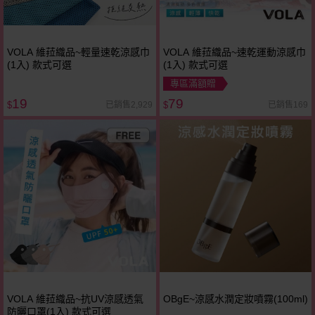
VOLA 維菈織品~輕量速乾涼感巾
VOLA 維菈織品~速乾運動涼感巾
(1入) 款式可選
(1入) 款式可選
專區滿額贈
19
79
已銷售2,929
已銷售169
$
$
VOLA 維菈織品~抗UV涼感透氣
OBgE~涼感水潤定妝噴霧(100ml)
防曬口罩(1入) 款式可選