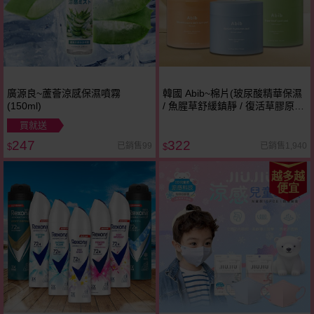
廣源良~蘆薈涼感保濕噴霧
韓國 Abib~棉片(玻尿酸精華保濕
(150ml)
/ 魚腥草舒緩鎮靜 / 復活草膠原蛋
白彈力 / LHA毛孔淨膚 / 穀胱甘太
買就送
維他命亮白)1罐入 款式可選
247
322
已銷售99
已銷售1,940
$
$
越多越
便宜