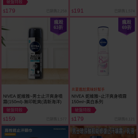
破盤特殺
179
191
已銷售2,258
已銷售1,574
$
$
瘋殺
瘋殺
63
折
69
折
炎夏尷尬異味好幫手
NIVEA 妮維雅~男士止汗爽身噴
NIVEA 妮維雅~止汗爽身噴霧
霧(150ml)-無印乾爽(清新海洋)
150ml~美白系列
破盤特殺
破盤特殺
159
179
已銷售1,577
已銷售8,121
$
$