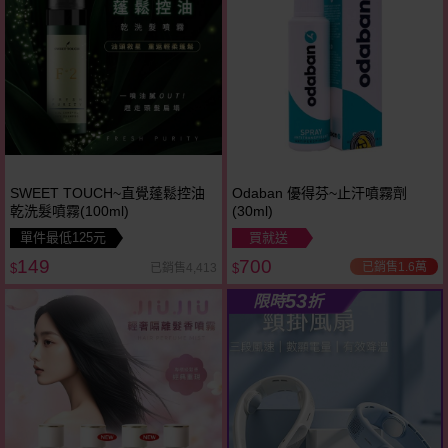
SWEET TOUCH~直覺蓬鬆控油
Odaban 優得芬~止汗噴霧劑
乾洗髮噴霧(100ml)
(30ml)
單件最低125元
買就送
149
700
已銷售1.6萬
已銷售4,413
$
$
53
限時
折