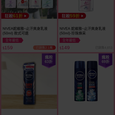
61
59
狂殺
折
狂殺
折
NIVEA妮維雅~止汗爽身乳液
NIVEA 妮維雅~止汗爽身乳液
(50ml) 款式可選
(50ml)-珍珠煥采
全年最低
全年最低
159
149
已銷售2.1萬
已銷售4,653
$
$
瘋殺
瘋殺
63
折
69
折