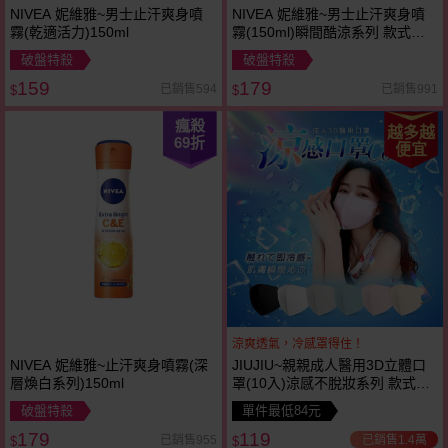
NIVEA 妮維雅~男士止汗爽身噴
NIVEA 妮維雅~男士止汗爽身噴
霧(乾適活力)150ml
霧(150ml)瞬間酷涼系列 款式可
選
破盤特殺
破盤特殺
159
179
已銷售594
已銷售991
$
$
瘋殺
越多越
69
折
便宜
涼爽透氣，冷感罩得住！
NIVEA 妮維雅~止汗爽身噴霧(深
JIUJIU~親親成人醫用3D立體口
層煥白系列)150ml
罩(10入)涼感不脫妝系列 款式可
選
破盤特殺
單件最低84元
179
119
已銷售1.4萬
已銷售955
$
$