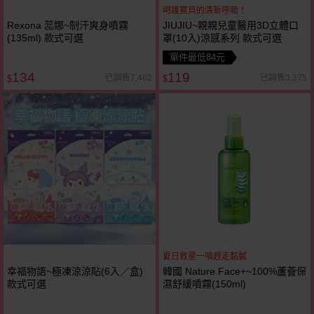
呵護寶貝的清新呼吸！
Rexona 蕊娜~制汗爽身噴霧
JIUJIU~親親兒童醫用3D立體口
(135ml) 款式可選
罩(10入)涼感系列 款式可選
單件最低84元
134
119
已銷售7,462
已銷售3,375
$
$
夏日救星一噴趕走黏膩
幸福物語~極凍涼涼貼(6入／盒)
韓國 Nature Face+~100%蘆薈保
款式可選
濕舒緩噴霧(150ml)