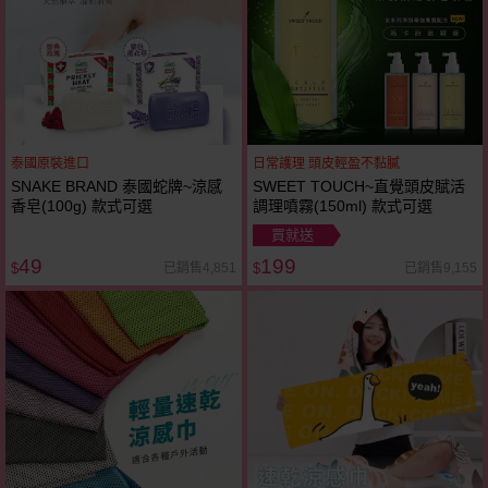
泰國原裝進口
日常護理 頭皮輕盈不黏膩
SNAKE BRAND 泰國蛇牌~涼感
SWEET TOUCH~直覺頭皮賦活
香皂(100g) 款式可選
調理噴霧(150ml) 款式可選
買就送
49
199
已銷售4,851
已銷售9,155
$
$