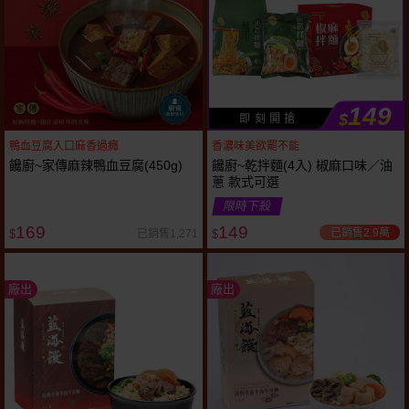
149
$
即 刻 開 搶
鴨血豆腐入口麻香過癮
香濃味美欲罷不能
饞廚~家傳麻辣鴨血豆腐(450g)
饞廚~乾拌麵(4入) 椒麻口味／油
蔥 款式可選
限時下殺
169
149
已銷售2.9萬
已銷售1,271
$
$
廠出
廠出