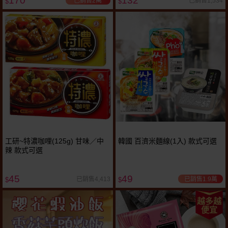
170
132
已銷售2萬
已銷售1,534
$
$
工研~特濃咖哩(125g) 甘味／中
韓國 百濟米麵線(1入) 款式可選
辣 款式可選
45
49
已銷售1.9萬
已銷售4,413
$
$
越多越
便宜