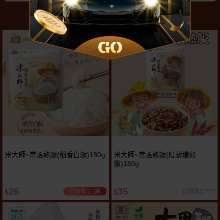
暖暖好菜輕鬆上桌
米大師~常溫熟飯(稻香白飯)180g
米大師~常溫熟飯(紅藜纖穀
飯)180g
26
35
已銷售1.1萬
已銷售2,767
$
$