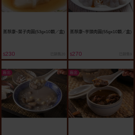
蒸荐康~葉子肉圓(53gx10顆／盒)
蒸荐康~芋頭肉圓(55gx10顆／盒)
230
270
已銷售20
已銷售9
$
$
廠出
廠出