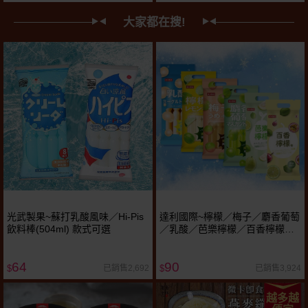
大家都在搜!
光武製果~蘇打乳酸風味／Hi-Pis
達利國際~檸檬／梅子／麝香葡萄
飲料棒(504ml) 款式可選
／乳酸／芭樂檸檬／百香檸檬味
冰棒(85gx7支) 款式可選 風味棒
冰棍
64
90
已銷售2,692
已銷售3,924
$
$
越多越