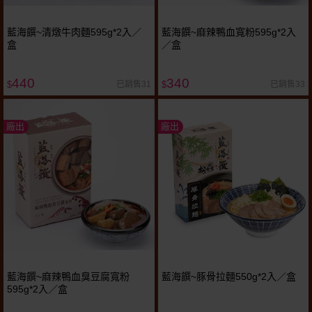
藍海饌~清燉牛肉麵595g*2入／
藍海饌~麻辣鴨血寬粉595g*2入
盒
／盒
440
340
已銷售31
已銷售33
$
$
廠出
廠出
藍海饌~麻辣鴨血臭豆腐寬粉
藍海饌~豚骨拉麵550g*2入／盒
595g*2入／盒