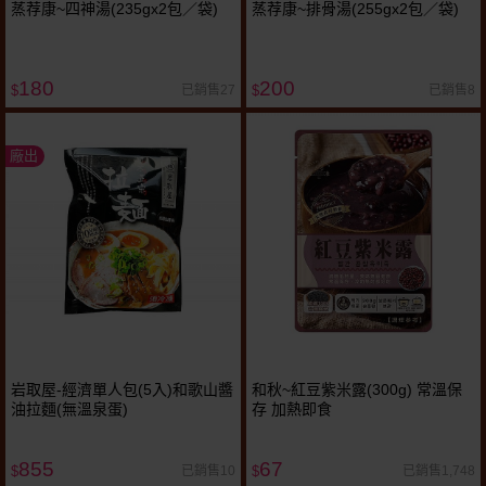
蒸荐康~四神湯(235gx2包／袋)
蒸荐康~排骨湯(255gx2包／袋)
180
200
已銷售27
已銷售8
$
$
廠出
岩取屋-經濟單人包(5入)和歌山醬
和秋~紅豆紫米露(300g) 常溫保
油拉麵(無溫泉蛋)
存 加熱即食
855
67
已銷售10
已銷售1,748
$
$