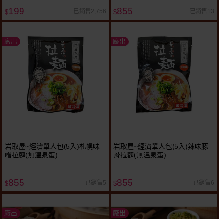
199
855
已銷售2,756
已銷售13
$
$
廠出
廠出
岩取屋~經濟單人包(5入)札幌味
岩取屋~經濟單人包(5入)辣味豚
噌拉麵(無溫泉蛋)
骨拉麵(無溫泉蛋)
855
855
已銷售5
已銷售6
$
$
廠出
廠出