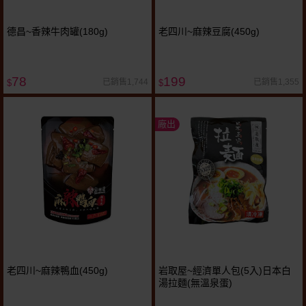
德昌~香辣牛肉罐(180g)
老四川~麻辣豆腐(450g)
78
199
已銷售1,744
已銷售1,355
$
$
廠出
老四川~麻辣鴨血(450g)
岩取屋~經濟單人包(5入)日本白
湯拉麵(無溫泉蛋)