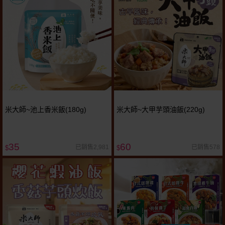
米大師~池上香米飯(180g)
米大師~大甲芋頭油飯(220g)
35
60
已銷售2,981
已銷售578
$
$