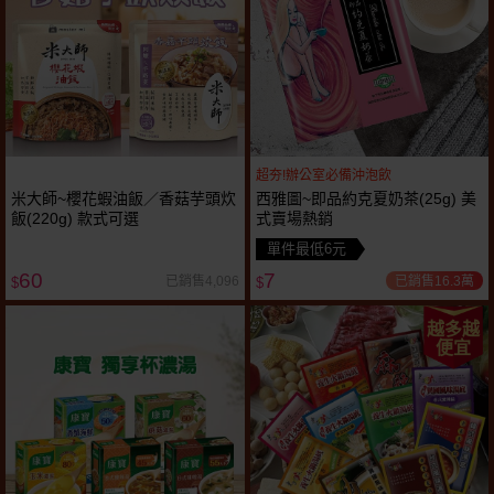
超夯!辦公室必備沖泡飲
米大師~櫻花蝦油飯／香菇芋頭炊
西雅圖~即品約克夏奶茶(25g) 美
飯(220g) 款式可選
式賣場熱銷
單件最低6元
60
7
已銷售16.3萬
已銷售4,096
$
$
越多越
便宜