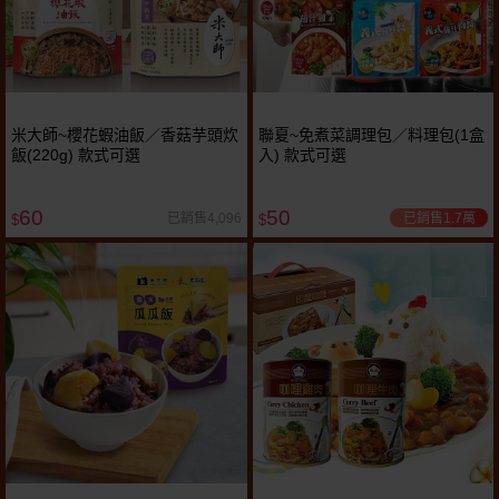
米大師~櫻花蝦油飯／香菇芋頭炊
聯夏~免煮菜調理包／料理包(1盒
飯(220g) 款式可選
入) 款式可選
60
50
已銷售1.7萬
已銷售4,096
$
$