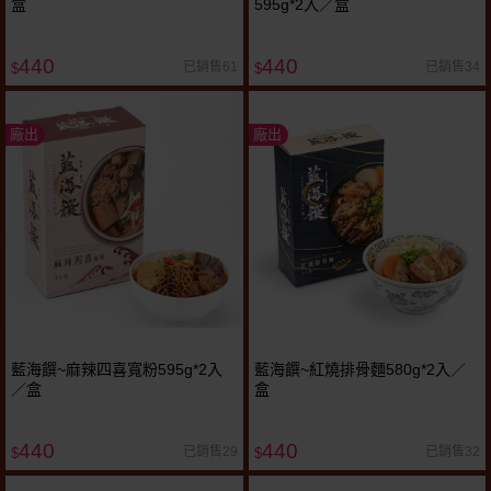
盒
595g*2入／盒
440
440
已銷售61
已銷售34
$
$
廠出
廠出
藍海饌~麻辣四喜寬粉595g*2入
藍海饌~紅燒排骨麵580g*2入／
／盒
盒
440
440
已銷售29
已銷售32
$
$