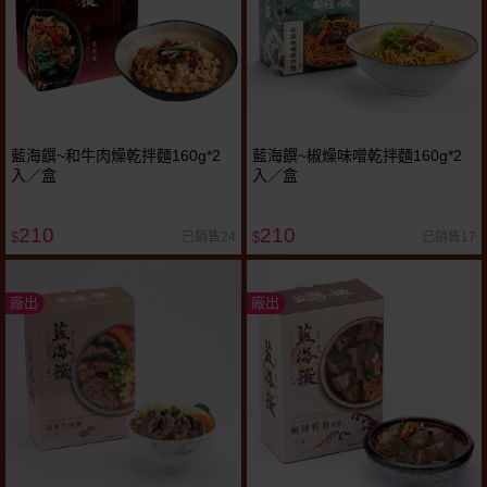
藍海饌~和牛肉燥乾拌麵160g*2
藍海饌~椒燥味噌乾拌麵160g*2
入／盒
入／盒
210
210
已銷售24
已銷售17
$
$
廠出
廠出