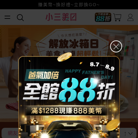
小三美日x全支付~美幣+全點折上折超划算
賺美幣~換好禮~立即換GO~
全館88折爸氣加倍！
網友好評！團購美食清單
加熱即食~好菜輕鬆端
全台