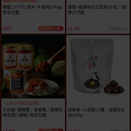
韓國熱賣午餐肉回購王
韓國 LOTTE 樂天~午餐肉(340g)
康寶~極湯味日式高湯(10包／袋)
款式可選
款式可選
88
139
已銷售3.1萬
已銷售1,365
$
$
一口扒下去胃口全打開
扒扒飯~雙椒醬／泰椒醬／麻辣花
經家味~小混蛋(小鐵、滷蛋綜合
椒泡菜(1罐裝) 款式可選
包)100g