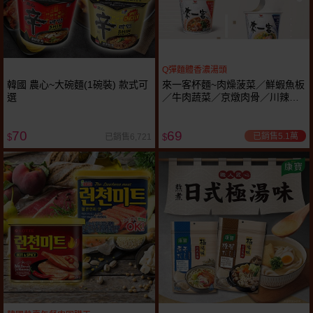
Q彈麵體香濃湯頭
韓國 農心~大碗麵(1碗裝) 款式可
來一客杯麵~肉燥菠菜／鮮蝦魚板
選
／牛肉蔬菜／京燉肉骨／川辣牛
肉／韓式泡菜 風味(3入) 款式可
選
70
69
已銷售5.1萬
已銷售6,721
$
$