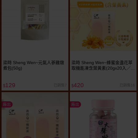
梁時 Sheng Wen~元氣人蔘雞燉
梁時 Sheng Wen~蜂蜜金盞花萃
煮包(50g)
取機能凍含葉黃素(20gx20入／
盒)
129
420
已銷售7
已銷售16
$
$
廠出
廠出