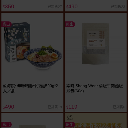
350
490
已銷售27
已銷售23
$
$
廠出
廠出
藍海饌~辛味噌豚骨拉麵590g*2
梁時 Sheng Wen~清燉牛肉麵燉
入／盒
煮包(60g)
490
119
已銷售19
已銷售6
$
$
廠出
廠出