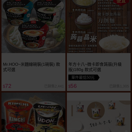
便宜
Mr.HOO~米麵線碗裝(1碗裝) 款
年方十八~微卡即食蒟蒻(升級
式可選
版)180g 款式可選
單件最低50元
72
56
已銷售2,441
已銷售1,305
$
$