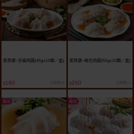
蒸荐康~牙齒肉圓(45gx10顆／盒)
蒸荐康~梅花肉圓(55gx10顆／盒)
180
250
已銷售31
已銷售12
$
$
廠出
廠出