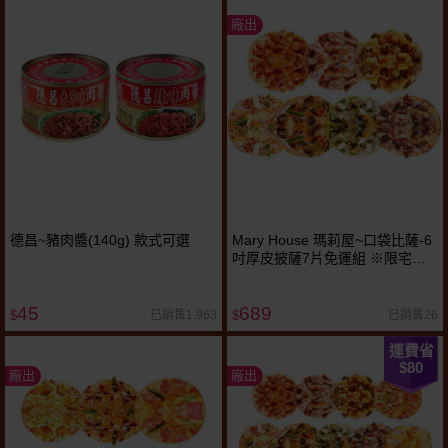
廠出
德昌~豬肉醬(140g) 款式可選
Mary House 瑪莉屋~口袋比薩-6
吋厚皮披薩7片免運組 ※限宅配
／無貨到付款
45
689
已銷售1,963
已銷售26
$
$
運費省
$80
廠出
廠出