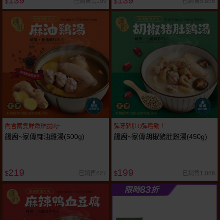
139
139
已銷售1,199
已銷售5,866
$
$
內含兩隻鮮嫩雞腿肉~
彈牙豬肚Q彈嚼勁！
饞廚~家傳麻油雞湯(500g)
饞廚~家傳胡椒豬肚雞湯(450g)
219
199
已銷售627
已銷售1,066
$
$
83
限時
折