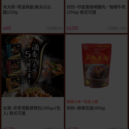
米大師~常溫熟飯(紫米瓜瓜
欣欣~印度風咖哩雞肉／咖哩牛肉
飯)220g
(250g) 款式可選
40
100
已銷售894
已銷售1,088
$
$
軟嫩入味一吃就上癮
台酒~非常酒藝調理包(185gx2包
和秋~麻辣豆腐(450g)
入) 款式可選