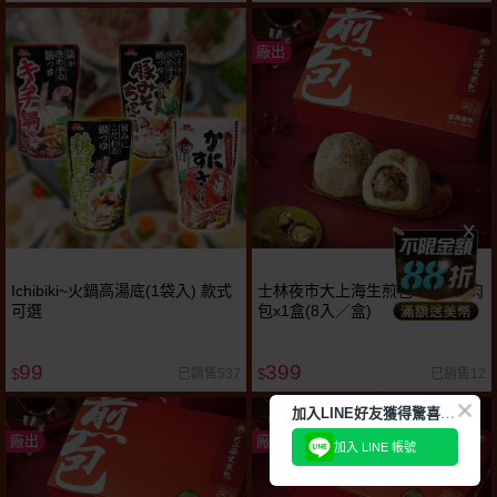
廠出
Ichibiki~火鍋高湯底(1袋入) 款式
士林夜市大上海生煎包~招牌鮮肉
可選
包x1盒(8入／盒)
99
399
已銷售537
已銷售12
$
$
加
入LINE好友獲得驚喜折扣!
廠出
廠出
加入 LINE 帳號