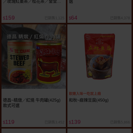
／玫瑰紅棗茶／桂花茶／金萱烏
選
龍茶／冬瓜茶／牛蒡黑豆茶／紫
米紅豆燕麥)／冰糖(茉莉金桔／茉
159
64
莉四季春／蜜桃果茶／菊花枸杞
已銷售1,125
已銷售4,378
$
$
金盞花茶／川貝水梨茶／川貝枇
杷／香蘋橙果伯爵茶)袋裝
(17gx15入) 款式可選
軟嫩入味一吃就上癮
德昌~精燉／紅燒 牛肉罐(425g)
和秋~麻辣豆腐(450g)
款式可選
119
139
已銷售3,452
已銷售5,866
$
$