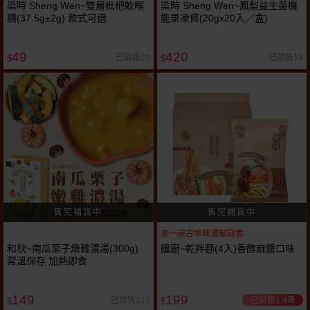
梁時 Sheng Wen~雙層枇杷軟喉
梁時 Sheng Wen~鳳梨益生菌機
糖(37.5g±2g) 款式可選
能果凍條(20gx20入／盒)
49
420
已銷售23
已銷售19
$
$
來一碗古早味濃郁麻香
和秋~南瓜栗子燉雞濃湯(300g)
饞廚~乾拌麵(4入)香醇麻醬口味
常溫保存 加熱即食
149
199
已銷售1.4萬
已銷售217
$
$