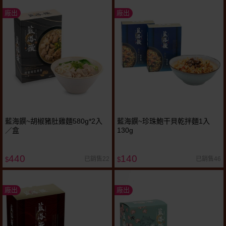
廠出
廠出
藍海饌~胡椒豬肚雞麵580g*2入
藍海饌~珍珠鮑干貝乾拌麵1入
／盒
130g
440
140
已銷售22
已銷售46
$
$
廠出
廠出