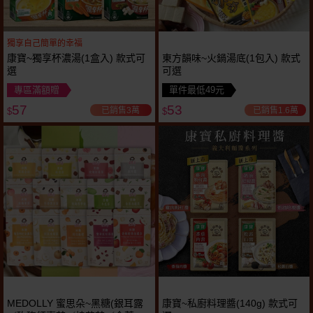
獨享自己簡單的幸福
康寶~獨享杯濃湯(1盒入) 款式可
東方韻味~火鍋湯底(1包入) 款式
選
可選
專區滿額贈
單件最低49元
57
53
已銷售3萬
已銷售1.6萬
$
$
MEDOLLY 蜜思朵~黑糖(銀耳露
康寶~私廚料理醬(140g) 款式可