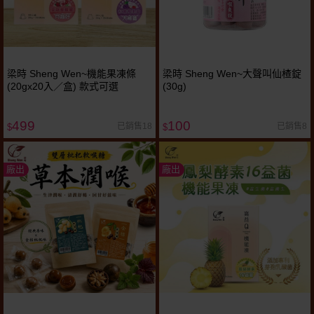
梁時 Sheng Wen~機能果凍條
梁時 Sheng Wen~大聲叫仙楂錠
(20gx20入／盒) 款式可選
(30g)
499
100
已銷售18
已銷售8
$
$
廠出
廠出