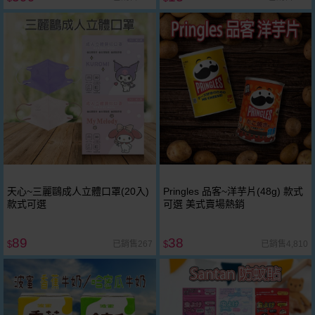
天心~三麗鷗成人立體口罩(20入)
Pringles 品客~洋芋片(48g) 款式
款式可選
可選 美式賣場熱銷
89
38
已銷售267
已銷售4,810
$
$