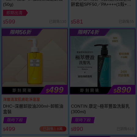
(50g)
餅套組SPF50／PA++++(1殼+兩
蕊-12g*2)
即期出清
599
581
已銷售130
已銷售55
$
$
56
74
限時
折
限時
折
499
890
$
$
即 刻 開 搶
即 刻 開 搶
深層清潔肌膚乾淨溜溜
DHC~深層卸妝油200ml~卸粧油
CONTIN 康定~極萃豐盈洗髮乳
盒裝
(300ml)
限時下殺
限時下殺
499
890
已銷售1.8萬
已銷售610
$
$