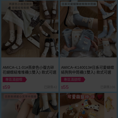
AMICA~L1-01#燕麥色小復古碎
AMICA~K140013#日系可愛蝴蝶
花蝴蝶結堆堆襪(1雙入) 款式可選
結狗狗中筒襪(1雙入) 款式可選
專區滿額贈
專區滿額贈
59
55
已銷售42
已銷售106
$
$