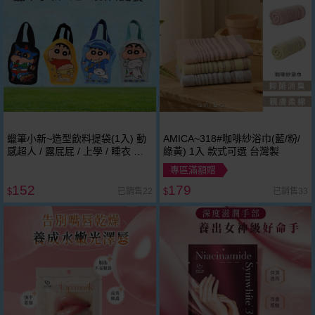
蠟筆小新~造型飲料提袋(1入) 動
AMICA~318#咖啡紗浴巾(藍/粉/
感超人 / 露屁屁 / 上學 / 睡衣 款
綠黃) 1入 款式可選 台灣製
式可選｜ 環保杯套／手搖杯提袋
專區滿額贈
152
179
已銷售22
已銷售33
$
$