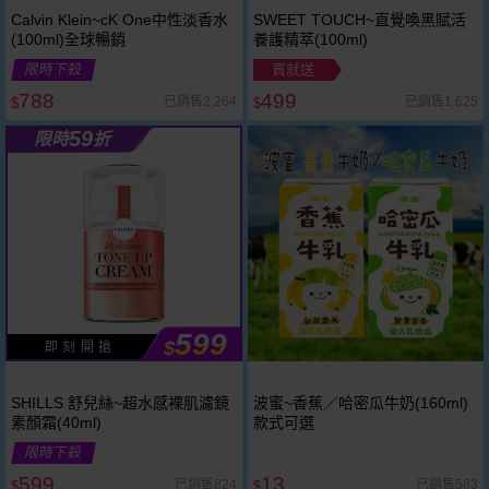
Calvin Klein~cK One中性淡香水
SWEET TOUCH~直覺喚黑賦活
(100ml)全球暢銷
養護精萃(100ml)
限時下殺
買就送
788
499
已銷售2,264
已銷售1,625
$
$
59
限時
折
599
$
即 刻 開 搶
SHILLS 舒兒絲~超水感裸肌濾鏡
波蜜~香蕉／哈密瓜牛奶(160ml)
素顏霜(40ml)
款式可選
限時下殺
599
13
已銷售824
已銷售583
$
$