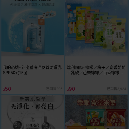
我的心機~外泌體海洋友善防曬乳
達利國際~檸檬／梅子／麝香葡萄
SPF50+(15g)
／乳酸／芭樂檸檬／百香檸檬味
冰棒(85gx7支) 款式可選 風味棒
冰棍
50
90
已銷售295
已銷售3,924
$
$