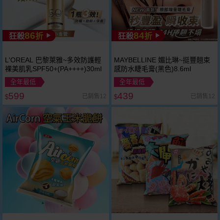
86
84
狂殺
折
狂殺
折
L'OREAL 巴黎萊雅~多效防護輕
MAYBELLINE 媚比琳~挺豐翹束
裸美肌乳SPF50+(PA++++)30ml
感防水睫毛膏(黑色)8.6ml
全年最低
全年最低
599
439
已銷售12
已銷售12
$
$