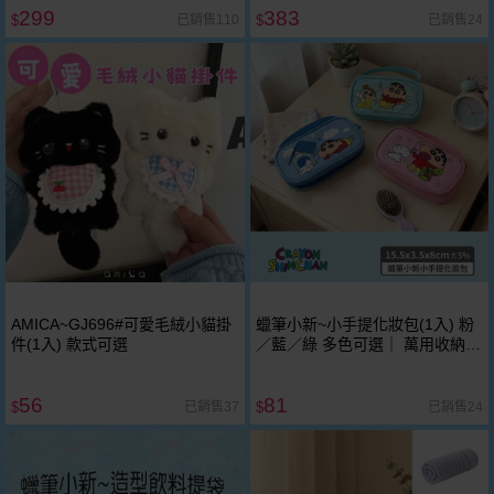
299
383
已銷售110
已銷售24
$
$
AMICA~GJ696#可愛毛絨小貓掛
蠟筆小新~小手提化妝包(1入) 粉
件(1入) 款式可選
／藍／綠 多色可選｜ 萬用收納包
／手提袋
56
81
已銷售37
已銷售24
$
$