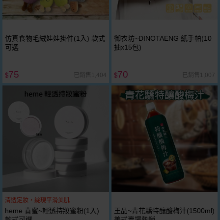
仿真食物毛絨娃娃掛件(1入) 款式
御衣坊~DINOTAENG 紙手帕(10
可選
抽x15包)
75
70
已銷售1,404
已銷售1,007
$
$
清透定妝，綻現平滑美肌
heme 喜蜜~輕透持妝蜜粉(1入)
王品~青花驕特釀酸梅汁(1500ml)
款式可選
美式賣場熱銷