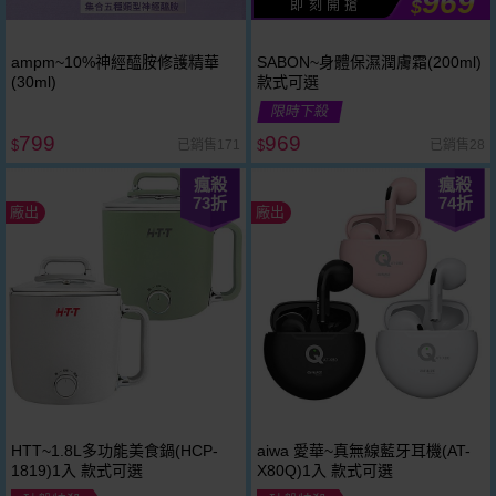
969
$
即 刻 開 搶
ampm~10%神經醯胺修護精華
SABON~身體保濕潤膚霜(200ml)
(30ml)
款式可選
限時下殺
799
969
已銷售171
已銷售28
$
$
瘋殺
瘋殺
73
折
74
折
廠出
廠出
HTT~1.8L多功能美食鍋(HCP-
aiwa 愛華~真無線藍牙耳機(AT-
1819)1入 款式可選
X80Q)1入 款式可選