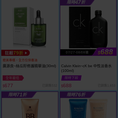
47
限時
折
688
79
$
07/27-08/08搶
狂殺
折
媲美專櫃，全方位保養油
廣源良~絲瓜籽修護精華油(30ml)
Calvin Klein~cK be 中性淡香水
(100ml)
全年最低
限時下殺
677
688
已銷售532
已銷售1,653
$
$
71
76
限時
折
限時
折