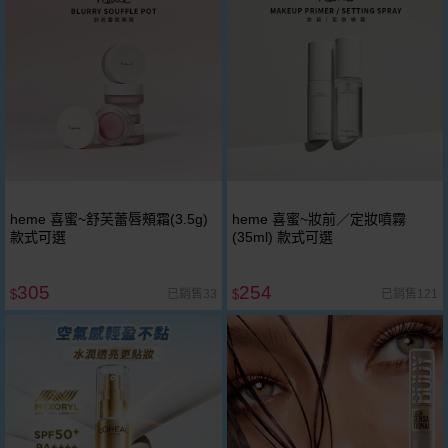
heme 喜蜜~舒芙蕾唇頰霜(3.5g)
heme 喜蜜~妝前／定妝噴霧
款式可選
(35ml) 款式可選
305
254
已銷售33
已銷售121
$
$