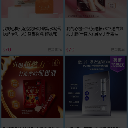
我的心機~角鯊烷細緻修護水凝唇
我的心機~2%菸醯胺+377透白煥
膜(5gx3片入) 唇部保濕 修護乾燥
亮手膜(一雙入) 居家手部護理 均
溫和代謝 親膚貼合
勻膚色 潤澤保濕
70
70
已銷售76
已銷售40
$
$
美幣
加碼送