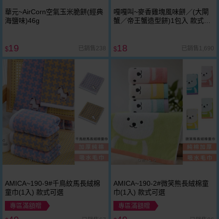
華元~AirCorn空氣玉米脆餅(經典
嘎嘎叫~麥香雞塊風味餅／(大閘
海鹽味)46g
蟹／帝王蟹造型餅)1包入 款式可
選
19
18
已銷售238
已銷售1,690
$
$
AMICA~190-9#千鳥紋馬長絨棉
AMICA~190-2#微笑熊長絨棉童
童巾(1入) 款式可選
巾(1入) 款式可選
專區滿額贈
專區滿額贈