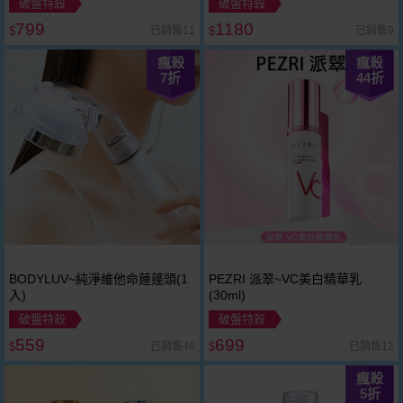
破盤特殺
破盤特殺
799
1180
已銷售11
已銷售9
$
$
瘋殺
瘋殺
7
折
44
折
BODYLUV~純淨維他命蓮蓬頭(1
PEZRI 派翠~VC美白精華乳
入)
(30ml)
破盤特殺
破盤特殺
559
699
已銷售46
已銷售12
$
$
瘋殺
5
折