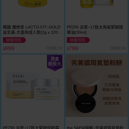
韓國 鍾根堂 LACTO-FIT~GOLD
PEZRI 派翠~17胜太角鯊緊緻精
益生菌-大童與成人款(2g x 120
華油(30ml)
入)罐裝 加鋅升級版
破盤特殺
破盤特殺
999
799
已銷售239
已銷售158
$
$
清倉
殺很大
PEZRI 派翠~17胜太緊緻逆齡霜
the SAEM得鮮~完美遮瑕氣墊粉