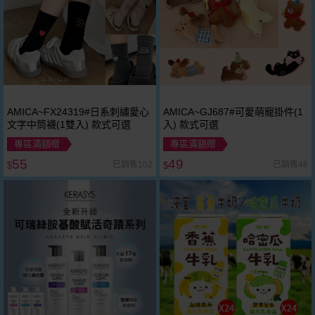
AMICA~FX24319#日系刺繡愛心
AMICA~GJ687#可愛萌寵掛件(1
文字中筒襪(1雙入) 款式可選
入) 款式可選
專區滿額贈
專區滿額贈
55
49
已銷售102
已銷售46
$
$