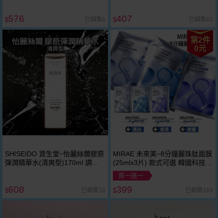
周潤澤 改善暗沉 水凝膜貼合 局
部濕敷
576
407
已銷售6
已銷售61
$
$
第2件
0元
SHISEIDO 資生堂~怡麗絲爾膠原
MIRAE 未來美~8分鐘麗珠肽面膜
彈潤精華水(清爽型)170ml 調理
(25mlx3片) 款式可選 韓國科技
膚質 補水保濕 維持肌膚彈力
提升細緻感 透亮穩定
買一送一
608
399
已銷售10
已銷售164
$
$