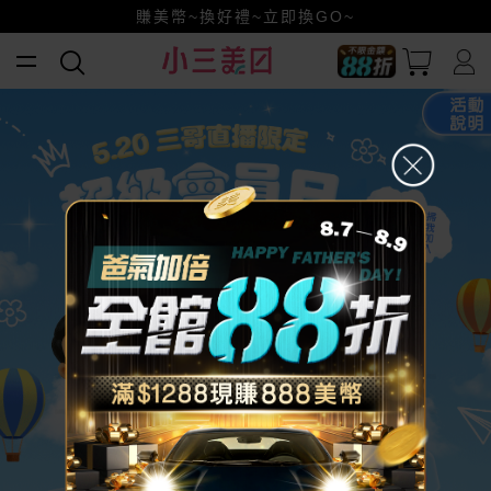
小三美日x全支付~美幣+全點折上折超划算
賺美幣~換好禮~立即換GO~
全館88折爸氣加倍！