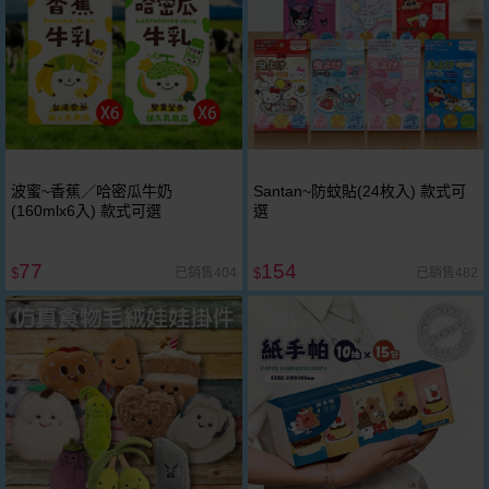
波蜜~香蕉／哈密瓜牛奶
Santan~防蚊貼(24枚入) 款式可
(160mlx6入) 款式可選
選
77
154
已銷售404
已銷售482
$
$