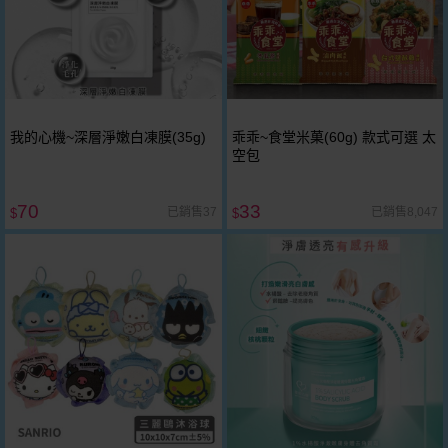
我的心機~深層淨嫩白凍膜(35g)
乖乖~食堂米菓(60g) 款式可選 太
空包
70
33
已銷售37
已銷售8,047
$
$