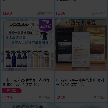
199
109
已銷售7,882
已銷售332
$
$
下單
立刻送
日本 白元~清水香室內／衣物消
D Light Coffee 小路光咖啡~咖啡
臭噴霧(400ml) 款式可選
豆(454g) 款式可選
買就送
239
285
已銷售963
已銷售54
$
$