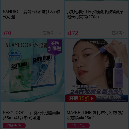
SANRIO 三麗鷗~沐浴球(1入) 款
我的心機~1%水楊酸淨澈嫩膚身
式可選
體去角質霜(270g)
70
172
已銷售8,573
已銷售71
$
$
美幣
加碼送
85
狂殺
折
SEXYLOOK 西西露~外泌體面膜
MAYBELLINE 媚比琳~控油貼貼
(35mlx4片) 款式可選
妝前精華(25ml)
現賺美幣
全年最低