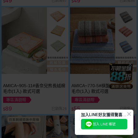
49
49
已銷售67
已銷售86
$
$
AMICA~905-11#香奈兒熊長絨棉
AMICA~770-5#棋盤條紋長絨棉
毛巾(1入) 款式可選
毛巾(1入) 款式可選
專區滿額贈
專區滿額贈
89
55
已銷售26
已銷售86
$
$
加
入LINE好友獲得驚喜折扣!
下單
加入 LINE 帳號
立刻送