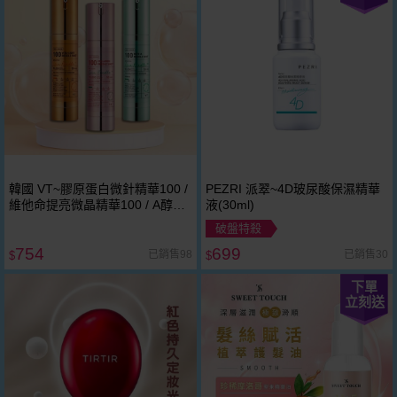
韓國 VT~膠原蛋白微針精華100 /
PEZRI 派翠~4D玻尿酸保濕精華
維他命提亮微晶精華100 / A醇微
液(30ml)
晶精華100(50ml) 款式可選
破盤特殺
754
699
已銷售98
已銷售30
$
$
下單
立刻送