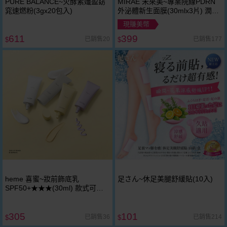
PURE BALANCE~火酵素孅盈窈
MIRAE 未來美~專業院線PDRN
窕速燃粉(3gx20包入)
外泌體新生面膜(30mlx3片) 潤澤
補水 穩定膚況 局部加強保濕
現賺美幣
611
399
已銷售20
已銷售177
$
$
heme 喜蜜~妝前飾底乳
足さん~休足美腿舒緩貼(10入)
SPF50+★★★(30ml) 款式可選
高規防護 補水修飾 妝前打底
305
101
已銷售36
已銷售214
$
$