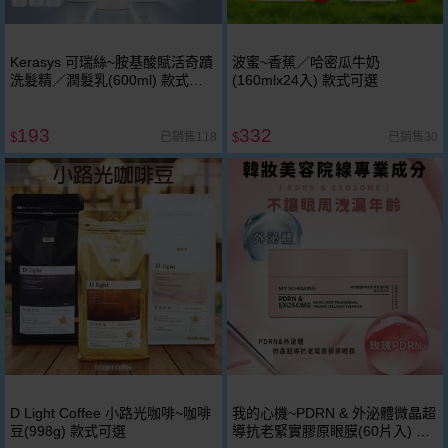
Kerasys 可瑞絲~胺基酸賦活奇蹟
波蜜~香蕉／哈密瓜牛奶
洗髮精／潤髮乳(600ml) 款式可
(160mlx24入) 款式可選
選
193
332
已銷售118
已銷售30
$
$
D Light Coffee 小路光咖啡~咖啡
我的心機~PDRN & 外泌體微晶超
豆(998g) 款式可選
導抗老緊實膠原眼膜(60片入) 眼