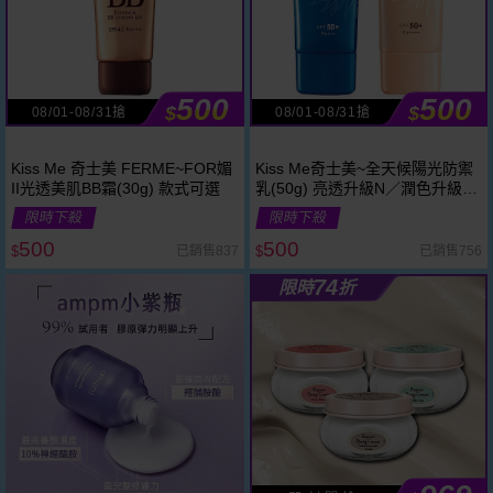
500
500
$
$
08/01-08/31搶
08/01-08/31搶
Kiss Me 奇士美 FERME~FOR媚
Kiss Me奇士美~全天候陽光防禦
II光透美肌BB霜(30g) 款式可選
乳(50g) 亮透升級N／潤色升級N
款式可選
限時下殺
限時下殺
500
500
已銷售837
已銷售756
$
$
74
限時
折