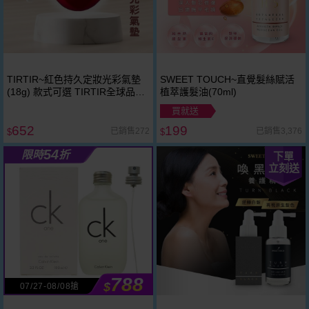
TIRTIR~紅色持久定妝光彩氣墊
SWEET TOUCH~直覺髮絲賦活
(18g) 款式可選 TIRTIR全球品牌
植萃護髮油(70ml)
大使 BTS金泰亨 V
買就送
652
199
已銷售272
已銷售3,376
$
$
54
限時
折
下單
立刻送
788
$
07/27-08/08搶