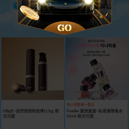
怡人的氣味一整天
OBgE~自然遮瑕粉底棒(13g) 款
Foellie 愛戀羞羞~私密護理香水
式可選
(5ml) 款式可選