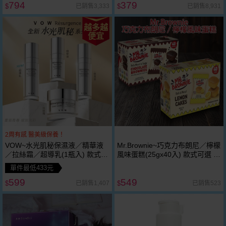
794
379
已銷售3,333
已銷售8,931
$
$
越多越
便宜
2周有感 醫美級保養！
VOW~水光肌秘保濕液／精華液
Mr.Brownie~巧克力布朗尼／檸檬
／拉絲霜／超導乳(1瓶入) 款式可
風味蛋糕(25gx40入) 款式可選 ※
選
限宅配
單件最低433元
599
549
已銷售1,407
已銷售523
$
$