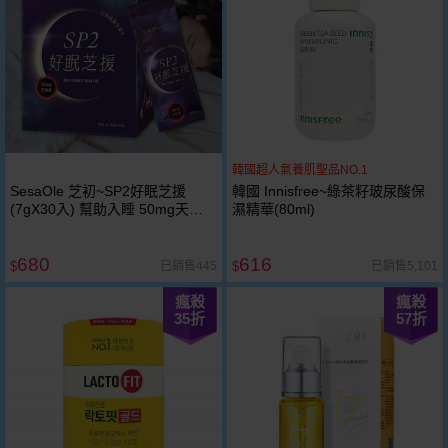
韓國超人氣養肌聖品NO.1
SesaOle 芝初~SP2好眠芝援
韓國 Innisfree~綠茶籽玻尿酸保
(7gX30入) 幫助入睡 50mg天然
濕精華(80ml)
芝麻素 日本純維生素E
680
616
已銷售445
已銷售5,101
$
$
瘋殺
瘋殺
35
折
57
折