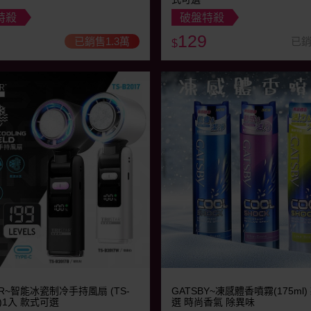
特殺
破盤特殺
129
已銷售1.3萬
已銷
$
AR~智能冰瓷制冷手持風扇 (TS-
GATSBY~凍感體香噴霧(175ml
B)1入 款式可選
選 時尚香氣 除異味