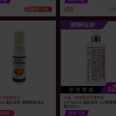
下殺
限時下殺
59
已銷售1.5萬
已銷
$
58
限時
折
$
即 刻 開 搶
!清爽頭皮水
毛躁、受損髮質光澤修護
OCUS 蕾舒法克~甜橘頭皮涼水
LA FOCUS 蕾舒法克~119救急
裝)300ml
滿額贈
限時下殺