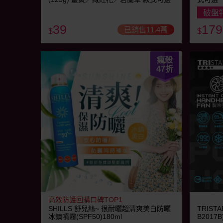
破盤
39
179
已銷售11.4萬
$
$
瘋殺
47
折
高效防護回購口碑TOP1
SHILLS 舒兒絲~ 很耐曬超清爽美白防曬
TRIST
冰鎮噴霧(SPF50)180ml
B2017