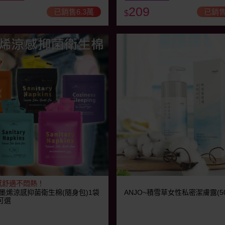
209
已銷售6.3萬
已銷售
$
感舒適不悶熱！
墨烯涼感抑菌衛生棉(隨身包)1袋
ANJO~積雪草女性私密潔膚露(50
可選