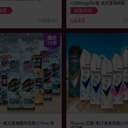
C(500mg)500錠 美式賣場熱銷
優惠
破盤特殺
449
已銷售591
已
$
瘋殺
71
折
Y~魔法激凍體用噴霧(170ml) 款
Rexona 蕊娜~制汗爽身噴霧(135
式可選