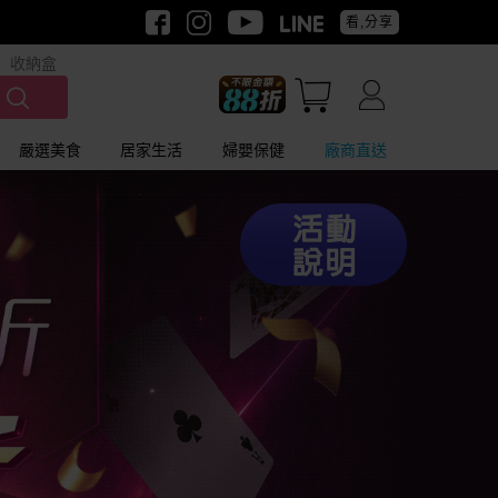
看,分享
收納盒
嚴選美食
居家生活
婦嬰保健
廠商直送