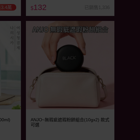
132
3.4萬
已銷售1,336
$
0ml)
ANJO~無瑕疵遮瑕粉餅組合(10gx2) 款式
可選