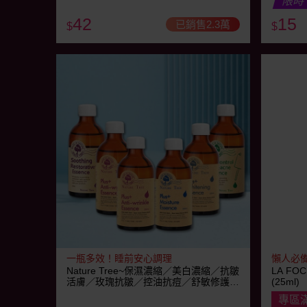
限時
42
15
已銷售2.3萬
$
$
一瓶多效！睡前安心調理
懶人必備
Nature Tree~保濕濃縮／美白濃縮／抗皺
LA F
活膚／玫瑰抗皺／控油抗痘／舒敏修護
(25ml)
精華液(250ml) 6款可選
專區