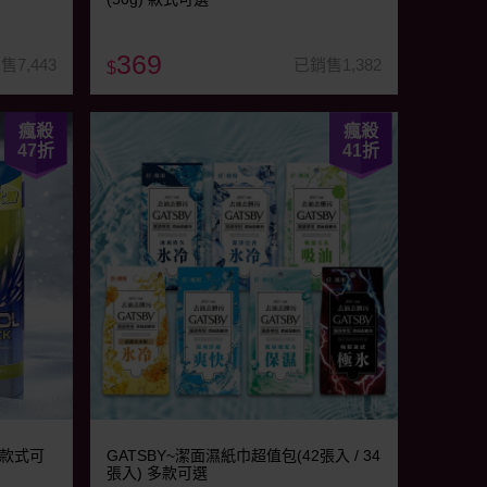
369
售7,443
已銷售1,382
$
瘋殺
瘋殺
47
折
41
折
) 款式可
GATSBY~潔面濕紙巾超值包(42張入 / 34
張入) 多款可選