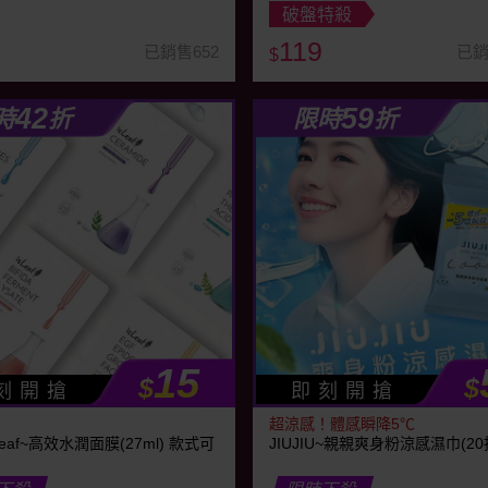
破盤特殺
119
已銷售652
已銷
$
42
59
時
折
限時
折
15
$
$
刻 開 搶
即 刻 開 搶
超涼感！體感瞬降5℃
Leaf~高效水潤面膜(27ml) 款式可
JIUJIU~親親爽身粉涼感濕巾(20