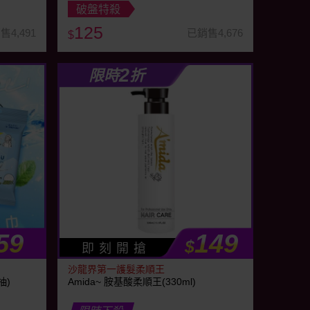
破盤特殺
125
售4,491
已銷售4,676
$
2
限時
折
59
149
$
即 刻 開 搶
沙龍界第一護髮柔順王
抽)
Amida~ 胺基酸柔順王(330ml)