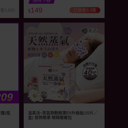
限時下殺
149
售5,839
已銷售5.9萬
$
209
菁露(瓶
溫美活~蒸氣熱敷眼罩EX升級版(15片／
盒) 發熱眼罩 眼睛暖暖包