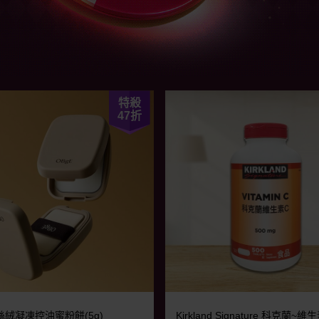
特殺
47
折
~絲絨凝凍控油蜜粉餅(5g)
Kirkland Signature 科克蘭~維