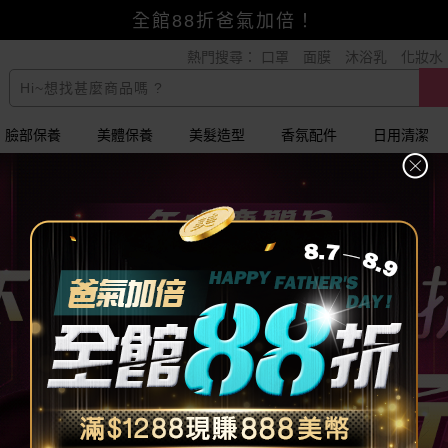
全館88折爸氣加倍！
熱門搜尋：
口罩
面膜
沐浴乳
化妝水
小三美日x全支付~美幣+全點折上折超划算
賺美幣~換好禮~立即換GO~
臉部保養
美體保養
美髮造型
香氛配件
日用清潔