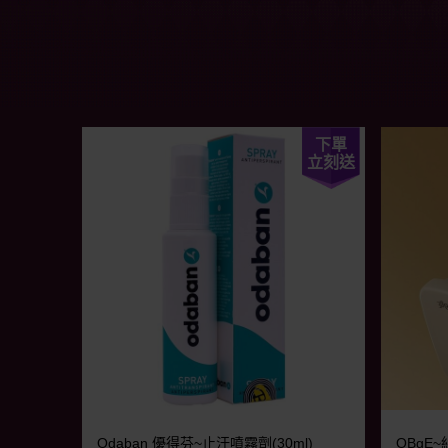
下單
立刻送
Odaban 優得芬~止汗噴霧劑(30ml)
OBgE