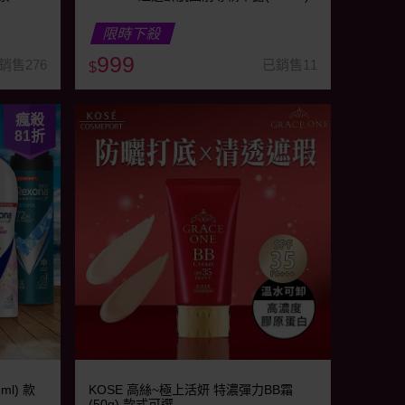
限時下殺
999
銷售276
已銷售11
$
瘋殺
81
折
ml) 款
KOSE 高絲~極上活妍 特濃彈力BB霜
(50g) 款式可選