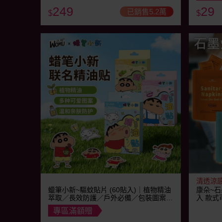
249
29
已銷售5.2萬
$
$
清透涼
蠟筆小新~驅蚊貼片 (60貼入)｜植物精油
康朵~石
萃取／長效防護／戶外必備／包裝圖案隨
入 款式
機
專區滿額贈