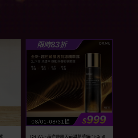
83
限時
折
999
$
08/01-08/31搶
生素
DR.WU~超逆齡肌因前導精華露(150ml)