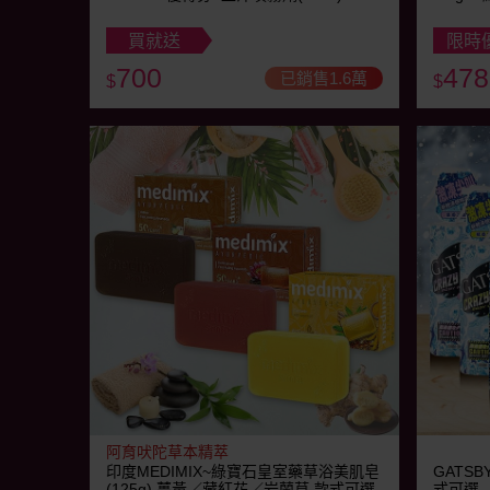
買就送
限時
700
478
已銷售1.6萬
$
$
阿育吠陀草本精萃
印度MEDIMIX~綠寶石皇室藥草浴美肌皂
GATSB
(125g) 薑黃／藏紅花／岩蘭草 款式可選
式可選