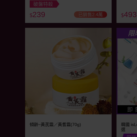
破盤特殺
239
493
已銷售2.4萬
$
$
限
即 
傾齡~黃芪霜／黃耆霜(70g)
韓國 is
選