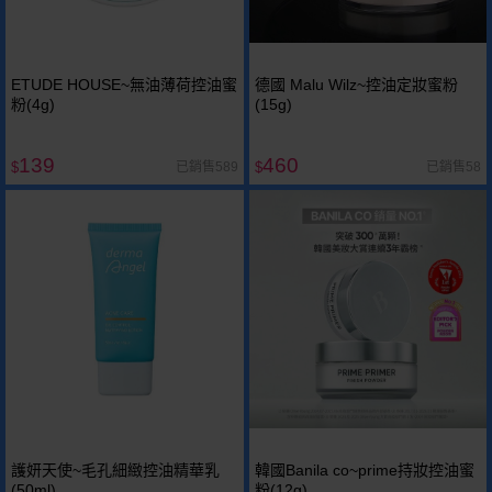
ETUDE HOUSE~無油薄荷控油蜜
德國 Malu Wilz~控油定妝蜜粉
粉(4g)
(15g)
139
460
已銷售589
已銷售58
$
$
護妍天使~毛孔細緻控油精華乳
韓國Banila co~prime持妝控油蜜
(50ml)
粉(12g)