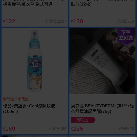
檬馬鞭草/薰衣草 款式可選
貼片(12枚)
122
130
已銷售2,637
已銷售750
$
$
下單
立刻送
驅除蚊子小黑蚊
優品x柴語錄~Cool涼防蚊液
烏克蘭 BEAUTYDERM~鋅1%+綠
(100ml)
茶舒緩涼感面膜(75g)
買就送
169
225
已銷售196
已銷售28
$
$