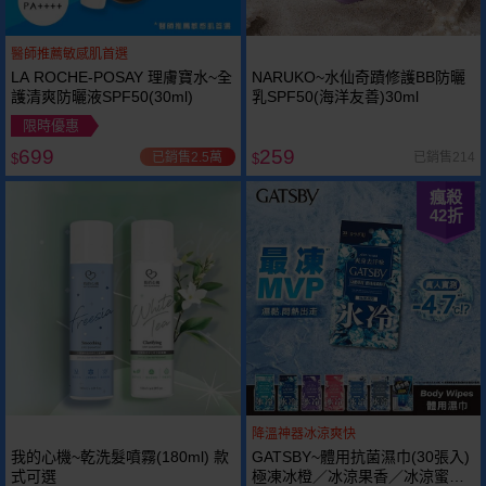
醫師推薦敏感肌首選
LA ROCHE-POSAY 理膚寶水~全
NARUKO~水仙奇蹟修護BB防曬
護清爽防曬液SPF50(30ml)
乳SPF50(海洋友善)30ml
限時優惠
699
259
已銷售2.5萬
已銷售214
$
$
瘋殺
42
折
降溫神器冰涼爽快
我的心機~乾洗髮噴霧(180ml) 款
GATSBY~體用抗菌濕巾(30張入)
式可選
極凍冰橙／冰涼果香／冰涼蜜桃