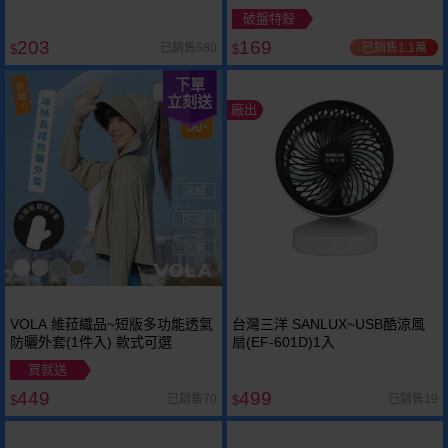
／冰涼無香／冰涼皂香／極地海
破盤特殺
洋 款式可選
203
169
已銷售1.1萬
已銷售580
$
$
下單
立刻送
廠出
VOLA 維菈織品~短版多功能透氣
台灣三洋 SANLUX~USB酷涼風
防曬外套(1件入) 款式可選
扇(EF-601D)1入
買就送
449
499
已銷售70
已銷售19
$
$