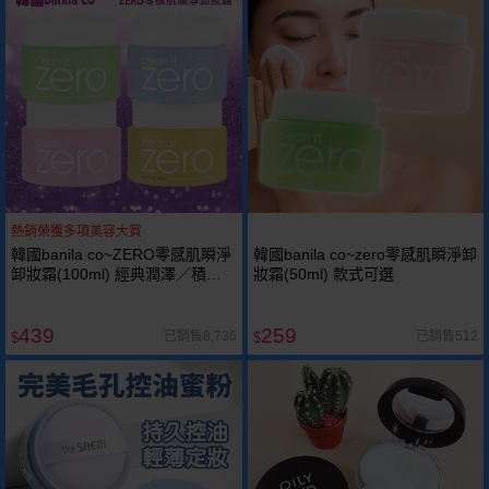
熱銷榮獲多項美容大賞
韓國banila co~ZERO零感肌瞬淨
韓國banila co~zero零感肌瞬淨卸
卸妝霜(100ml) 經典潤澤／積雪
妝霜(50ml) 款式可選
草舒敏／茶樹控油／煥采人參 款
式可選
439
259
已銷售8,736
已銷售512
$
$