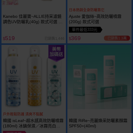
日本熱銷全身防曬靠它
Kanebo 佳麗寶~ALLIE持采濾鏡
Ajuste 愛伽絲~高效防曬噴霧
調色UV防曬乳(40g) 款式可選 海
(200g) 款式可選
洋友善
單件最低333元
519
369
已銷售1.3萬
已銷售1,446
$
$
美幣
加碼送
戶外輕鬆防護 清爽不黏膩
韓國 isLeaf~超水感高效防曬噴霧
韓國 RiRe~亮麗煥采防曬素顏霜
(180ml) 冰鎮保濕／冰霧亮白／
SPF50+(40ml)
溫和舒緩 款式可選