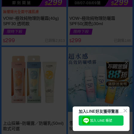
299
299
$
$
即 刻 開 搶
08/07-08/09搶
無懼陽光全面守護肌膚
VOW~極效純物理防曬霜(40g)
VOW~極效純物理防曬霜
SPF30 透明款
SPF50(潤色)30ml
限時下殺
限時下殺
299
299
已銷售2,813
已銷售146
$
$
加
入LINE好友獲得驚喜折扣!
加入 LINE 帳號
上山採藥~防曬露／防曬乳(50ml)
雪芙蘭~超水感高效防曬噴霧
款式可選
50g(SPF50+) 款式可選