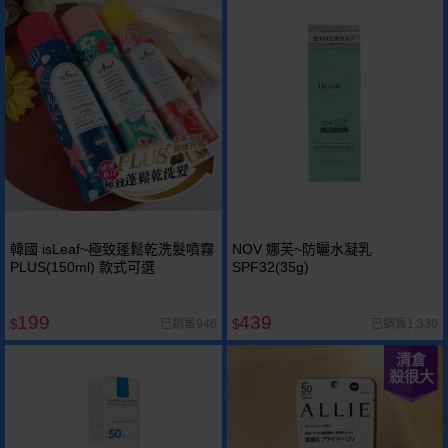
韓國 isLeaf~極致蓬鬆乾洗髮噴霧
NOV 娜芙~防曬水凝乳
PLUS(150ml) 款式可選
SPF32(35g)
199
439
已銷售946
已銷售1,330
$
$
清倉
殺很大