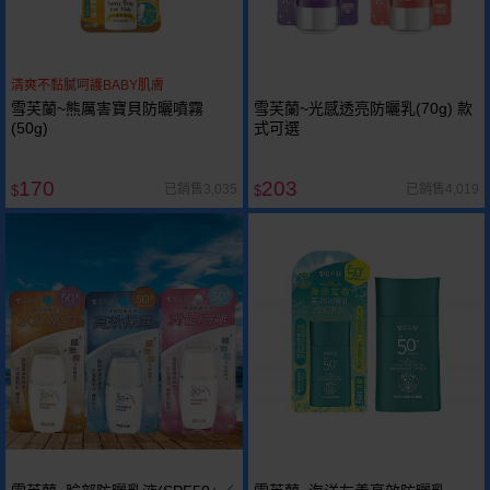
清爽不黏膩呵護BABY肌膚
雪芙蘭~熊厲害寶貝防曬噴霧
雪芙蘭~光感透亮防曬乳(70g) 款
(50g)
式可選
170
203
已銷售3,035
已銷售4,019
$
$