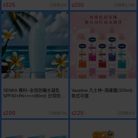
326
200
已銷售100
已銷售1,093
$
$
SENKA 專科~全效防曬水凝乳
Vaseline 凡士林~潤膚露(320ml)
SPF50+PA++++(80ml) 日常防曬
款式可選
首選~~
299
225
已銷售780
已銷售850
$
$