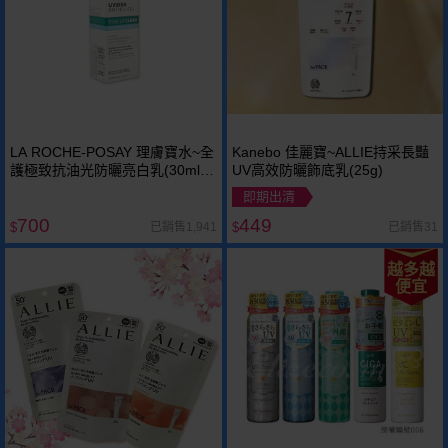
LA ROCHE-POSAY 理膚寶水~全
Kanebo 佳麗寶~ALLIE持采長豔
護極致抗油光防曬亮白乳(30ml)
UV高效防曬飾底乳(25g)
太空科技防曬
即期出清
700
449
已銷售1,941
已銷售31
$
$
越多越
便宜