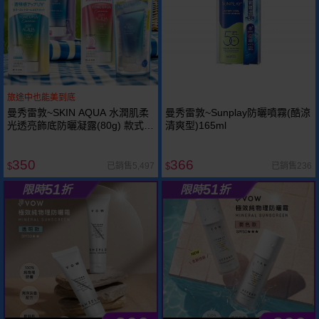
旅途中也能美到底
曼秀雷敦~SKIN AQUA 水潤肌柔
曼秀雷敦~Sunplay防曬噴霧(酷涼
光透亮飾底防曬凝露(80g) 款式可
清爽型)165ml
選
350
366
已銷售5,497
已銷售236
$
$
51
51
限時
折
限時
折