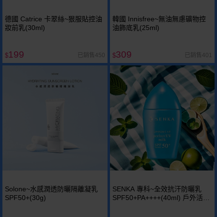
德國 Catrice 卡翠絲~狠服貼控油
韓國 Innisfree~無油無慮礦物控
妝前乳(30ml)
油飾底乳(25ml)
199
309
已銷售450
已銷售401
$
$
Solone~水感潤透防曬隔離凝乳
SENKA 專科~全效抗汗防曬乳
SPF50+(30g)
SPF50+PA++++(40ml) 戶外活動
首選~~