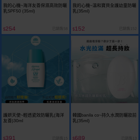
我的心機~海洋友善保濕高效防曬
我的心機~溫和寶貝全護幼童防曬
乳SPF50 (35ml)
乳(35ml)
254
152
已銷售58
已銷售152
$
$
護妍天使~輕透瓷效防曬乳(海洋
韓國banila co~持久水潤防曬妝前
友善)30ml
乳(35ml)
391
689
已銷售15
已銷售13
$
$