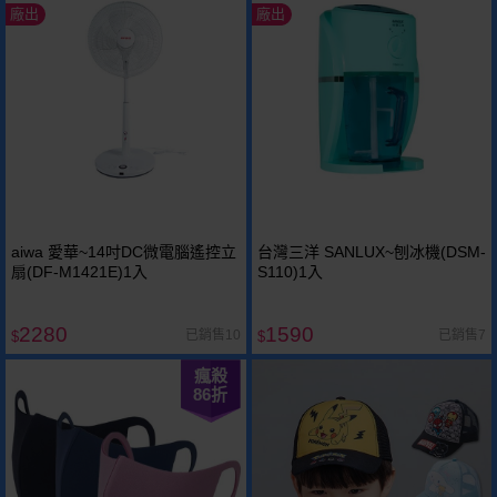
廠出
廠出
aiwa 愛華~14吋DC微電腦遙控立
台灣三洋 SANLUX~刨冰機(DSM-
扇(DF-M1421E)1入
S110)1入
2280
1590
已銷售10
已銷售7
$
$
瘋殺
86
折