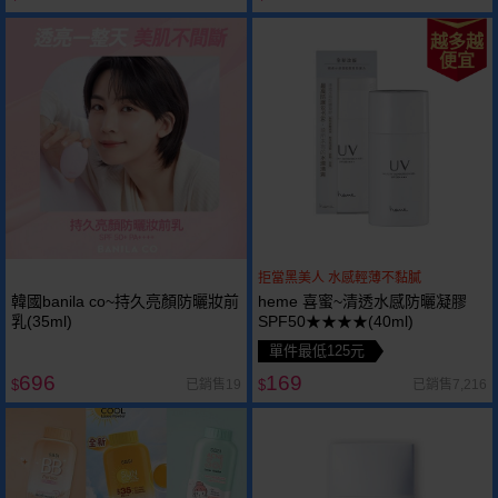
越多越
便宜
拒當黑美人 水感輕薄不黏膩
韓國banila co~持久亮顏防曬妝前
heme 喜蜜~清透水感防曬凝膠
乳(35ml)
SPF50★★★★(40ml)
單件最低125元
696
169
已銷售19
已銷售7,216
$
$