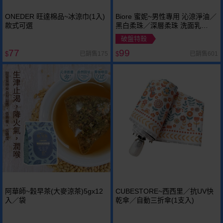
ONEDER 旺達棉品~冰涼巾(1入)
Biore 蜜妮~男性專用 沁涼淨油／
款式可選
黑白柔珠／深層柔珠 洗面乳
(100g) 款式可選
破盤特殺
77
99
已銷售175
已銷售601
$
$
阿華師~穀早茶(大麥涼茶)5gx12
CUBESTORE~西西里／抗UV快
入／袋
乾傘／自動三折傘(1支入)