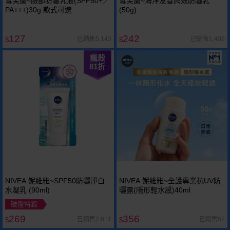
雪芙蘭~臉部防曬乳液(SPF50+／
雪芙蘭~海洋友善高效防曬乳
PA+++)30g 款式可選
(50g)
127
242
已銷售5,143
已銷售1,409
$
$
瘋殺
81
折
NIVEA 妮維雅~SPF50防曬淨白
NIVEA 妮維雅~全護專業抗UV防
水凝乳 (90ml)
曬露(隱形輕水感)40ml
破盤特殺
269
356
已銷售2,811
已銷售52
$
$