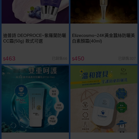
迪普詩 DEOPROCE~紫羅蘭防曬
Elizecosmo~24K黃金蠶絲防曬美
CC霜(50g) 款式可選
白素顏霜(40ml)
463
450
已銷售66
已銷售307
$
$