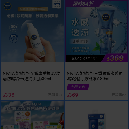
84
限時
折
369
$
08/07-08/11搶
NIVEA 妮維雅~全護專業抗UV妝
NIVEA 妮維雅~三重防護水感防
前防曬精華(透潤美肌)30ml
曬凝乳(涼感舒緩)180ml
限時下殺
336
369
已銷售27
已銷售63
$
$