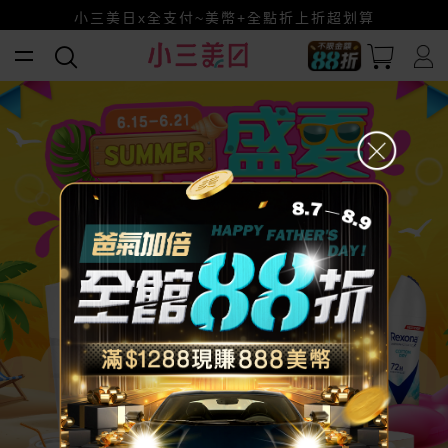
全館88折爸氣加倍！
小三美日x全支付~美幣+全點折上折超划算
賺美幣~換好禮~立即換GO~