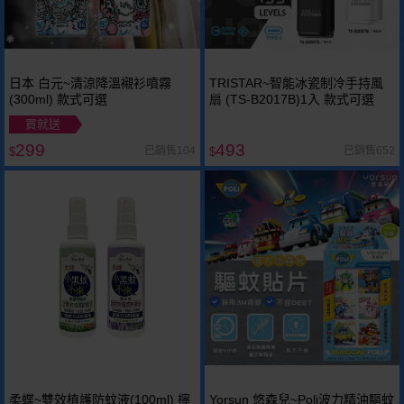
日本 白元~清涼降溫襯衫噴霧
TRISTAR~智能冰瓷制冷手持風
(300ml) 款式可選
扇 (TS-B2017B)1入 款式可選
買就送
299
493
已銷售104
已銷售652
$
$
柔蝶~雙效植護防蚊液(100ml) 檸
Yorsun 悠森兒~Poli波力精油驅蚊