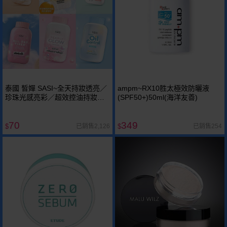
泰國 皙嬋 SASI~全天持妝透亮／
ampm~RX10胜太極效防曬液
珍珠光感亮彩／超效控油持妝／
(SPF50+)50ml(海洋友善)
BB全效完美粉底／涼感防曬控油
／淨膚舒敏控油粉(50g) 款式可選
70
349
已銷售2,126
已銷售254
$
$