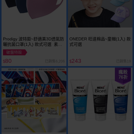
Prodigy 波特鉅~舒適美3D透氣防
ONEDER 旺達棉品~童帽(1入) 款
曬抗菌口罩(1入) 款式可選 素色
式可選
成人口罩
破盤特殺
80
243
已銷售6,206
已銷售19
$
$
瘋殺
76
折