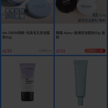
the SAEM得鮮~完美毛孔控油蜜
韓國 Apieu~髮根控油蜜粉(5g) 髮
粉(5g)
粉
130
131
已銷售1.1萬
已銷售212
$
$