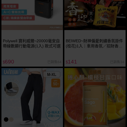
Polywell 寶利威爾~20000毫安自
BEIWED~財神偏愛刺繡香氛掛件
帶線數顯行動電源(1入) 款式可選
(桂花)1入｜車用香氛／招財香包
／汽車香水掛飾／開運御守
690
141
已銷售64
已銷售34
$
$