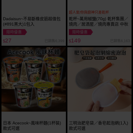
超人氣!你與廚神只差乾杯
Dadaisun~不易斷橡皮筋超值包
乾杯~萬用椒鹽(70g) 乾杯集團／
(#891黑大)1包入
燒肉／居酒屋／燒肉專賣店 中秋
限時優惠
限時優惠
27
149
已銷售6,399
已銷售6,163
$
$
日本 Acecook~風味杯麵(1杯裝)
三明治肥皂袋／香皂起泡網(1入)
款式可選
款式可選