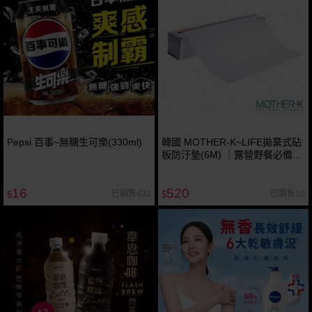
Pepsi 百事~無糖生可樂(330ml)
韓國 MOTHER-K~LIFE拋棄式砧
板防汙墊(6M) ｜露營野餐必備／
廚房烹飪神器／拋棄式砧板／寶
寶副食品備料墊
16
520
已銷售432
已銷售10
$
$