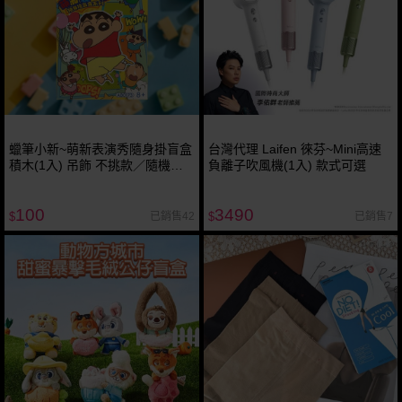
蠟筆小新~萌新表演秀隨身掛盲盒
台灣代理 Laifen 徠芬~Mini高速
積木(1入) 吊飾 不挑款／隨機出
負離子吹風機(1入) 款式可選
貨
100
3490
已銷售42
已銷售7
$
$