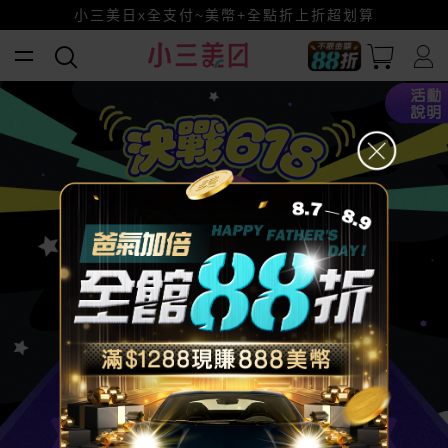
小三美日x全支付~美幣+全點折上折超划算
賺美幣~換好禮~立即換GO~
全館88折爸氣加倍！