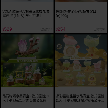
VOLA 維菈~UV對策涼感機能防
黑師傅~捲心酥(楊枝甘露口
曬褲 黑(1件入) 尺寸可選｜
味)400g
UPF50+／涼感長褲／機車族防曬
／寬版顯瘦／冰絲排汗速乾褲
529
254
已銷售33
已銷售92
$
$
晶石物語水晶盲盒 (款式隨機) 1
晶彩靈樹能量水晶盲盒 款式隨機
入｜夢幻夜燈／辦公桌發光療癒
(1入)｜夢幻童話樹／樹脂公仔盒
擺飾／微縮景觀盆景盒玩／生日
玩／辦公室微景觀／桌面療癒擺