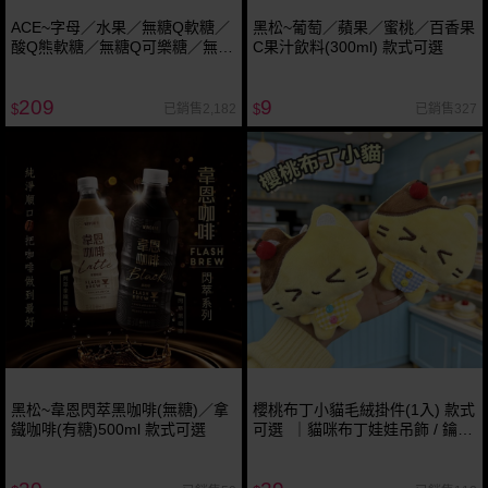
ACE~字母／水果／無糖Q軟糖／
黑松~葡萄／蘋果／蜜桃／百香果
酸Q熊軟糖／無糖Q可樂糖／無糖
C果汁飲料(300ml) 款式可選
Q軟糖甜莓蜜桃(1袋裝) 款式可選
209
9
已銷售2,182
已銷售327
$
$
黑松~韋恩閃萃黑咖啡(無糖)／拿
櫻桃布丁小貓毛絨掛件(1入) 款式
鐵咖啡(有糖)500ml 款式可選
可選 ｜貓咪布丁娃娃吊飾 / 鑰匙
圈包包配件 / 辦公室療癒小物 / 聖
誕生日交換禮物