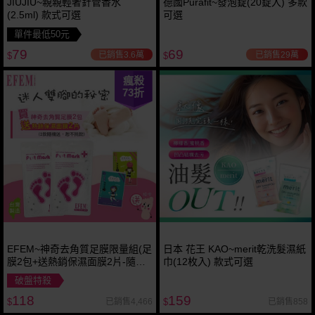
JIUJIU~親親輕奢針管香水
德國Purafit~發泡錠(20錠入) 多款
(2.5ml) 款式可選
可選
單件最低50元
79
69
已銷售3.6萬
已銷售29萬
$
$
瘋殺
73
折
EFEM~神奇去角質足膜限量組(足
日本 花王 KAO~merit乾洗髮濕紙
膜2包+送熱銷保濕面膜2片-隨機
巾(12枚入) 款式可選
送)
破盤特殺
118
159
已銷售4,466
已銷售858
$
$