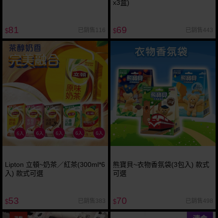
x3盒)
81
69
已銷售116
已銷售443
$
$
Lipton 立頓~奶茶／紅茶(300ml*6
熊寶貝~衣物香氛袋(3包入) 款式
入) 款式可選
可選
53
70
已銷售383
已銷售498
$
$