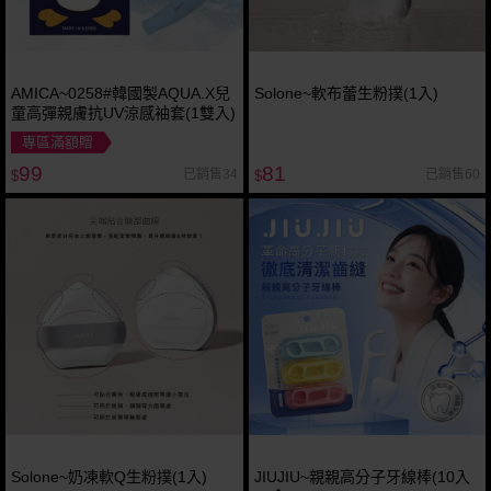
AMICA~0258#韓國製AQUA.X兒
Solone~軟布蕾生粉撲(1入)
童高彈親膚抗UV涼感袖套(1雙入)
專區滿額贈
99
81
已銷售34
已銷售60
$
$
Solone~奶凍軟Q生粉撲(1入)
JIUJIU~親親高分子牙線棒(10入