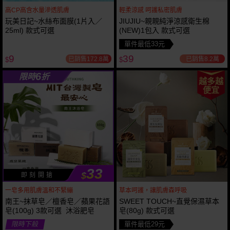
高CP高含水量滲透肌膚
輕柔涼感 呵護私密肌膚
玩美日記~水絲布面膜(1片入／
JIUJIU~親親純淨涼感衛生棉
25ml) 款式可選
(NEW)1包入 款式可選
單件最低33元
9
39
已銷售172.8萬
已銷售8.2萬
$
$
6
限時
折
越多越
便宜
33
$
即 刻 開 搶
一皂多用肌膚溫和不緊繃
草本呵護，讓肌膚森呼吸
南王~抹草皂／檀香皂／蘋果花語
SWEET TOUCH~直覺保濕草本
皂(100g) 3款可選 沐浴肥皂
皂(80g) 款式可選
限時下殺
單件最低29元