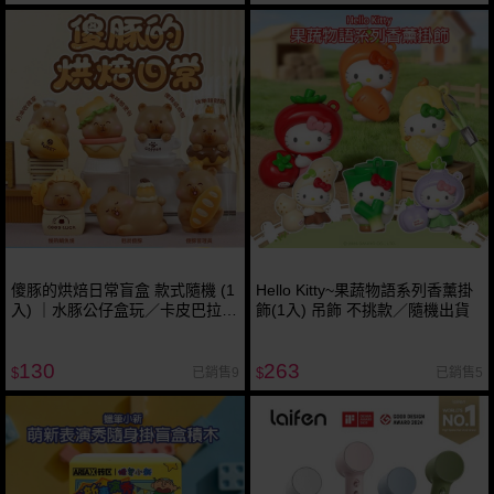
傻豚的烘焙日常盲盒 款式隨機 (1
Hello Kitty~果蔬物語系列香薰掛
入) ｜水豚公仔盒玩／卡皮巴拉桌
飾(1入) 吊飾 不挑款／隨機出貨
上療癒擺飾／烘焙甜點微縮模型
／生日聖誕交換禮物
130
263
已銷售9
已銷售5
$
$