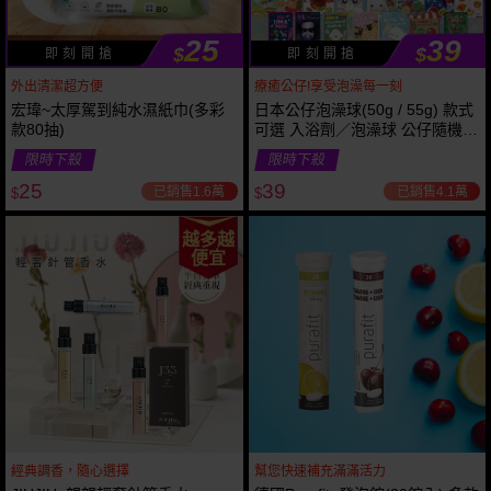
25
39
$
$
即 刻 開 搶
即 刻 開 搶
外出清潔超方便
療癒公仔!享受泡澡每一刻
宏瑋~太厚駕到純水濕紙巾(多彩
日本公仔泡澡球(50g / 55g) 款式
款80抽)
可選 入浴劑／泡澡球 公仔隨機出
貨
限時下殺
限時下殺
25
39
已銷售1.6萬
已銷售4.1萬
$
$
越多越
便宜
經典調香，隨心選擇
幫您快速補充滿滿活力