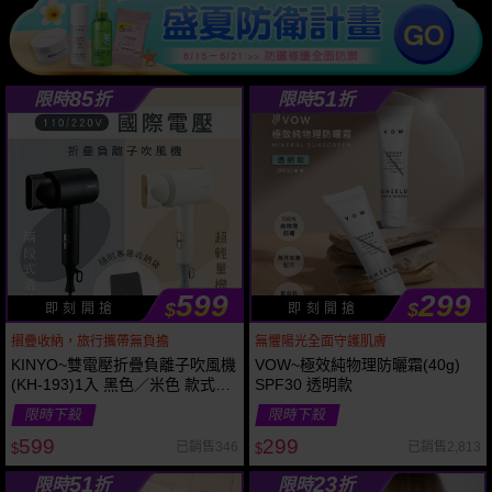
85
51
限時
折
限時
折
599
299
$
$
即 刻 開 搶
即 刻 開 搶
摺疊收納，旅行攜帶無負擔
無懼陽光全面守護肌膚
KINYO~雙電壓折疊負離子吹風機
VOW~極效純物理防曬霜(40g)
(KH-193)1入 黑色／米色 款式可
SPF30 透明款
選 附專屬收納袋
限時下殺
限時下殺
599
299
已銷售346
已銷售2,813
$
$
51
23
限時
折
限時
折