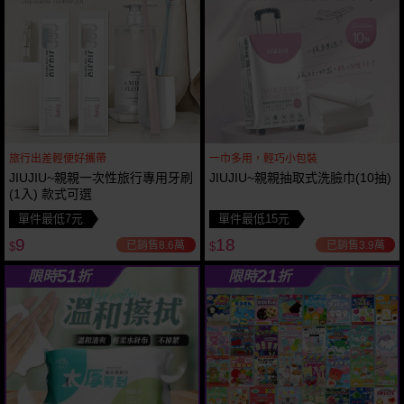
旅行出差輕便好攜帶
一巾多用，輕巧小包裝
JIUJIU~親親一次性旅行專用牙刷
JIUJIU~親親抽取式洗臉巾(10抽)
(1入) 款式可選
單件最低7元
單件最低15元
9
18
已銷售8.6萬
已銷售3.9萬
$
$
51
21
限時
折
限時
折