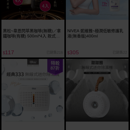
黑松~韋恩閃萃黑咖啡(無糖)／拿
NIVEA 妮維雅~極潤低敏修護乳
鐵咖啡(有糖) 500ml*4入 款式可
液(無香版)400ml
選
117
305
已銷售216
已銷售22
$
$
特殺
87
折