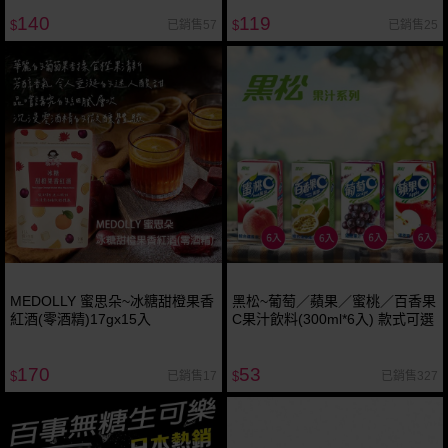
聖誕交換禮物
件／聖誕生日交換禮物
140
119
已銷售57
已銷售25
$
$
MEDOLLY 蜜思朵~冰糖甜橙果香
黑松~葡萄／蘋果／蜜桃／百香果
紅酒(零酒精)17gx15入
C果汁飲料(300ml*6入) 款式可選
170
53
已銷售17
已銷售327
$
$