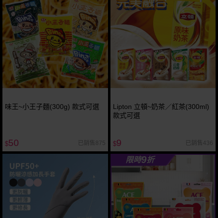
味王~小王子麵(300g) 款式可選
Lipton 立頓~奶茶／紅茶(300ml)
款式可選
50
9
已銷售875
已銷售436
$
$
9
限時
折