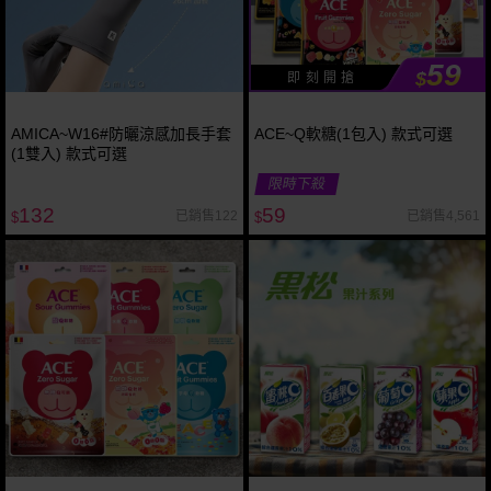
59
$
即 刻 開 搶
AMICA~W16#防曬涼感加長手套
ACE~Q軟糖(1包入) 款式可選
(1雙入) 款式可選
限時下殺
132
59
已銷售122
已銷售4,561
$
$