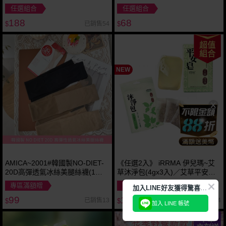
式衛生紙(大尺寸80抽)
任選組合
任選組合
188
68
已銷售54
$
$
超值
組合
NEW
AMICA~2001#韓國製NO-DIET-
《任選2入》 iRRMA 伊兒瑪~艾
20D高彈透氣冰絲美腿絲襪(1件
草沐淨包(4gx3入)／艾草平安皂
入) 款式可選
(100g)
專區滿額贈
任選組合
加
入LINE好友獲得驚喜折扣!
99
188
已銷售13
已銷售14
$
$
加入 LINE 帳號
下單