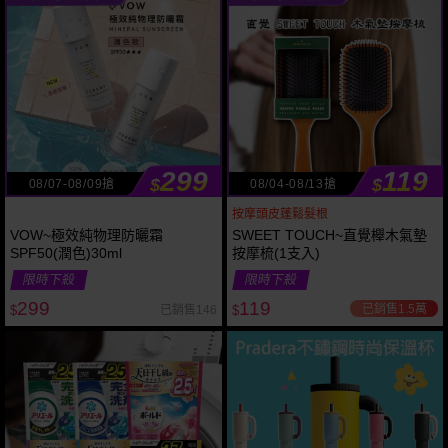
299
119
$
$
08/07-08/09搶
08/04-08/13搶
按摩頭皮蓬鬆髮根
VOW~極效純物理防曬霜
SWEET TOUCH~直覺櫸木氣墊
SPF50(潤色)30ml
按摩梳(1支入)
限時下殺
限時下殺
299
119
已銷售1.5萬
已銷售146
$
$