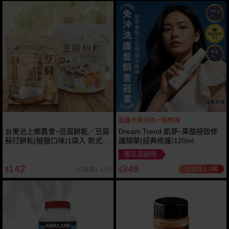
超爆水免沖洗一抹修護
台東池上鄉農會~豆腐餅乾／豆腐
Dream Trend 凱夢~果酸極致修
蘇打餅乾(椒鹽口味)1袋入 款式可
護精華(經典修護)120ml
選 Threads 爆紅品 脆
專區滿額贈
142
349
已銷售1.9萬
已銷售1,419
$
$