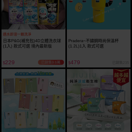
遇水即溶一顆洗淨
日本P&G(補充包)4D立體洗衣球
Pradera~不鏽鋼時尚保溫杯
(1入) 款式可選 境內最新版
(1.2L)1入 款式可選
229
479
已銷售9.6萬
已銷售235
$
$
越多越
便宜