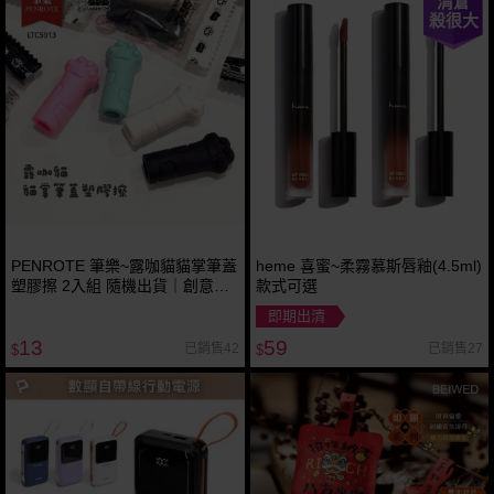
清倉
殺很大
PENROTE 筆樂~露咖貓貓掌筆蓋
heme 喜蜜~柔霧慕斯唇釉(4.5ml)
塑膠擦 2入組 隨機出貨｜創意雙
款式可選
功能橡皮擦／立體肉球設計／鉛
即期出清
筆保護筆帽／小禮物
13
59
已銷售42
已銷售27
$
$