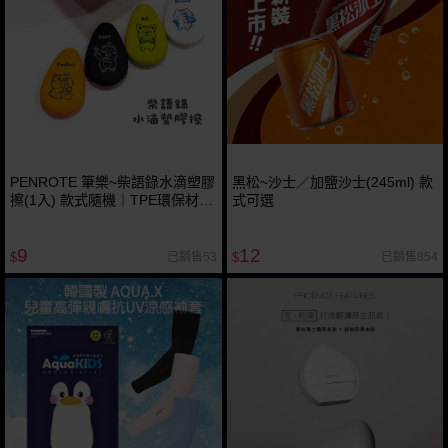
PENROTE 筆樂~柴語錄水滴塑膠
黑松~沙士／加鹽沙士(245ml) 款
擦(1入) 款式隨機｜TPE環保材質
式可選
／一擦即淨／療癒造型橡皮擦／
獎勵小禮物
9
12
已銷售53
已銷售854
$
$