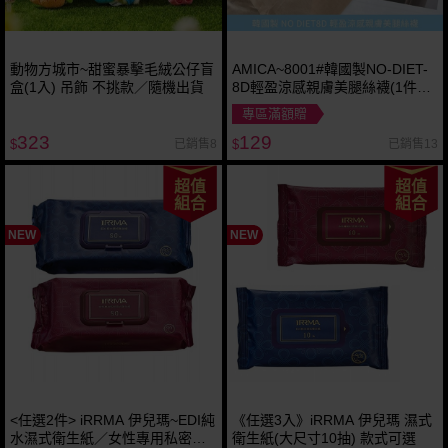
動物方城市~甜蜜暴擊毛絨公仔盲
AMICA~8001#韓國製NO-DIET-
盒(1入) 吊飾 不挑款／隨機出貨
8D輕盈涼感親膚美腿絲襪(1件入)
款式可選
專區滿額贈
323
129
已銷售8
已銷售13
$
$
超值
超值
組合
組合
NEW
NEW
<任選2件> iRRMA 伊兒瑪~EDI純
《任選3入》iRRMA 伊兒瑪 濕式
水濕式衛生紙／女性專用私密濕
衛生紙(大尺寸10抽) 款式可選