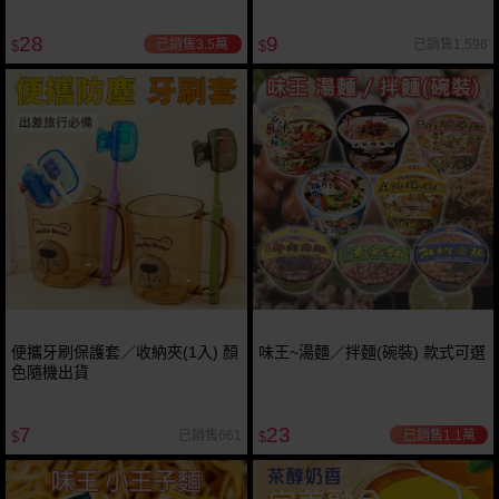
28
9
已銷售3.5萬
已銷售1,596
$
$
便攜牙刷保護套／收納夾(1入) 顏
味王~湯麵／拌麵(碗裝) 款式可選
色隨機出貨
7
23
已銷售1.1萬
已銷售661
$
$