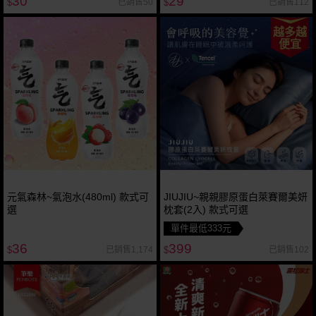
30
29
已銷售50
已銷售112
$
$
越多越
便宜
元氣森林~氣泡水(480ml) 款式可
JIUJIU~親親膠原蛋白萊賽爾美妍
選
枕套(2入) 款式可選
單件最低333元
36
399
已銷售1,174
已銷售102
$
$