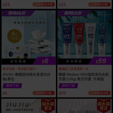
33
33
已銷售14.6萬
已銷售7.1萬
$
$
46
59
限時
折
限時
折
6
59
$
$
即 刻 開 搶
即 刻 開 搶
迷你包裝，潔淨輕巧隨行
韓國超人氣票選第一名
JIUJIU~親親迷你純水柔濕巾(8
韓國 Median~93%強效淨白去垢
抽)單包
牙膏(120g) 款式可選 升級版
限時下殺
限時下殺
6
59
已銷售4.7萬
已銷售48.8萬
$
$
越多越
越多越
便宜
便宜