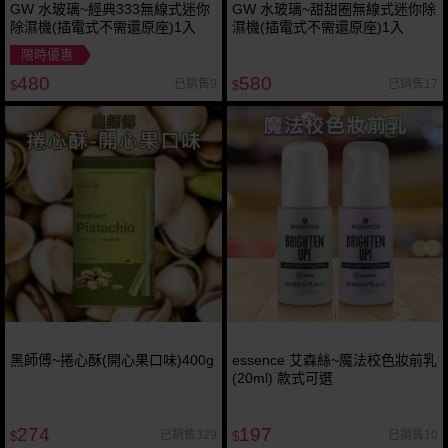
GW 水玻璃~經典333無線式迷你
GW 水玻璃~甜甜圈無線式迷你除
除濕機(插電式不需還原座)1入
濕機(插電式不需還原座)1入
限時優惠
480
580
已銷售9
已銷售17
$
$
黑師傅~捲心酥(開心果口味)400g
essence 艾森絲~魔法校色妝前乳
(20ml) 款式可選
274
197
已銷售329
已銷售10
$
$