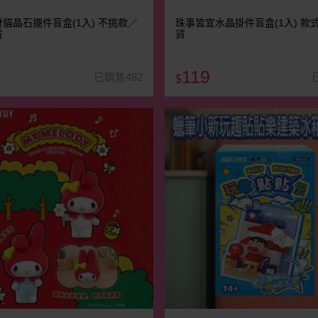
貓晶石擺件盲盒(1入) 不挑款／
珠事皆宜水晶掛件盲盒(1入) 款
貨
貨
119
已銷售482
$