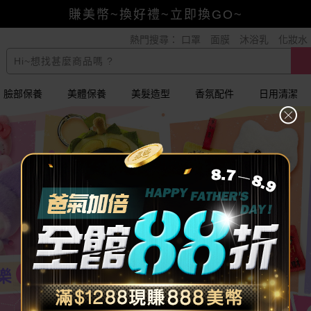
賺美幣~換好禮~立即換GO~
熱門搜尋：
口罩
面膜
沐浴乳
化妝水
小三美日x全支付~美幣+全點折上折超划算
全館88折爸氣加倍！
臉部保養
美體保養
美髮造型
香氛配件
日用清潔