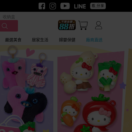
看,分享
收納盒
嚴選美食
居家生活
婦嬰保健
廠商直送