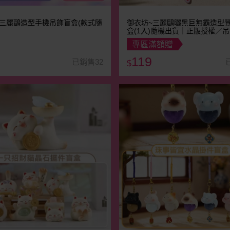
~三麗鷗造型手機吊飾盲盒(款式隨
御衣坊~三麗鷗曬黑巨無霸造型
盒(1入)隨機出貨｜正版授權／
匙圈／三麗鷗盲盒
專區滿額贈
119
已銷售32
$