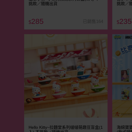
挑款／隨機出貨
挑款／
285
235
已銷售164
$
$
Hello Kitty~拉麵堂系列啵啵萌趣豆盲盒(1
海綿寶