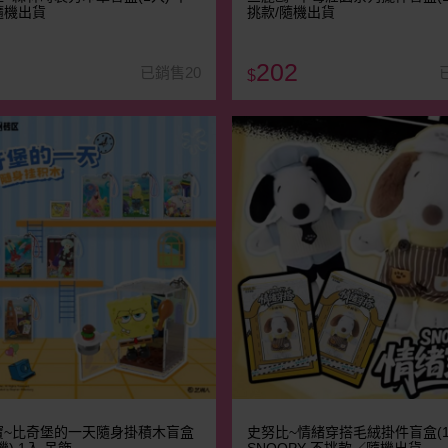
隨機出貨
挑款/隨機出貨
202
已銷售20
$
寶~比奇堡的一天隨身掛積木盲盒
史努比~情緒穿搭毛絨掛件盲盒(1