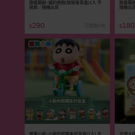
路遙圓創~貓的抱抱(娃娃版盲盒)1入 不
路遙圓創
挑款／隨機出貨
隨機出
290
180
已銷售196
$
$
蠟筆小新~小新的假期系列盲盒(1入) 不
吉伊卡哇