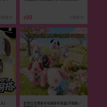
99
已銷售28
已銷售30
$
入)
史努比花禮系列毛絨掛件盲盒(不挑款／