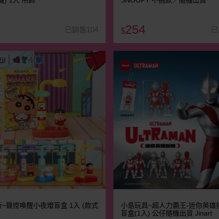
) 1入 吊飾
SNOOPY 不挑款／隨機出貨
254
已銷售104
已
$
~聲控喚醒小夜燈盲盒 1入 (款式
小島玩具~超人力霸王-迷你英雄
盲盒(1入) 公仔隨機出貨 Jinart