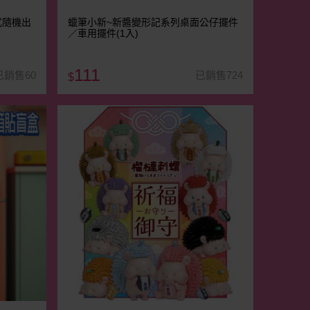
式隨機出
蠟筆小新~新醬變形記系列桌面公仔擺件
／車用擺件(1入)
111
已銷售60
已銷售724
$