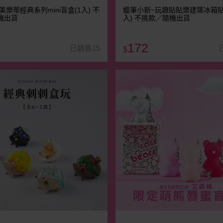
美樂蒂經典系列mini盲盒(1入) 不
蠟筆小新~玩趣貼貼樂建築冰箱貼
機出貨
入) 不挑款／隨機出貨
172
已銷售15
$