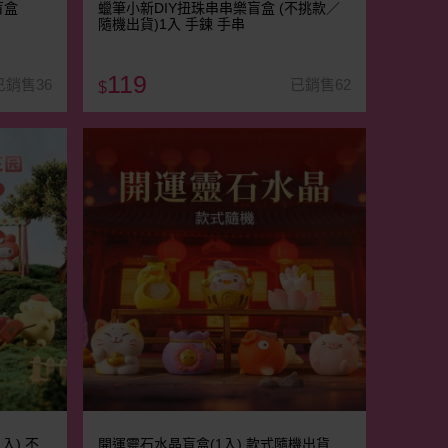
盲盒
蠟筆小新DIY扭珠串串樂盲盒 (不挑款／
隨機出貨)1入 手鍊 手串
119
已銷售36
已銷售62
$
入) 不
開運靈石水晶盲盒(1入) 款式隨機出貨