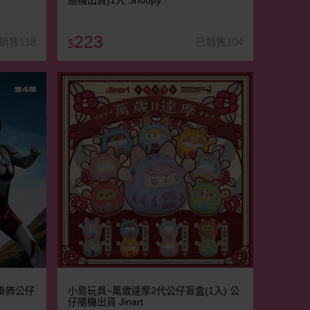
隨機出貨)1入 Snoopy
223
銷售118
已銷售104
$
掛飾公仔
小島玩具~萬歲達摩2代公仔盲盒(1入) 公
仔隨機出貨 Jinart