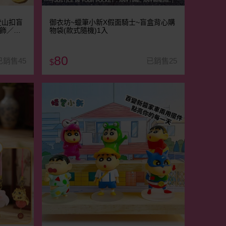
登山扣盲
御衣坊~蠟筆小新X假面騎士~盲盒背心購
吊飾／鑰
物袋(款式隨機)1入
80
已銷售45
已銷售25
$