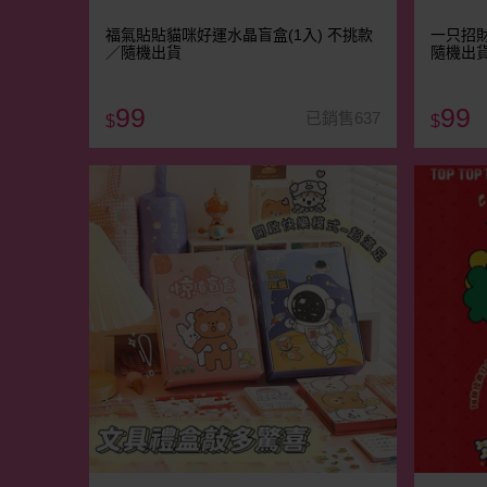
福氣貼貼貓咪好運水晶盲盒(1入) 不挑款
一只招財
／隨機出貨
隨機出
99
99
已銷售637
$
$