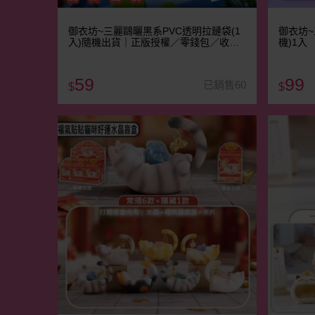
御衣坊~三麗鷗曬黑系PVC透明拉鏈袋(1
御衣坊
入)隨機出貨｜正版授權／零錢包／收納
機)1入
袋／三麗鷗盲盒
59
99
已銷售60
$
$