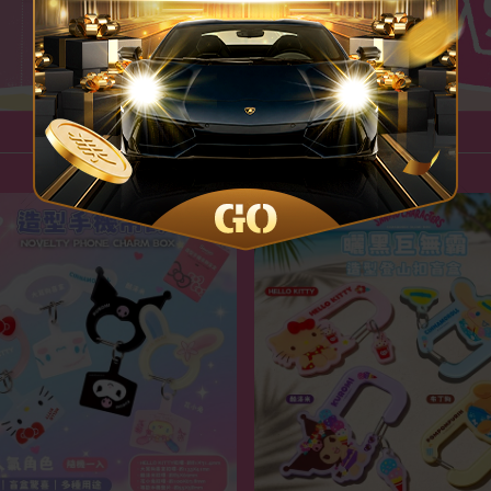
一抽入魂~盲盒大集合