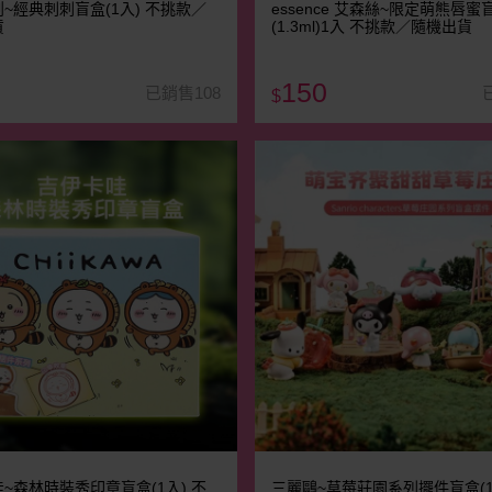
~經典刺刺盲盒(1入) 不挑款／
essence 艾森絲~限定萌熊唇蜜
貨
(1.3ml)1入 不挑款／隨機出貨
150
已銷售108
$
~森林時裝秀印章盲盒(1入) 不
三麗鷗~草莓莊園系列擺件盲盒(1