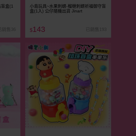
盲盒(1
小島玩具~水果刺蝟-榴槤刺蝟祈福御守盲
盒(1入) 公仔隨機出貨 Jinart
143
已銷售36
已銷售193
$