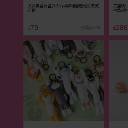
文具驚喜盲盒(1入) 內容物隨機出貨 款式
三麗鷗~
可選
挑款/隨
79
286
已銷售966
$
$