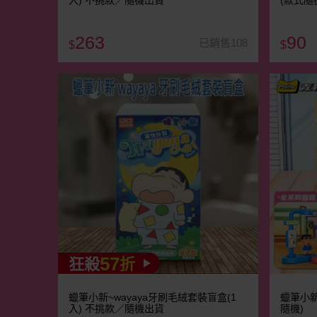
入) 不挑款／隨機出貨
(款式隨機
263
90
已銷售108
$
$
57
狂殺
折
蠟筆小新~wayaya牙刷毛絨套裝盲盒(1
蠟筆小新
入) 不挑款／隨機出貨
隨機)