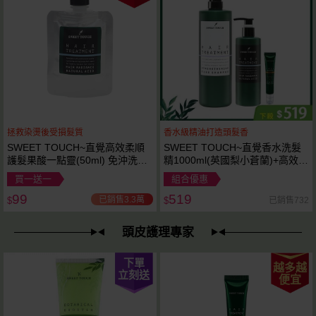
拯救染燙後受損髮質
香水級精油打造頭髮香
SWEET TOUCH~直覺高效柔順
SWEET TOUCH~直覺香水洗髮
護髮果酸一點靈(50ml) 免沖洗護
精1000ml(英國梨小蒼蘭)+高效柔
髮
順護髮果酸一點靈300ml+橄欖葉
買一送一
組合優惠
精華養髮凝膠20ml 組合款
99
519
已銷售3.3萬
已銷售732
$
$
頭皮護理專家
下單
越多越
立刻送
便宜