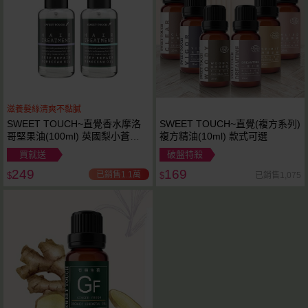
滋養髮絲清爽不黏膩
SWEET TOUCH~直覺香水摩洛
SWEET TOUCH~直覺(複方系列)
哥堅果油(100ml) 英國梨小蒼蘭
複方精油(10ml) 款式可選
／鼠尾草海鹽 2款可選
買就送
破盤特殺
249
169
已銷售1.1萬
已銷售1,075
$
$