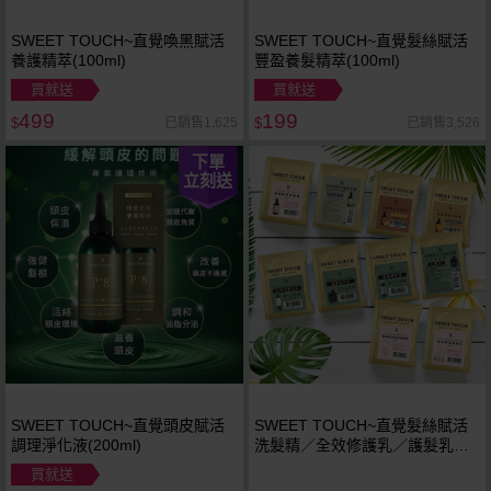
SWEET TOUCH~直覺喚黑賦活
SWEET TOUCH~直覺髮絲賦活
養護精萃(100ml)
豐盈養髮精萃(100ml)
買就送
買就送
499
199
已銷售1,625
已銷售3,526
$
$
下單
立刻送
SWEET TOUCH~直覺頭皮賦活
SWEET TOUCH~直覺髮絲賦活
調理淨化液(200ml)
洗髮精／全效修護乳／護髮乳／
護髮膜／香水洗髮精／香水沐浴
買就送
露(15ml) 款式可選