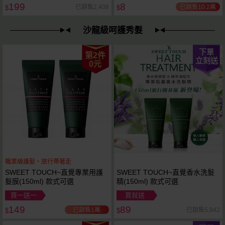
199
8
已銷售10.2萬
已銷售2,408
$
$
沙龍級呵護秀髮
下單
第2件
立刻送
0元
職業級護髮，旅行帶著走
SWEET TOUCH~直覺專業用護
SWEET TOUCH~直覺香水洗髮
髮膜(150ml) 款式可選
精(150ml) 款式可選
買一送一
買就送
149
89
已銷售1萬
已銷售5,942
$
$