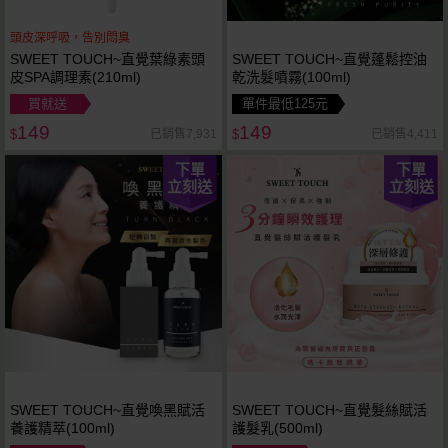
頭皮深呼吸，告別悶臭
SWEET TOUCH~直覺葉綠素頭
SWEET TOUCH~直覺蓬鬆控油
皮SPA調理素(210ml)
乾洗髮噴霧(100ml)
買就送
單件最低125元
149
149
已銷售7,931
已銷售4,411
$
$
下單
下單
立刻送
立刻送
SWEET TOUCH~直覺喚黑賦活
SWEET TOUCH~直覺髮絲賦活
養護精萃(100ml)
護髮乳(500ml)