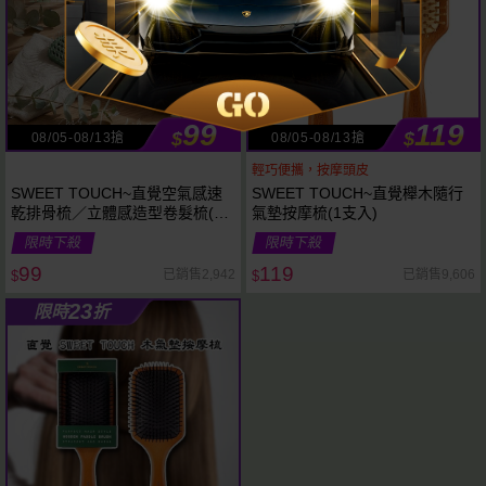
99
119
$
$
08/05-08/13搶
08/05-08/13搶
輕巧便攜，按摩頭皮
SWEET TOUCH~直覺空氣感速
SWEET TOUCH~直覺櫸木隨行
乾排骨梳／立體感造型卷髮梳(1
氣墊按摩梳(1支入)
支入) 款式可選
限時下殺
限時下殺
99
119
已銷售2,942
已銷售9,606
$
$
23
限時
折