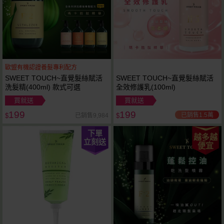
歐盟有機認證養髮專利配方
SWEET TOUCH~直覺髮絲賦活
SWEET TOUCH~直覺髮絲賦活
洗髮精(400ml) 款式可選
全效修護乳(100ml)
買就送
買就送
199
199
已銷售1.5萬
已銷售9,984
$
$
下單
越多越
立刻送
便宜