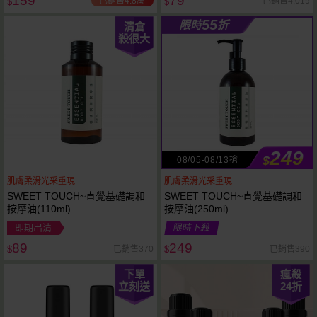
159
79
已銷售4.8萬
已銷售4,019
$
$
55
限時
折
清倉
殺很大
249
$
08/05-08/13搶
肌膚柔滑光采重現
肌膚柔滑光采重現
SWEET TOUCH~直覺基礎調和
SWEET TOUCH~直覺基礎調和
按摩油(110ml)
按摩油(250ml)
即期出清
限時下殺
89
249
已銷售370
已銷售390
$
$
下單
瘋殺
立刻送
24
折