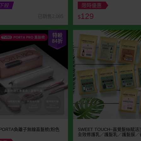
下殺
限時優惠
129
已銷售2,085
$
特殺
84
折
~PORTA負離子無線直髮梳(粉色
SWEET TOUCH~直覺髮絲賦
全效修護乳／護髮乳／護髮膜／
精／香水沐浴露(15ml) 款式可選