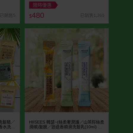
限時優惠
480
已銷售5
已銷售1,269
$
活洗髮精／
HIISEES 韓瑟~(絲柔奢潤護／山茶籽絲柔
香水洗髮
滑順)髮膜／迷迭香順滑洗髮乳(10ml) 款
式可選