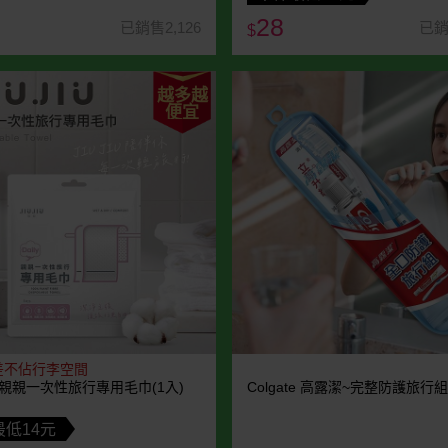
28
已銷售2,126
已銷
$
越多越
便宜
差不佔行李空間
IU~親親一次性旅行專用毛巾(1入)
Colgate 高露潔~完整防護旅行組
低14元