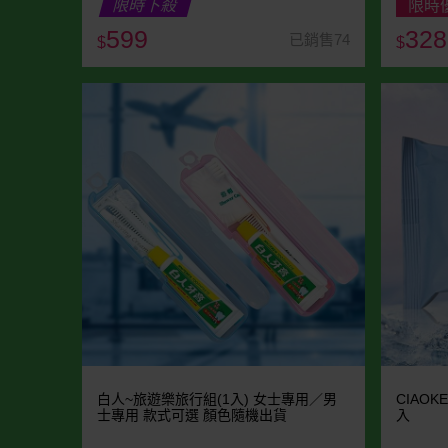
限時下殺
限時
599
328
已銷售74
$
$
白人~旅遊樂旅行組(1入) 女士專用／男
CIAOK
士專用 款式可選 顏色隨機出貨
入