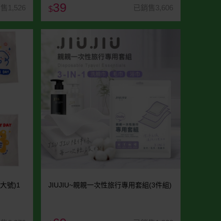
39
售1,526
已銷售3,606
$
大號)1
JIUJIU~親親一次性旅行專用套組(3件組)