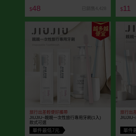
48
11
已銷售4,428
$
$
越多越
便宜
旅行出差輕便好攜帶
旅行出
JIUJIU~親親一次性旅行專用牙刷(1入)
JIUJ
款式可選
單件最低7元
單件最