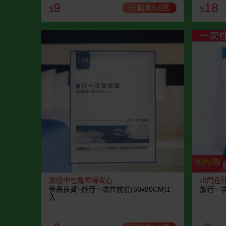
9
18
已銷售8.6萬
$
$
旅途中也能睡得安心
出門在
參品良貨~旅行一次性枕套(50x80CM)1
旅行一次
入