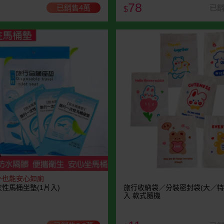
78
已銷售4萬
已銷
$
外也能安心如廁
性馬桶坐墊(1片入)
旅行收納袋／分裝密封袋(大／特
入 款式隨機