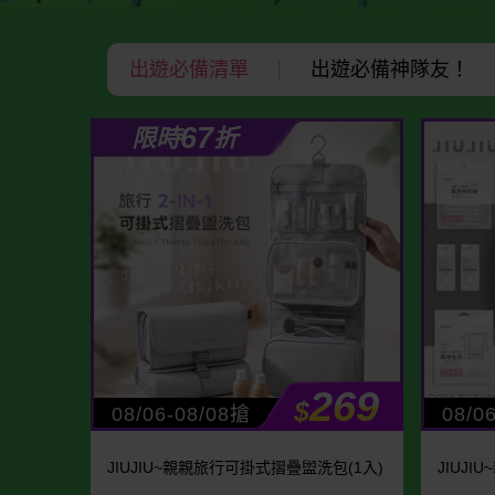
出遊必備清單
出遊必備神隊友！
67
限時
折
269
$
08/06-08/08搶
08/0
JIUJIU~親親旅行可掛式摺疊盥洗包(1入)
JIUJ