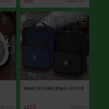
69
售8,376
已銷售1,866
$
韓版旅行鞋子收納包(雙層)1入 款式可選
126
售1,056
已銷售67
$