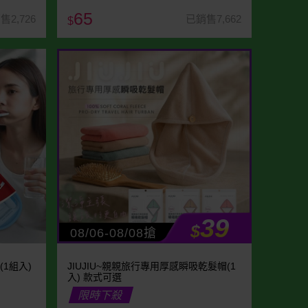
65
售2,726
已銷售7,662
$
39
$
08/06-08/08搶
(1組入)
JIUJIU~親親旅行專用厚感瞬吸乾髮帽(1
入) 款式可選
限時下殺