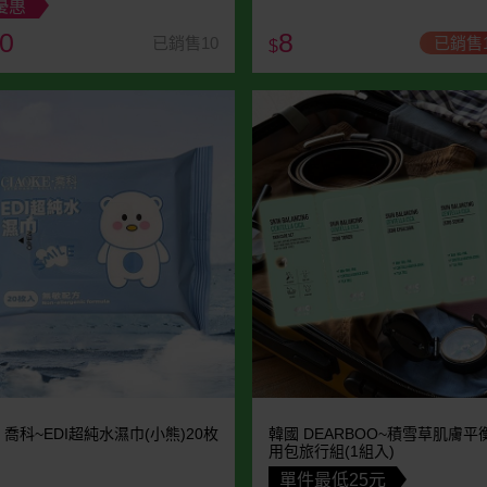
優惠
0
8
已銷售10
已銷售1
$
E 喬科~EDI超純水濕巾(小熊)20枚
韓國 DEARBOO~積雪草肌膚
用包旅行組(1組入)
單件最低25元