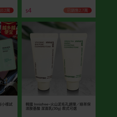
4
0.2萬
已銷售2.7萬
$
越多越
便宜
平衡小樣試
韓國 Innisfree~火山泥毛孔調理／綠茶保
濕胺基酸 潔面乳(30g) 款式可選