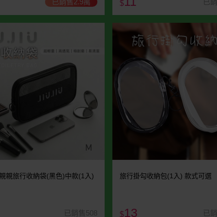
11
已銷售2.9萬
已銷
$
U~親親旅行收納袋(黑色)中款(1入)
旅行掛勾收納包(1入) 款式可選
13
已銷售508
已銷
$