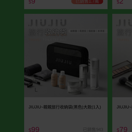
9
2
已銷售1.7萬
$
$
JIUJIU~親親旅行收納袋(黑色)大款(1入)
JIUJI
99
79
已銷售943
$
$