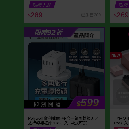
限時下殺
限時
269
269
已銷售209
$
$
92
限時
折
NEW
599
$
即 刻 開 搶
Polywell 寶利威爾~多合一萬國轉接頭／
TYMO
旅行轉接插座30W(1入) 款式可選
Pro)1入