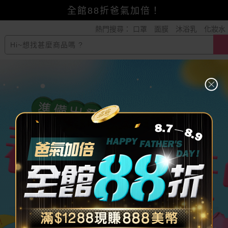
賺美幣~換好禮~立即換GO~
熱門搜尋：
口罩
面膜
沐浴乳
化妝水
小三美日x全支付~美幣+全點折上折超划算
全館88折爸氣加倍！