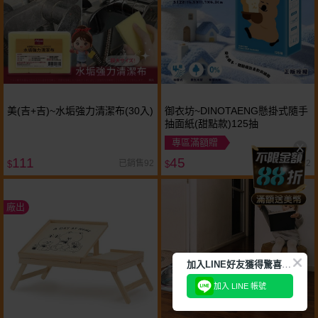
美(吉+吉)~水垢強力清潔布(30入)
御衣坊~DINOTAENG懸掛式隨手
抽面紙(甜點款)125抽
專區滿額贈
111
45
已銷售92
已銷售1,022
$
$
廠出
加
入LINE好友獲得驚喜折扣!
加入 LINE 帳號