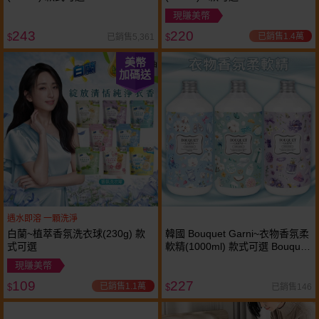
現賺美幣
243
220
已銷售1.4萬
已銷售5,361
$
$
美幣
加碼送
遇水即溶 一顆洗淨
白蘭~植萃香氛洗衣球(230g) 款
韓國 Bouquet Garni~衣物香氛柔
式可選
軟精(1000ml) 款式可選 Bouquet
Garni Bouquet-Garni 璞珈妮
現賺美幣
109
227
已銷售1.1萬
已銷售146
$
$