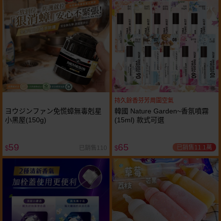
持久餘香芬芳周圍空氣
ヨウジンファン免慌蟑無毒剋星
韓國 Nature Garden~香氛噴霧
小黑屋(150g)
(15ml) 款式可選
59
65
已銷售11.1萬
已銷售110
$
$