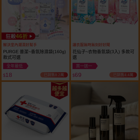
46
狂殺
折
解決室內潮濕好幫手
讓衣服無時無刻好好聞
PURGE 普潔~香氛除濕袋(160g)
花仙子~衣物香氛袋(3入) 多款可
款式可選
選
全年最低
買一送一
18
69
已銷售8.2萬
已銷售4.4萬
$
$
越多越
便宜