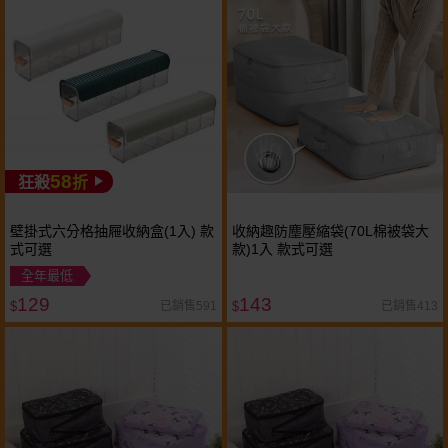
58
狂殺
折
壁掛式六分格抽屜收納盒(1入) 款
收納趣防塵壓縮袋(70L棉被袋大
式可選
款)1入 款式可選
全年最低
129
143
已銷售591
已銷售413
$
$