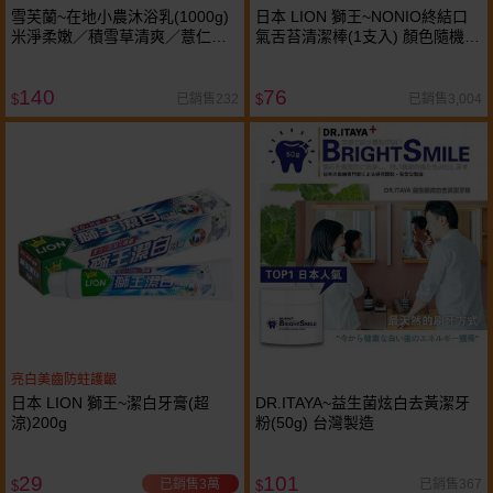
雪芙蘭~在地小農沐浴乳(1000g)
日本 LION 獅王~NONIO終結口
米淨柔嫩／積雪草清爽／薏仁亮
氣舌苔清潔棒(1支入) 顏色隨機出
白 款式可選
貨
140
76
已銷售232
已銷售3,004
$
$
亮白美齒防蛀護齦
日本 LION 獅王~潔白牙膏(超
DR.ITAYA~益生菌炫白去黃潔牙
涼)200g
粉(50g) 台灣製造
29
101
已銷售3萬
已銷售367
$
$