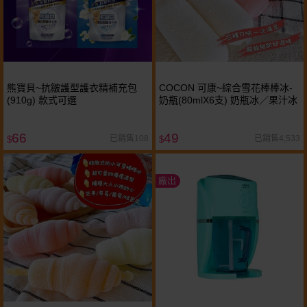
熊寶貝~抗皺護型護衣精補充包
COCON 可康~綜合雪花棒棒冰-
(910g) 款式可選
奶瓶(80mlX6支) 奶瓶冰／果汁冰
66
49
已銷售108
已銷售4,533
$
$
廠出