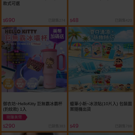
款式可選
690
48
已銷售274
已銷售420
$
$
美幣
加碼送
御衣坊~HelloKitty 巨無霸冰霸杯
蠟筆小新~冰涼貼(10片入) 包裝圖
(豹紋款) 1入
案隨機出貨
現賺美幣
290
49
已銷售383
已銷售788
$
$