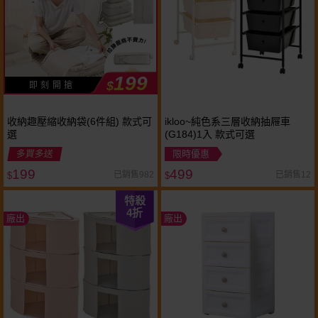
199
$
即 刻 開 搶
收納趣壓縮收納袋(6件組) 款式可
ikloo~純色系三層收納抽屜車
選
(G184)1入 款式可選
多買多送
限時優惠
199
499
已銷售982
已銷售12
$
$
特殺
4
折
廠出
廠出