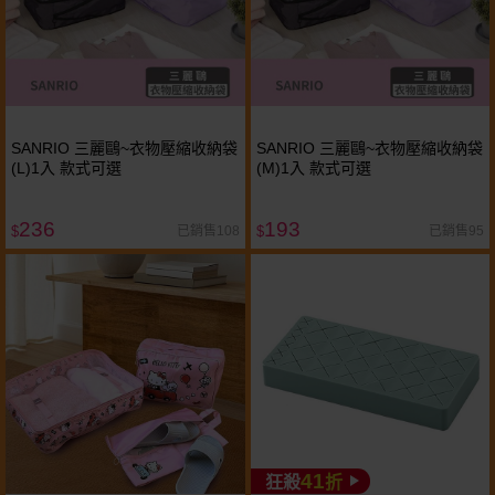
SANRIO 三麗鷗~衣物壓縮收納袋
SANRIO 三麗鷗~衣物壓縮收納袋
(L)1入 款式可選
(M)1入 款式可選
236
193
已銷售108
已銷售95
$
$
41
狂殺
折