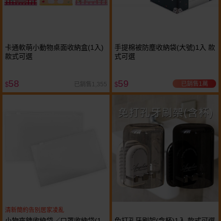
卡通軟萌小動物桌面收納盒(1入)
手提棉被防塵收納袋(大號)1入 款
款式可選
式可選
58
59
已銷售1萬
已銷售1,355
$
$
清新簡約告別居家凌亂
小物夾鍊收納袋／口罩收納袋(1
免打孔牙刷架(含杯)1入 款式可選