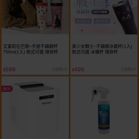
艾蜜莉在巴黎~手提不鏽鋼杯
美少女戰士~不鏽鋼冰霸杯(1入)
750ml(1入) 款式可選 環保杯
款式可選 冰壩杯 環保杯
599
499
已銷售10
已銷售10
$
$
廠出