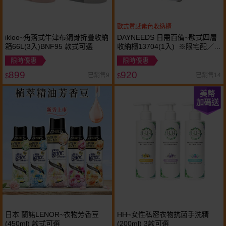
歐式質感素色收納櫃
ikloo~角落式牛津布鋼骨折疊收納
DAYNEEDS 日需百備~歐式四層
箱66L(3入)BNF95 款式可選
收納櫃13704(1入) ※限宅配／無
貨到付款
限時優惠
限時優惠
899
920
已銷售9
已銷售14
$
$
美幣
加碼送
日本 蘭諾LENOR~衣物芳香豆
HH~女性私密衣物抗菌手洗精
(450ml) 款式可選
(200ml) 3款可選