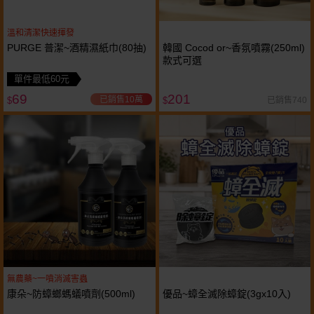
溫和清潔快速揮發
PURGE 普潔~酒精濕紙巾(80抽)
韓國 Cocod or~香氛噴霧(250ml)
款式可選
單件最低60元
69
201
已銷售10萬
已銷售740
$
$
無農藥~一噴消滅害蟲
康朵~防蟑螂螞蟻噴劑(500ml)
優品~蟑全滅除蟑錠(3gx10入)