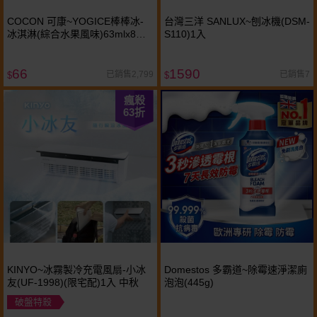
COCON 可康~YOGICE棒棒冰-
台灣三洋 SANLUX~刨冰機(DSM-
冰淇淋(綜合水果風味)63mlx8支
S110)1入
冰淇淋冰／果汁冰
66
1590
已銷售2,799
已銷售7
$
$
瘋殺
63
折
KINYO~冰霧製冷充電風扇-小冰
Domestos 多霸道~除霉速淨潔廁
友(UF-1998)(限宅配)1入 中秋
泡泡(445g)
破盤特殺