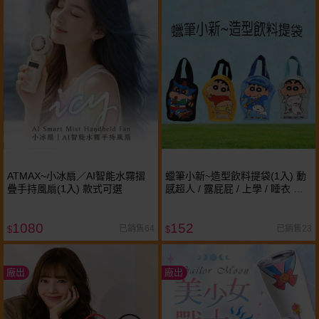
ATMAX~小冰扇／AI智能水霧摺
蠟筆小新~造型飲料提袋(1入) 動
疊手持風扇(1入) 款式可選
感超人 / 露屁屁 / 上學 / 睡衣 款
式可選｜ 環保杯套／手搖杯提袋
1080
152
已銷售64
已銷售23
$
$
廠出
廠出