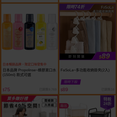
74
限時
折
89
$
即 刻 開 搶
日本暢銷品牌，限定口味發售中
日本品牌 Propolinse~蜂膠漱口水
FaSoLa~多功能收納掛夾(2入)
(150ml) 款式可選
限時下殺
75
89
已銷售9,769
已銷售16
$
$
買多賺好禮
特殺
24
折
廠出