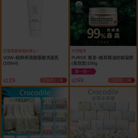
日常清潔保濕好安心！
天然植萃
VOW~純粹保濕胺基酸洗面乳
PURGE 普潔~植萃精油防蟑凝膠
(100ml)
(長效型)100g
買一送一
129
299
已銷售2.1萬
已銷售2.3萬
$
$