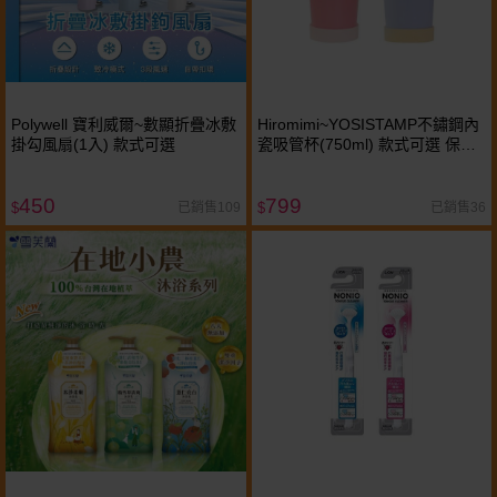
Polywell 寶利威爾~數顯折疊冰敷
Hiromimi~YOSISTAMP不鏽鋼內
掛勾風扇(1入) 款式可選
瓷吸管杯(750ml) 款式可選 保溫
杯 環保杯
450
799
已銷售109
已銷售36
$
$