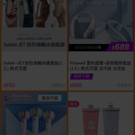
688
$
07/27-08/10搶
Solide~JET迷你渦輪冰鎮風扇(1
Polywell 寶利威爾~掛脖散熱風扇
入) 款式可選
(1入) 款式可選 冰冷扇 冰涼扇
限時下殺
850
688
已銷售32
已銷售93
$
$
廠出