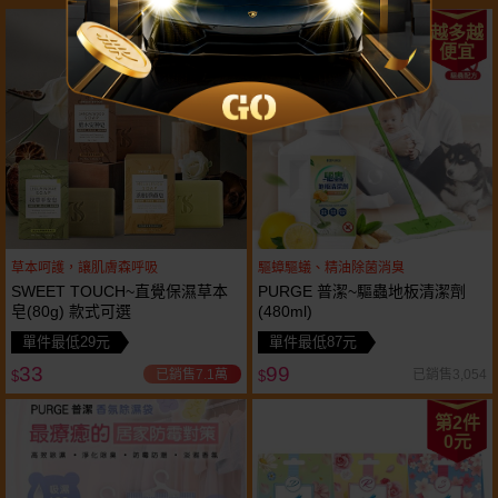
越多越
越多越
便宜
便宜
草本呵護，讓肌膚森呼吸
驅蟑驅蟻、精油除菌消臭
SWEET TOUCH~直覺保濕草本
PURGE 普潔~驅蟲地板清潔劑
皂(80g) 款式可選
(480ml)
單件最低29元
單件最低87元
33
99
已銷售7.1萬
已銷售3,054
$
$
第2件
0元