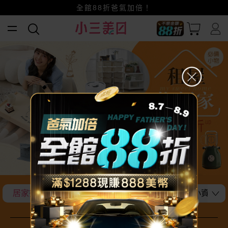
全館88折爸氣加倍！
小三美日x全支付~美幣+全點折上折超划算
賺美幣~換好禮~立即換GO~
居家夯品排行大公開
換季衣物收納全攻略！
小資族最
居家夯品排行大公開