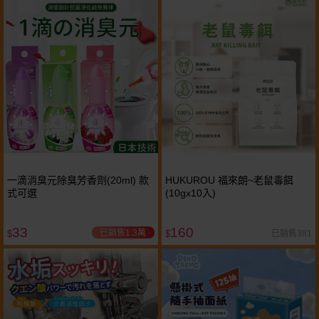
一滴消臭元除臭芳香劑(20ml) 款
HUKUROU 福來朗~老鼠毒餌
式可選
(10gx10入)
33
160
已銷售1.3萬
已銷售381
$
$