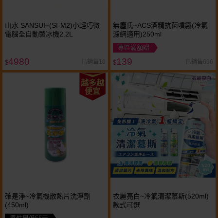
山水 SANSUI~(SI-M2)小輕巧微
無塵氏~ACS酒精抗菌噴霧(冷氣
電腦全自動製冰機2.2L
濾網適用)250ml
專區滿額贈
4980
139
已銷售10
已銷售696
$
$
越多越
便宜
確是淨~冷氣機散熱片洗淨劑
衣麗亮白~冷氣清潔慕斯(520ml)
(450ml)
款式可選