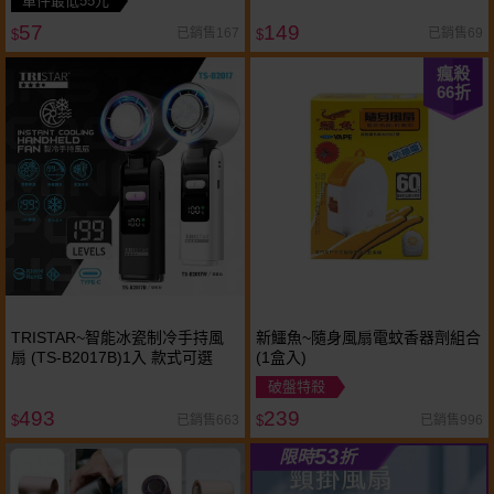
單件最低55元
57
149
已銷售167
已銷售69
$
$
瘋殺
66
折
TRISTAR~智能冰瓷制冷手持風
新鱷魚~隨身風扇電蚊香器劑組合
扇 (TS-B2017B)1入 款式可選
(1盒入)
破盤特殺
493
239
已銷售663
已銷售996
$
$
53
限時
折