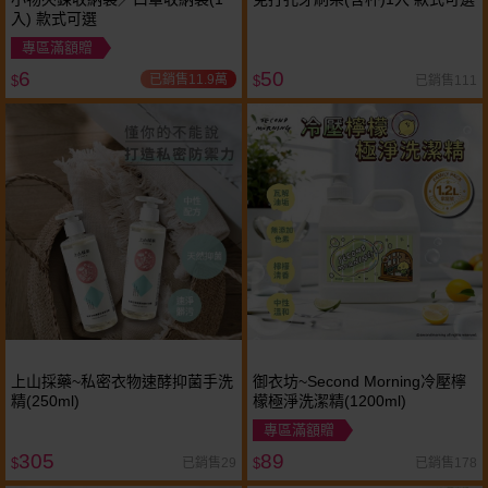
入) 款式可選
專區滿額贈
6
50
已銷售11.9萬
已銷售111
$
$
上山採藥~私密衣物速酵抑菌手洗
御衣坊~Second Morning冷壓檸
精(250ml)
檬極淨洗潔精(1200ml)
專區滿額贈
305
89
已銷售29
已銷售178
$
$