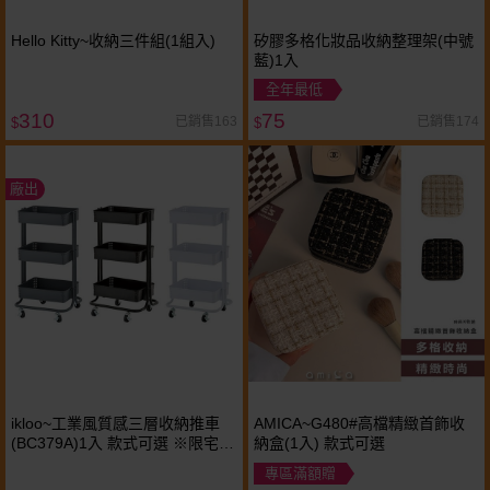
Hello Kitty~收納三件組(1組入)
矽膠多格化妝品收納整理架(中號
藍)1入
全年最低
310
75
已銷售163
已銷售174
$
$
廠出
ikloo~工業風質感三層收納推車
AMICA~G480#高檔精緻首飾收
(BC379A)1入 款式可選 ※限宅配
納盒(1入) 款式可選
／無貨到付款
專區滿額贈