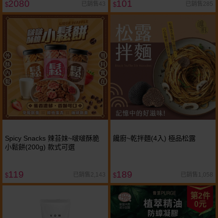
2080
101
已銷售43
已銷售285
$
$
Spicy Snacks 辣苔妹~啵啵酥脆
饞廚~乾拌麵(4入) 極品松露
小鬆餅(200g) 款式可選
119
189
已銷售2,143
已銷售1,058
$
$
第2件
0元