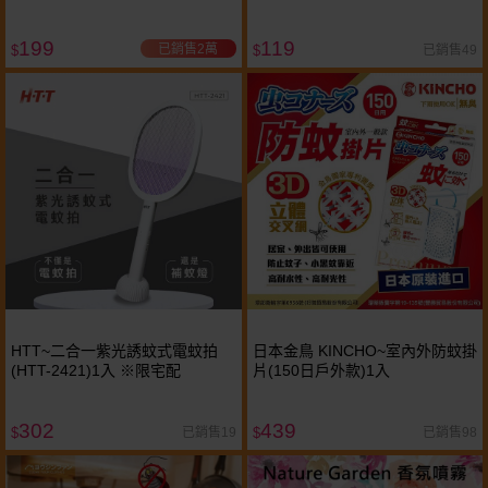
199
119
已銷售2萬
已銷售49
$
$
HTT~二合一紫光誘蚊式電蚊拍
日本金鳥 KINCHO~室內外防蚊掛
(HTT-2421)1入 ※限宅配
片(150日戶外款)1入
302
439
已銷售19
已銷售98
$
$