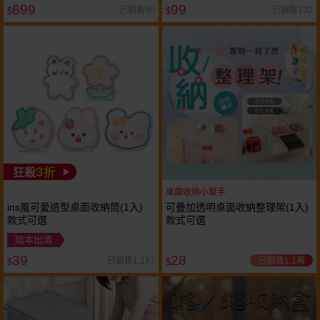
699
99
已銷售50
已銷售132
$
$
3
狂殺
折
桌面收納小幫手
ins風可愛造型桌面收納筒(1入)
可疊加透明桌面收納整理架(1入)
款式可選
款式可選
賠本出清
39
28
已銷售1.1萬
已銷售1,187
$
$