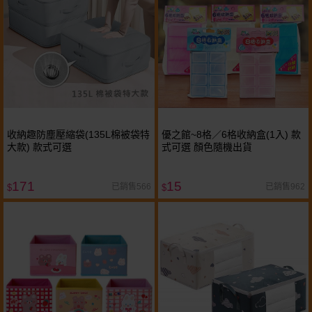
收納趣防塵壓縮袋(135L棉被袋特
優之館~8格／6格收納盒(1入) 款
大款) 款式可選
式可選 顏色隨機出貨
171
15
已銷售566
已銷售962
$
$