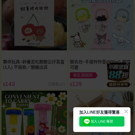
夥伴玩具~鈴薯泥吃飽飽公仔盲盒
御衣坊~手提拎拎壺(900ml) 款式
(1入) 不挑款／隨機出貨
可選
專區滿額贈
143
129
已銷售127
已銷售374
$
$
加
入LINE好友獲得驚喜折扣!
加入 LINE 帳號