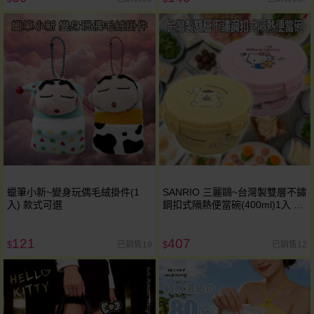
蠟筆小新~變身玩偶毛絨掛件(1
SANRIO 三麗鷗~台灣製雙層不鏽
入) 款式可選
鋼扣式隔熱便當碗(400ml)1入 款
式可選
121
407
已銷售19
已銷售12
$
$