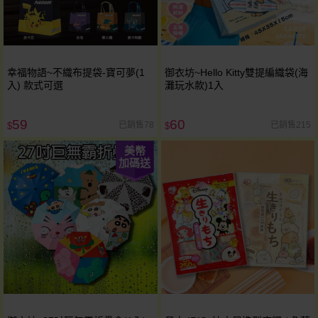
幸福物語~不織布提袋-寶可夢(1
御衣坊~Hello Kitty雙提編織袋(海
入) 款式可選
灘玩水款)1入
59
60
已銷售78
已銷售215
$
$
美幣
加碼送