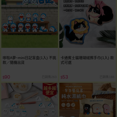
哆啦A夢~mini日記盲盒(1入) 不挑
卡通賓士貓珊瑚絨擦手巾(1入) 款
款／隨機出貨
式可選
90
53
已銷售263
已銷售186
$
$
越多越
便宜