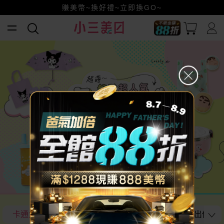
小三美日x全支付~美幣+全點折上折超划算
賺美幣~換好禮~立即換GO~
全館88折爸氣加倍！
卡通大聯萌
超萌~盤點超人氣卡通療癒小物
開出你的