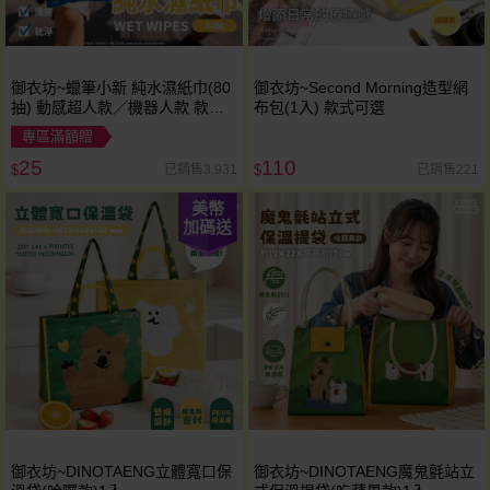
御衣坊~蠟筆小新 純水濕紙巾(80
御衣坊~Second Morning造型網
抽) 動感超人款／機器人款 款式
布包(1入) 款式可選
可選
專區滿額贈
25
110
已銷售3,931
已銷售221
$
$
美幣
加碼送
御衣坊~DINOTAENG立體寬口保
御衣坊~DINOTAENG魔鬼氈站立