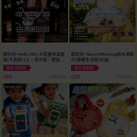
御衣坊~Hello Kitty 大容量保溫提
御衣坊~SecondMorning純水濕紙
袋(千鳥款)1入｜保冷袋／便當袋
巾(檸檬生活款)80抽
／野餐袋／三麗鷗保冷袋
專區滿額贈
專區滿額贈
69
29
已銷售286
已銷售606
$
$