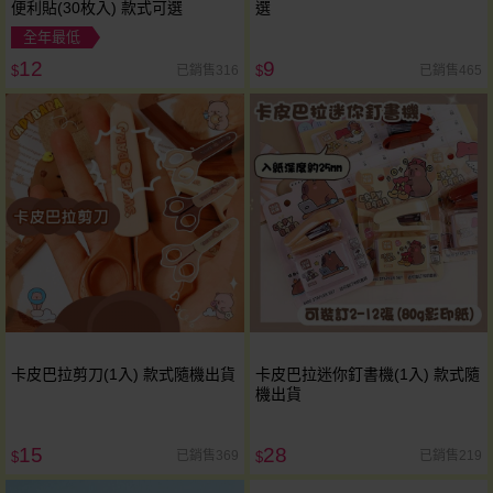
便利貼(30枚入) 款式可選
選
全年最低
12
9
已銷售316
已銷售465
$
$
卡皮巴拉剪刀(1入) 款式隨機出貨
卡皮巴拉迷你釘書機(1入) 款式隨
機出貨
15
28
已銷售369
已銷售219
$
$