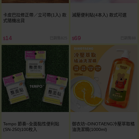
卡皮巴拉修正帶／立可帶(1入) 款
減壓便利貼(4本入) 款式可選
式隨機出貨
14
69
已銷售825
已銷售88
$
$
Tempo 節奏~全面黏性便利貼
御衣坊~DINOTAENG冷壓萃取橘
(SN-250)100枚入
油洗潔精(1000ml)