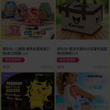
御衣坊~三麗鷗 曬黑系萬用束口
御衣坊~酷洛米麻布大容量保溫提
袋(款式隨機) 1入
袋(經典款)1入
專區滿額贈
專區滿額贈
59
94
已銷售520
已銷售831
$
$