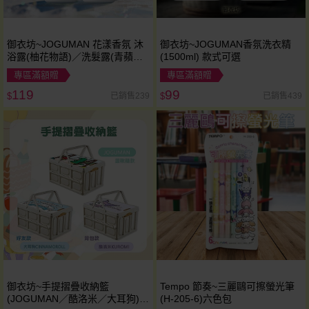
御衣坊~JOGUMAN 花漾香氛 沐
御衣坊~JOGUMAN香氛洗衣精
浴露(柚花物語)／洗髮露(青蘋微
(1500ml) 款式可選
語) (1000ml) 款式可選
專區滿額贈
專區滿額贈
119
99
已銷售239
已銷售439
$
$
御衣坊~手提摺疊收納籃
Tempo 節奏~三麗鷗可擦螢光筆
(JOGUMAN／酷洛米／大耳狗)1
(H-205-6)六色包