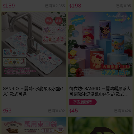
159
193
已銷售2,355
已銷售95
$
$
SANRIO 三麗鷗~水龍頭吸水墊(1
御衣坊~SANRIO 三麗鷗曬黑系大
入) 款式可選
可樂罐冰涼濕紙巾(45抽) 款式隨
機出貨
專區滿額贈
53
45
已銷售492
已銷售426
$
$