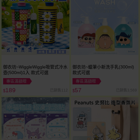
御衣坊~WiggleWiggle吸管式冷水
御衣坊~蠟筆小新洗手乳(300ml)
壺(500ml)1入 款式可選
款式可選
專區滿額贈
專區滿額贈
189
57
已銷售112
已銷售3,569
$
$