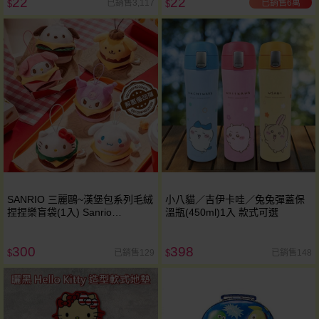
22
22
已銷售6萬
已銷售3,117
$
$
SANRIO 三麗鷗~漢堡包系列毛絨
小八貓／吉伊卡哇／兔兔彈蓋保
捏捏樂盲袋(1入) Sanrio
溫瓶(450ml)1入 款式可選
characters 公仔隨機出貨
300
398
已銷售129
已銷售148
$
$