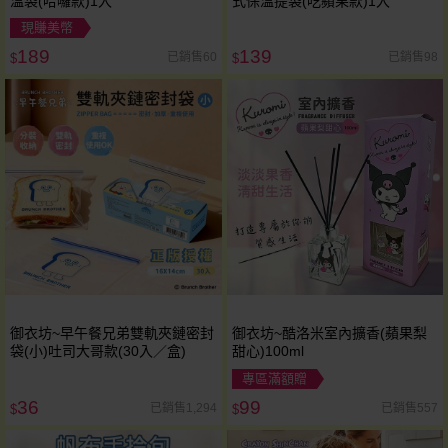
溫袋(哈囉款)1入
式保溫提袋(吃蘋果款)1入
現賺美幣
189
139
已銷售60
已銷售98
$
$
御衣坊~早午餐兄弟雙軌夾鏈密封
御衣坊~酷洛米室內擴香(蘋果梨
袋(小)吐司大哥款(30入／盒)
甜心)100ml
專區滿額贈
36
99
已銷售1,294
已銷售557
$
$