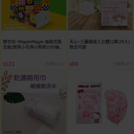
御衣坊~WiggleWiggle 抽取式衛
天心~三麗鷗成人立體口罩(20入)
生紙(微笑小花與小熊款)100抽
款式可選
x10包入
121
89
已銷售1,027
已銷售267
$
$