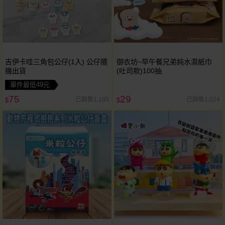
吉伊卡哇三角包公仔(1入) 公仔隨
御衣坊~早午餐兄弟純水濕紙巾
機出貨
(吐司款)100抽
單件最低49元
75
29
已銷售1,185
已銷售1,024
$
$