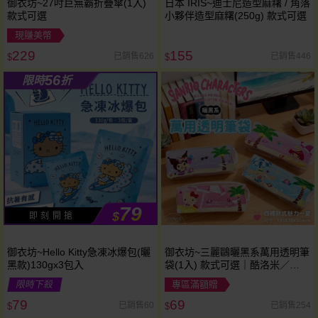
御衣坊~27吋巨無霸折疊傘(1入)
日本 IRIS~迪士尼造型麻糬 / 角落
款式可選
小夥伴造型麻糬(250g) 款式可選
現賺美幣
229
155
已銷售626
已銷售446
$
$
56
限時
折
79
$
即 刻 開 搶
御衣坊~Hello Kitty急凍冰爆包(曬
御衣坊~三麗鷗曬黑系萬用透明筆
黑款)130gx3包入
袋(1入) 款式可選｜酷洛米／
Hello Kitty／大耳狗／美樂蒂／化
限時下殺
專區滿額贈
妝包／透明鉛筆盒／小物收納包
79
69
已銷售60
已銷售254
$
$