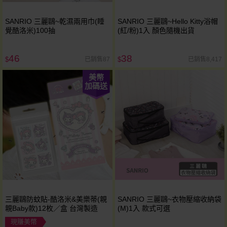
SANRIO 三麗鷗~乾濕兩用巾(睡
SANRIO 三麗鷗~Hello Kitty浴帽
覺酷洛米)100抽
(紅/粉)1入 顏色隨機出貨
46
38
已銷售87
已銷售8,417
$
$
美幣
加碼送
三麗鷗防蚊貼-酷洛米&美樂蒂(親
SANRIO 三麗鷗~衣物壓縮收納袋
親Baby款)12枚／盒 台灣製造
(M)1入 款式可選
現賺美幣