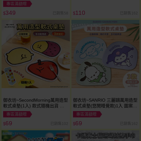
入 款式可選
專區滿額贈
349
110
已銷售58
已銷售162
$
$
御衣坊~SecondMorning萬用造型
御衣坊~SANRIO 三麗鷗萬用造型
軟式桌墊(1入) 款式隨機出貨 辦
軟式桌墊(悠閒睡覺款)1入 圖案隨
公桌墊 防滑軟墊 療癒桌面
機出貨
專區滿額贈
專區滿額贈
69
69
已銷售102
已銷售162
$
$