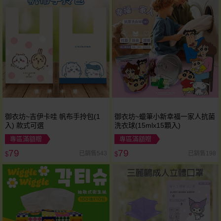
御衣坊~吉伊卡哇 帆布手拎包(1
御衣坊~蠟筆小新幸福一家人抗菌
入) 款式可選
洗衣球(15mlx15顆入)
專區滿額贈
專區滿額贈
79
79
已銷售543
已銷售198
$
$