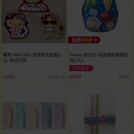
68
狂殺
折
曬黑 Hello Kitty 造型軟式地墊(1
Disney 迪士尼~玩具總動員硬殼
入) 款式可選
包(1入)
全年最低
155
550
已銷售226
已銷售9
$
$