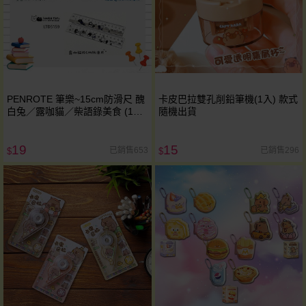
PENROTE 筆樂~15cm防滑尺 醜
卡皮巴拉雙孔削鉛筆機(1入) 款式
白兔／露咖貓／柴語錄美食 (1入)
隨機出貨
款式可選
19
15
已銷售653
已銷售296
$
$