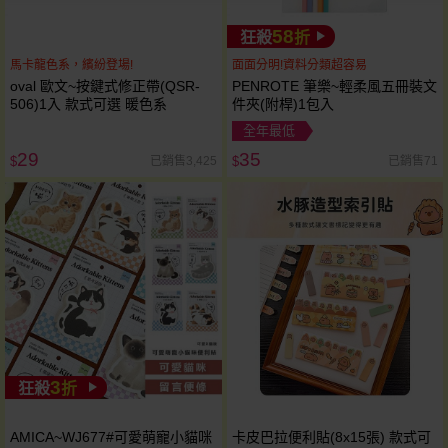
58
狂殺
折
馬卡龍色系，繽紛登場!
面面分明!資料分類超容易
oval 歐文~按鍵式修正帶(QSR-
PENROTE 筆樂~輕柔風五冊裝文
506)1入 款式可選 暖色系
件夾(附桿)1包入
全年最低
29
35
已銷售3,425
已銷售71
$
$
3
狂殺
折
AMICA~WJ677#可愛萌寵小貓咪
卡皮巴拉便利貼(8x15張) 款式可