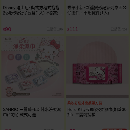
Disney 迪士尼~動物方程式抱抱
蠟筆小新~新醬變形記系列桌面公
系列米粒公仔盲盒(1入) 不挑款／
仔擺件／車用擺件(1入)
隨機出貨
90
111
已銷售186
已銷售724
$
$
柔軟舒適外出攜帶方便
SANRIO 三麗鷗~EDI純水淨柔濕
Hello Kitty~超純水柔濕巾(加蓋30
巾(20抽) 款式可選
抽) 三麗鷗授權