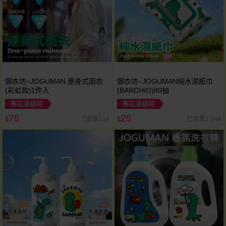
御衣坊~JOGUMAN 連身式雨衣
御衣坊~JOGUMAN純水濕紙巾
(彩虹款)1件入
(BARCHIO)80抽
專區滿額贈
專區滿額贈
75
25
已銷售134
已銷售2,048
$
$