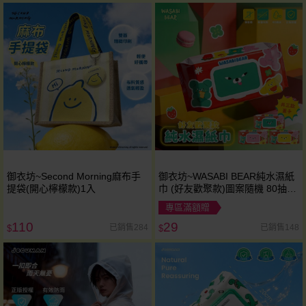
御衣坊~Second Morning麻布手
御衣坊~WASABI BEAR純水濕紙
提袋(開心檸檬款)1入
巾 (好友歡聚款)圖案隨機 80抽｜
正版授權 / 厚手耐扯 / 溫和不刺激
專區滿額贈
110
29
已銷售284
已銷售148
$
$