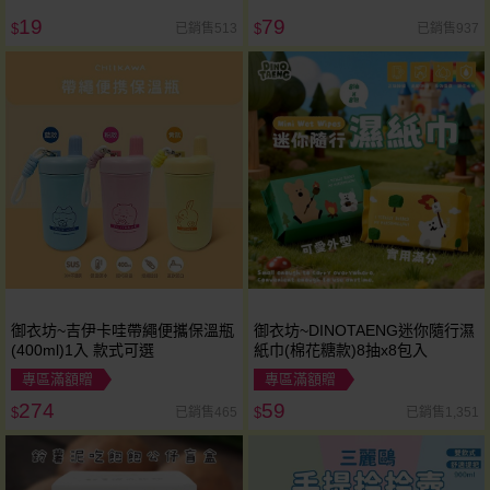
19
79
已銷售513
已銷售937
$
$
御衣坊~吉伊卡哇帶繩便攜保溫瓶
御衣坊~DINOTAENG迷你隨行濕
(400ml)1入 款式可選
紙巾(棉花糖款)8抽x8包入
專區滿額贈
專區滿額贈
274
59
已銷售465
已銷售1,351
$
$