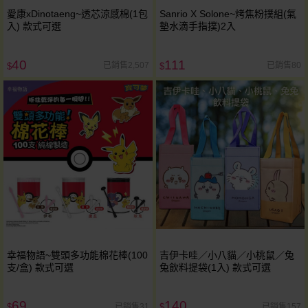
愛康xDinotaeng~透芯涼感棉(1包
Sanrio X Solone~烤焦粉撲組(氣
入) 款式可選
墊水滴手指撲)2入
40
111
已銷售2,507
已銷售80
$
$
幸福物語~雙頭多功能棉花棒(100
吉伊卡哇／小八貓／小桃鼠／兔
支/盒) 款式可選
兔飲料提袋(1入) 款式可選
69
140
已銷售31
已銷售157
$
$