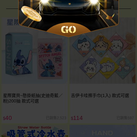
卡通大聯萌
星際寶貝~懸掛紙抽(史迪奇藍／
吉伊卡哇擦手巾(1入) 款式可選
粉)200抽 款式可選
40
114
已銷售2,523
已銷售597
$
$