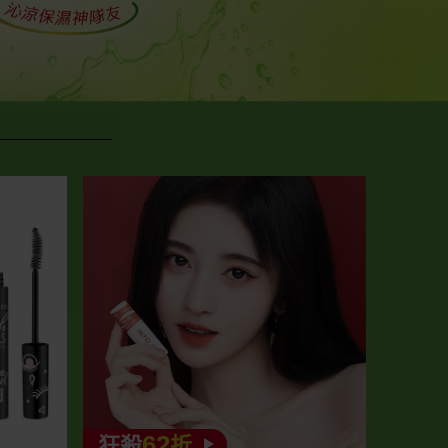
62
狂殺
折