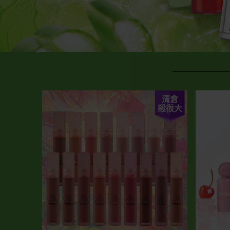
清倉
殺很大