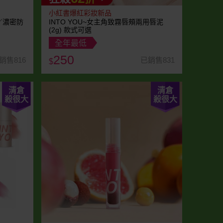
小紅書爆紅彩妝新品
長／濃密防
INTO YOU~女主角致霧唇頰兩用唇泥
(2g) 款式可選
全年最低
250
銷售816
已銷售831
$
清倉
清倉
殺很大
殺很大