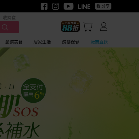
看,分享
收納盒
嚴選美食
居家生活
婦嬰保健
廠商直送