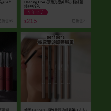
甲貼(34片
Dashing Diva~頂級光療美甲貼(粉紅蕾
絲)30片入
全年最低
215
已銷售85
已銷售21
$
款式可選
韓國 Peripera~極速雙頭旋轉眉筆(1支入)