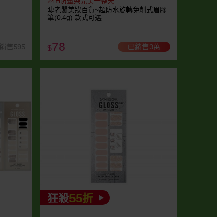
24H防暈染完美一整天
睫老闆美妝百貨~超防水旋轉免削式眉膠
筆(0.4g) 款式可選
78
銷售595
已銷售3萬
$
55
狂殺
折