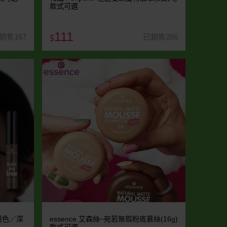
款式可選
111
銷售167
已銷售286
$
 淺色／深
essence 艾森絲~宛若無瑕粉底慕絲(16g)