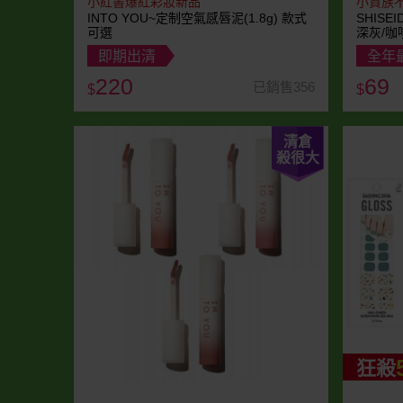
小紅書爆紅彩妝新品
小資族
INTO YOU~定制空氣感唇泥(1.8g) 款式
SHISE
可選
深灰/咖
即期出清
全年
220
69
已銷售356
$
$
清倉
殺很大
狂殺