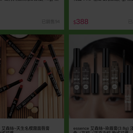
388
已銷售94
已
$
nce 艾森絲~天生名模霧面唇膏
essence 艾森絲~染眉膏(3.8g)