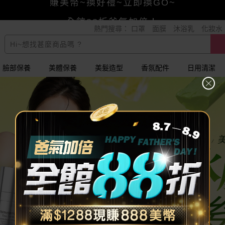
賺美幣~換好禮~立即換GO~
熱門搜尋：
口罩
面膜
沐浴乳
化妝水
小三美日x全支付~美幣+全點折上折超划算
全館88折爸氣加倍！
臉部保養
美體保養
美髮造型
香氛配件
日用清潔