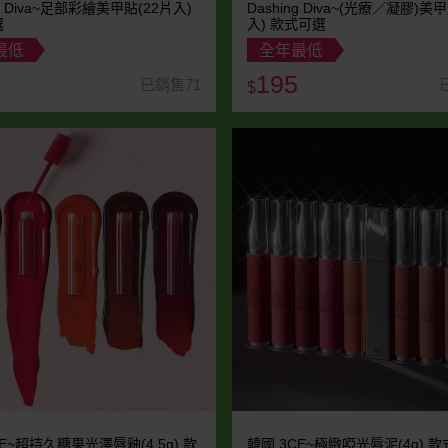
ng Diva~足部彩繪美甲貼(22片入)
Dashing Diva~(光療／凝膠)美
選
入) 款式可選
最低
全年最低
195
已銷售71
$
E~超持久糖果光澤唇釉(4.5g) 款
韓國 3CE~極緻啞光唇泥(4g) 