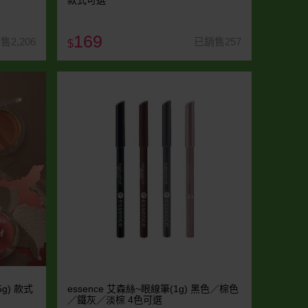
款式可選
169
售2,206
已銷售257
$
g) 款式
essence 艾森絲~眼線筆(1g) 黑色／棕色
／鐵灰／淡棕 4色可選