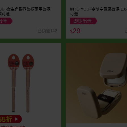
 YOU~女主角致霧唇頰兩用唇泥
INTO YOU~定制空氣感唇泥(1.8
款式可選
可選
出清
即期出清
29
已銷售142
$
55
折