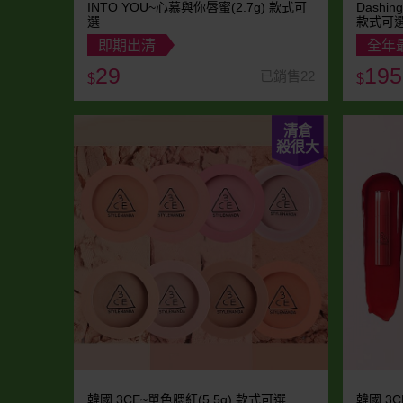
INTO YOU~心慕與你唇蜜(2.7g) 款式可
Dashi
選
款式可
即期出清
全年
29
195
已銷售22
$
$
清倉
殺很大
韓國 3CE~單色腮紅(5.5g) 款式可選
韓國 3C