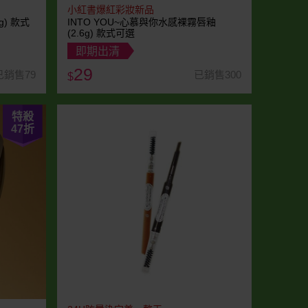
小紅書爆紅彩妝新品
g) 款式
INTO YOU~心慕與你水感裸霧唇釉
(2.6g) 款式可選
即期出清
29
已銷售79
已銷售300
$
特殺
47
折