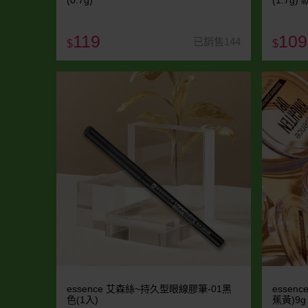
(0.7g)
(1.7g
119
109
已銷售144
$
$
essence 艾森絲~持久型眼線膠筆-01黑
essen
色(1入)
蕉黃)9g