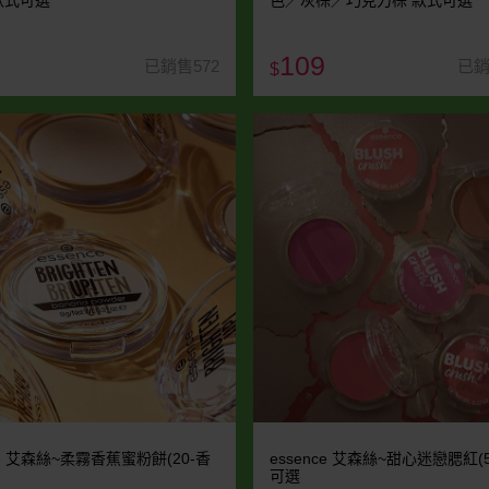
) 款式可選
色／灰棕／巧克力棕 款式可選
109
已銷售572
已銷
$
ce 艾森絲~柔霧香蕉蜜粉餅(20-香
essence 艾森絲~甜心迷戀腮紅(5
可選