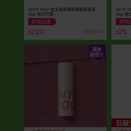
INTO YOU~女主角致霧唇頰兩用唇泥
INTO
(2g) 款式可選
(2g) 
即期出清
即期
220
29
已銷售107
$
$
清倉
殺很大
狂殺