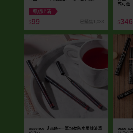
式可選
即期出清
99
346
已銷售1,033
$
$
essence 艾森絲~一筆勾勒防水眼線液筆
esse