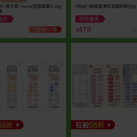
不敗經典愛用款
IDO 資生堂~neuve惹我眉筆(1.5g)
OBgE~絲絨凝凍控油蜜粉餅(5g)
啡
最低
限時優惠
478
已銷售4.7萬
已
$
55
55
折
狂殺
折