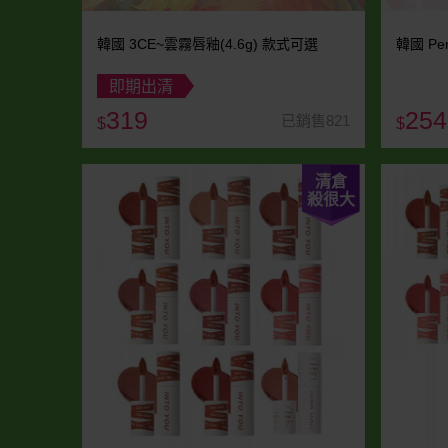
韓國 3CE~雲霧唇釉(4.6g) 款式可選
韓國 Pe
即期出清
319
254
已銷售821
$
$
清倉
殺很大