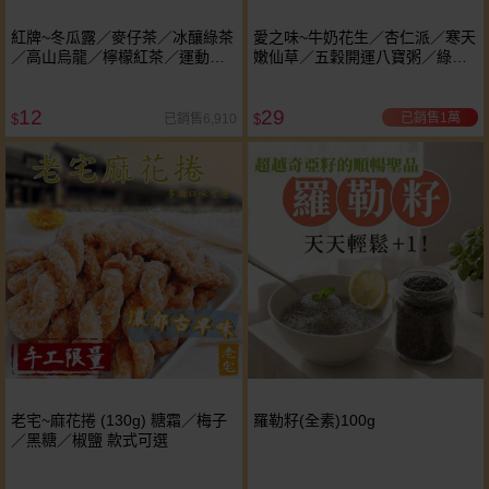
紅牌~冬瓜露／麥仔茶／冰釀綠茶
愛之味~牛奶花生／杏仁派／寒天
／高山烏龍／檸檬紅茶／運動補
嫩仙草／五穀開運八寶粥／綠豆
給飲料(340ml) 款式可選
意人爽／燕麥奶花生／沖繩島黑
八寶／薏仁寶／寒天檸檬愛玉冰
12
29
(340g) 款式可選 ※限宅配
已銷售1萬
已銷售6,910
$
$
老宅~麻花捲 (130g) 糖霜／梅子
羅勒籽(全素)100g
／黑糖／椒鹽 款式可選