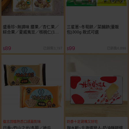
盛香珍~無調味 腰果／杏仁果／
三星蔥~冬筍餅／菜脯餅(量販
綜合果／夏威夷豆／核桃仁(1包
包)300g 款式可選
入) 款式可選
89
99
已銷售3,787
已銷售6,898
$
$
復古回憶熟悉口感最對味
奶香十足涮嘴又好吃
日香~竹山之光(冬筍／地瓜
掬水軒~北海道戀人-奶油酥餅條