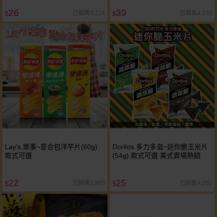
26
39
已銷售3,224
已銷售4,370
$
$
Lay's 樂事~意合包洋芋片(60g)
Doritos 多力多滋~迷你脆玉米片
款式可選
(54g) 款式可選 美式賣場熱銷
22
25
已銷售2,805
已銷售4,255
$
$