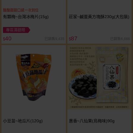
酸酸甜甜口感一次到位
有顆梅~台灣冰梅片(15g)
莊家~鹹蛋黃方塊酥230g(大包裝)
專區滿額贈
40
87
已銷售9,435
已銷售6,886
$
$
小豆苗~地瓜片(120g)
惠香~八仙果(烏梅味)90g