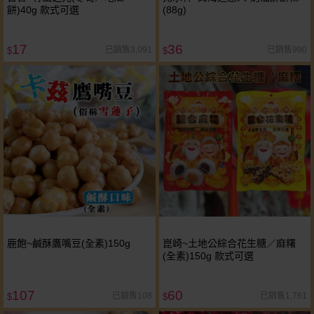
餅)40g 款式可選
(88g)
17
36
已銷售3,091
已銷售990
$
$
鹿飽~鹹酥鷹嘴豆(全素)150g
崑崎~土地公綜合花生糖／麻糬
(全素)150g 款式可選
107
60
已銷售108
已銷售1,761
$
$