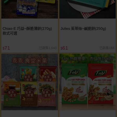
Chiao-E 巧益~酥脆薄餅(270g)
Julies 茱蒂絲~鹹脆餅(250g)
款式可選
71
61
已銷售1,640
已銷售184
$
$