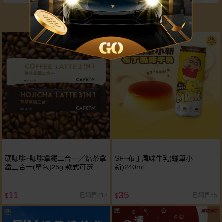
追劇美食不藏私大公開
硬咖啡~咖啡拿鐵二合一／焙茶拿
SF~布丁風味牛乳(蠟筆小
鐵三合一(單包)25g 款式可選
新)240ml
11
35
已銷售218
已銷售55
$
$