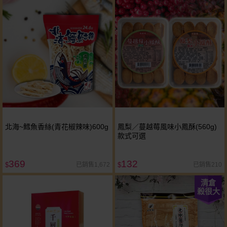
北海~鱈魚香絲(青花椒辣味)600g
鳳梨／蔓越莓風味小鳳酥(560g)
款式可選
369
132
已銷售1,672
已銷售210
$
$
清倉
殺很大