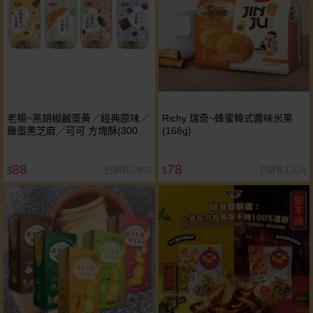
老楊~黑胡椒鹹蛋黃／經典原味／
Richy 瑞奇~蜂蜜韓式醬味米果
雞蛋黑芝麻／可可 方塊酥(300g)
(168g)
款式可選
88
78
已銷售2,952
已銷售1,524
$
$