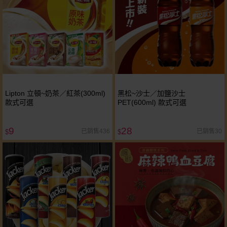
Lipton 立頓~奶茶／紅茶(300ml)
黑松~沙士／加鹽沙士
款式可選
PET(600ml) 款式可選
9
28
已銷售436
已銷售30
$
$