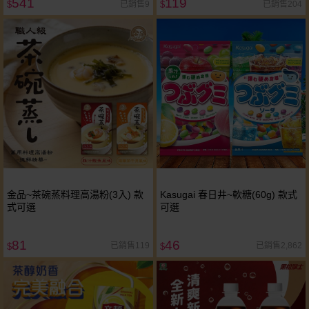
541
119
已銷售9
已銷售204
$
$
金品~茶碗蒸料理高湯粉(3入) 款
Kasugai 春日井~軟糖(60g) 款式
式可選
可選
81
46
已銷售119
已銷售2,862
$
$