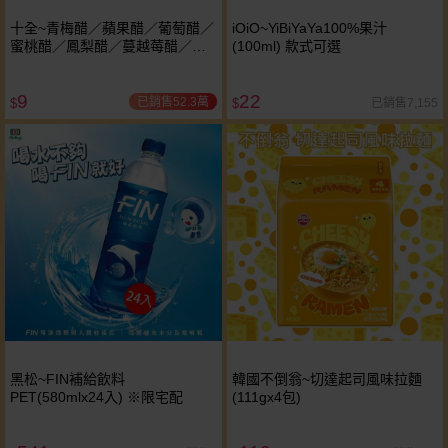
十全~青梅醋／蘋果醋／葡萄醋／
iOiO~YiBiYaYa100%果汁
蜜桃醋／鳳梨醋／蔓越莓醋／百
(100ml) 款式可選
香果醋 / 哈密瓜醋飲料(100ml) 款
式可選
9
22
已銷售52.3萬
已銷售7,155
$
$
黑松~FIN補給飲料
韓國不倒翁~切達起司風味拉麵
PET(580mlx24入) ※限宅配
(111gx4包)