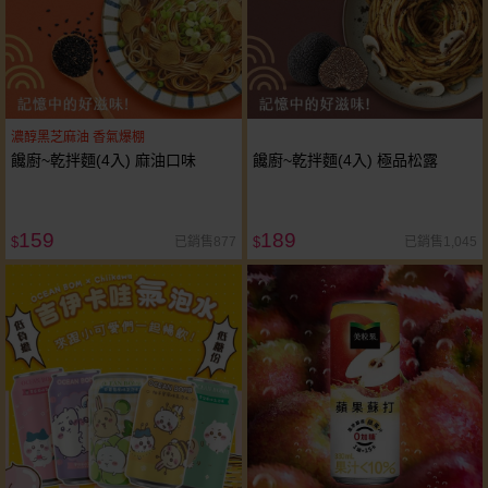
濃醇黑芝麻油 香氣爆棚
饞廚~乾拌麵(4入) 麻油口味
饞廚~乾拌麵(4入) 極品松露
159
189
已銷售877
已銷售1,045
$
$