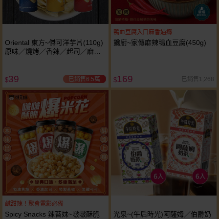
鴨血豆腐入口麻香過癮
Oriental 東方~傑可洋芋片(110g)
饞廚~家傳麻辣鴨血豆腐(450g)
原味／燒烤／香辣／起司／麻辣
火鍋味／墨西哥辣醬味／酸奶洋
蔥味 款式可選
39
169
已銷售6.5萬
已銷售1,268
$
$
鹹甜辣！聚會電影必備
Spicy Snacks 辣苔妹~啵啵酥脆
光泉~(午后時光)阿薩姆／伯爵奶