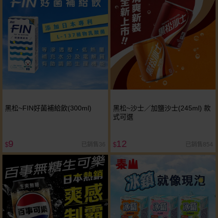
黑松~FIN好菌補給飲(300ml)
黑松~沙士／加鹽沙士(245ml) 款
式可選
9
12
已銷售36
已銷售854
$
$