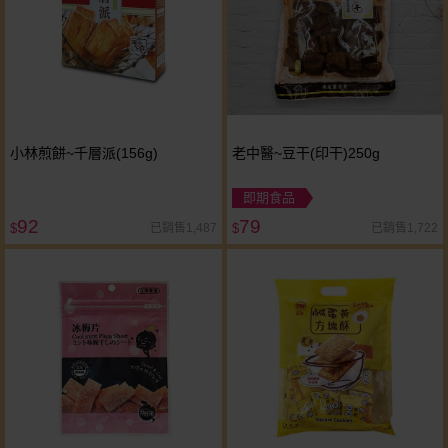
小林煎餅~千層派(156g)
老中醫~豆干(印干)250g
即期食品
92
79
已銷售1,487
已銷售1,722
$
$