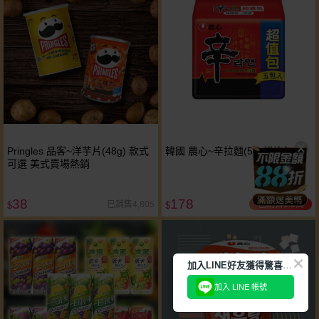
Pringles 品客~洋芋片(48g) 款式
韓國 農心~辛拉麵(5入超值包)
可選 美式賣場熱銷
38
178
已銷售1.1萬
已銷售4,805
$
$
加
入LINE好友獲得驚喜折扣!
加入 LINE 帳號