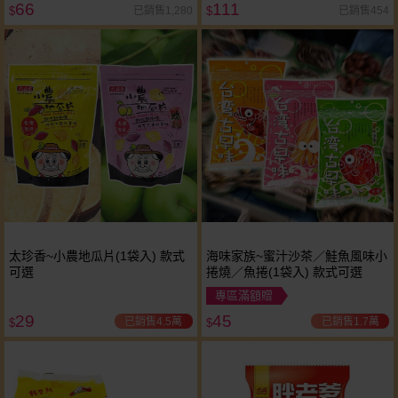
66
111
已銷售1,280
已銷售454
$
$
太珍香~小農地瓜片(1袋入) 款式
海味家族~蜜汁沙茶／鮭魚風味小
可選
捲燒／魚捲(1袋入) 款式可選
專區滿額贈
29
45
已銷售4.5萬
已銷售1.7萬
$
$