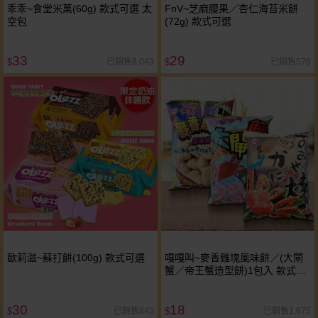
乖乖~食堂米菓(60g) 款式可選 太
FnV~芝麻腰果／杏仁海苔米餅
空包
(72g) 款式可選
33
29
已銷售8,043
已銷售576
$
$
歐莉滋~蘇打餅(100g) 款式可選
嘎嘎叫~麥香雞塊風味餅／(大閘
蟹／帝王蟹造型餅)1包入 款式可
選
30
18
已銷售843
已銷售1,675
$
$