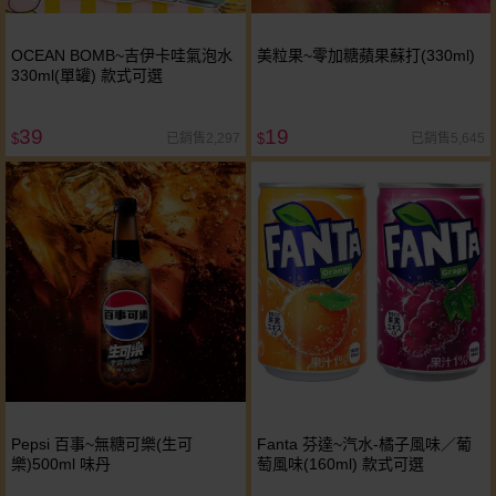
OCEAN BOMB~吉伊卡哇氣泡水
美粒果~零加糖蘋果蘇打(330ml)
330ml(單罐) 款式可選
39
19
已銷售2,297
已銷售5,645
$
$
Pepsi 百事~無糖可樂(生可
Fanta 芬達~汽水-橘子風味／葡
樂)500ml 味丹
萄風味(160ml) 款式可選