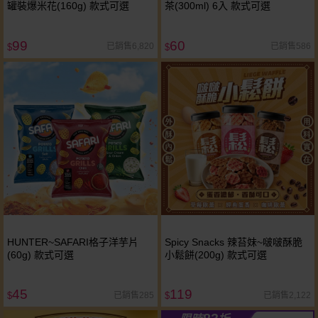
罐裝爆米花(160g) 款式可選
茶(300ml) 6入 款式可選
99
60
已銷售6,820
已銷售586
$
$
HUNTER~SAFARI格子洋芋片
Spicy Snacks 辣苔妹~啵啵酥脆
(60g) 款式可選
小鬆餅(200g) 款式可選
45
119
已銷售285
已銷售2,122
$
$