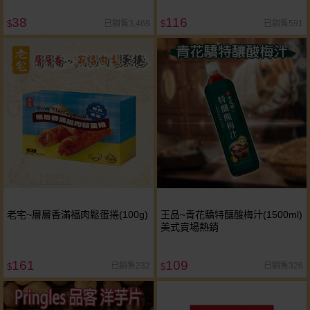
38
116
已銷售3,469
已銷售591
$
$
老宅~層層香滿福肉鬆蛋捲(100g)
王品~青花驕特釀酸梅汁(1500ml)
美式賣場熱銷
161
109
已銷售232
已銷售326
$
$