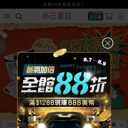
賺美幣~換好禮~立即換GO~
小三美日x全支付~美幣+全點折上折超划算
全館88折爸氣加倍！
追劇美食不藏私大公開
在家也能享受經典美味 簡單上桌~