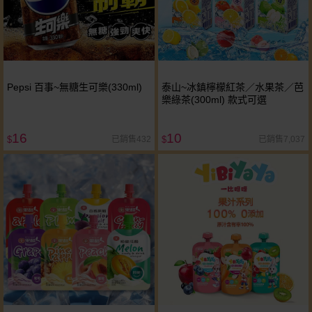
Pepsi 百事~無糖生可樂(330ml)
泰山~冰鎮檸檬紅茶／水果茶／芭
樂綠茶(300ml) 款式可選
16
10
已銷售432
已銷售7,037
$
$