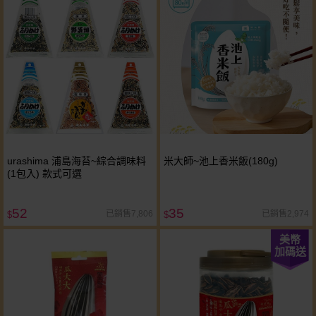
urashima 浦島海苔~綜合調味料
米大師~池上香米飯(180g)
(1包入) 款式可選
52
35
已銷售7,806
已銷售2,974
$
$
美幣
加碼送