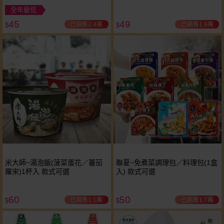
全年最低
45
49
已銷售2.4萬
已銷售1.9萬
$
$
米大師~湯泡飯(菠菜蛋花／蕃茄
聯夏~免煮菜調理包／料理包(1盒
羅宋)1杯入 款式可選
入) 款式可選
60
50
已銷售1.1萬
已銷售1.7萬
$
$