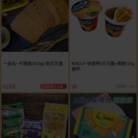
一品名~卡薄燒(410g) 款式可選
MAOJI~快樂杯(可可醬+棒餅)15g
單杯
159
8
已銷售1.4萬
已銷售7,434
$
$