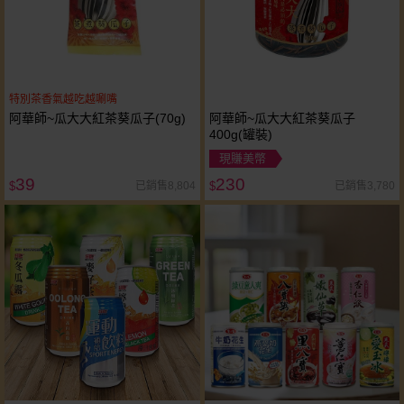
特別茶香氣越吃越唰嘴
阿華師~瓜大大紅茶葵瓜子(70g)
阿華師~瓜大大紅茶葵瓜子
400g(罐裝)
現賺美幣
39
230
已銷售8,804
已銷售3,780
$
$