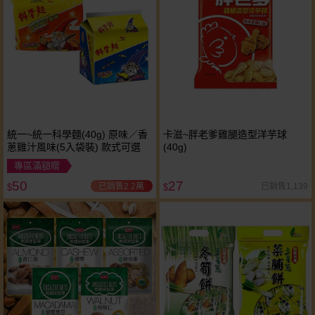
統一~統一科學麵(40g) 原味／香
卡滋~胖老爹雞腿造型洋芋球
蔥雞汁風味(5入袋裝) 款式可選
(40g)
專區滿額贈
50
27
已銷售2.2萬
已銷售1,139
$
$