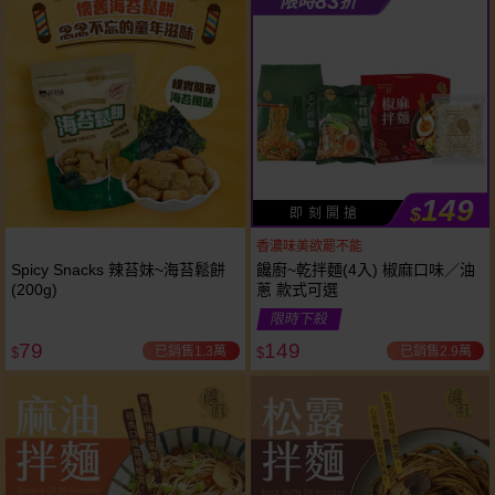
83
限時
折
149
$
即 刻 開 搶
香濃味美欲罷不能
Spicy Snacks 辣苔妹~海苔鬆餅
饞廚~乾拌麵(4入) 椒麻口味／油
(200g)
蔥 款式可選
限時下殺
79
149
已銷售1.3萬
已銷售2.9萬
$
$