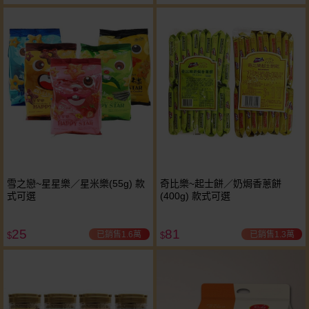
雪之戀~星星樂／星米樂(55g) 款
奇比樂~起士餅／奶焗香蔥餅
式可選
(400g) 款式可選
25
81
已銷售1.6萬
已銷售1.3萬
$
$