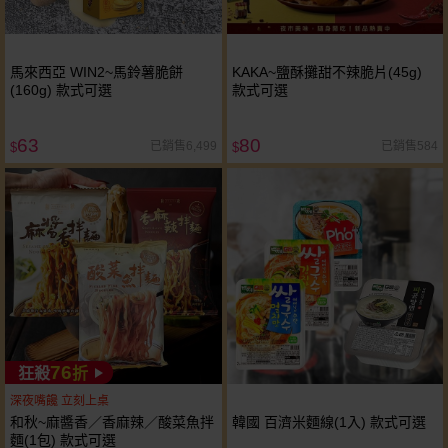
馬來西亞 WIN2~馬鈴薯脆餅
KAKA~鹽酥攤甜不辣脆片(45g)
(160g) 款式可選
款式可選
63
80
已銷售6,499
已銷售584
$
$
76
狂殺
折
深夜嘴饞 立刻上桌
和秋~麻醬香／香麻辣／酸菜魚拌
韓國 百濟米麵線(1入) 款式可選
麵(1包) 款式可選