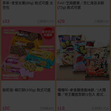
乖乖~食堂米菓(60g) 款式可選 太
FnV~芝麻腰果／杏仁海苔米餅
空包
(72g) 款式可選
33
29
已銷售8,075
已銷售579
$
$
歐莉滋~蘇打餅(100g) 款式可選
嘎嘎叫~麥香雞塊風味餅／(大閘
蟹／帝王蟹造型餅)1包入 款式可
選
30
18
已銷售845
已銷售1,726
$
$