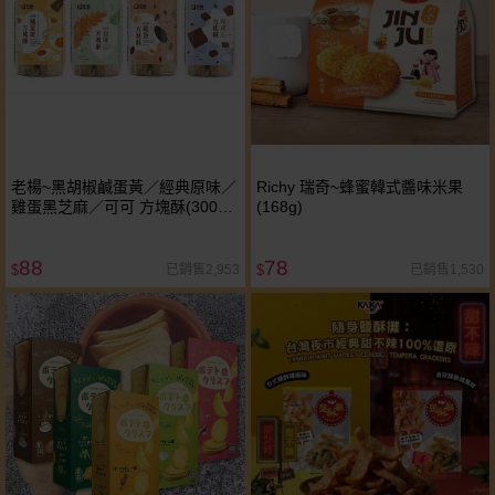
老楊~黑胡椒鹹蛋黃／經典原味／
Richy 瑞奇~蜂蜜韓式醬味米果
雞蛋黑芝麻／可可 方塊酥(300g)
(168g)
款式可選
88
78
已銷售2,953
已銷售1,530
$
$