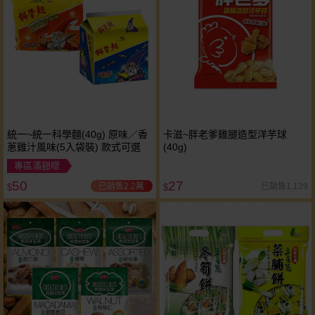
統一~統一科學麵(40g) 原味／香
卡滋~胖老爹雞腿造型洋芋球
蔥雞汁風味(5入袋裝) 款式可選
(40g)
專區滿額贈
50
27
已銷售2.2萬
已銷售1,139
$
$