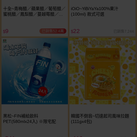
十全~青梅醋／蘋果醋／葡萄醋／
iOiO~YiBiYaYa100%果汁
蜜桃醋／鳳梨醋／蔓越莓醋／百
(100ml) 款式可選
香果醋 / 哈密瓜醋飲料(100ml) 款
式可選
9
22
已銷售52.4萬
已銷售7,244
$
$
黑松~FIN補給飲料
韓國不倒翁~切達起司風味拉麵
PET(580mlx24入) ※限宅配
(111gx4包)