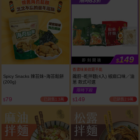
83
限時
折
149
$
即 刻 開 搶
香濃味美欲罷不能
Spicy Snacks 辣苔妹~海苔鬆餅
饞廚~乾拌麵(4入) 椒麻口味／油
(200g)
蔥 款式可選
限時下殺
79
149
已銷售1.3萬
已銷售2.9萬
$
$