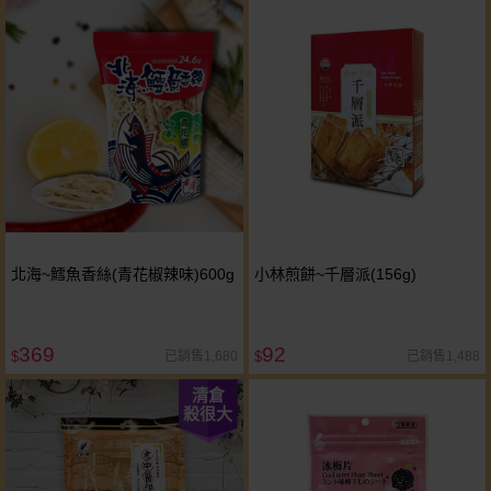
北海~鱈魚香絲(青花椒辣味)600g
小林煎餅~千層派(156g)
369
92
已銷售1,680
已銷售1,488
$
$
清倉
殺很大