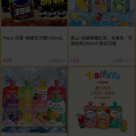
Pepsi 百事~無糖生可樂(330ml)
泰山~冰鎮檸檬紅茶／水果茶／芭
樂綠茶(300ml) 款式可選
16
10
已銷售444
已銷售7,113
$
$