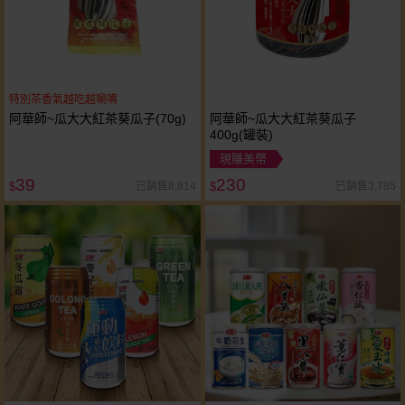
特別茶香氣越吃越唰嘴
阿華師~瓜大大紅茶葵瓜子(70g)
阿華師~瓜大大紅茶葵瓜子
400g(罐裝)
現賺美幣
39
230
已銷售8,814
已銷售3,785
$
$