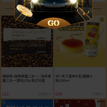
追劇美食不藏私大公開
硬咖啡~咖啡拿鐵二合一／焙茶拿
SF~布丁風味牛乳(蠟筆小
鐵三合一(單包)25g 款式可選
新)240ml
11
35
已銷售247
已銷售57
$
$