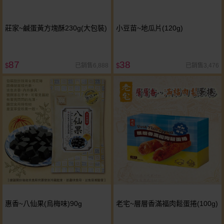
莊家~鹹蛋黃方塊酥230g(大包裝)
小豆苗~地瓜片(120g)
87
38
已銷售6,888
已銷售3,476
$
$
惠香~八仙果(烏梅味)90g
老宅~層層香滿福肉鬆蛋捲(100g)