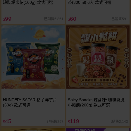
罐裝爆米花(160g) 款式可選
茶(300ml) 6入 款式可選
99
60
已銷售6,851
已銷售591
$
$
HUNTER~SAFARI格子洋芋片
Spicy Snacks 辣苔妹~啵啵酥脆
(60g) 款式可選
小鬆餅(200g) 款式可選
45
119
已銷售297
已銷售2,143
$
$