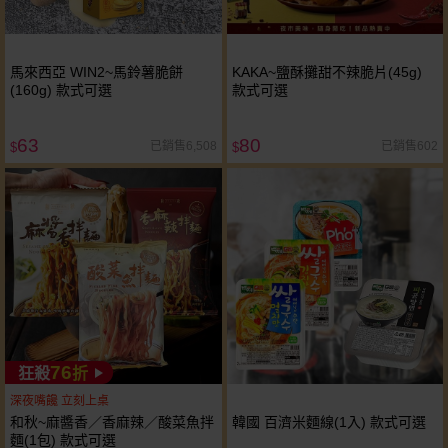
馬來西亞 WIN2~馬鈴薯脆餅
KAKA~鹽酥攤甜不辣脆片(45g)
(160g) 款式可選
款式可選
63
80
已銷售6,508
已銷售602
$
$
76
狂殺
折
深夜嘴饞 立刻上桌
和秋~麻醬香／香麻辣／酸菜魚拌
韓國 百濟米麵線(1入) 款式可選
麵(1包) 款式可選