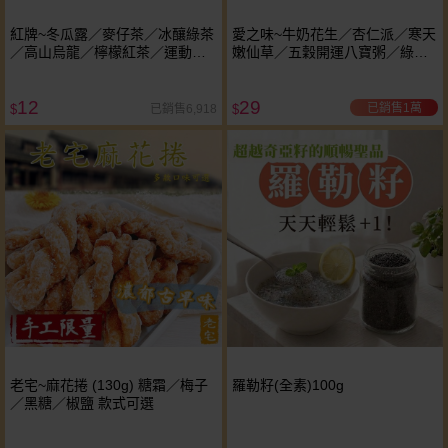
紅牌~冬瓜露／麥仔茶／冰釀綠茶
愛之味~牛奶花生／杏仁派／寒天
／高山烏龍／檸檬紅茶／運動補
嫩仙草／五穀開運八寶粥／綠豆
給飲料(340ml) 款式可選
意人爽／燕麥奶花生／沖繩島黑
八寶／薏仁寶／寒天檸檬愛玉冰
12
29
(340g) 款式可選 ※限宅配
已銷售1萬
已銷售6,918
$
$
老宅~麻花捲 (130g) 糖霜／梅子
羅勒籽(全素)100g
／黑糖／椒鹽 款式可選