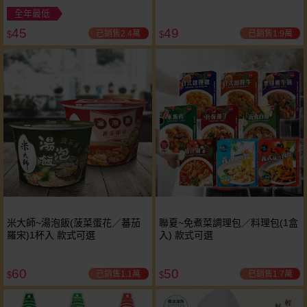
全年最低
45
49
已銷售2.4萬
已銷售1.9萬
$
$
米大師~湯泡飯(菠菜蛋花／蕃茄
聯夏~免煮菜調理包／料理包(1盒
羅宋)1杯入 款式可選
入) 款式可選
60
50
已銷售1.1萬
已銷售1.7萬
$
$