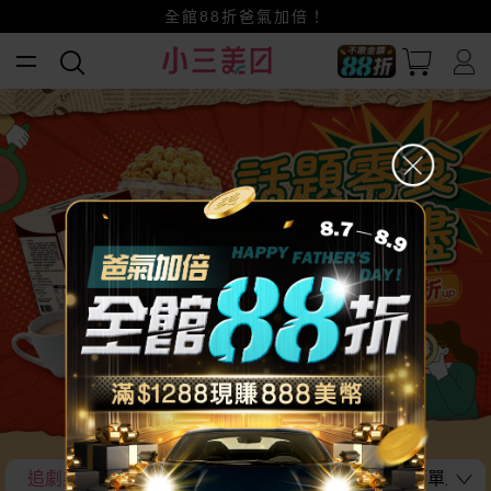
賺美幣~換好禮~立即換GO~
小三美日x全支付~美幣+全點折上折超划算
全館88折爸氣加倍！
追劇美食不藏私大公開
在家也能享受經典美味 簡單上桌~