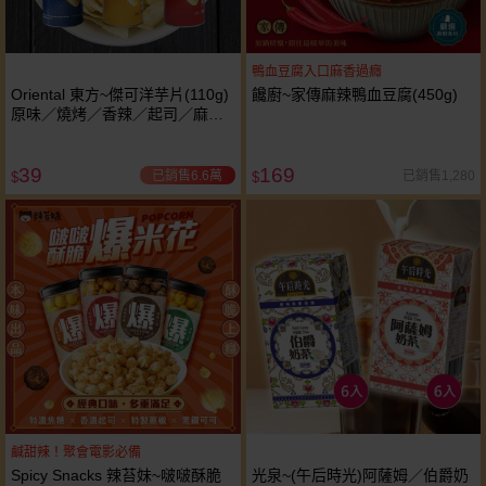
鴨血豆腐入口麻香過癮
Oriental 東方~傑可洋芋片(110g)
饞廚~家傳麻辣鴨血豆腐(450g)
原味／燒烤／香辣／起司／麻辣
火鍋味／墨西哥辣醬味／酸奶洋
蔥味 款式可選
39
169
已銷售6.6萬
已銷售1,280
$
$
鹹甜辣！聚會電影必備
Spicy Snacks 辣苔妹~啵啵酥脆
光泉~(午后時光)阿薩姆／伯爵奶