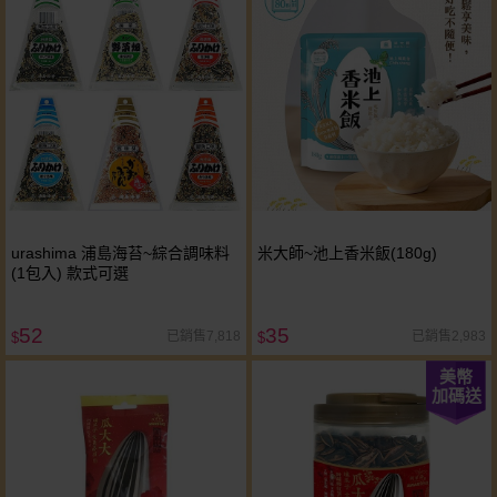
urashima 浦島海苔~綜合調味料
米大師~池上香米飯(180g)
(1包入) 款式可選
52
35
已銷售7,818
已銷售2,983
$
$
美幣
加碼送