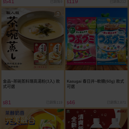
541
119
已銷售9
已銷售212
$
$
金品~茶碗蒸料理高湯粉(3入) 款
Kasugai 春日井~軟糖(60g) 款式
式可選
可選
81
46
已銷售119
已銷售2,871
$
$