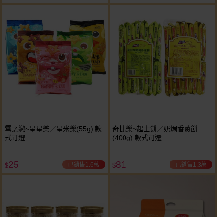
雪之戀~星星樂／星米樂(55g) 款
奇比樂~起士餅／奶焗香蔥餅
式可選
(400g) 款式可選
25
81
已銷售1.6萬
已銷售1.3萬
$
$