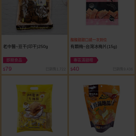
酸酸甜甜口感一次到位
老中醫~豆干(印干)250g
有顆梅~台灣冰梅片(15g)
即期食品
專區滿額贈
79
40
已銷售1,722
已銷售9,436
$
$