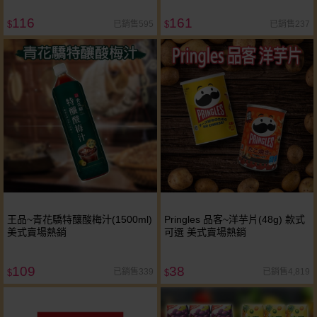
116
161
已銷售595
已銷售237
$
$
王品~青花驕特釀酸梅汁(1500ml)
Pringles 品客~洋芋片(48g) 款式
美式賣場熱銷
可選 美式賣場熱銷
109
38
已銷售339
已銷售4,819
$
$