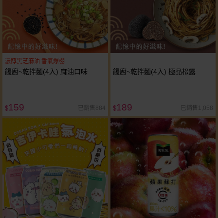
濃醇黑芝麻油 香氣爆棚
饞廚~乾拌麵(4入) 麻油口味
饞廚~乾拌麵(4入) 極品松露
159
189
已銷售884
已銷售1,058
$
$