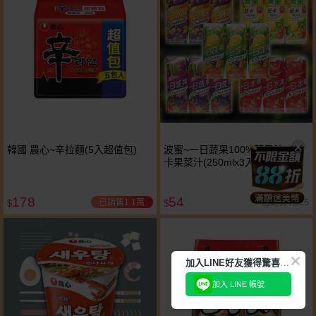
韓國 農心~辛拉麵(5入超值包)
波蜜~一日蔬果100%蔬果汁／低
卡果菜汁(250mlx3入) 款式可選
178
54
已銷售1.1萬
已銷售4,325
$
$
加
入LINE好友獲得驚喜折扣!
加入 LINE 帳號