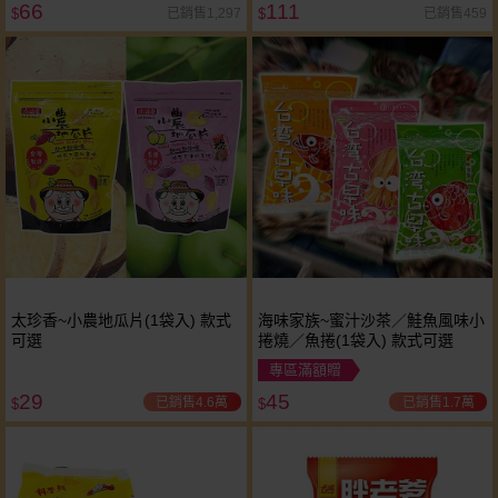
66
111
已銷售1,297
已銷售459
$
$
太珍香~小農地瓜片(1袋入) 款式
海味家族~蜜汁沙茶／鮭魚風味小
可選
捲燒／魚捲(1袋入) 款式可選
專區滿額贈
29
45
已銷售4.6萬
已銷售1.7萬
$
$