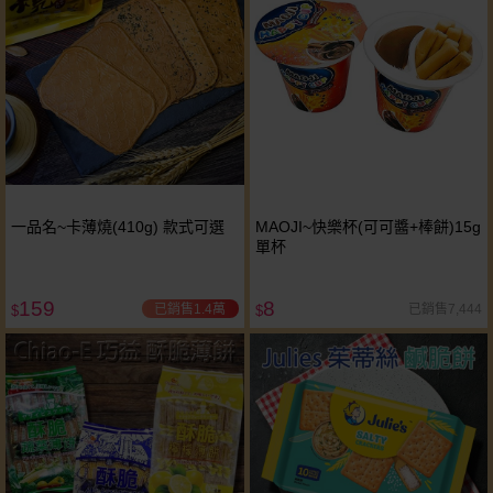
一品名~卡薄燒(410g) 款式可選
MAOJI~快樂杯(可可醬+棒餅)15g
單杯
159
8
已銷售1.4萬
已銷售7,444
$
$