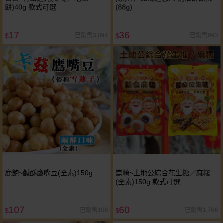
餅)40g 款式可選
(88g)
17
36
已銷售3,094
已銷售993
$
$
鹿飽~鹹酥鷹嘴豆(全素)150g
崑崎~土地公綜合花生糖／麻糬
(全素)150g 款式可選
107
60
已銷售108
已銷售1,766
$
$