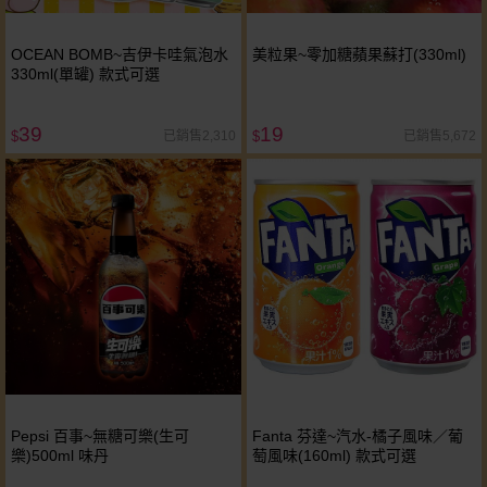
OCEAN BOMB~吉伊卡哇氣泡水
美粒果~零加糖蘋果蘇打(330ml)
330ml(單罐) 款式可選
39
19
已銷售2,310
已銷售5,672
$
$
Pepsi 百事~無糖可樂(生可
Fanta 芬達~汽水-橘子風味／葡
樂)500ml 味丹
萄風味(160ml) 款式可選