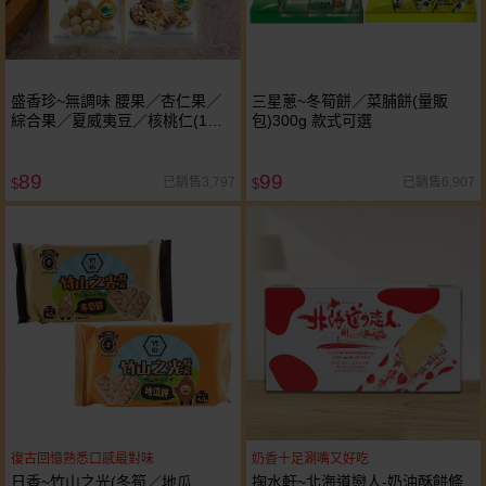
盛香珍~無調味 腰果／杏仁果／
三星蔥~冬筍餅／菜脯餅(量販
綜合果／夏威夷豆／核桃仁(1包
包)300g 款式可選
入) 款式可選
89
99
已銷售3,797
已銷售6,907
$
$
復古回憶熟悉口感最對味
奶香十足涮嘴又好吃
日香~竹山之光(冬筍／地瓜
掬水軒~北海道戀人-奶油酥餅條