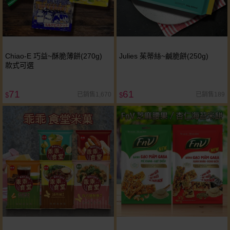
Chiao-E 巧益~酥脆薄餅(270g)
Julies 茱蒂絲~鹹脆餅(250g)
款式可選
71
61
已銷售1,670
已銷售189
$
$