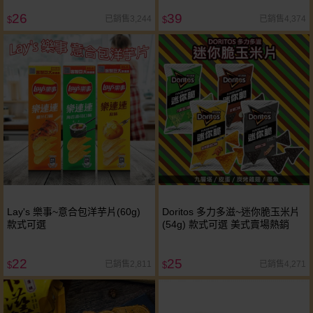
26
39
已銷售3,244
已銷售4,374
$
$
Lay's 樂事~意合包洋芋片(60g)
Doritos 多力多滋~迷你脆玉米片
款式可選
(54g) 款式可選 美式賣場熱銷
22
25
已銷售2,811
已銷售4,271
$
$