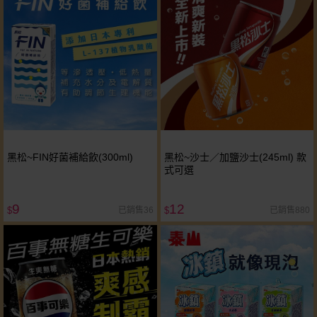
黑松~FIN好菌補給飲(300ml)
黑松~沙士／加鹽沙士(245ml) 款
式可選
9
12
已銷售36
已銷售880
$
$