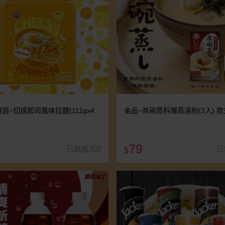
翁~切達起司風味拉麵(111gx4
金品~茶碗蒸料理高湯粉(3入) 
79
已銷售202
已
$