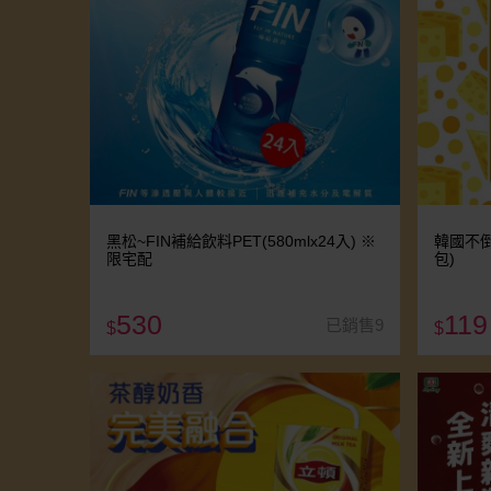
黑松~FIN補給飲料PET(580mlx24入) ※
韓國不倒
限宅配
包)
530
119
已銷售9
$
$