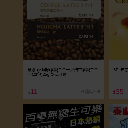
硬咖啡~咖啡拿鐵二合一／焙茶拿鐵三合
SF~布
一(單包)25g 款式可選
11
35
已銷售206
$
$