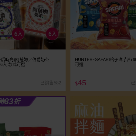
午后時光)阿薩姆／伯爵奶茶
HUNTER~SAFARI格子洋芋片(6
l) 6入 款式可選
可選
45
已銷售582
已
$
83
時
折