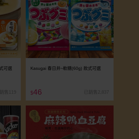
款式可選
Kasugai 春日井~軟糖(60g) 款式可選
46
銷售119
已銷售2,837
$