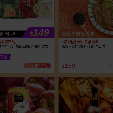
149
$
刻 開 搶
美欲罷不能
濃醇黑芝麻油 香氣爆棚
拌麵(4入) 椒麻口味／油蔥 款式
饞廚~乾拌麵(4入) 麻油口味
下殺
159
已銷售2.9萬
已
$