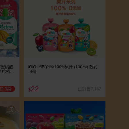
／蜜桃醋
iOiO~YiBiYaYa100%果汁 (100ml) 款式
 哈密瓜
可選
22
2.3萬
已銷售7,142
$