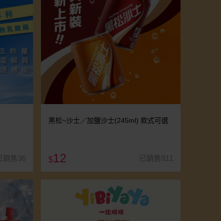
黑松~沙士／加鹽沙士(245ml) 款式可選
12
已銷售36
已銷售811
$