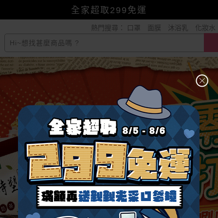
全家超取299免運
熱門搜尋：
口罩
面膜
沐浴乳
化妝水
小三美日x全支付~美幣+全點折上折超划算
賺美幣~換好禮~立即換GO~
幫老爸清空購物車！