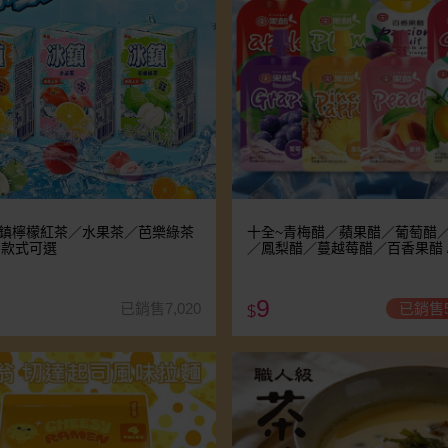
冰鎮檸檬紅茶／水果茶／芭樂綠茶
十全~青梅醋／蘋果醋／葡萄醋
l) 款式可選
／鳳梨醋／蔓越莓醋／百香果醋 /
醋飲料(100ml) 款式可選
9
已銷售7,020
已銷售5
$