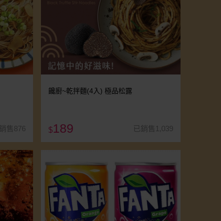
饞廚~乾拌麵(4入) 極品松露
189
銷售876
已銷售1,039
$