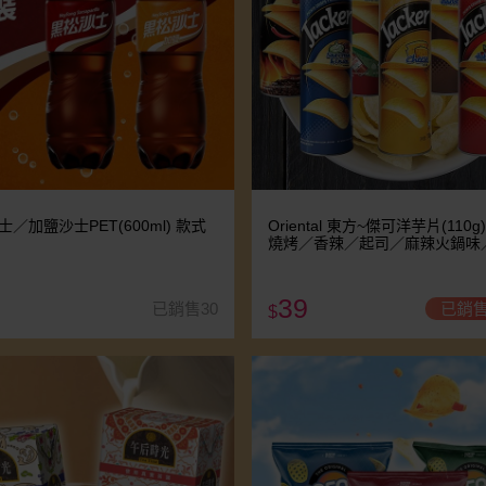
士／加鹽沙士PET(600ml) 款式
Oriental 東方~傑可洋芋片(110
燒烤／香辣／起司／麻辣火鍋味
辣醬味／酸奶洋蔥味 款式可選
39
已銷售30
已銷售
$