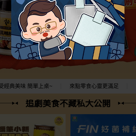
受經典美味 簡單上桌~
來點零食心靈更滿足
追劇美食不藏私大公開