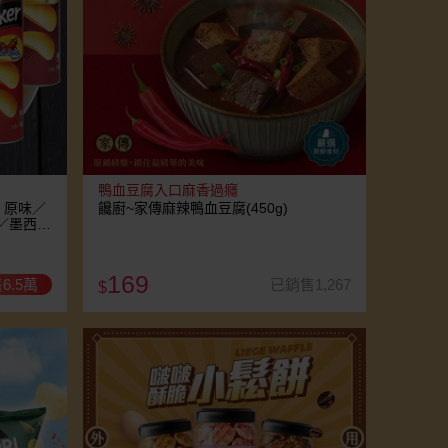
鴨血豆腐入口麻香過癮
g) 原味／
饞廚~家傳麻辣鴨血豆腐(450g)
／墨西哥
169
6.5萬
已銷售1,267
$