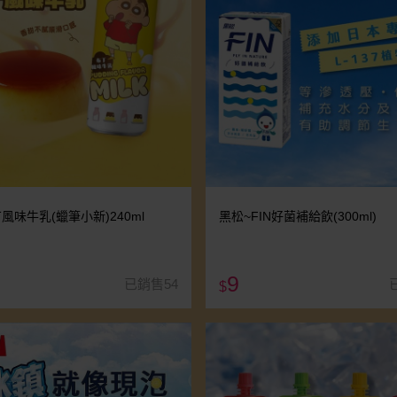
丁風味牛乳(蠟筆小新)240ml
黑松~FIN好菌補給飲(300ml)
9
已銷售54
$