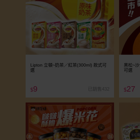
Lipton 立頓~奶茶／紅茶(300ml) 款式可
黑松~沙
選
可選
9
27
已銷售432
$
$