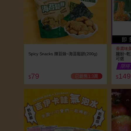
即 
香濃味
Spicy Snacks 辣苔妹~海苔鬆餅(200g)
饞廚~乾
可選
限時
79
149
已銷售1.3萬
$
$