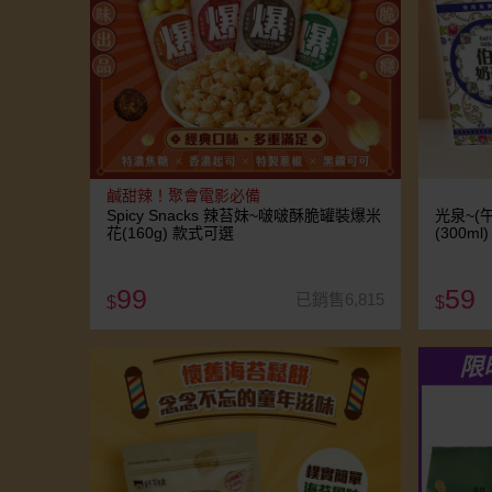
鹹甜辣！聚會電影必備
Spicy Snacks 辣苔妹~啵啵酥脆罐裝爆米
光泉~(
花(160g) 款式可選
(300m
99
59
已銷售6,815
$
$
限