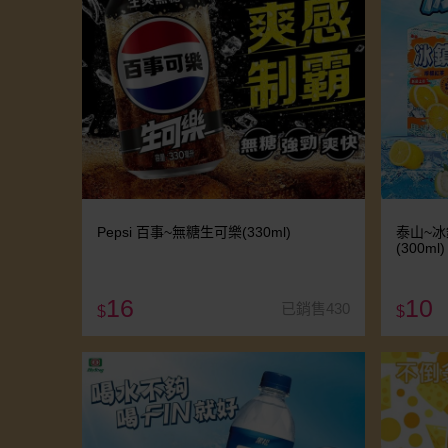
Pepsi 百事~無糖生可樂(330ml)
泰山~
(300m
16
10
已銷售430
$
$