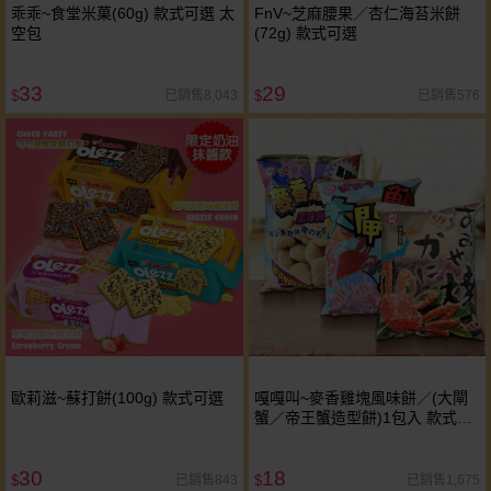
乖乖~食堂米菓(60g) 款式可選 太
FnV~芝麻腰果／杏仁海苔米餅
空包
(72g) 款式可選
33
29
已銷售8,043
已銷售576
$
$
歐莉滋~蘇打餅(100g) 款式可選
嘎嘎叫~麥香雞塊風味餅／(大閘
蟹／帝王蟹造型餅)1包入 款式可
選
30
18
已銷售843
已銷售1,675
$
$