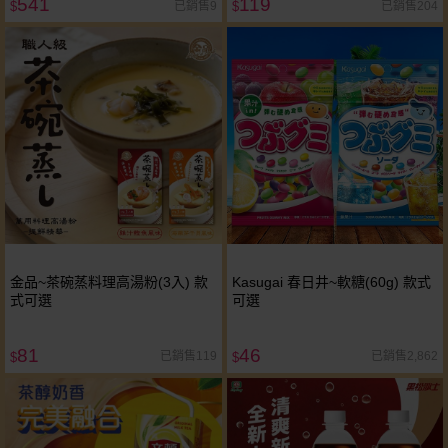
541
119
已銷售9
已銷售204
$
$
金品~茶碗蒸料理高湯粉(3入) 款
Kasugai 春日井~軟糖(60g) 款式
式可選
可選
81
46
已銷售119
已銷售2,862
$
$