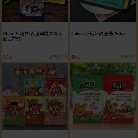
Chiao-E 巧益~酥脆薄餅(270g)
Julies 茱蒂絲~鹹脆餅(250g)
款式可選
71
61
已銷售1,640
已銷售184
$
$