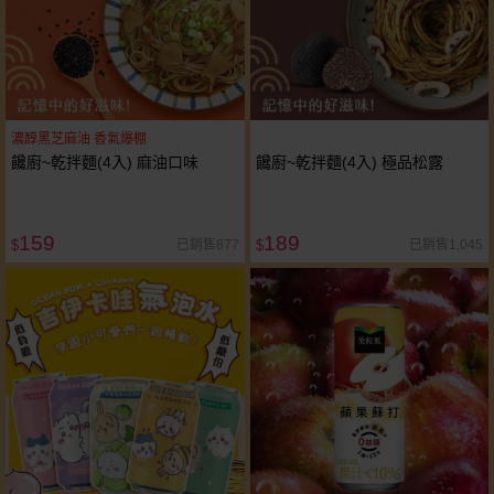
濃醇黑芝麻油 香氣爆棚
饞廚~乾拌麵(4入) 麻油口味
饞廚~乾拌麵(4入) 極品松露
159
189
已銷售877
已銷售1,045
$
$