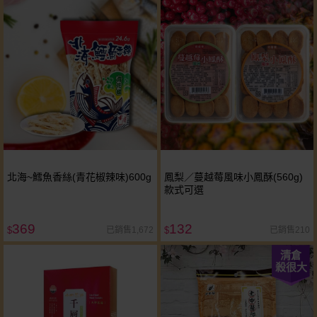
北海~鱈魚香絲(青花椒辣味)600g
鳳梨／蔓越莓風味小鳳酥(560g)
款式可選
369
132
已銷售1,672
已銷售210
$
$
清倉
殺很大