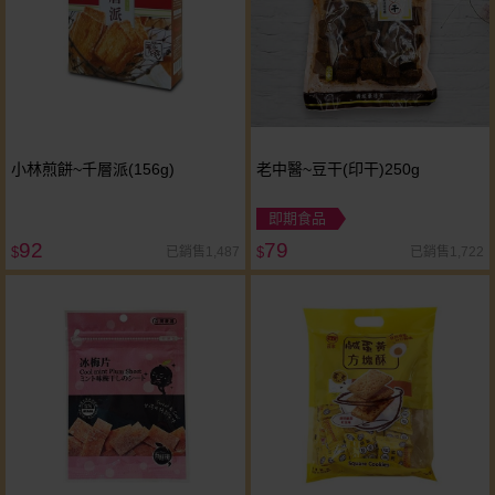
小林煎餅~千層派(156g)
老中醫~豆干(印干)250g
即期食品
92
79
已銷售1,487
已銷售1,722
$
$