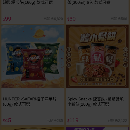
罐裝爆米花(160g) 款式可選
茶(300ml) 6入 款式可選
99
60
已銷售6,820
已銷售586
$
$
HUNTER~SAFARI格子洋芋片
Spicy Snacks 辣苔妹~啵啵酥脆
(60g) 款式可選
小鬆餅(200g) 款式可選
45
119
已銷售285
已銷售2,122
$
$