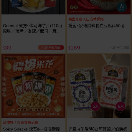
鴨血豆腐入口麻香過癮
Oriental 東方~傑可洋芋片(110g)
饞廚~家傳麻辣鴨血豆腐(450g)
原味／燒烤／香辣／起司／麻辣
火鍋味／墨西哥辣醬味／酸奶洋
蔥味 款式可選
39
169
已銷售6.5萬
已銷售1,268
$
$
鹹甜辣！聚會電影必備
Spicy Snacks 辣苔妹~啵啵酥脆
光泉~(午后時光)阿薩姆／伯爵奶