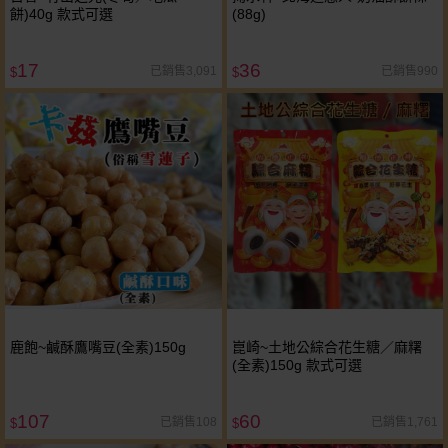
餅)40g 款式可選
(88g)
17
36
已銷售3,091
已銷售990
$
$
鹿飽~鹹酥鷹嘴豆(全素)150g
崑崎~土地公綜合花生糖／麻糬
(全素)150g 款式可選
107
60
已銷售108
已銷售1,761
$
$