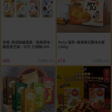
老楊~黑胡椒鹹蛋黃／經典原味／
Richy 瑞奇~蜂蜜韓式醬味米果
雞蛋黑芝麻／可可 方塊酥(300g)
(168g)
款式可選
88
78
已銷售2,952
已銷售1,524
$
$