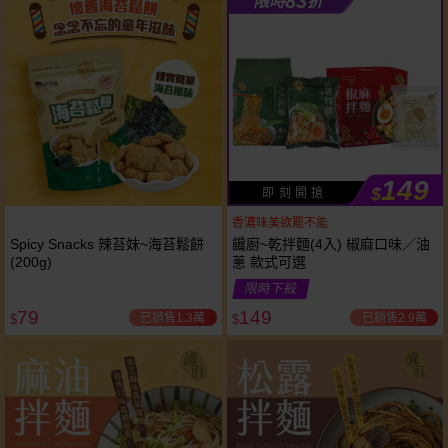
83
限時
折
149
$
即 刻 開 搶
香濃味美欲罷不能
Spicy Snacks 辣苔妹~海苔鬆餅
饞廚~乾拌麵(4入) 椒麻口味／油
(200g)
蔥 款式可選
限時下殺
79
149
已銷售1.3萬
已銷售2.9萬
$
$