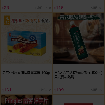
38
116
已銷售3,469
已銷售591
$
$
老宅~層層香滿福肉鬆蛋捲(100g)
王品~青花驕特釀酸梅汁(1500ml)
美式賣場熱銷
161
109
已銷售232
已銷售326
$
$