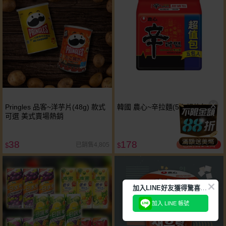
Pringles 品客~洋芋片(48g) 款式
韓國 農心~辛拉麵(5入超值包)
可選 美式賣場熱銷
38
178
已銷售1.1萬
已銷售4,805
$
$
加
入LINE好友獲得驚喜折扣!
加入 LINE 帳號