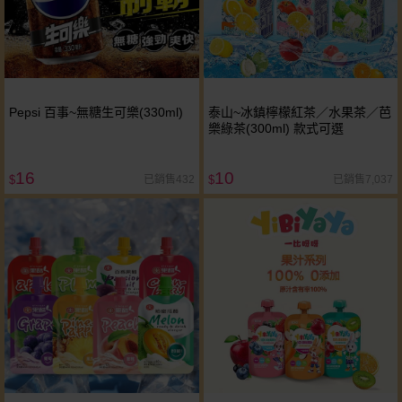
Pepsi 百事~無糖生可樂(330ml)
泰山~冰鎮檸檬紅茶／水果茶／芭
樂綠茶(300ml) 款式可選
16
10
已銷售432
已銷售7,037
$
$