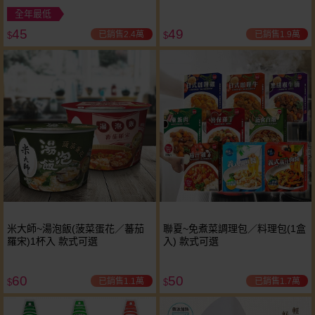
全年最低
45
49
已銷售2.4萬
已銷售1.9萬
$
$
米大師~湯泡飯(菠菜蛋花／蕃茄
聯夏~免煮菜調理包／料理包(1盒
羅宋)1杯入 款式可選
入) 款式可選
60
50
已銷售1.1萬
已銷售1.7萬
$
$