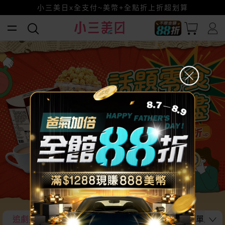
小三美日x全支付~美幣+全點折上折超划算
賺美幣~換好禮~立即換GO~
全館88折爸氣加倍！
追劇美食不藏私大公開
在家也能享受經典美味 簡單上桌~