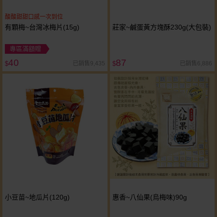
酸酸甜甜口感一次到位
有顆梅~台灣冰梅片(15g)
莊家~鹹蛋黃方塊酥230g(大包裝)
專區滿額贈
40
87
已銷售9,435
已銷售6,886
$
$
小豆苗~地瓜片(120g)
惠香~八仙果(烏梅味)90g