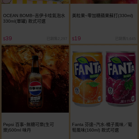
OCEAN BOMB~吉伊卡哇氣泡水
美粒果~零加糖蘋果蘇打(330ml)
330ml(單罐) 款式可選
39
19
已銷售2,297
已銷售5,645
$
$
Pepsi 百事~無糖可樂(生可
Fanta 芬達~汽水-橘子風味／葡
樂)500ml 味丹
萄風味(160ml) 款式可選