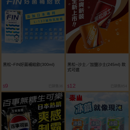
黑松~FIN好菌補給飲(300ml)
黑松~沙士／加鹽沙士(245ml) 款
式可選
9
12
已銷售36
已銷售854
$
$