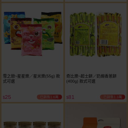
雪之戀~星星樂／星米樂(55g) 款
奇比樂~起士餅／奶焗香蔥餅
式可選
(400g) 款式可選
25
81
已銷售1.6萬
已銷售1.3萬
$
$