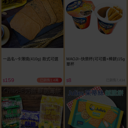
一品名~卡薄燒(410g) 款式可選
MAOJI~快樂杯(可可醬+棒餅)15g
單杯
159
8
已銷售1.4萬
已銷售7,434
$
$