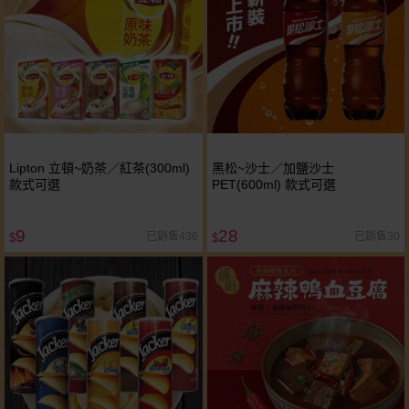
Lipton 立頓~奶茶／紅茶(300ml)
黑松~沙士／加鹽沙士
款式可選
PET(600ml) 款式可選
9
28
已銷售436
已銷售30
$
$