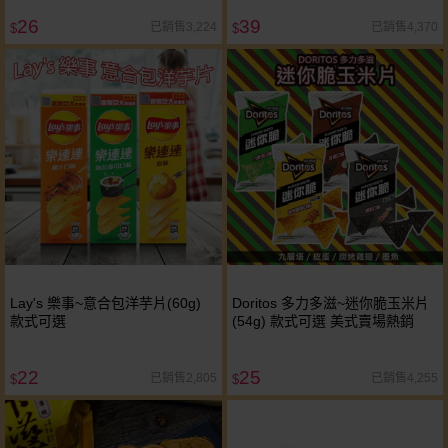
26
39
已銷售3,224
已銷售4,370
$
$
Lay's 樂事~意合包洋芋片(60g)
Doritos 多力多滋~迷你脆玉米片
款式可選
(54g) 款式可選 美式賣場熱銷
22
25
已銷售2,805
已銷售4,255
$
$