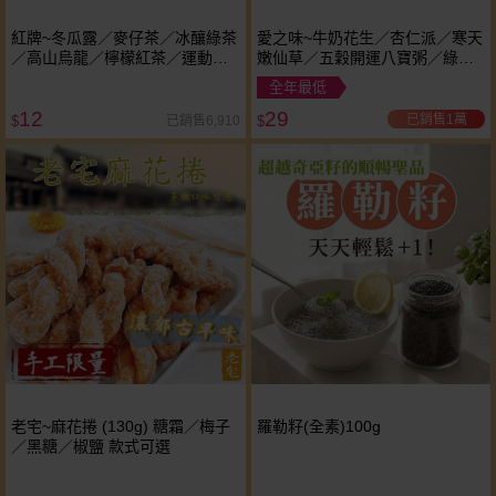
紅牌~冬瓜露／麥仔茶／冰釀綠茶
愛之味~牛奶花生／杏仁派／寒天
／高山烏龍／檸檬紅茶／運動補
嫩仙草／五穀開運八寶粥／綠豆
給飲料(340ml) 款式可選
意人爽／燕麥奶花生／沖繩島黑
全年最低
八寶／薏仁寶／寒天檸檬愛玉冰
12
29
(340g) 款式可選 ※限宅配
已銷售1萬
已銷售6,910
$
$
老宅~麻花捲 (130g) 糖霜／梅子
羅勒籽(全素)100g
／黑糖／椒鹽 款式可選