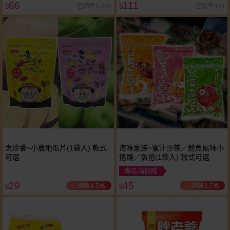
66
111
已銷售1,280
已銷售454
$
$
太珍香~小農地瓜片(1袋入) 款式
海味家族~蜜汁沙茶／鮭魚風味小
可選
捲燒／魚捲(1袋入) 款式可選
專區滿額贈
29
45
已銷售4.5萬
已銷售1.7萬
$
$