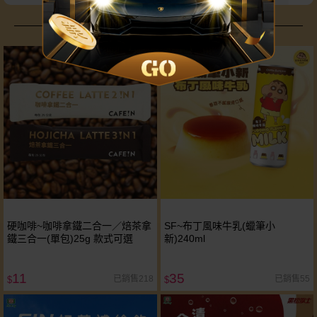
追劇美食不藏私大公開
硬咖啡~咖啡拿鐵二合一／焙茶拿
SF~布丁風味牛乳(蠟筆小
鐵三合一(單包)25g 款式可選
新)240ml
11
35
已銷售218
已銷售55
$
$