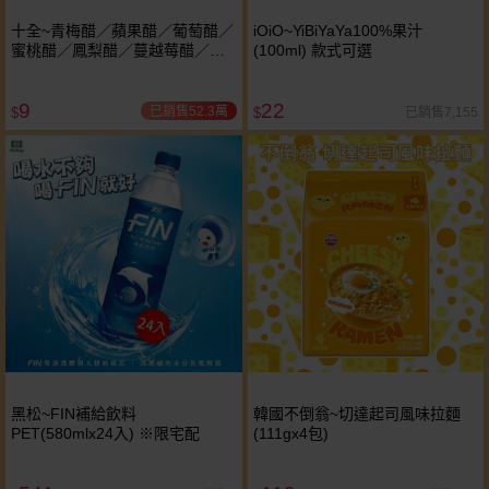
十全~青梅醋／蘋果醋／葡萄醋／
iOiO~YiBiYaYa100%果汁
蜜桃醋／鳳梨醋／蔓越莓醋／百
(100ml) 款式可選
香果醋 / 哈密瓜醋飲料(100ml) 款
式可選
9
22
已銷售52.3萬
已銷售7,155
$
$
黑松~FIN補給飲料
韓國不倒翁~切達起司風味拉麵
PET(580mlx24入) ※限宅配
(111gx4包)