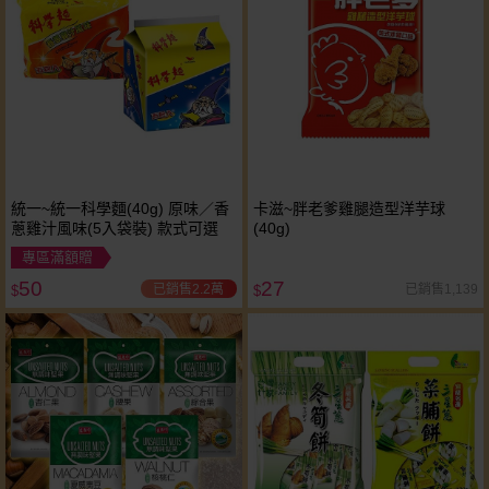
統一~統一科學麵(40g) 原味／香
卡滋~胖老爹雞腿造型洋芋球
蔥雞汁風味(5入袋裝) 款式可選
(40g)
專區滿額贈
50
27
已銷售2.2萬
已銷售1,139
$
$