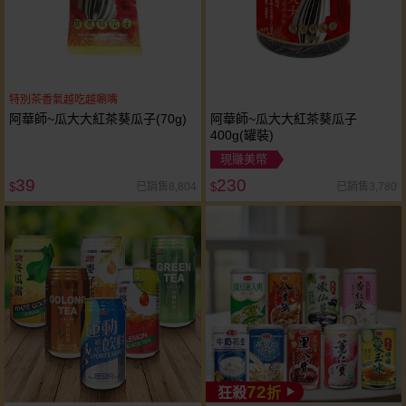
特別茶香氣越吃越唰嘴
阿華師~瓜大大紅茶葵瓜子(70g)
阿華師~瓜大大紅茶葵瓜子
400g(罐裝)
現賺美幣
39
230
已銷售8,804
已銷售3,780
$
$
72
狂殺
折