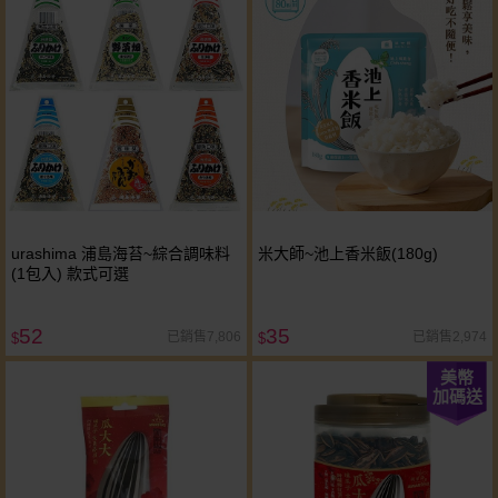
urashima 浦島海苔~綜合調味料
米大師~池上香米飯(180g)
(1包入) 款式可選
52
35
已銷售7,806
已銷售2,974
$
$
美幣
加碼送