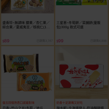
盛香珍~無調味 腰果／杏仁果／
三星蔥~冬筍餅／菜脯餅(量販
綜合果／夏威夷豆／核桃仁(1包
包)300g 款式可選
入) 款式可選
89
99
已銷售3,787
已銷售6,898
$
$
復古回憶熟悉口感最對味
奶香十足涮嘴又好吃
日香~竹山之光(冬筍／地瓜
掬水軒~北海道戀人-奶油酥餅條