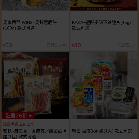
馬來西亞 WIN2~馬鈴薯脆餅
KAKA~鹽酥攤甜不辣脆片(45g)
(160g) 款式可選
款式可選
63
80
已銷售6,499
已銷售584
$
$
76
狂殺
折
深夜嘴饞 立刻上桌
和秋~麻醬香／香麻辣／酸菜魚拌
韓國 百濟米麵線(1入) 款式可選
麵(1包) 款式可選