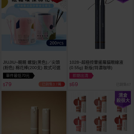
JIUJIU~親親 螺旋(黑色)／尖頭
1028~超極控暈暹羅貓眼線液
(粉色) 棉花棒(200支) 款式可選
(0.55g) 新版(特濃咖啡)
單件最低70元
即期出清
79
69
已銷售3.7萬
已銷售67
$
$
清倉
殺很大