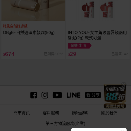
韓風自然好膚感
OBgE~自然遮瑕素顏霜(50g)
INTO YOU~女主角致霧唇頰兩用
唇泥(2g) 款式可選
即期出清
674
29
已銷售3,056
已銷售142
$
$
看,分享
門市資訊
客戶服務
購物說明
關於我們
第三方物流服務(企業)