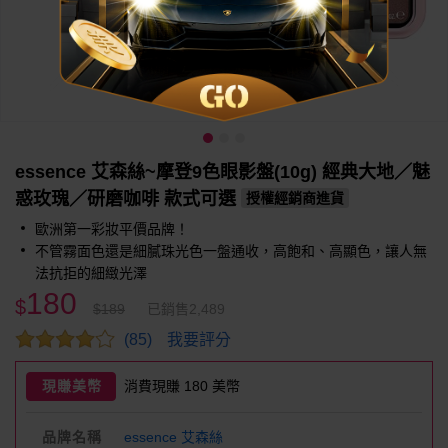
essence 艾森絲~摩登9色眼影盤(10g) 經典大地／魅
惑玫瑰／研磨咖啡 款式可選
授權經銷商進貨
歐洲第一彩妝平價品牌！
不管霧面色還是細膩珠光色一盤通收，高飽和、高顯色，讓人無
法抗拒的細緻光澤
180
$
$189
已銷售2,489
我要評分
(85)
現賺美幣
消費現賺 180 美幣
品牌名稱
essence 艾森絲