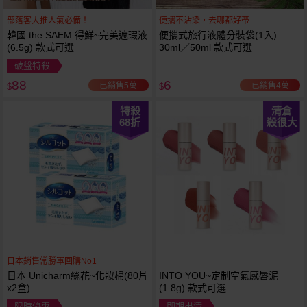
部落客大推人氣必備！
便攜不沾染，去哪都好帶
韓國 the SAEM 得鮮~完美遮瑕液
便攜式旅行液體分裝袋(1入)
(6.5g) 款式可選
30ml／50ml 款式可選
破盤特殺
88
6
已銷售5萬
已銷售4萬
$
$
特殺
清倉
68
折
殺很大
日本銷售常勝軍回購No1
日本 Unicharm絲花~化妝棉(80片
INTO YOU~定制空氣感唇泥
x2盒)
(1.8g) 款式可選
限時優惠
即期出清