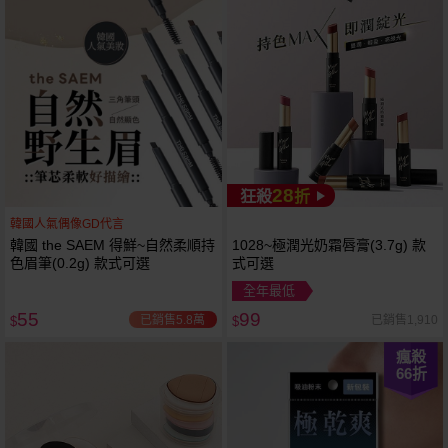
28
狂殺
折
韓國人氣偶像GD代言
韓國 the SAEM 得鮮~自然柔順持
1028~極潤光奶霜唇膏(3.7g) 款
色眉筆(0.2g) 款式可選
式可選
全年最低
55
99
已銷售5.8萬
已銷售1,910
$
$
瘋殺
66
折