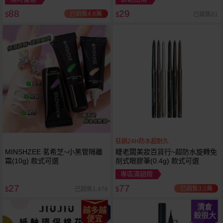
88
29
已銷售4.6萬
已銷售81
$
$
狂銷24H防水超耐久
MINSHZEE 茗希芝~小黑管隔離
睫老闆美妝百貨行~超防水旋轉免
霜(10g) 款式可選
削式眼膠筆(0.4g) 款式可選
專區滿額贈
27
77
已銷售3.2萬
已銷售1,476
$
$
清倉
越多越
殺很大
便宜