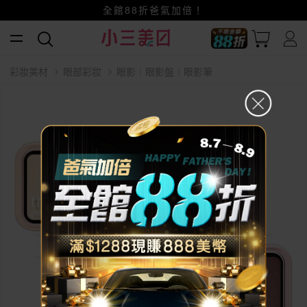
賺美幣~換好禮~立即換GO~
小三美日x全支付~美幣+全點折上折超划算
全館88折爸氣加倍！
彩妝美材
眼部彩妝
眼影｜眼影盤｜眼影筆