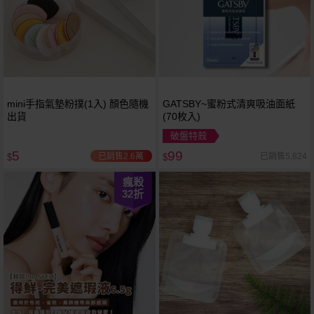
mini手指氣墊粉撲(1入) 顏色隨機
GATSBY~蜜粉式清爽吸油面紙
出貨
(70枚入)
破盤特殺
5
99
已銷售2.6萬
已銷售5,824
$
$
瘋殺
32
折