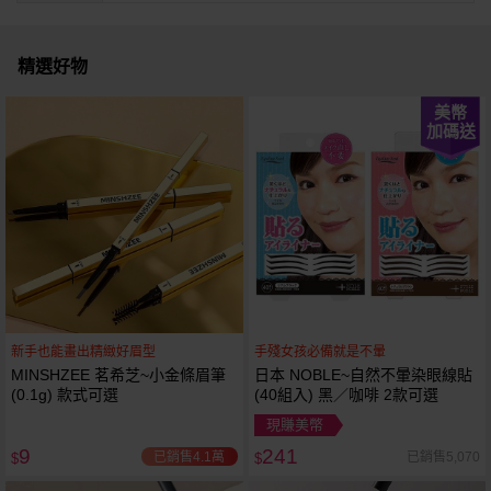
精選好物
美幣
加碼送
新手也能畫出精緻好眉型
手殘女孩必備就是不暈
MINSHZEE 茗希芝~小金條眉筆
日本 NOBLE~自然不暈染眼線貼
(0.1g) 款式可選
(40組入) 黑／咖啡 2款可選
現賺美幣
9
241
已銷售4.1萬
已銷售5,070
$
$