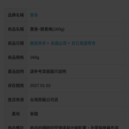
品牌名稱
惠香
商品名稱
惠香~酵素梅(160g)
商品分類
嚴選美食
各國必買
其它異國零食
商品規格
160g
產品說明
請參考頁面圖示說明
保存期限
2027.01.02
進貨來源
台灣原廠公司貨
產地
泰國
商品備註
商品拍攝時因受環境與光線影響，及電腦螢幕色差