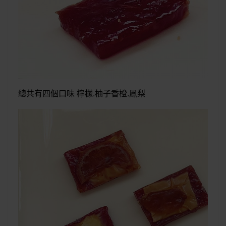
總共有四個口味 檸檬.柚子香橙.鳳梨