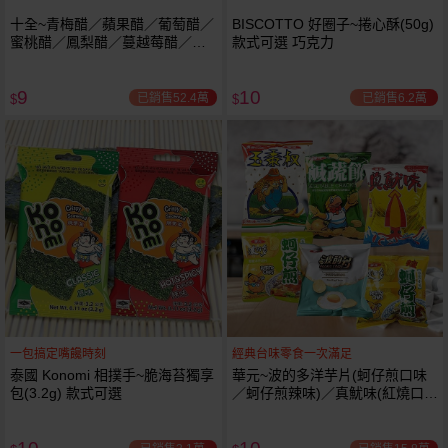
十全~青梅醋／蘋果醋／葡萄醋／
BISCOTTO 好圈子~捲心酥(50g)
蜜桃醋／鳳梨醋／蔓越莓醋／百
款式可選 巧克力
香果醋 / 哈密瓜醋飲料(100ml) 款
式可選
9
10
已銷售52.4萬
已銷售6.2萬
$
$
一包搞定嘴饞時刻
經典台味零食一次滿足
泰國 Konomi 相撲手~脆海苔獨享
華元~波的多洋芋片(蚵仔煎口味
包(3.2g) 款式可選
／蚵仔煎辣味)／真魷味(紅燒口
味)／鹹酥餅／玉蜀叔(漢堡口味)
／香煎荷包蛋風味1包入 款式可
選 小包