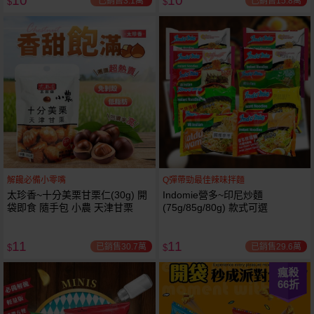
10
10
已銷售3.1萬
已銷售15.8萬
$
$
解饞必備小零嘴
Q彈帶勁最佳辣味拌麵
太珍香~十分美栗甘栗仁(30g) 開
Indomie營多~印尼炒麵
袋即食 隨手包 小農 天津甘栗
(75g/85g/80g) 款式可選
11
11
已銷售30.7萬
已銷售29.6萬
$
$
瘋殺
66
折