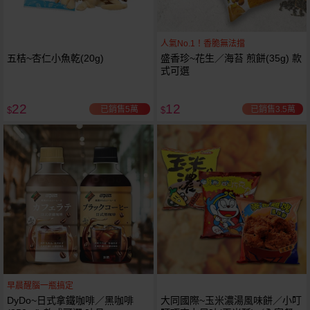
人氣No.1！香脆無法擋
五桔~杏仁小魚乾(20g)
盛香珍~花生／海苔 煎餅(35g) 款
式可選
22
12
已銷售5萬
已銷售3.5萬
$
$
早晨醒腦一瓶搞定
DyDo~日式拿鐵咖啡／黑咖啡
大同國際~玉米濃湯風味餅／小叮