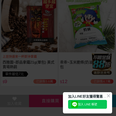
越多越
便宜
上班快速來一杯即沖拿鐵
西雅圖~即品拿鐵21g(單包) 美式
乖乖~玉米脆條(奶油椰子)18g 小
賣場熱銷
包
單件最低7元
9
12
已銷售5.6萬
已銷售4.7萬
$
$
加
入LINE好友獲得驚喜折扣!
直接購買
加入購物車
加入收藏
加入 LINE 帳號