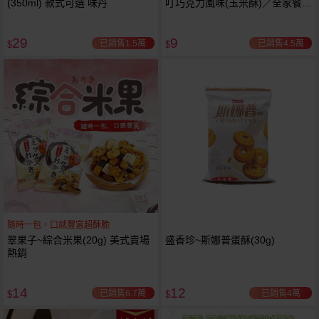
(350ml) 款式可選 味丹
叮巧克力風味(玉米酥)／全家餐麥
香雞塊風味餅(20g) 款式可選 小
包
29
9
已銷售1.5萬
已銷售4.5萬
$
$
隨時一包，口感豐富超酥脆
翠果子~綜合米果(20g) 美式賣場
盛香珍~斯娜普蛋酥(30g)
熱銷
14
12
已銷售6.7萬
已銷售4萬
$
$