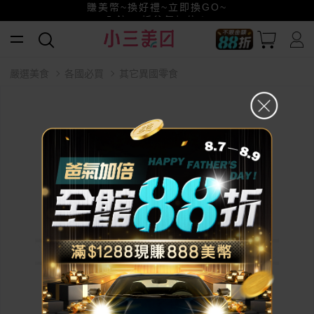
賺美幣~換好禮~立即換GO~
小三美日x全支付~美幣+全點折上折超划算
全館88折爸氣加倍！
嚴選美食
各國必買
其它異國零食