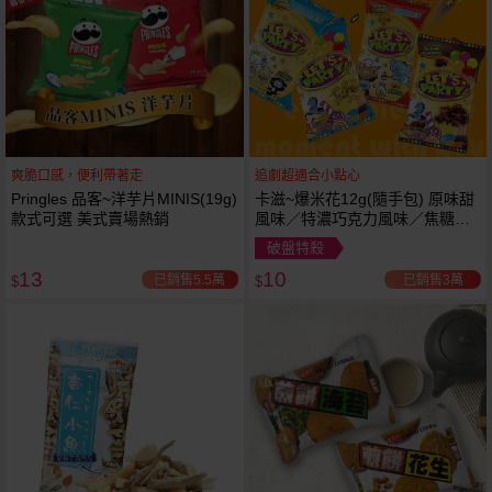
爽脆口感，便利帶著走
追劇超適合小點心
Pringles 品客~洋芋片MINIS(19g)
卡滋~爆米花12g(隨手包) 原味甜
款式可選 美式賣場熱銷
風味／特濃巧克力風味／焦糖牛
奶風味／經典鹹甜風味 款式可選
破盤特殺
13
10
已銷售5.5萬
已銷售3萬
$
$