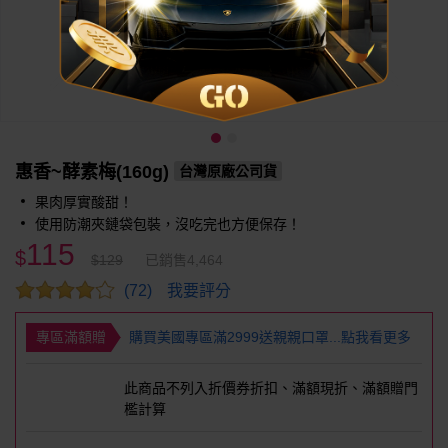
惠香~酵素梅(160g)
台灣原廠公司貨
果肉厚實酸甜！
使用防潮夾鏈袋包裝，沒吃完也方便保存！
115
$
$129
已銷售4,464
我要評分
(72)
專區滿額贈
購買美國專區滿2999送親親口罩...點我看更多
此商品不列入折價券折扣、滿額現折、滿額贈門
檻計算