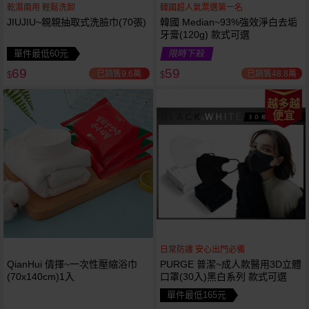
乾濕兩用 輕鬆洗卸
韓國超人氣票選第一名
JIUJIU~親親抽取式洗臉巾(70張)
韓國 Median~93%強效淨白去垢
牙膏(120g) 款式可選
單件最低60元
限時下殺
69
59
已銷售9.6萬
已銷售48.8萬
$
$
越多越
便宜
日常防護 安心出門必備
QianHui 倩揮~一次性壓縮浴巾
PURGE 普潔~成人款醫用3D立體
(70x140cm)1入
口罩(30入)黑白系列 款式可選
單件最低165元