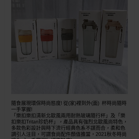
隨食展現環保時尚態度! 從(家)裡到外(面) 杯時尚隨時
一手掌握!
「樂扣樂扣清新北歐風兩用耐熱玻璃隨行杯」及「樂
扣樂扣Tritan珍奶杯」，產品具有強烈北歐風尚特色，
多款色彩設計與時下流行經典色系不謀而合，柔和色
調引人注目，可謂食尚配件顏值擔當，2021秋冬時尚