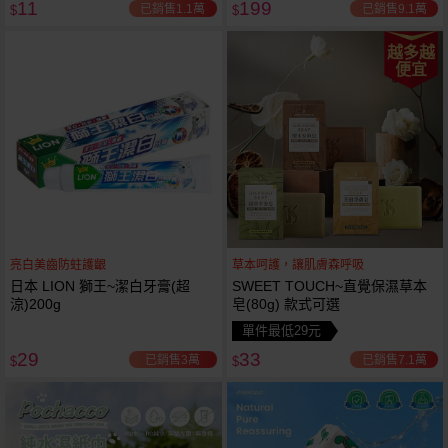
11
199
已銷售1.1萬
已銷售9.1萬
$
$
越多越
便宜
亮白美齒防蛀護齦
草本呵護，讓肌膚森呼吸
日本 LION 獅王~潔白牙膏(超
SWEET TOUCH~直覺保濕草本
涼)200g
皂(80g) 款式可選
單件最低29元
29
33
已銷售3萬
已銷售7.1萬
$
$