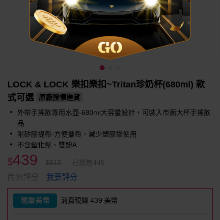
LOCK & LOCK 樂扣樂扣~Tritan珍奶杯(680ml) 款
式可選
原廠授權進貨
外帶手搖飲專用水壺-680ml大容量設計，可裝入市面大杯手搖飲
品
附矽膠提帶-方便攜帶，減少塑膠袋使用
不含塑化劑、雙酚A
439
$
$515
已銷售445
我要評分
尚無評分
現賺美幣
消費現賺 439 美幣