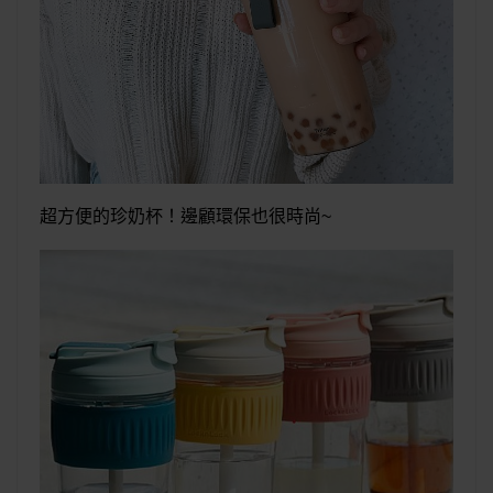
超方便的珍奶杯！邊顧環保也很時尚~