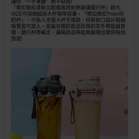
讓你〝一手掌握〞絕不缺席!
「樂扣樂扣清新北歐風兩用耐熱玻璃隨行杯」超大
SIZE可容納超商大杯咖啡容量，「樂扣樂扣Tritan珍
奶杯」，可裝入市面大杯手搖飲，特殊飲口設計粗細
吸管皆可放入，是最夯國民飲品珍珠奶茶外帶瓶器首
選，隨行杯帶著走，讓喝飲品時能夠展現出環保時尚
態度!