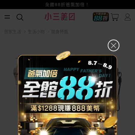
賺美幣~換好禮~立即換GO~
小三美日x全支付~美幣+全點折上折超划算
全館88折爸氣加倍！
居家生活
生活小物
隨身杯瓶