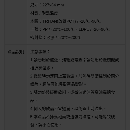
尺寸：227x64 mm
材質 / 耐熱溫度：
本體：TRITAN(改質PCT) / -20℃~90℃
上蓋：PP / -20℃~100℃、LDPE / -20~90℃
密封條：矽膠 / -20℃~200℃
產品說明
注意事項：
1.請勿用於爐灶、烤箱或電鍋；請勿用於洗碗機或
接近高溫處。
2.微波時勿連同上蓋微波，加熱時間請控制於兩分
鐘內，超時可能導致產品變形。
3.請勿盛裝碳酸飲料，或微波奶油等高油高糖食
品。
4.倒入的飲品不宜過滿，以免蓋上時溢出。
5.本產品若掉落地面或遭強力碰撞，可能導致破
裂，請小心使用。