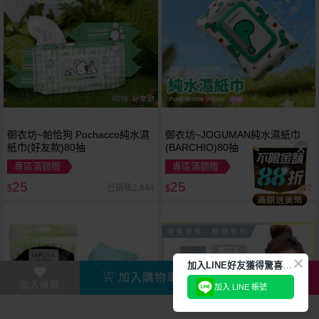
御衣坊~帕恰狗 Pochacco純水濕
御衣坊~JOGUMAN純水濕紙巾
紙巾(好友款)80抽
(BARCHIO)80抽
專區滿額贈
專區滿額贈
25
25
已銷售2,844
已銷售2,102
$
$
加
入LINE好友獲得驚喜折扣!
加入購物車
直接購買
加入收藏
加入 LINE 帳號