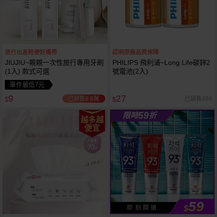
旅行出差輕便好攜帶
認明原廠品質保障
JIUJIU~親親一次性旅行專用牙刷
PHILIPS 飛利浦~Long Life碳鋅2
(1入) 款式可選
號電池(2入)
單件最低7元
9
27
已銷售8.6萬
已銷售888
$
$
59
限時
折
越多越
便宜
59
$
即 刻 開 搶