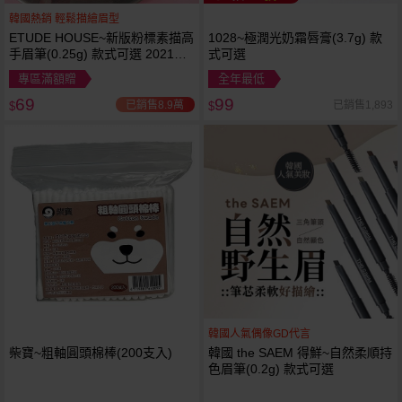
韓國熱銷 輕鬆描繪眉型
ETUDE HOUSE~新版粉標素描高
1028~極潤光奶霜唇膏(3.7g) 款
手眉筆(0.25g) 款式可選 2021最
式可選
新版
專區滿額贈
全年最低
69
99
已銷售8.9萬
已銷售1,893
$
$
韓國人氣偶像GD代言
柴寶~粗軸圓頭棉棒(200支入)
韓國 the SAEM 得鮮~自然柔順持
色眉筆(0.2g) 款式可選