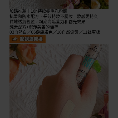
加碼推薦｜
16h持妝零毛孔粉餅
抗暈和防水配方，長效持妝不脫妝，妝感更持久
質地透氣輕盈，粉底高遮蓋力和霧光效果
純素配方+潔淨美容的標準
03自然白／06健康膚色／10自然偏黃／11蜂蜜棕