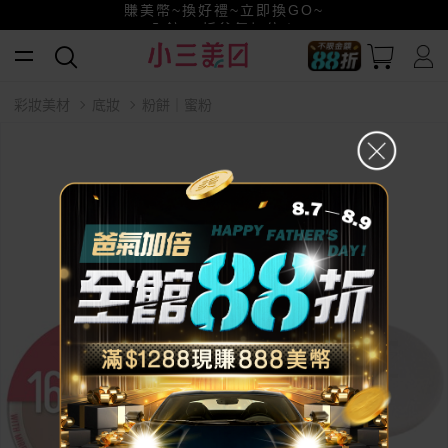
賺美幣~換好禮~立即換GO~
小三美日x全支付~美幣+全點折上折超划算
全館88折爸氣加倍！
彩妝美材
底妝
粉餅｜蜜粉