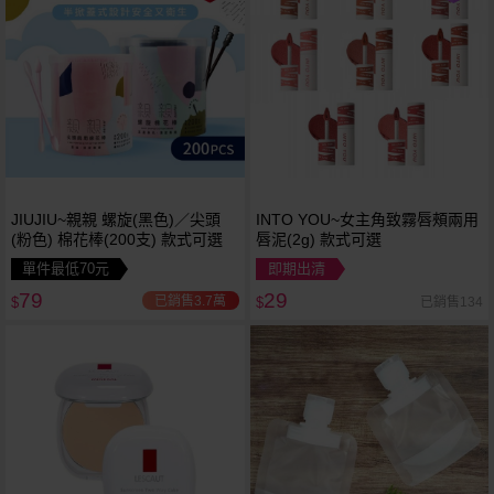
JIUJIU~親親 螺旋(黑色)／尖頭
INTO YOU~女主角致霧唇頰兩用
(粉色) 棉花棒(200支) 款式可選
唇泥(2g) 款式可選
單件最低70元
即期出清
79
29
已銷售3.7萬
已銷售134
$
$