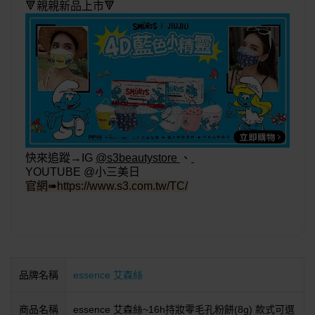
🔻親親新品上市🔻
快來追蹤→
IG
@s3beautystore
、
YOUTUBE @小三美日
官網➠
https://www.s3.com.tw/TC/
品牌名稱
essence 艾森絲
商品名稱
essence 艾森絲~16h持妝零毛孔粉餅(8g) 款式可選