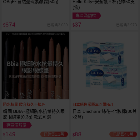
OBgE~自然遮瑕素顏霜(50g)
Hello Kitty~安全護耳棉花棒50支
(盒)
專區滿額贈
674
37
已銷售3,039
已銷售2,973
$
$
防水抗暈 妝容持久不掉色
日本銷售常勝軍回購No1
韓國 BBIA~極細防水抗暈持久眼
日本 Unicharm絲花~化妝棉(80片
影眼線筆(0.3g) 款式可選
x2盒)
專區滿額贈
149
88
已銷售1.1萬
已銷售4.6萬
$
$