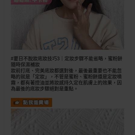
#夏日不脫妝底妝技巧3｜定妝步驟不能省略，蜜粉餅
隨時保濕補妝
妝前打底、完美底妝都選對後，最後最重要也不能忽
略的就是「定妝」，不管是蜜粉、蜜粉餅還是定妝噴
霧，都有著控油並將妝感持久定在肌膚上的效果，因
為最後的底妝步驟絕對是重點。