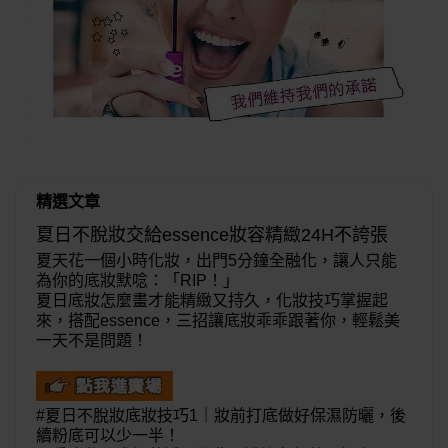
精選文章
夏日不脫妝交給essence妝容精緻24H不誇張
夏天花一個小時化妝，出門5分鐘全融化，讓人只能
為你的底妝默唸：「RIP！」
夏日底妝怎麼畫才能精緻又持久，化妝技巧掌握起
來，搭配
essence
，三招讓底妝乖乖跟著你，輕鬆美
一天不是問題！
#夏日不脫妝底妝技巧1｜妝前打底做好保濕防曬，後
續粉底可以少一半！