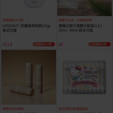
輕透服貼不卡粉
便攜不沾染，去哪都好帶
LESCAUT~防曬兩用粉餅(12g)
便攜式旅行液體分裝袋(1入)
款式可選
30ml／50ml 款式可選
114
6
已銷售4.2萬
已銷售4萬
$
$
韓風自然好膚感
超方便多功能雙頭設計