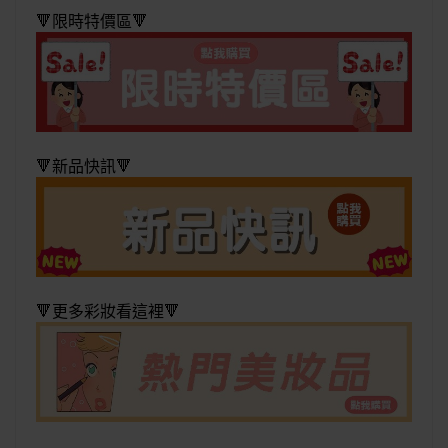
🔻限時特價區🔻
🔻新品快訊🔻
🔻更多彩妝看這裡🔻