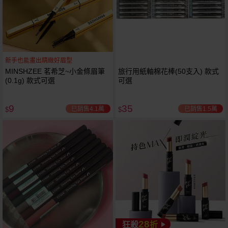
新手也能畫出精緻好眉型
MINSHZEE 茗希芝~小金條眉筆
旅行用紙軸棉花棒(50支入) 款式
(0.1g) 款式可選
可選
9
35
已銷售4.1萬
已銷售1.5萬
$
$
28
狂殺
折