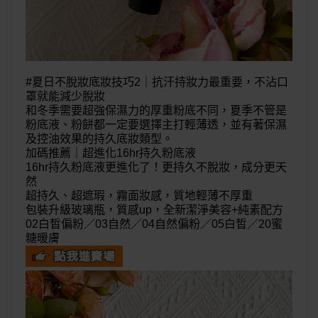
#夏日不脫妝底妝技巧2｜抗汗持妝力最重要，不沾口
罩就能減少脫妝
和冬季需要超強保濕力的厚重粉底不同，夏季不管是
粉底液、粉餅都一定要選擇主打輕薄透，並有著保濕
及控油效果的持久底妝類型。
加碼推薦｜
超進化
16hr
持久粉底液
16hr持久粉底液更進化了！更持久不脫妝，成分更天
然
超持久、超遮瑕，霧面妝感，質地輕薄不厚重
包裝升級玻璃瓶，質感up，全新潔淨美容+純素配方
02白皙偏粉／03自然／04自然偏粉／05白皙／20蜜
糖暖膚