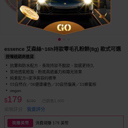
essence 艾森絲~16h持妝零毛孔粉餅(8g) 款式可選
授權經銷商進貨
抗暈和防水配方，長效持妝不脫妝，妝感更持久
質地透氣輕盈，粉底高遮蓋力和霧光效果
純素配方+潔淨美容的標準
03自然白／06健康膚色／10自然偏黃／11蜂蜜棕
vegan
179
$
$190
已銷售1,600
我要評分
尚無評分
現賺美幣
消費現賺 179 美幣