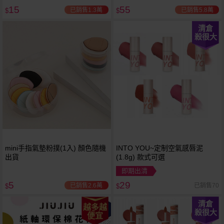
15
55
已銷售1.3萬
已銷售5.8萬
$
$
清倉
殺很大
mini手指氣墊粉撲(1入) 顏色隨機
INTO YOU~定制空氣感唇泥
出貨
(1.8g) 款式可選
即期出清
5
29
已銷售2.6萬
已銷售70
$
$
清倉
越多越
殺很大
便宜