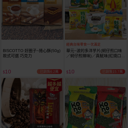
經典台味零食一次滿足
BISCOTTO 好圈子~捲心酥(50g)
華元~波的多洋芋片(蚵仔煎口味
款式可選 巧克力
／蚵仔煎辣味)／真魷味(紅燒口
味)／鹹酥餅／玉蜀叔(漢堡口味)
／香煎荷包蛋風味1包入 款式可
10
10
選 小包
已銷售6.2萬
已銷售15.7萬
$
$
越多越
便宜