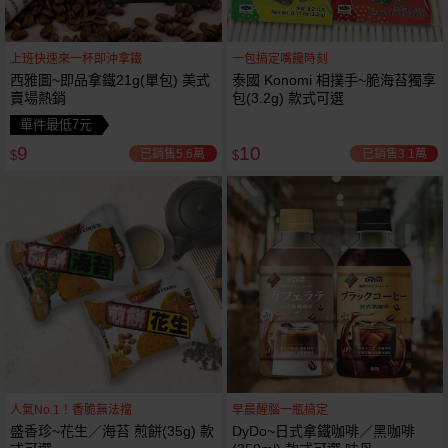
上班快速來一杯即沖拿鐵
一包搞定嘴饞時刻
西雅圖~即品拿鐵21g(單包) 美式
泰國 Konomi 相撲手~脆海苔獨享
賣場熱銷
包(3.2g) 款式可選
單件最低7元
9
10
已銷售5.6萬
已銷售3.1萬
$
$
人氣No.1！香脆無法擋
早晨醒腦一瓶搞定
盛香珍~花生／海苔 煎餅(35g) 款
DyDo~日式拿鐵咖啡／黑咖啡