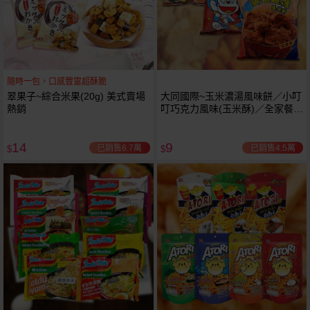
隨時一包，口感豐富超酥脆
翠果子~綜合米果(20g) 美式賣場
大同國際~玉米濃湯風味餅／小叮
熱銷
叮巧克力風味(玉米酥)／全家餐麥
香雞塊風味餅(20g) 款式可選 小
包
14
9
已銷售6.7萬
已銷售4.5萬
$
$