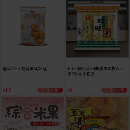
盛香珍~斯娜普蛋酥(30g)
旺旺~仙貝香米餅(米果)2枚入x4
袋(24g) 小包裝
12
9
已銷售4萬
已銷售4.9萬
$
$