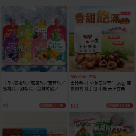
解饞必備小零嘴
十全~青梅醋／蘋果醋／葡萄醋／
太珍香~十分美栗甘栗仁(30g) 開
蜜桃醋／鳳梨醋／蔓越莓醋／百
袋即食 隨手包 小農 天津甘栗
香果醋 / 哈密瓜醋飲料(100ml) 款
式可選
9
11
已銷售52.4萬
已銷售30.6萬
$
$