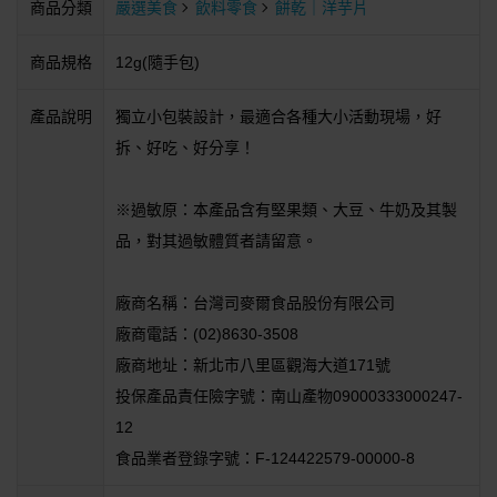
商品分類
嚴選美食
飲料零食
餅乾｜洋芋片
商品規格
12g(隨手包)
產品說明
獨立小包裝設計，最適合各種大小活動現場，好
拆、好吃、好分享！
※過敏原：本產品含有堅果類、大豆、牛奶及其製
品，對其過敏體質者請留意。
廠商名稱：台灣司麥爾食品股份有限公司
廠商電話：(02)8630-3508
廠商地址：新北市八里區觀海大道171號
投保產品責任險字號：南山產物09000333000247-
12
食品業者登錄字號：F-124422579-00000-8