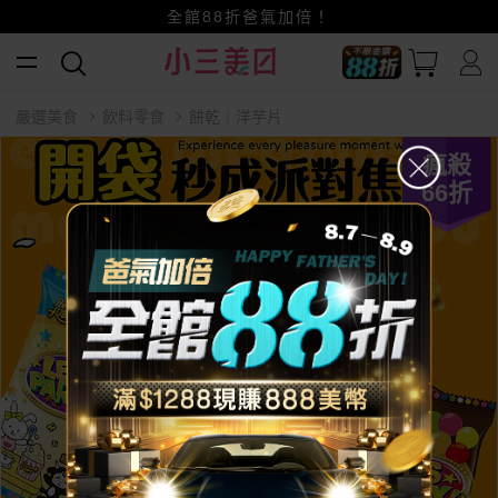
賺美幣~換好禮~立即換GO~
小三美日x全支付~美幣+全點折上折超划算
全館88折爸氣加倍！
嚴選美食
飲料零食
餅乾｜洋芋片
瘋殺
66
折