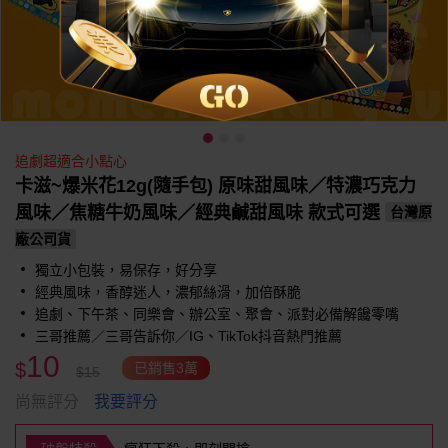
追劇超適合小點心
卡滋~爆米花12g(隨手包) 原味甜風味／特濃巧克力
風味／焦糖牛奶風味／經典鹹甜風味 款式可選
台灣原
廠公司貨
獨立小包裝，易保存，好分享
經典風味，香醇迷人，濃郁絲滑，加倍酥脆
追劇、下午茶、同樂會、辦公室、聚會、派對必備解饞零嘴
三哥推薦／三哥告訴你／IG、TikTok抖音熱門推薦
10
$
已銷售3萬
$15
我要評分
尚無評分