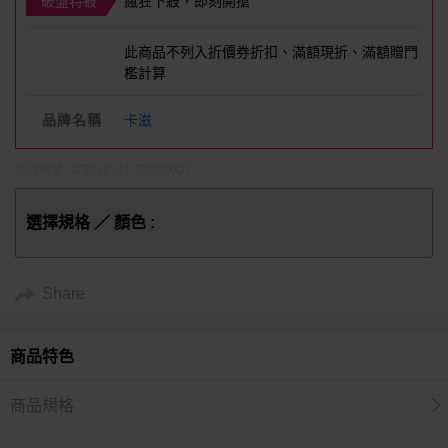
破盤特殺
瘋狂下殺，即刻開搶
此商品不列入折價券折扣、滿額現折、滿額贈門
檻計算
品牌名稱
卡滋
商品編號 : DS016341-23930007
選擇規格 ／ 顏色 :
Share
商品特色
商品規格