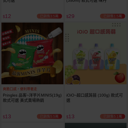
式可選
(350ml) 款式可選 味丹
12
29
已銷售3.5萬
已銷售1.5萬
$
$
爽脆口感，便利帶著走
Pringles 品客~洋芋片MINIS(19g)
iOiO~超口感蒟蒻 (100g) 款式可
款式可選 美式賣場熱銷
選
13
13
已銷售5.5萬
已銷售5.1萬
$
$