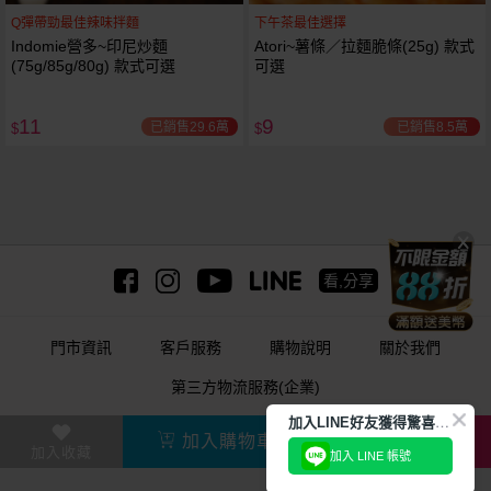
Q彈帶勁最佳辣味拌麵
下午茶最佳選擇
Indomie營多~印尼炒麵
Atori~薯條／拉麵脆條(25g) 款式
(75g/85g/80g) 款式可選
可選
11
9
已銷售29.6萬
已銷售8.5萬
$
$
看,分享
門市資訊
客戶服務
購物說明
關於我們
第三方物流服務(企業)
加
入LINE好友獲得驚喜折扣!
美妝、保養、生活用品購物網
加入購物車
直接購買
加入收藏
加入 LINE 帳號