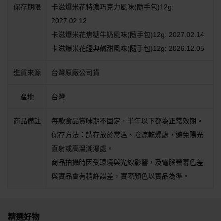
保存期限
卡滋爆米花特濃巧克力風味(隨手包)12g:
2027.02.12
卡滋爆米花焦糖牛奶風味(隨手包)12g: 2027.02.14
卡滋爆米花經典鹹甜風味(隨手包)12g: 2026.12.05
進貨來源
台灣原廠公司貨
產地
台灣
商品備註
每款食品賞味期不固定，半年以下都為正常效期。
保存方法：請存放於常溫、陰涼乾燥處，避免陽光
直射或高溫潮濕處。
商品拍攝時因受環境與光線影響，及電腦螢幕色差
與實品會有稍許誤差，實際顏色以實品為準。
精選好物