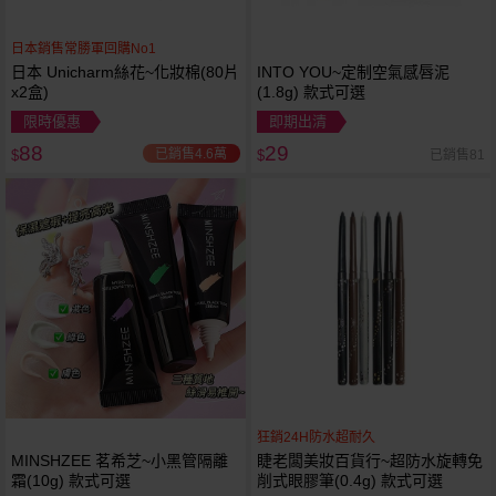
日本銷售常勝軍回購No1
日本 Unicharm絲花~化妝棉(80片
INTO YOU~定制空氣感唇泥
x2盒)
(1.8g) 款式可選
限時優惠
即期出清
88
29
已銷售4.6萬
已銷售81
$
$
狂銷24H防水超耐久
MINSHZEE 茗希芝~小黑管隔離
睫老闆美妝百貨行~超防水旋轉免
霜(10g) 款式可選
削式眼膠筆(0.4g) 款式可選