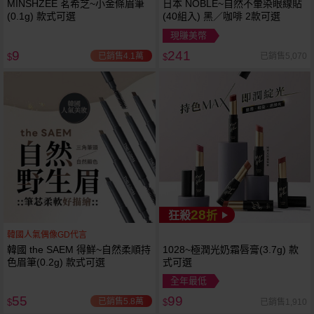
MINSHZEE 茗希芝~小金條眉筆
日本 NOBLE~自然不暈染眼線貼
(0.1g) 款式可選
(40組入) 黑／咖啡 2款可選
現賺美幣
9
241
已銷售4.1萬
已銷售5,070
$
$
28
狂殺
折
韓國人氣偶像GD代言
韓國 the SAEM 得鮮~自然柔順持
1028~極潤光奶霜唇膏(3.7g) 款
色眉筆(0.2g) 款式可選
式可選
全年最低
55
99
已銷售5.8萬
已銷售1,910
$
$