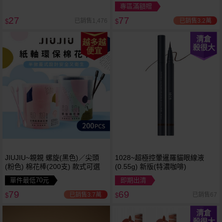
專區滿額贈
27
77
已銷售3.2萬
已銷售1,476
$
$
清倉
越多越
殺很大
便宜
JIUJIU~親親 螺旋(黑色)／尖頭
1028~超極控暈暹羅貓眼線液
(粉色) 棉花棒(200支) 款式可選
(0.55g) 新版(特濃咖啡)
單件最低70元
即期出清
79
69
已銷售3.7萬
已銷售67
$
$
清倉
殺很大