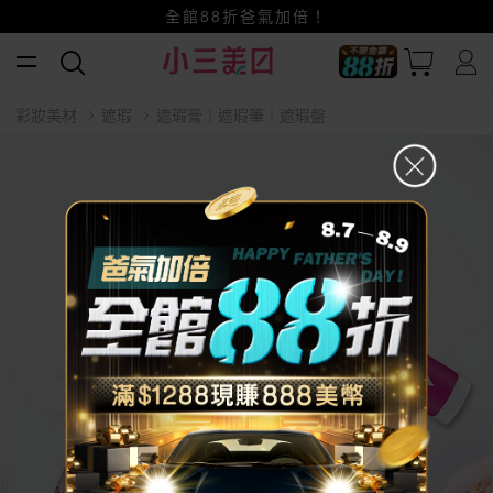
賺美幣~換好禮~立即換GO~
全館88折爸氣加倍！
小三美日x全支付~美幣+全點折上折超划算
彩妝美材
遮瑕
遮瑕膏｜遮瑕筆｜遮瑕盤