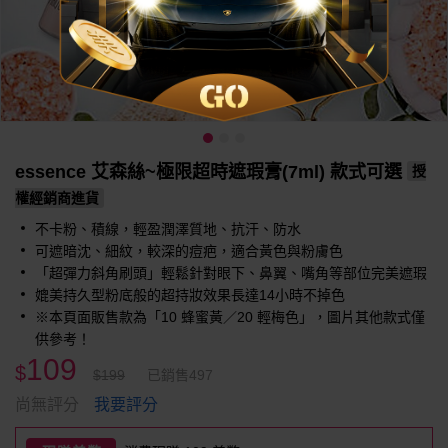
essence 艾森絲~極限超時遮瑕膏(7ml) 款式可選
授
權經銷商進貨
不卡粉、積線，輕盈潤澤質地、抗汗、防水
可遮暗沈、細紋，較深的痘疤，適合黃色與粉膚色
「超彈力斜角刷頭」輕鬆針對眼下、鼻翼、嘴角等部位完美遮瑕
媲美持久型粉底般的超持妝效果長達14小時不掉色
※本頁面販售款為「10 蜂蜜黃／20 輕梅色」，圖片其他款式僅
供參考！
109
$
$199
已銷售497
我要評分
尚無評分