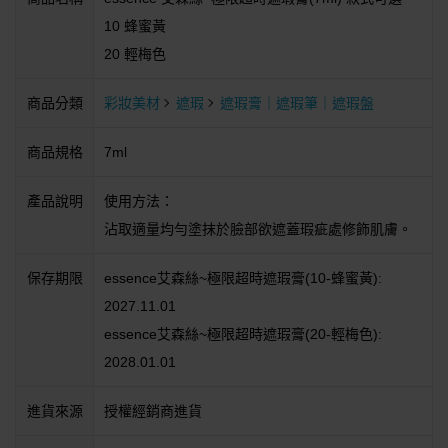
10 蜂蜜黃
20 輕梅色
商品分類
彩妝美材
遮瑕
遮瑕膏｜遮瑕筆｜遮瑕盤
商品規格
7ml
產品說明
使用方法：
沾取適量均勻塗抹於臉部欲遮蓋瑕疵處修飾肌膚。
保存期限
essence艾森絲~極限超時遮瑕膏(10-蜂蜜黃):
2027.11.01
essence艾森絲~極限超時遮瑕膏(20-輕梅色):
2028.01.01
進貨來源
授權經銷商進貨