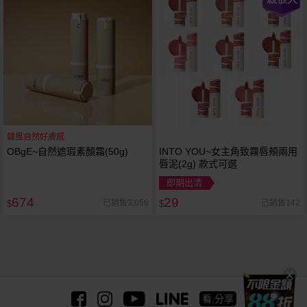
韓風自然好膚感
OBgE~自然遮瑕素顏霜(50g)
INTO YOU~女主角致霧唇頰兩用
唇泥(2g) 款式可選
即期出清
674
29
已銷售3,056
已銷售142
$
$
看,分享