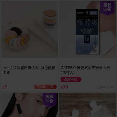
瘋殺
66
折
mini手指氣墊粉撲(1入) 顏色隨機
GATSBY~蜜粉式清爽吸油面紙
出貨
(70枚入)
破盤特殺
5
99
已銷售2.6萬
已銷售5,824
$
$
瘋殺
32
折