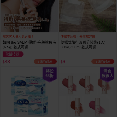
部落客大推人氣必備！
便攜不沾染，去哪都好帶
韓國 the SAEM 得鮮~完美遮瑕液
便攜式旅行液體分裝袋(1入)
(6.5g) 款式可選
30ml／50ml 款式可選
破盤特殺
88
6
已銷售5萬
已銷售4萬
$
$
特殺
清倉
68
折
殺很大