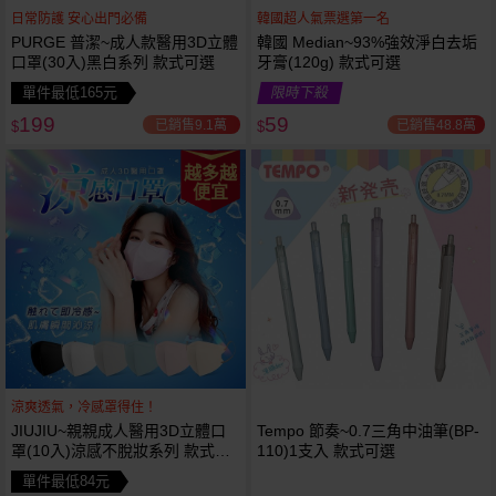
日常防護 安心出門必備
韓國超人氣票選第一名
PURGE 普潔~成人款醫用3D立體
韓國 Median~93%強效淨白去垢
口罩(30入)黑白系列 款式可選
牙膏(120g) 款式可選
單件最低165元
限時下殺
199
59
已銷售9.1萬
已銷售48.8萬
$
$
越多越
便宜
涼爽透氣，冷感罩得住！
JIUJIU~親親成人醫用3D立體口
Tempo 節奏~0.7三角中油筆(BP-
罩(10入)涼感不脫妝系列 款式可
110)1支入 款式可選
選
單件最低84元