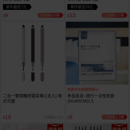
單件最低7元
單件最低29元
9
33
已銷售8.6萬
已銷售7.1萬
$
$
旅途中也能睡得安心
二合一雙頭觸控電容筆(1支入) 款
參品良貨~旅行一次性枕套
式可選
(50x80CM)1入
16
9
已銷售1.7萬
已銷售8,913
$
$
越多越
越多越