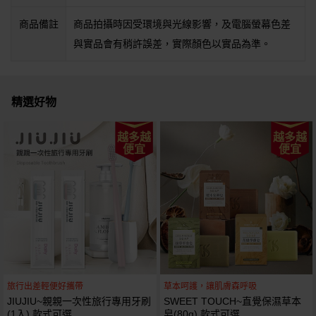
商品備註
商品拍攝時因受環境與光線影響，及電腦螢幕色差
與實品會有稍許誤差，實際顏色以實品為準。
精選好物
越多越
越多越
便宜
便宜
旅行出差輕便好攜帶
草本呵護，讓肌膚森呼吸
JIUJIU~親親一次性旅行專用牙刷
SWEET TOUCH~直覺保濕草本
(1入) 款式可選
皂(80g) 款式可選