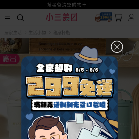
全家超取299免運
小三美日x全支付~美幣+全點折上折超划算
賺美幣~換好禮~立即換GO~
幫老爸清空購物車！
居家生活
生活小物
隨身杯瓶
廠出