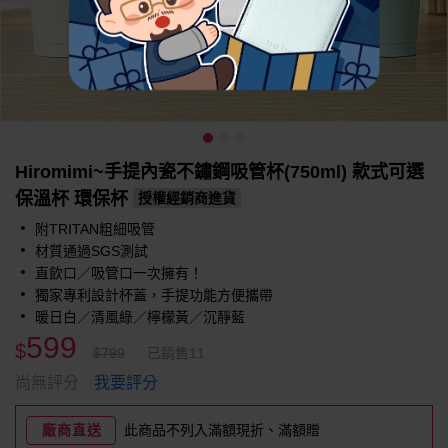
Hiromimi~手提內瓷不鏽鋼吸管杯(750ml) 款式可選
保溫杯 環保杯
授權經銷商進貨
附TRITAN粗細吸管
材質通過SGS測試
直飲口／吸管口一次擁有！
獨家專利設計杯蓋，手提功能方便攜帶
暖日白／清風綠／檸檬黃／沉靜藍
599
$
$799
已銷售11
我要評分
尚無評分
廠商直送
此商品不列入滿額現折、滿額贈