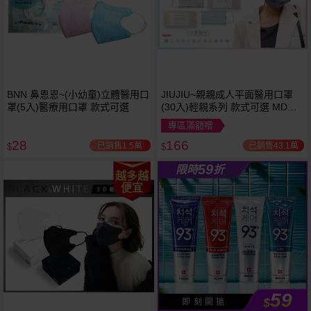
BNN 鼻恩恩~(小幼童)立體醫用口
JIUJIU~親親成人平面醫用口罩
罩(5入)醫療用口罩 款式可選
(30入)輕親系列 款式可選 MD雙
鋼印
專區滿額贈
28
166
已銷售1.5萬
已銷售43.1萬
$
$
59
限時
折
越多越
便宜
59
$
即 刻 開 搶