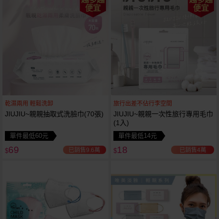
便宜
便宜
乾濕兩用 輕鬆洗卸
旅行出差不佔行李空間
JIUJIU~親親抽取式洗臉巾(70張)
JIUJIU~親親一次性旅行專用毛巾
(1入)
單件最低60元
單件最低14元
69
18
已銷售9.6萬
已銷售4萬
$
$