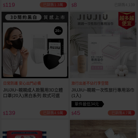
119
8
已銷售1.3萬
已銷售4,139
$
$
越多越
便宜
日常防護 安心出門必備
旅行出差不佔行李空間
JIUJIU~親親成人款醫用3D立體
JIUJIU~親親一次性旅行專用浴巾
口罩(20入)黑白系列 款式可選
(1入)
單件最低34元
139
45
已銷售4.9萬
已銷售4.7萬
$
$