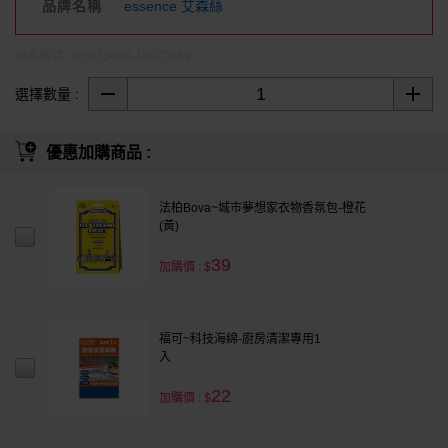
品牌名稱
essence 艾森絲
商品編號 : DS023498-18070669
選擇數量 :
優惠加購商品 :
法柏Bova~城市夢想家衣物香氛包-橙花
(黃)
39
加購價 : $
福可~科技海綿-廚房清潔專用1
入
22
加購價 : $