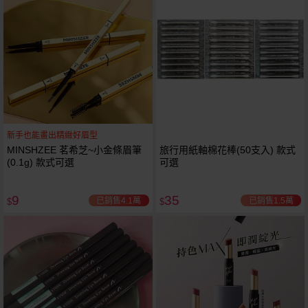
新手也能畫出精緻好眉型
MINSHZEE 茗希芝~小金條眉筆
旅行用紙軸棉花棒(50支入) 款式
(0.1g) 款式可選
可選
9
35
已銷售4.1萬
已銷售1.5萬
$
$