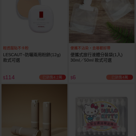
輕透服貼不卡粉
便攜不沾染，去哪都好帶
LESCAUT~防曬兩用粉餅(12g)
便攜式旅行液體分裝袋(1入)
款式可選
30ml／50ml 款式可選
114
6
已銷售4.2萬
已銷售4萬
$
$