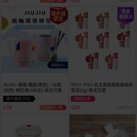
5
29
已銷售2.6萬
已銷售70
$
$
清倉
越多越
殺很大
便宜
JIUJIU~親親 螺旋(黑色)／尖頭
INTO YOU~女主角致霧唇頰兩用
(粉色) 棉花棒(200支) 款式可選
唇泥(2g) 款式可選
單件最低70元
即期出清
79
29
已銷售3.7萬
已銷售134
$
$