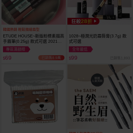
28
狂殺
折
韓國熱銷 輕鬆描繪眉型
ETUDE HOUSE~新版粉標素描高
1028~極潤光奶霜唇膏(3.7g) 款
手眉筆(0.25g) 款式可選 2021最
式可選
新版
專區滿額贈
全年最低
69
99
已銷售8.9萬
已銷售1,893
$
$