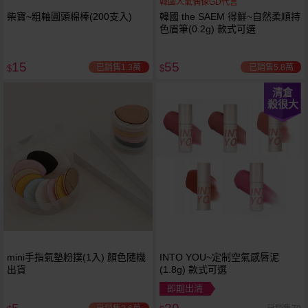
韓國人氣偶像GD代言
柴寶~粗軸圓頭棉棒(200支入)
韓國 the SAEM 得鮮~自然柔順持
色眉筆(0.2g) 款式可選
15
55
已銷售1.3萬
已銷售5.8萬
$
$
清倉
殺很大
mini手指氣墊粉撲(1入) 顏色隨機
INTO YOU~定制空氣感唇泥
出貨
(1.8g) 款式可選
即期出清