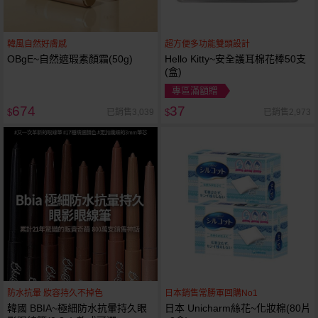
韓風自然好膚感
超方便多功能雙頭設計
OBgE~自然遮瑕素顏霜(50g)
Hello Kitty~安全護耳棉花棒50支
(盒)
專區滿額贈
674
37
已銷售3,039
已銷售2,973
$
$
防水抗暈 妝容持久不掉色
日本銷售常勝軍回購No1
韓國 BBIA~極細防水抗暈持久眼
日本 Unicharm絲花~化妝棉(80片