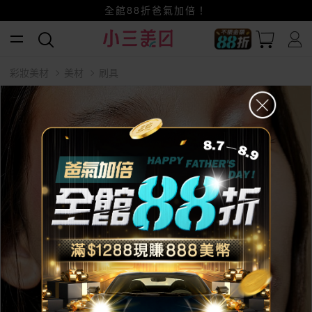
賺美幣~換好禮~立即換GO~
全館88折爸氣加倍！
小三美日x全支付~美幣+全點折上折超划算
彩妝美材
美材
刷具