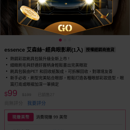
essence 艾森絲~經典眼影刷(1入)
授權經銷商進貨
熱銷彩妝刷具包裝升級全新上市 !
細緻刷毛與舒適好握柄身輕鬆畫出完美眼妝
刷具包裝由PET 和回收紙製成，可拆解回收，對環境友善
新手必收，刷型完美貼合眼部，輕鬆打造各種眼部彩妝造型，眼
窩打底或眼褶加深一筆搞定
99
$
$199
已銷售27
我要評分
尚無評分
現賺美幣
消費現賺 99 美幣