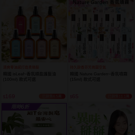
61
狂殺
折
清爽零油感打造柔順髮
持久餘香芬芳周圍空氣
韓國 isLeaf~香氛順盈護髮油
韓國 Nature Garden~香氛噴霧
(100ml) 款式可選
(15ml) 款式可選
169
65
已銷售6.5萬
已銷售11.1萬
$
$
6
限時
折