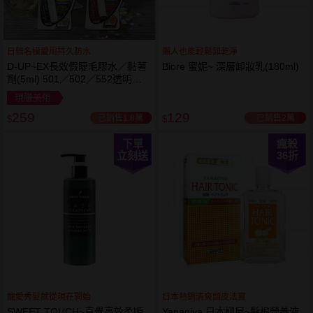
日雜名模愛用持久防水
懶人也能輕鬆卸乾淨
D-UP~EX長效假睫毛膠水／黏著
Biore 蜜妮~ 深層卸妝乳(180ml)
劑(5ml) 501／502／552透明／
553黑色／554咖啡色 款式可選
現賺美幣
259
129
已銷售1.8萬
已銷售2萬
$
$
下單
瘋殺
立刻送
36
折
寵愛秀髮就從現在開始
日本熱銷清爽頭皮法寶
SWEET TOUCH~直覺高效柔順
Yanagiya 日本柳屋~髮根營養液