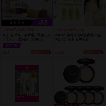
33
$
即 刻 開 搶
一皂多用肌膚溫和不緊繃
一抹清爽 香氣整天在線
南王~抹草皂／檀香皂／蘋果花語
BAN盼~旋轉式清新體香膏(73g)
皂(100g) 3款可選 沐浴肥皂
3款可選 腋下 夏季必備
限時下殺
下單
立刻送
33
162
已銷售14.6萬
已銷售3.5萬
$
$