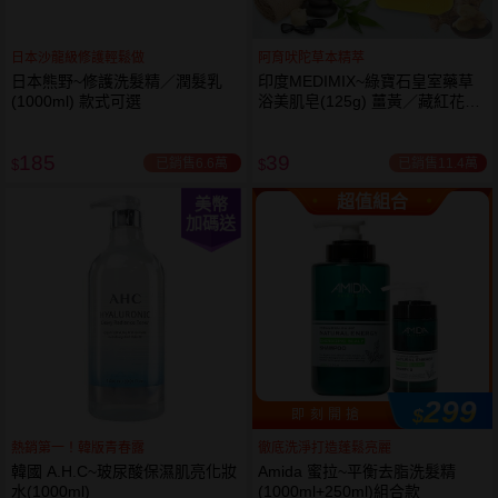
日本沙龍級修護輕鬆做
阿育吠陀草本精萃
日本熊野~修護洗髮精／潤髮乳
印度MEDIMIX~綠寶石皇室藥草
(1000ml) 款式可選
浴美肌皂(125g) 薑黃／藏紅花／
岩蘭草 款式可選
185
39
已銷售6.6萬
已銷售11.4萬
$
$
超值組合
美幣
加碼送
299
$
即 刻 開 搶
熱銷第一！韓版青春露
徹底洗淨打造蓬鬆亮麗
韓國 A.H.C~玻尿酸保濕肌亮化妝
Amida 蜜拉~平衡去脂洗髮精
水(1000ml)
(1000ml+250ml)組合款