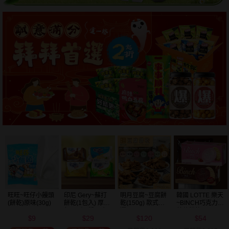
明月豆腐~豆腐餅
韓國 LOTTE 樂天
韓國 好麗友~ 好
韓國 海太~ 辣炒
乾(150g) 款式可
~BINCH巧克力／
多魚餅乾(30g) 款
年糕餅乾(103g)
選
草莓餅乾(102g)
式可選
120
54
20
39
款式可選
$
$
$
$