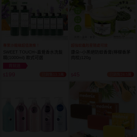
專業沙龍級超值激推！
超強蚊蟲剋星隨處可放
SWEET TOUCH~直覺香水洗髮
康朵~小黑絕防蚊香膏(檸檬香茅
精(1000ml) 款式可選
肉桂)120g
買就送
199
45
已銷售13.3萬
已銷售24.5萬
$
$