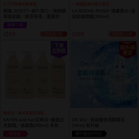
全方位修護保養禮盒
一噴讓肌膚舒緩又鎮定
韓國 JIGOTT~蝸牛彈力／植物精
LA ROCHE-POSAY 理膚寶水~溫
華玻尿酸／綠茶保濕／蘆薈舒緩
泉舒緩噴霧(300ml)
修復 禮盒(5件組) 款式可選 化妝
限時下殺
水+乳液+面霜
259
389
已銷售2萬
已銷售2.1萬
$
$
下單
越多越
立刻送
便宜
護色洗，再現柔順光澤髮
KAFEN acid hair亞希朵~酸蛋白
DR.WU~ 玻尿酸保濕精華乳
洗髮精／滋養霜(800ml) 多款可
(50ml) 新升級
選
買就送
單件最低450元