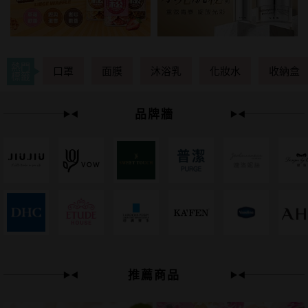
熱門
口罩
面膜
沐浴乳
化妝水
收納盒
標籤
品牌牆
49
限時
折
推薦商品