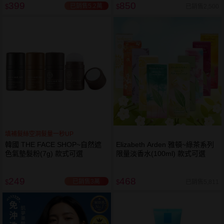
399
850
已銷售5.2萬
已銷售2,500
$
$
填補髮絲空洞髮量一秒UP
韓國 THE FACE SHOP~自然遮
Elizabeth Arden 雅頓~綠茶系列
色氣墊髮粉(7g) 款式可選
限量淡香水(100ml) 款式可選
249
468
已銷售3萬
已銷售5,811
$
$