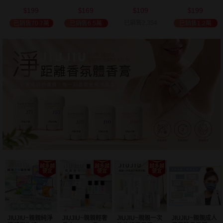
(2000ml) 多款可
(100ml) 款式可選
添加潤髮乳
髮油(50ml) 款式
199
169
109
199
選 全新包裝
(600ml)
可選
$
$
$
$
已銷售2,354
已銷售70.7萬
已銷售6.5萬
已銷售1.2萬
JIUJIU~親親純淨
JIUJIU~親親輕奢
JIUJIU~親親一次
JIUJIU~親親成人