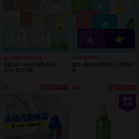
高CP高含水量滲透肌膚
網友狂推團購No.1
玩美日記~水絲布面膜(1片入／
愛康~透芯涼感棉(1包入) 多款可
25ml) 款式可選
選
9
42
已銷售172.8萬
已銷售176.5萬
$
$
瘋殺
32
折