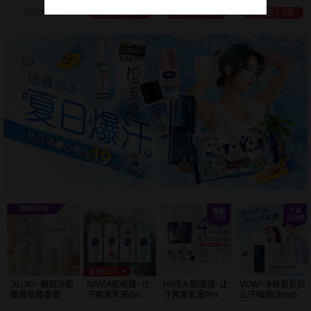
白透亮 乳液
300ml+護手霜
選
已銷售3.9萬
已銷售1.9萬
已銷售2萬
已銷售1.5萬
(725ml) 款式可選
80g) 款式可選
加大容量
JIUJIU~親親淨距
NIVEA妮維雅~止
NIVEA 妮維雅~止
VOW~淨味君長效
離香氛體香膏
汗爽身乳液(50ml)
汗爽身乳膏Pro升
止汗噴霧(30ml)
(35g) 款式可選
款式可選
級版(50ml) 款式
體味管理