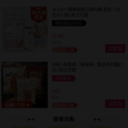
JIUJIU~親親純棉日拋內褲 混色／白
越多越
色(5入組) 款式可選
便宜
單件最低129元
149
$
$
219
立即搶
已銷售8.2萬
和秋~麻醬香／香麻辣／酸菜魚拌麵(1
包) 款式可選
全年最低
45
$
$
59
立即搶
76
狂殺
折
已銷售2.4萬
發燒活動