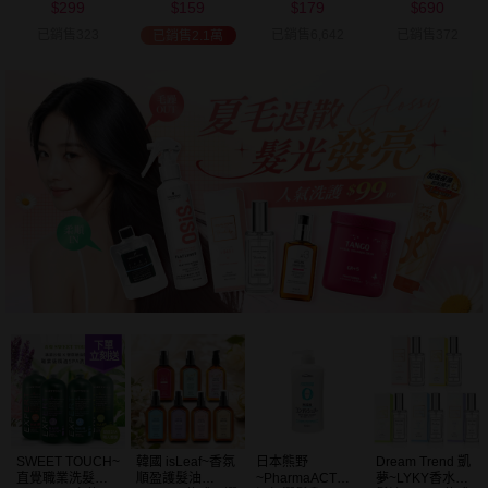
299
159
179
690
可選
$
$
$
$
已銷售323
已銷售6,642
已銷售372
已銷售2.1萬
SWEET TOUCH~
韓國 isLeaf~香氛
日本熊野
Dream Trend 凱
直覺職業洗髮精
順盈護髮油
~PharmaACT無
夢~LYKY香水護