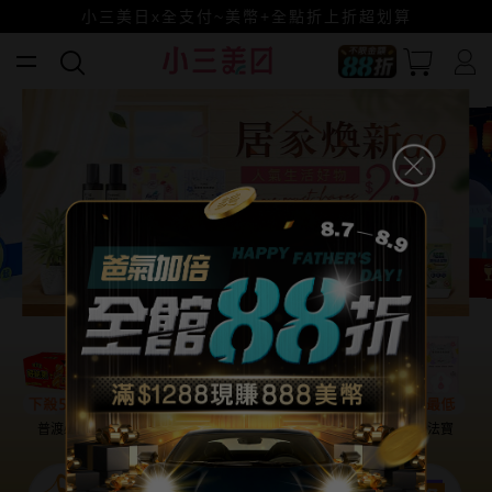
小三美日x全支付~美幣+全點折上折超划算
賺美幣~換好禮~立即換GO~
普渡必備
話題保養
盛夏提案
雨天法寶