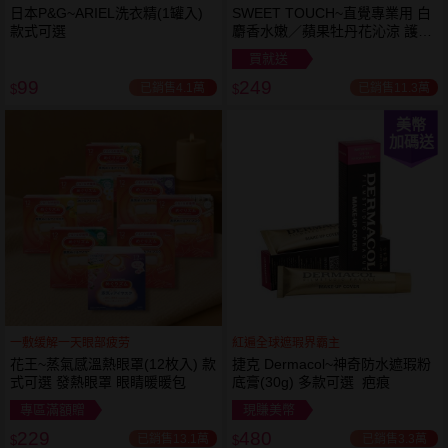
日本P&G~ARIEL洗衣精(1罐入)
SWEET TOUCH~直覺專業用 白
款式可選
麝香水嫩／蘋果牡丹花沁涼 護髮
膜(1000ml) 款式可選 全新包裝
買就送
99
249
已銷售4.1萬
已銷售11.3萬
$
$
美幣
加碼送
一敷缓解一天眼部疲劳
紅遍全球遮瑕界霸主
花王~蒸氣感溫熱眼罩(12枚入) 款
捷克 Dermacol~神奇防水遮瑕粉
式可選 發熱眼罩 眼睛暖暖包
底膏(30g) 多款可選 疤痕
專區滿額贈
現賺美幣
229
480
已銷售13.1萬
已銷售3.3萬
$
$