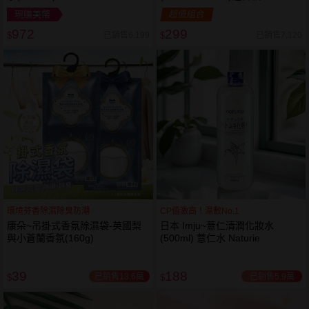
現賺美幣
超值組合
972
299
已銷售6,199
已銷售7,120
$
$
環境芬香除濕除臭防潮
CP值激高！濕敷No.1
康朵~吊掛式香氛除濕袋-英國梨
日本 Imju~薏仁清潤化妝水
與小蒼蘭香氛(160g)
(500ml) 薏仁水 Naturie
39
188
已銷售13.6萬
已銷售5.9萬
$
$