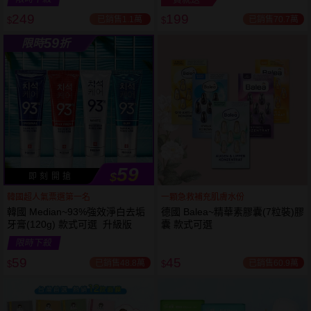
249
199
已銷售1.1萬
已銷售70.7萬
$
$
越多越
越多越
59
限時
折
便宜
便宜
59
$
即 刻 開 搶
韓國超人氣票選第一名
一顆急救補充肌膚水份
韓國 Median~93%強效淨白去垢
德國 Balea~精華素膠囊(7粒裝)膠
牙膏(120g) 款式可選 升級版
囊 款式可選
限時下殺
59
45
已銷售48.8萬
已銷售60.9萬
$
$