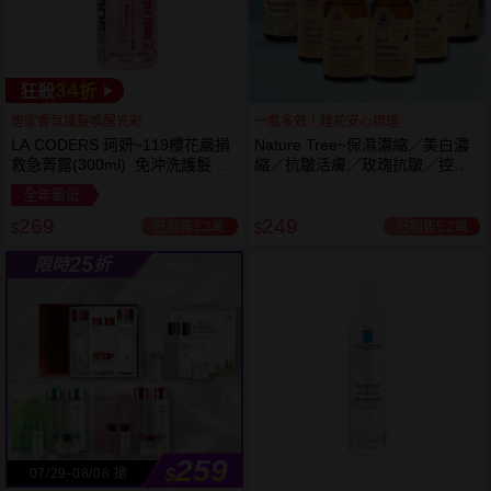
34
狂殺
折
居家香氛護髮喚醒光彩
一瓶多效！睡前安心調理
LA CODERS 珂妍~119櫻花嚴損
Nature Tree~保濕濃縮／美白濃
救急菁露(300ml) 免沖洗護髮 蕾
縮／抗皺活膚／玫瑰抗皺／控油
舒法克
抗痘／舒敏修護 精華液(250ml) 6
全年最低
款可選
269
249
已銷售3.3萬
已銷售5.2萬
$
$
25
限時
折
259
$
07/29-08/08 搶