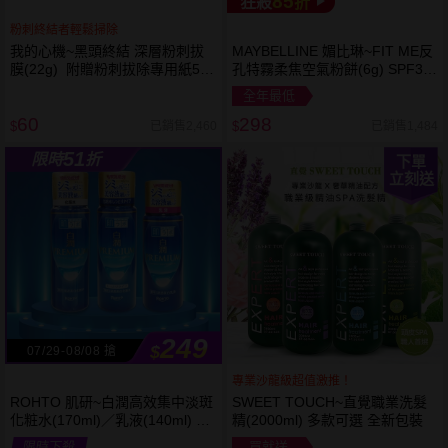
85
狂殺
折
粉刺終結者輕鬆掃除
我的心機~黑頭終結 深層粉刺拔
MAYBELLINE 媚比琳~FIT ME反
膜(22g) 附贈粉刺拔除專用紙50
孔特霧柔焦空氣粉餅(6g) SPF32
張
PA+++ 款式可選 空氣小圓餅
全年最低
60
298
已銷售2,460
已銷售1,484
$
$
51
限時
折
下單
立刻送
249
$
07/29-08/08 搶
專業沙龍級超值激推！
ROHTO 肌研~白潤高效集中淡斑
SWEET TOUCH~直覺職業洗髮
化粧水(170ml)／乳液(140ml) 款
精(2000ml) 多款可選 全新包裝
式可選
限時下殺
買就送