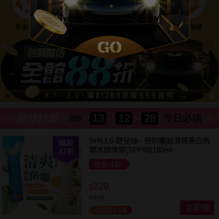
新品NEW
優惠神券
美幣回饋
降價搶購
限時秒殺
13
:
12
:
25
今日必搶
倒數
SHILLS 舒兒絲~ 很耐曬超清爽美白防
瘋殺
曬冰鎮噴霧(SPF50)180ml
47
折
破盤特殺
239
$
$
499
立即搶
已銷售2.4萬