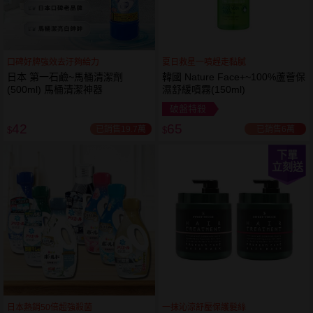
口碑好牌強效去汙夠給力
夏日救星一噴趕走黏膩
日本 第一石鹼~馬桶清潔劑
韓國 Nature Face+~100%蘆薈保
(500ml) 馬桶清潔神器
濕舒緩噴霧(150ml)
破盤特殺
42
65
已銷售19.7萬
已銷售6萬
$
$
下單
立刻送
日本熱銷50倍超強殺菌
一抹沁涼舒壓保護髮絲