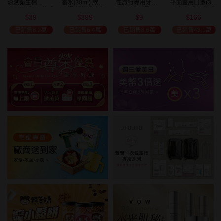
涼感衛生棉
香水(30ml) 款式
性旅行專用牙刷(1
平面醫用口罩(30
(NEW)1包入 款式
可選 新款香味上
入) 款式可選
入)輕親系列 款式
39
399
9
166
可選
市/平替香水/大牌
可選 MD雙鋼印
$
$
$
$
49
限時
折
美幣
香水/大牌平替
已銷售8.2萬
已銷售6.4萬
已銷售8.6萬
已銷售43.1萬
加碼送