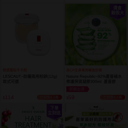
清倉
殺很大
輕透服貼不卡粉
高CP全身萬用曬後舒緩
LESCAUT~防曬兩用粉餅(12g)
Nature Republic~92%蘆薈補水
款式可選
修護保濕凝膠300ml 蘆薈膠
即期出清
114
59
已銷售4.2萬
已銷售9.5萬
$
$
下單
立刻送