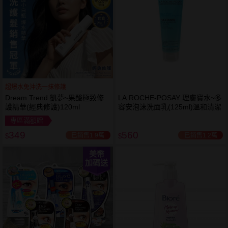
超爆水免沖洗一抹修護
Dream Trend 凱夢~果酸極致修
LA ROCHE-POSAY 理膚寶水~多
護精華(經典修護)120ml
容安泡沫洗面乳(125ml)溫和清潔
專區滿額贈
349
560
已銷售1.9萬
已銷售1.2萬
$
$
美幣
加碼送