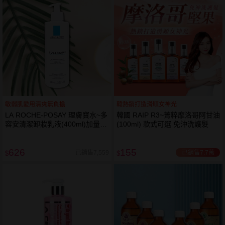
敏弱肌愛用清爽無負擔
韓熱銷打造滑順女神光
LA ROCHE-POSAY 理膚寶水~多
韓國 RAIP R3~菁粹摩洛哥阿甘油
容安清潔卸妝乳液(400ml)加量
(100ml) 款式可選 免沖洗護髮
卸妝乳液
626
155
已銷售7.7萬
已銷售7,559
$
$