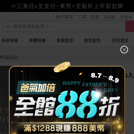
小三美日x全支付~美幣+全點折上折超划算
熱門搜尋：
口罩
面膜
沐浴乳
化妝水
賺美幣~換好禮~立即換GO~
臉部保養
美體保養
美髮造型
香氛配件
日用清潔
11(1入)
1028~匠人系迷你輕柔蜜粉刷MF11(1入
巧匠工藝，專業優異
輕柔球型鬆軟蜜粉刷
均勻輕透定妝
367
$
已銷售315
我要評分
尚無評分