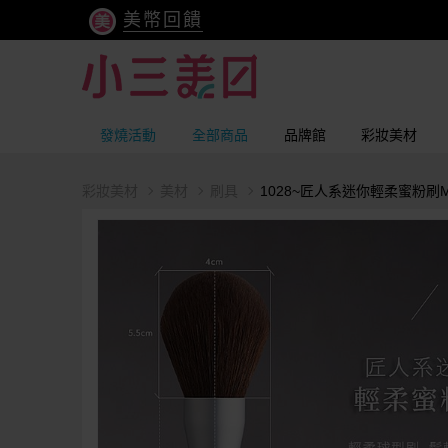
美幣回饋
發燒活動
全部商品
品牌館
彩妝美材
彩妝美材
美材
刷具
1028~匠人系迷你輕柔蜜粉刷MF