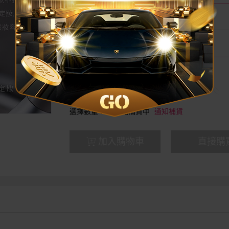
現賺美幣
消費現賺 367 美幣
品牌名稱
1028
分享
禁外島、國外配送。
選擇數量 :
已售完補貨中
通知補貨
加入購物車
直接購