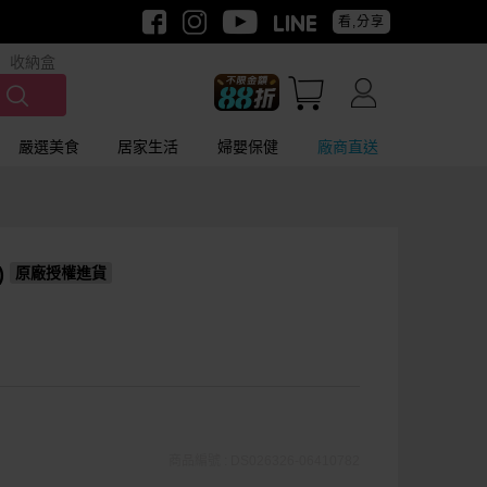
看,分享
收納盒
嚴選美食
居家生活
婦嬰保健
廠商直送
)
原廠授權進貨
商品編號 : DS026326-06410782