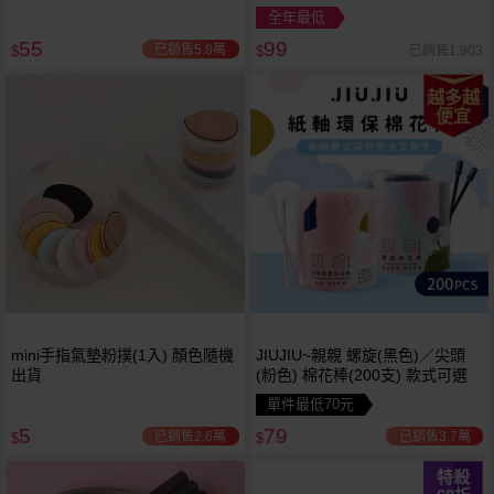
全年最低
55
99
已銷售5.8萬
已銷售1,903
$
$
越多越
便宜
mini手指氣墊粉撲(1入) 顏色隨機
JIUJIU~親親 螺旋(黑色)／尖頭
出貨
(粉色) 棉花棒(200支) 款式可選
單件最低70元
5
79
已銷售2.6萬
已銷售3.7萬
$
$
特殺