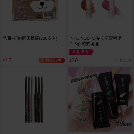
柴寶~粗軸圓頭棉棒(200支入)
INTO YOU~定制空氣感唇泥
(1.8g) 款式可選
即期出清
15
29
已銷售1.3萬
已銷售79
$
$