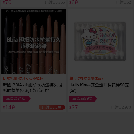
70
69
已銷售5,756
已銷售62
$
$
防水抗暈 妝容持久不掉色
超方便多功能雙頭設計
韓國 BBIA~極細防水抗暈持久眼
Hello Kitty~安全護耳棉花棒50支
影眼線筆(0.3g) 款式可選
(盒)
專區滿額贈
專區滿額贈
149
37
已銷售1.1萬
已銷售2,973
$
$