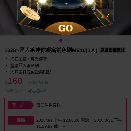
1028~匠人系迷你眼窩鋪色刷ME16(1入)
原廠授權進貨
巧匠工藝，專業優異
豐厚圓弧眼影刷
大範圍打底或暈染眼影
160
$
已銷售165
我要評分
尚無評分
買一送一
第二件免費送
限時
2026/8/1 上午 12:00:00 開始， 2026/8/31 下午
11:59:59 截止。