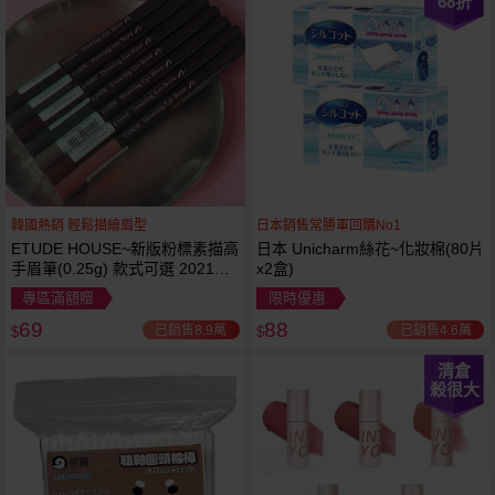
68
折
韓國熱銷 輕鬆描繪眉型
日本銷售常勝軍回購No1
ETUDE HOUSE~新版粉標素描高
日本 Unicharm絲花~化妝棉(80片
手眉筆(0.25g) 款式可選 2021最
x2盒)
新版
專區滿額贈
限時優惠
69
88
已銷售8.9萬
已銷售4.6萬
$
$
清倉
殺很大