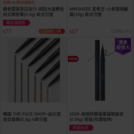
狂銷24H防水超耐久
睫老闆美妝百貨行~超防水旋轉免
MINSHZEE 茗希芝~小黑管隔離
削式眼膠筆(0.4g) 款式可選
霜(10g) 款式可選
專區滿額贈
77
27
已銷售3.2萬
已銷售1,472
$
$
清倉
殺很大
NEW
韓國 THE FACE SHOP~設計感
1028~超極控暈暹羅貓眼線液
造型眉筆(0.3g) 6款可選
(0.55g) 新版(特濃咖啡)
即期出清