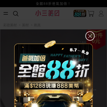
賺美幣~換好禮~立即換GO~
小三美日x全支付~美幣+全點折上折超划算
全館88折爸氣加倍！
彩妝美材
美材
刷具
第2件
0元