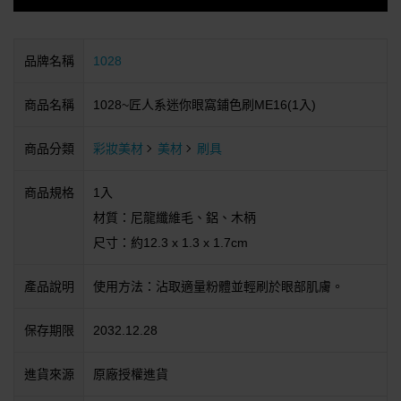
品牌名稱
1028
商品名稱
1028~匠人系迷你眼窩鋪色刷ME16(1入)
商品分類
彩妝美材
美材
刷具
商品規格
1入
材質：尼龍纖維毛、鋁、木柄
尺寸：約12.3 x 1.3 x 1.7cm
產品說明
使用方法：沾取適量粉體並輕刷於眼部肌膚。
保存期限
2032.12.28
進貨來源
原廠授權進貨