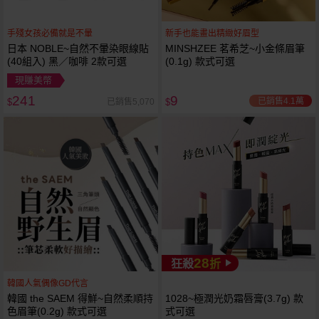
手殘女孩必備就是不暈
新手也能畫出精緻好眉型
日本 NOBLE~自然不暈染眼線貼
MINSHZEE 茗希芝~小金條眉筆
(40組入) 黑／咖啡 2款可選
(0.1g) 款式可選
現賺美幣
241
9
已銷售4.1萬
已銷售5,070
$
$
28
狂殺
折
韓國人氣偶像GD代言
韓國 the SAEM 得鮮~自然柔順持
1028~極潤光奶霜唇膏(3.7g) 款
色眉筆(0.2g) 款式可選
式可選