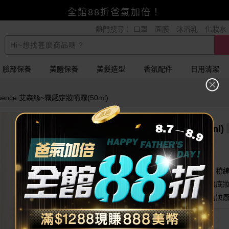
賺美幣~換好禮~立即換GO~
熱門搜尋：
口罩
面膜
沐浴乳
化妝水
小三美日x全支付~美幣+全點折上折超划算
全館88折爸氣加倍！
臉部保養
美體保養
美髮造型
香氛配件
日用清潔
sence 艾森絲~霧感定妝噴霧(50ml)
essence 艾森絲~霧感定妝噴霧(50ml)
補水，不繃臉 不添加酒精，敏感肌適用
小粉瓶!艾森絲定妝噴霧升級有感！
噴在臉上後成膜迅速，有效對抗底妝龜裂、積
防脫妝，不會讓肌膚感到乾澀緊繃，也能讓底
使用後能讓妝容變得柔焦霧面，展現細膩的妝
140
$
$299
已銷售99