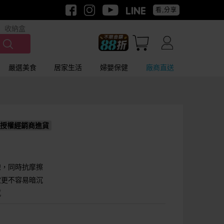
看,分享
收納盒
嚴選美食
居家生活
婦嬰保健
廠商直送
授權經銷商進貨
線，同時抗摩擦
妝更不容易暗沉
感