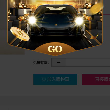
我要評分
尚無評分
現賺美幣
消費現賺 140 美幣
品牌名稱
essence 艾森絲
分享
選擇數量 :
加入購物車
直接購