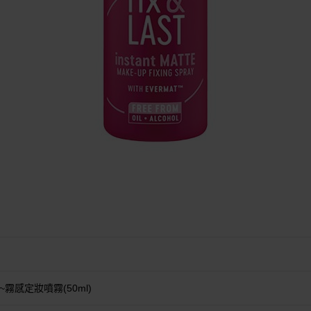
絲~霧感定妝噴霧(50ml)