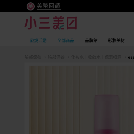
美幣回饋
發燒活動
全部商品
品牌館
彩妝美材
臉部保養
臉部保養
化妝水｜收斂水｜保濕噴霧
es