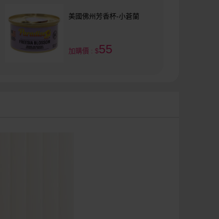
美國佛州芳香杯-小蒼蘭
55
加購價 : $