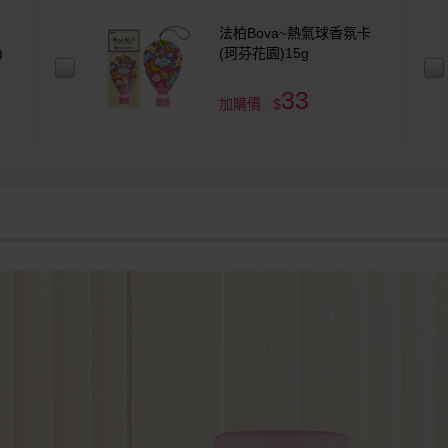
法柏Bova~熱氣球香氛卡
)
(珂芬花園)15g
33
加購價 : $