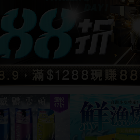
瘋殺
47
折