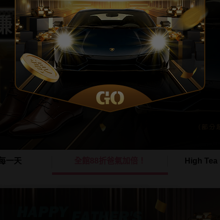
每一天
全館88折爸氣加倍！
High T