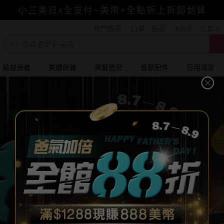
小三美日x全支付~美幣+全點折上折超划算
熱門搜尋：
口罩
面膜
沐浴乳
化妝水
賺美幣~換好禮~立即換GO~
臉部保養
美體保養
美髮造型
香氛配件
日用清潔