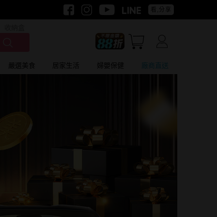
看,分享
收納盒
嚴選美食
居家生活
婦嬰保健
廠商直送