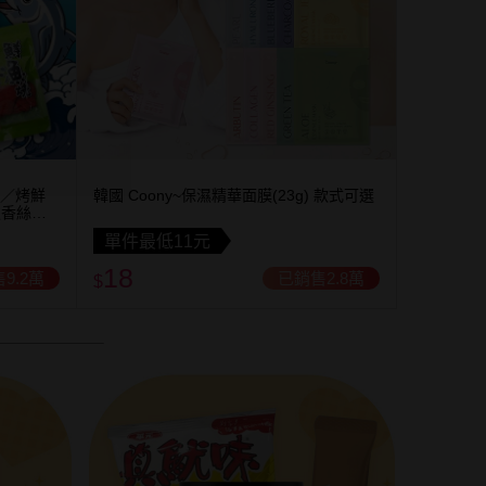
片／烤鮮
韓國 Coony~保濕精華面膜(23g) 款式可選
魚香絲／
包入) 款
單件最低11元
18
9.2萬
已銷售2.8萬
$