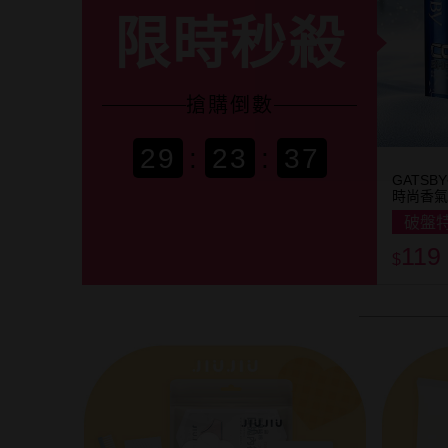
限時秒殺
搶購
倒數
29
:
23
:
35
GATSB
時尚香氣
破盤
119
$