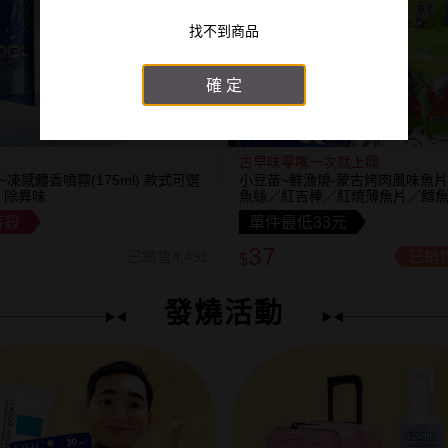
找不到商品
確定
古早味零嘴一次就上癮
Y~凍感體香噴霧(175ml) 款式可選
小豆苗~鮮漁燒-蒙古烤肉風味魚
 除異味
魚絲／紅吉棒／紅燒薄魚片／鱈
方塊鮮魚片／清香魚／煙燻切片(1
特殺
單件最低33元
式可選
37
已銷售4,491
已銷售
$
發燒活動