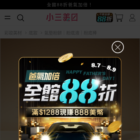
賺美幣~換好禮~立即換GO~
小三美日x全支付~美幣+全點折上折超划算
全館88折爸氣加倍！
彩妝美材
底妝
氣墊粉餅｜粉底液｜粉底棒