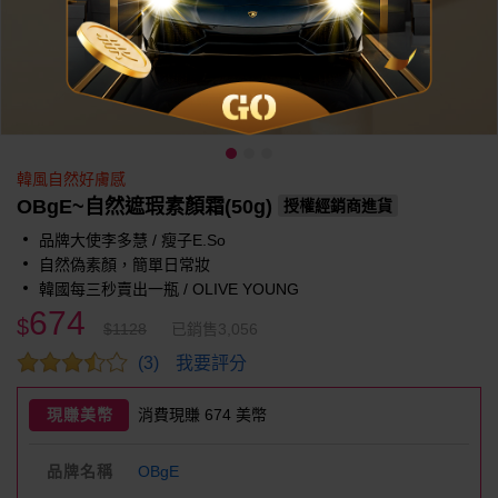
韓風自然好膚感
OBgE~自然遮瑕素顏霜(50g)
授權經銷商進貨
品牌大使李多慧 / 瘦子E.So
自然偽素顏，簡單日常妝
韓國每三秒賣出一瓶 / OLIVE YOUNG
674
$
$1128
已銷售3,056
我要評分
(3)
現賺美幣
消費現賺 674 美幣
品牌名稱
OBgE