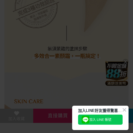
加
入LINE好友獲得驚喜折扣!
直接購買
加入購物車
加入收藏
加入 LINE 帳號