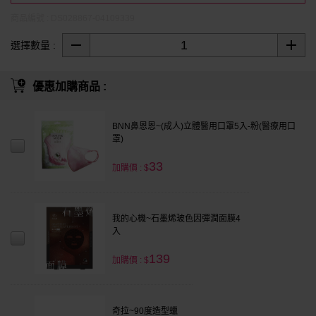
商品編號 : DS028867-04109339
選擇數量 :
優惠加購商品 :
BNN鼻恩恩~(成人)立體醫用口罩5入-粉(醫療用口
罩)
33
加購價 : $
我的心機~石墨烯玻色因彈潤面膜4
入
139
加購價 : $
奇拉~90度造型蠟