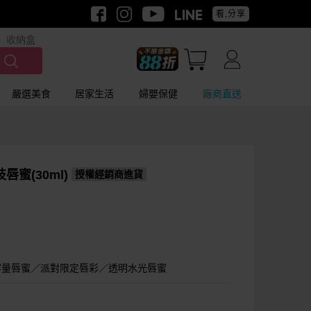
看,分享
收納盒
嚴選美食
居家生活
婦嬰保健
廠商直送
唇蜜(30ml)
授權經銷商進貨
容量唇蜜／派對限定唇彩／透明水光唇蜜