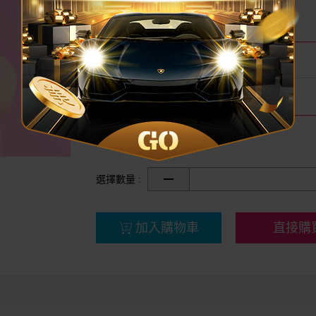
我要評分
尚無評分
現賺美幣
消費現賺 140 美幣
品牌名稱
essence 艾森絲
分享
選擇數量 :
加入購物車
直接購