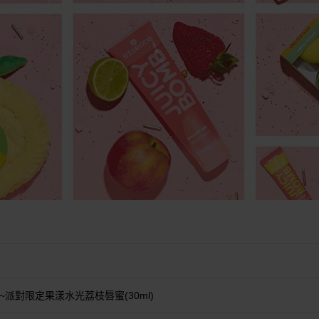
森絲~派對限定果漾水光荔枝唇蜜(30ml)