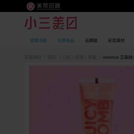
美幣回饋
發燒活動
全部商品
品牌館
彩妝美材
彩妝美材
唇彩
口紅｜唇膏｜唇蜜
essence 艾