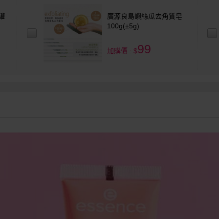
香罐
廣源良島嶼絲瓜去角質皂
100g(±5g)
99
加購價 : $