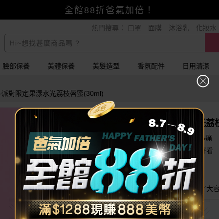
賺美幣~換好禮~立即換GO~
熱門搜尋：
口罩
面膜
沐浴乳
化妝水
小三美日x全支付~美幣+全點折上折超划算
全館88折爸氣加倍！
臉部保養
美體保養
美髮造型
香氛配件
日用清潔
森絲~派對限定果漾水光荔枝唇蜜(30ml)
essence 艾森絲~派對限定果漾水光荔枝
XXL超大容量唇蜜，一支用很久，補擦不心痛
透明質地，不影響原本唇色，單擦疊擦都好看
水光亮澤妝效，打造自然澎潤的雙唇光澤
甜美荔枝香氣，使用時清新又療癒
唇蜜／水光唇蜜／透明唇蜜／巨無霸唇蜜／大
140
$
$299
已銷售16