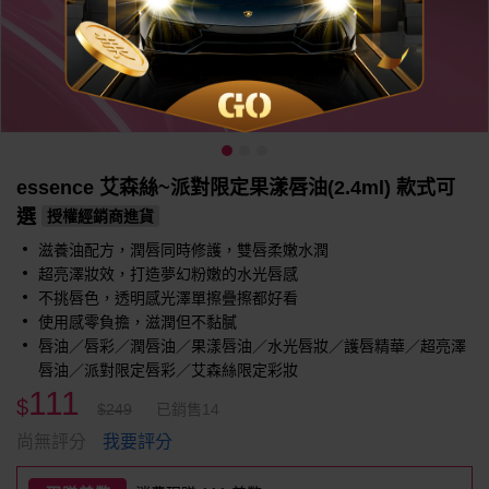
essence 艾森絲~派對限定果漾唇油(2.4ml) 款式可
選
授權經銷商進貨
滋養油配方，潤唇同時修護，雙唇柔嫩水潤
超亮澤妝效，打造夢幻粉嫩的水光唇感
不挑唇色，透明感光澤單擦疊擦都好看
使用感零負擔，滋潤但不黏膩
唇油／唇彩／潤唇油／果漾唇油／水光唇妝／護唇精華／超亮澤
唇油／派對限定唇彩／艾森絲限定彩妝
111
$
$249
已銷售14
我要評分
尚無評分