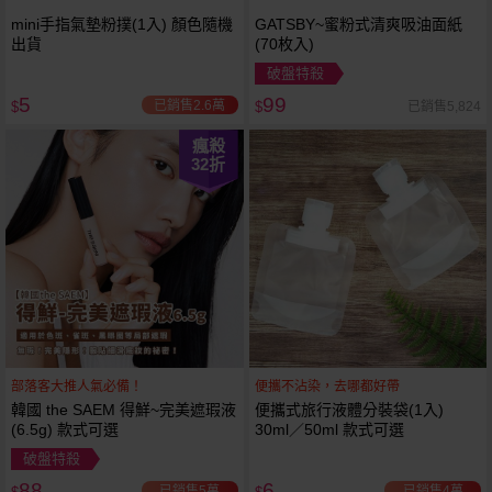
mini手指氣墊粉撲(1入) 顏色隨機
GATSBY~蜜粉式清爽吸油面紙
出貨
(70枚入)
破盤特殺
5
99
已銷售2.6萬
已銷售5,824
$
$
瘋殺
32
折
部落客大推人氣必備！
便攜不沾染，去哪都好帶
韓國 the SAEM 得鮮~完美遮瑕液
便攜式旅行液體分裝袋(1入)
(6.5g) 款式可選
30ml／50ml 款式可選
破盤特殺
88
6
已銷售5萬
已銷售4萬