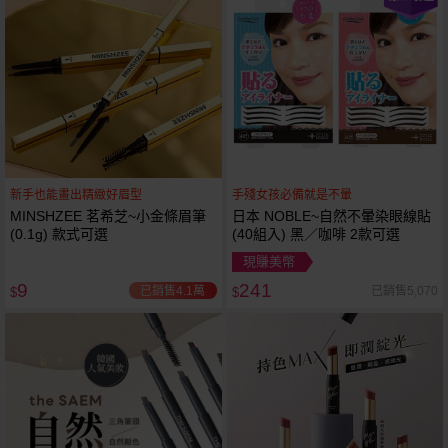
新手也能畫出精緻好眉型
手殘女孩必備就是不暈
MINSHZEE 茗希芝~小金條眉筆
日本 NOBLE~自然不暈染眼線貼
(0.1g) 款式可選
(40組入) 黑／咖啡 2款可選
現賺美幣
9
241
已銷售4.1萬
已銷售5,070
$
$