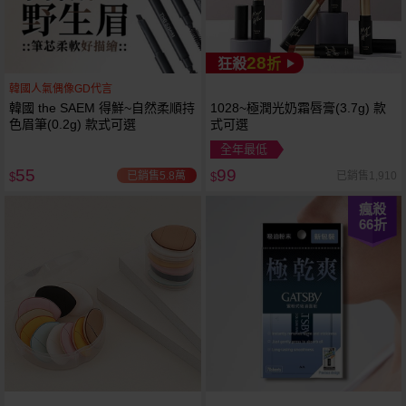
28
狂殺
折
韓國人氣偶像GD代言
韓國 the SAEM 得鮮~自然柔順持
1028~極潤光奶霜唇膏(3.7g) 款
色眉筆(0.2g) 款式可選
式可選
全年最低
55
99
已銷售5.8萬
已銷售1,910
$
$
瘋殺
66
折