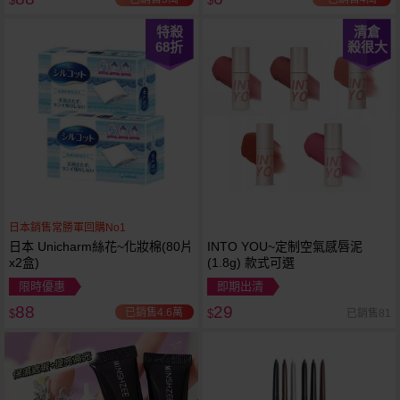
$
$
特殺
清倉
68
折
殺很大
日本銷售常勝軍回購No1
日本 Unicharm絲花~化妝棉(80片
INTO YOU~定制空氣感唇泥
x2盒)
(1.8g) 款式可選
限時優惠
即期出清
88
29
已銷售4.6萬
已銷售81
$
$