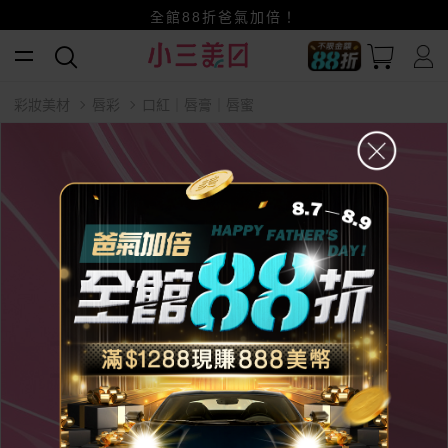
賺美幣~換好禮~立即換GO~
小三美日x全支付~美幣+全點折上折超划算
全館88折爸氣加倍！
彩妝美材
唇彩
口紅｜唇膏｜唇蜜