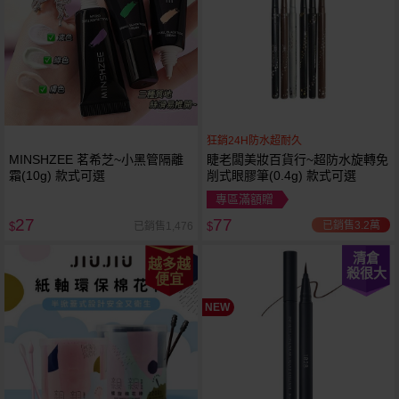
狂銷24H防水超耐久
MINSHZEE 茗希芝~小黑管隔離
睫老闆美妝百貨行~超防水旋轉免
霜(10g) 款式可選
削式眼膠筆(0.4g) 款式可選
專區滿額贈
27
77
已銷售3.2萬
已銷售1,476
$
$
清倉
越多越
殺很大
便宜
NEW