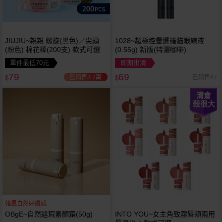
JIUJIU~親親 螺旋(黑色)／尖頭
1028~超極控暈暹羅貓眼線液
(粉色) 棉花棒(200支) 款式可選
(0.55g) 新版(特濃咖啡)
單件最低70元
即期出清
79
69
已銷售3.7萬
已銷售67
$
$
清倉
殺很大
韓風自然好膚感
OBgE~自然遮瑕素顏霜(50g)
INTO YOU~女主角致霧唇頰兩用