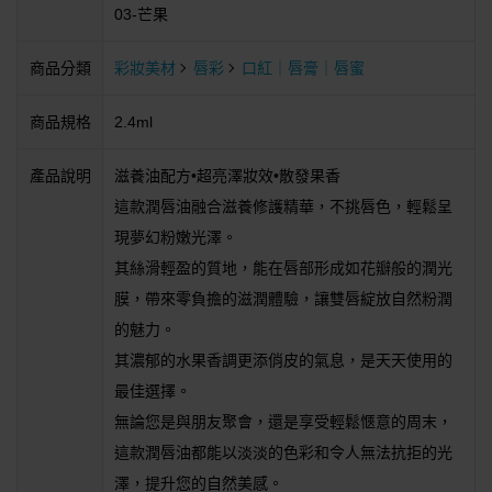
03-芒果
商品分類
彩妝美材
唇彩
口紅｜唇膏｜唇蜜
商品規格
2.4ml
產品說明
滋養油配方•超亮澤妝效•散發果香
這款潤唇油融合滋養修護精華，不挑唇色，輕鬆呈
現夢幻粉嫩光澤。
其絲滑輕盈的質地，能在唇部形成如花瓣般的潤光
膜，帶來零負擔的滋潤體驗，讓雙唇綻放自然粉潤
的魅力。
其濃郁的水果香調更添俏皮的氣息，是天天使用的
最佳選擇。
無論您是與朋友聚會，還是享受輕鬆愜意的周末，
這款潤唇油都能以淡淡的色彩和令人無法抗拒的光
澤，提升您的自然美感。