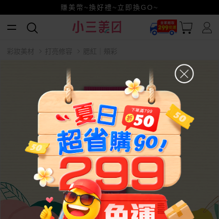
小三美日x全支付~美幣+全點折上折超划算
賺美幣~換好禮~立即換GO~
彩妝美材
打亮修容
腮紅｜頰彩