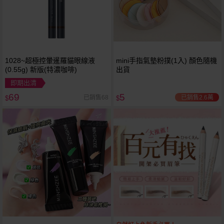
1028~超極控暈暹羅貓眼線液
mini手指氣墊粉撲(1入) 顏色隨機
(0.55g) 新版(特濃咖啡)
出貨
即期出清
69
5
已銷售2.6萬
已銷售68
$
$