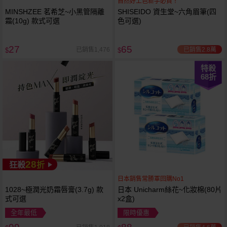
自然好上色新手必買！
MINSHZEE 茗希芝~小黑管隔離
SHISEIDO 資生堂~六角眉筆(四
霜(10g) 款式可選
色可選)
27
65
已銷售2.8萬
已銷售1,476
$
$
特殺
68
折
28
狂殺
折
日本銷售常勝軍回購No1
1028~極潤光奶霜唇膏(3.7g) 款
日本 Unicharm絲花~化妝棉(80片
式可選
x2盒)
全年最低
限時優惠