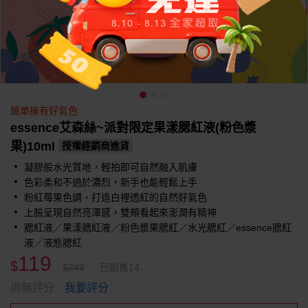
簡單擁有好氣色
essence艾森絲~派對限定果漾腮紅液(粉色漿
果)10ml
授權經銷商進貨
凝膠般水光質地，輕拍即可自然融入肌膚
色彩柔和不過於濃烈，新手也能輕鬆上手
粉紅莓果色調，打造白裡透紅的自然好氣色
上臉呈現自然亮澤感，雙頰看起來澎潤有精神
腮紅液／果漾腮紅液／粉色漿果腮紅／水光腮紅／essence腮紅
液／液態腮紅
119
$
$249
已銷售14
我要評分
尚無評分