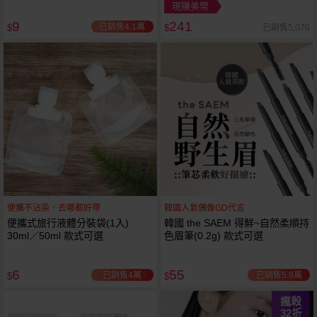
現賺美幣
9
241
已銷售4.1萬
已銷售5,070
$
$
便攜不沾染，去哪都好帶
韓國人氣偶像GD代言
便攜式旅行液體分裝袋(1入)
韓國 the SAEM 得鮮~自然柔順持
30ml／50ml 款式可選
色眉筆(0.2g) 款式可選
6
55
已銷售4萬
已銷售5.8萬
$
$
瘋殺
32
折