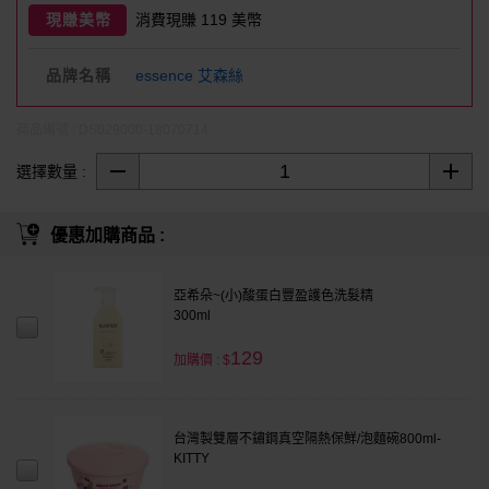
現賺美幣
消費現賺 119 美幣
品牌名稱
essence 艾森絲
商品編號 : DS029000-18070714
選擇數量 :
優惠加購商品 :
亞希朵~(小)酸蛋白豐盈護色洗髮精
300ml
129
加購價 : $
台灣製雙層不鏽鋼真空隔熱保鮮/泡麵碗800ml-
KITTY