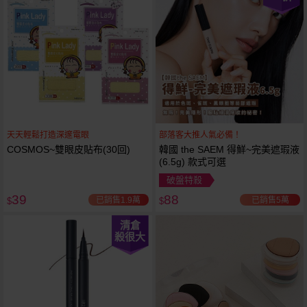
天天輕鬆打造深邃電眼
部落客大推人氣必備！
COSMOS~雙眼皮貼布(30回)
韓國 the SAEM 得鮮~完美遮瑕液
(6.5g) 款式可選
破盤特殺
39
88
已銷售1.9萬
已銷售5萬
$
$
清倉
殺很大