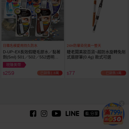
日雜名模愛用持久防水
24H防暈染完美一整天
D-UP~EX長效假睫毛膠水／黏著
睫老闆美妝百貨~超防水旋轉免削
劑(5ml) 501／502／552透明／
式眉膠筆(0.4g) 款式可選
553黑色／554咖啡色 款式可選
現賺美幣
259
77
已銷售1.8萬
已銷售3萬
$
$
看,分享