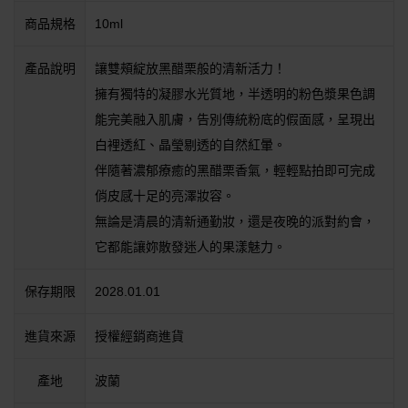
商品規格
10ml
產品說明
讓雙頰綻放黑醋栗般的清新活力！
擁有獨特的凝膠水光質地，半透明的粉色漿果色調
能完美融入肌膚，告別傳統粉底的假面感，呈現出
白裡透紅、晶瑩剔透的自然紅暈。
伴隨著濃郁療癒的黑醋栗香氣，輕輕點拍即可完成
俏皮感十足的亮澤妝容。
無論是清晨的清新通勤妝，還是夜晚的派對約會，
它都能讓妳散發迷人的果漾魅力。
保存期限
2028.01.01
進貨來源
授權經銷商進貨
產地
波蘭