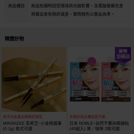
商品備註
商品拍攝時因受環境與光線影響，及電腦螢幕色差
與實品會有稍許誤差，實際顏色以實品為準。
精選好物
美幣
加碼送
新手也能畫出精緻好眉型
手殘女孩必備就是不暈
MINSHZEE 茗希芝~小金條眉筆
日本 NOBLE~自然不暈染眼線貼
(0.1g) 款式可選
(40組入) 黑／咖啡 2款可選