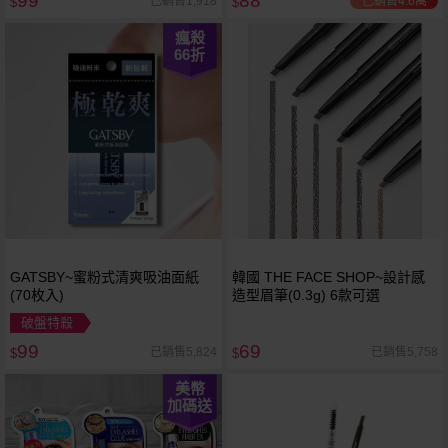
99
88
已銷售4.6萬
已銷售1,918
$
$
瘋殺
66
折
GATSBY~蜜粉式清爽吸油面紙
韓國 THE FACE SHOP~設計感
(70枚入)
造型眉筆(0.3g) 6款可選
破盤特殺
99
69
已銷售5,824
已銷售5,758
$
$
美幣
加碼送